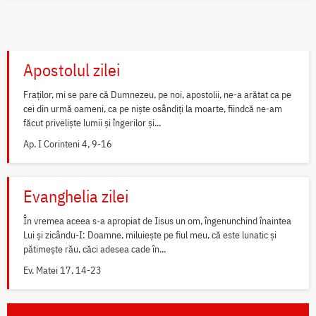
Apostolul zilei
Fraților, mi se pare că Dumnezeu, pe noi, apostolii, ne-a arătat ca pe
cei din urmă oameni, ca pe niște osândiți la moarte, fiindcă ne-am
făcut priveliște lumii și îngerilor și...
Ap. I Corinteni 4, 9-16
Evanghelia zilei
În vremea aceea s-a apropiat de Iisus un om, îngenunchind înaintea
Lui și zicându-I: Doamne, miluiește pe fiul meu, că este lunatic și
pătimește rău, căci adesea cade în...
Ev. Matei 17, 14-23