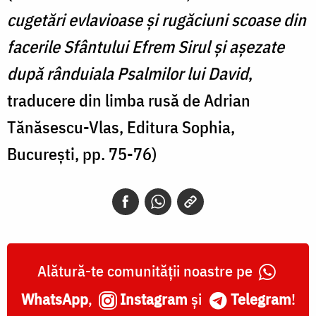
cugetări evlavioase și rugăciuni scoase din
facerile Sfântului Efrem Sirul și așezate
după rânduiala Psalmilor lui David
,
traducere din limba rusă de Adrian
Tănăsescu-Vlas, Editura Sophia,
București, pp. 75-76)
Alătură-te comunității noastre pe
WhatsApp
,
Instagram
și
Telegram
!