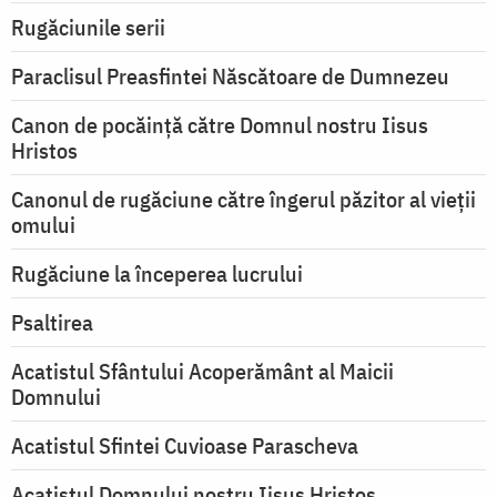
Rugăciunile serii
Paraclisul Preasfintei Născătoare de Dumnezeu
Canon de pocăință către Domnul nostru Iisus
Hristos
Canonul de rugăciune către îngerul păzitor al vieții
omului
Rugăciune la începerea lucrului
Psaltirea
Acatistul Sfântului Acoperământ al Maicii
Domnului
Acatistul Sfintei Cuvioase Parascheva
Acatistul Domnului nostru Iisus Hristos