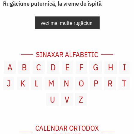
Rugăciune puternică, la vreme de ispită
vezi mai multe rugăciuni
SINAXAR ALFABETIC
A
B
C
D
E
F
G
H
I
J
K
L
M
N
O
P
R
T
U
V
Z
CALENDAR ORTODOX