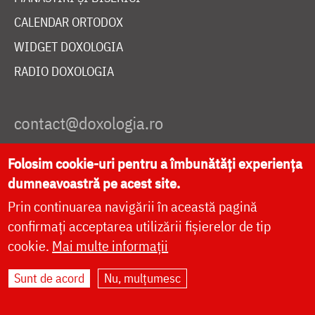
CALENDAR ORTODOX
WIDGET DOXOLOGIA
RADIO DOXOLOGIA
Folosim cookie-uri pentru a îmbunătăți experiența
DESPRE NOI
dumneavoastră pe acest site.
POLITICA DE COOKIES
Prin continuarea navigării în această pagină
DONEAZĂ ONLINE PENTRU CATEDRALA NAȚIONALĂ
confirmați acceptarea utilizării fișierelor de tip
cookie.
Mai multe informații
LIVE
Sunt de acord
Nu, mulțumesc