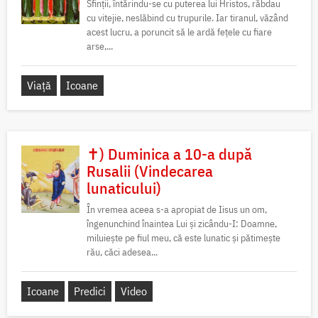
Sfinții, întărindu-se cu puterea lui Hristos, răbdau
cu vitejie, neslăbind cu trupurile. Iar tiranul, văzând
acest lucru, a poruncit să le ardă fețele cu fiare
arse,...
Viață
Icoane
✝) Duminica a 10-a după
Rusalii (Vindecarea
lunaticului)
În vremea aceea s-a apropiat de Iisus un om,
îngenunchind înaintea Lui și zicându-I: Doamne,
miluiește pe fiul meu, că este lunatic și pătimește
rău, căci adesea...
Icoane
Predici
Video