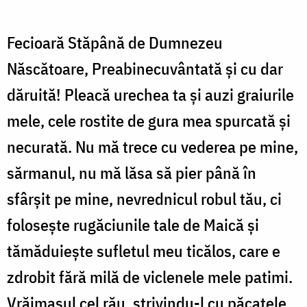
Fecioară Stăpână de Dumnezeu
Născătoare, Preabinecuvântată și cu dar
dăruită! Pleacă urechea ta și auzi graiurile
mele, cele rostite de gura mea spurcată și
necurată. Nu mă trece cu vederea pe mine,
sărmanul, nu mă lăsa să pier până în
sfârșit pe mine, nevrednicul robul tău, ci
folosește rugăciunile tale de Maică și
tămăduiește sufletul meu ticălos, care e
zdrobit fără milă de viclenele mele patimi.
Vrăjmașul cel rău, strivindu-l cu păcatele