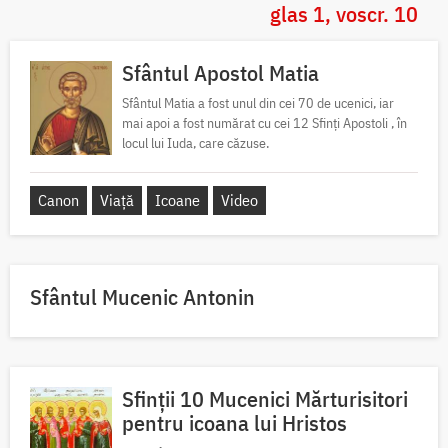
glas 1, voscr. 10
Sfântul Apostol Matia
Sfântul Matia a fost unul din cei 70 de ucenici, iar
mai apoi a fost numărat cu cei 12 Sfinți Apostoli , în
locul lui Iuda, care căzuse.
Canon
Viață
Icoane
Video
Sfântul Mucenic Antonin
Sfinții 10 Mucenici Mărturisitori
pentru icoana lui Hristos