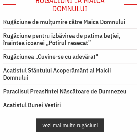
RUGĂCIUNI LA MAICA
DOMNULUI
Rugăciune de mulţumire către Maica Domnului
Rugăciune pentru izbăvirea de patima beției,
înaintea icoanei „Potirul nesecat”
Rugăciunea „Cuvine-se cu adevărat"
Acatistul Sfântului Acoperământ al Maicii
Domnului
Paraclisul Preasfintei Născătoare de Dumnezeu
Acatistul Bunei Vestiri
vezi mai multe rugăciuni