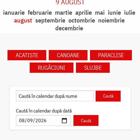
9 AUGUST
ianuarie
februarie
martie
aprilie
mai
iunie
iulie
august
septembrie
octombrie
noiembrie
decembrie
ACATISTE
CANOANE
PARACLISE
RUGĂCIUNI
SLUJBE
Caută în calendar după dată