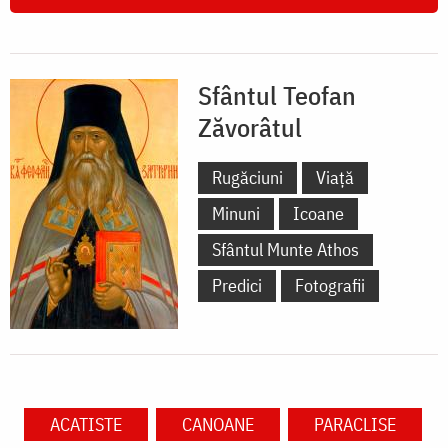
Sfântul Teofan
Zăvorâtul
Rugăciuni
Viață
Minuni
Icoane
Sfântul Munte Athos
Predici
Fotografii
ACATISTE
CANOANE
PARACLISE