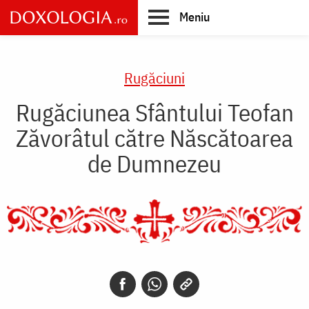
Skip
Meniu
to
main
Main
content
navigation
Rugăciuni
Rugăciunea Sfântului Teofan
Zăvorâtul către Născătoarea
de Dumnezeu