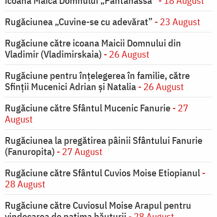
icoana Maica Domnului „Pantanassa”
- 18 August
Rugăciunea „Cuvine-se cu adevărat”
- 23 August
Rugăciune către icoana Maicii Domnului din
Vladimir (Vladimirskaia)
- 26 August
Rugăciune pentru înţelegerea în familie, către
Sfinţii Mucenici Adrian şi Natalia
- 26 August
Rugăciune către Sfântul Mucenic Fanurie
- 27
August
Rugăciunea la pregătirea pâinii Sfântului Fanurie
(Fanuropita)
- 27 August
Rugăciune către Sfântul Cuvios Moise Etiopianul
-
28 August
Rugăciune către Cuviosul Moise Arapul pentru
vindecarea de patima băuturii
- 28 August