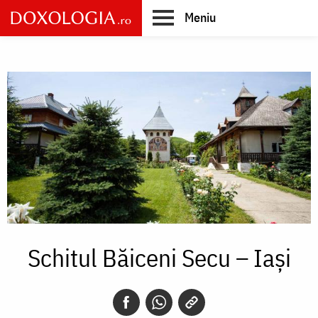
Skip
Meniu
to
main
Main
content
navigation
Schitul Băiceni Secu – Iași