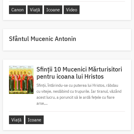
Canon
Viață
Icoane
Video
Sfântul Mucenic Antonin
Sfinții 10 Mucenici Mărturisitori
pentru icoana lui Hristos
Sfinții, întărindu-se cu puterea lui Hristos, răbdau
cu vitejie, neslăbind cu trupurile. Iar tiranul, văzând
acest lucru, a poruncit să le ardă fețele cu fiare
arse,...
Viață
Icoane