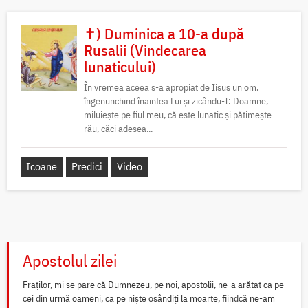
✝) Duminica a 10-a după
Rusalii (Vindecarea
lunaticului)
În vremea aceea s-a apropiat de Iisus un om,
îngenunchind înaintea Lui și zicându-I: Doamne,
miluiește pe fiul meu, că este lunatic și pătimește
rău, căci adesea...
Icoane
Predici
Video
Apostolul zilei
Fraților, mi se pare că Dumnezeu, pe noi, apostolii, ne-a arătat ca pe
cei din urmă oameni, ca pe niște osândiți la moarte, fiindcă ne-am