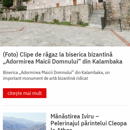
(Foto) Clipe de răgaz la biserica bizantină
„Adormirea Maicii Domnului” din Kalambaka
Biserica „Adormirea Maicii Domnului” din Kalambaka, un
important monument de artă bizantină ridicat
citește mai mult
Mănăstirea Iviru –
Pelerinajul părintelui Cleopa
la Athos