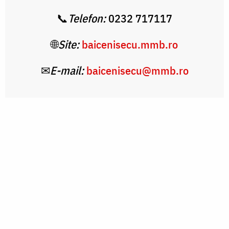
📞
Telefon:
0232 717117
🌐
Site:
baicenisecu.mmb.ro
✉
E-mail:
baicenisecu@mmb.ro