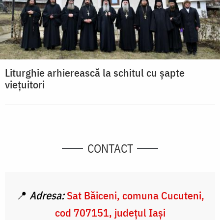
Liturghie arhierească la schitul cu șapte
viețuitori
CONTACT
📍
Adresa:
Sat Băiceni, comuna Cucuteni,
cod 707151, județul Iaşi