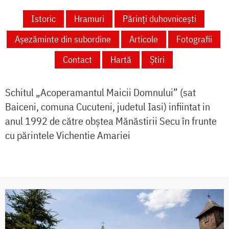
Istoric
Hramuri
Părinți duhovnicești
Așezăminte din subordine
Articole
Fotografii
Contact
Hartă
Știri
Schitul „Acoperamantul Maicii Domnului” (sat
Baiceni, comuna Cucuteni, judetul Iasi) infiintat in
anul 1992 de către obștea Mănăstirii Secu în frunte
cu părintele Vichentie Amariei