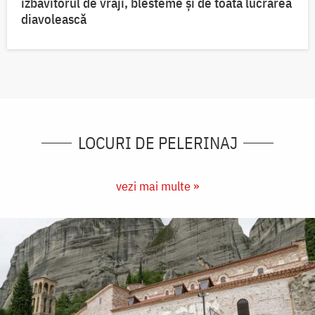
izbăvitorul de vrăji, blesteme și de toată lucrarea
diavolească
LOCURI DE PELERINAJ
vezi mai multe »