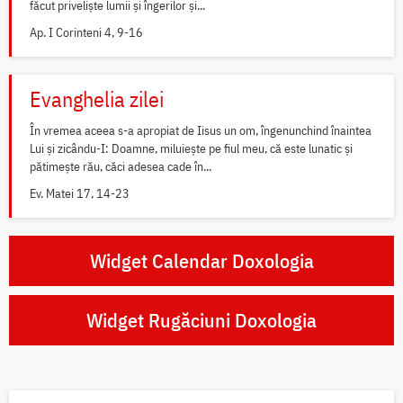
făcut priveliște lumii și îngerilor și...
Ap. I Corinteni 4, 9-16
Evanghelia zilei
În vremea aceea s-a apropiat de Iisus un om, îngenunchind înaintea
Lui și zicându-I: Doamne, miluiește pe fiul meu, că este lunatic și
pătimește rău, căci adesea cade în...
Ev. Matei 17, 14-23
Widget Calendar Doxologia
Widget Rugăciuni Doxologia