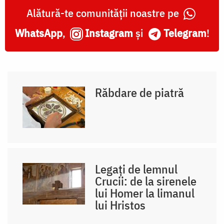
Alătură-te comunității noastre pe
WhatsApp
,
Instagram
și
Telegram
!
Răbdare de piatră
Legați de lemnul
Crucii: de la sirenele
lui Homer la limanul
lui Hristos