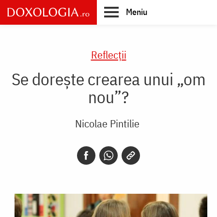
Skip
Meniu
to
main
Main
content
navigation
Reflecții
Se dorește crearea unui „om
nou”?
Nicolae Pintilie