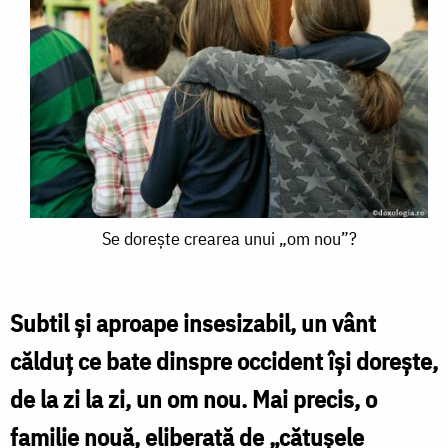
Se
Se dorește crearea unui „om nou”?
dorește
crearea
Subtil și aproape insesizabil, un vânt
unui
călduț ce bate dinspre occident își dorește,
„om
de la zi la zi, un om nou. Mai precis, o
nou”?
familie nouă, eliberată de „cătușele