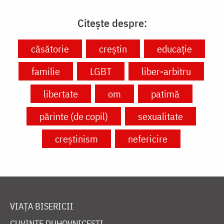
Citește despre:
căsătorie
creștin
educație
familie
LGBT
liber-arbitru
libertate
om
patimă
părinte (de copil)
sexualitate
creștinism
nefericire
VIAȚA BISERICII
CUVINTE DUHOVNICEȘTI