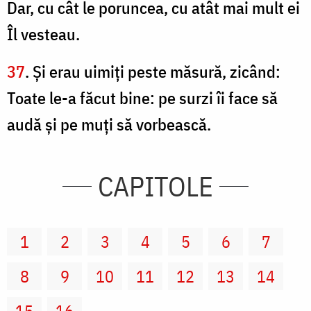
Dar, cu cât le poruncea, cu atât mai mult ei
Îl vesteau.
37
. Şi erau uimiţi peste măsură, zicând:
Toate le-a făcut bine: pe surzi îi face să
audă şi pe muţi să vorbească.
CAPITOLE
1
2
3
4
5
6
7
8
9
10
11
12
13
14