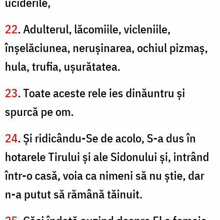
uciderile,
22
. Adulterul, lăcomiile, vicleniile,
înşelăciunea, neruşinarea, ochiul pizmaş,
hula, trufia, uşurătatea.
23
. Toate aceste rele ies dinăuntru şi
spurcă pe om.
24
. Şi ridicându-Se de acolo, S-a dus în
hotarele Tirului şi ale Sidonului şi, intrând
într-o casă, voia ca nimeni să nu ştie, dar
n-a putut să rămână tăinuit.