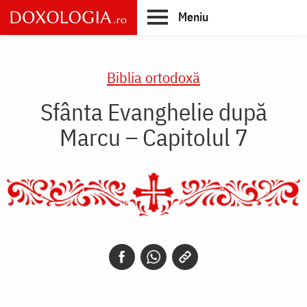
Skip
Meniu
to
main
Main
content
navigation
Biblia ortodoxă
Sfânta Evanghelie după
Marcu – Capitolul 7