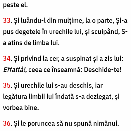
peste el.
33
. Şi luându-l din mulţime, la o parte, Şi-a
pus degetele în urechile lui, şi scuipând, S-
a atins de limba lui.
34
. Şi privind la cer, a suspinat şi a zis lui:
Effatt
à!
, ceea ce înseamnă: Deschide-te!
35
. Şi urechile lui s-au deschis, iar
legătura limbii lui îndată s-a dezlegat, şi
vorbea bine.
36
. Şi le poruncea să nu spună nimănui.