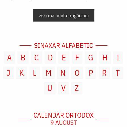
vezi mai multe rugăciuni
SINAXAR ALFABETIC
A
B
C
D
E
F
G
H
I
J
K
L
M
N
O
P
R
T
U
V
Z
CALENDAR ORTODOX
9 AUGUST