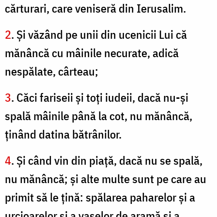
cărturari, care veniseră din Ierusalim.
2
. Şi văzând pe unii din ucenicii Lui că
mănâncă cu mâinile necurate, adică
nespălate, cârteau;
3
. Căci fariseii şi toţi iudeii, dacă nu-şi
spală mâinile până la cot, nu mănâncă,
ţinând datina bătrânilor.
4
. Şi când vin din piaţă, dacă nu se spală,
nu mănâncă; şi alte multe sunt pe care au
primit să le ţină: spălarea paharelor şi a
urcioarelor şi a vaselor de aramă şi a