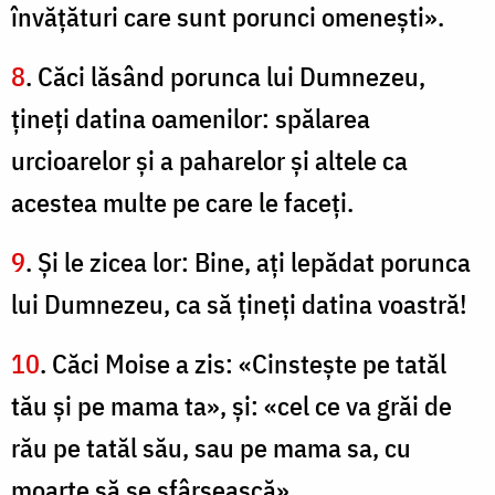
învăţături care sunt porunci omeneşti».
8
. Căci lăsând porunca lui Dumnezeu,
ţineţi datina oamenilor: spălarea
urcioarelor şi a paharelor şi altele ca
acestea multe pe care le faceţi.
9
. Şi le zicea lor: Bine, aţi lepădat porunca
lui Dumnezeu, ca să ţineţi datina voastră!
10
. Căci Moise a zis: «Cinsteşte pe tatăl
tău şi pe mama ta», şi: «cel ce va grăi de
rău pe tatăl său, sau pe mama sa, cu
moarte să se sfârşească».