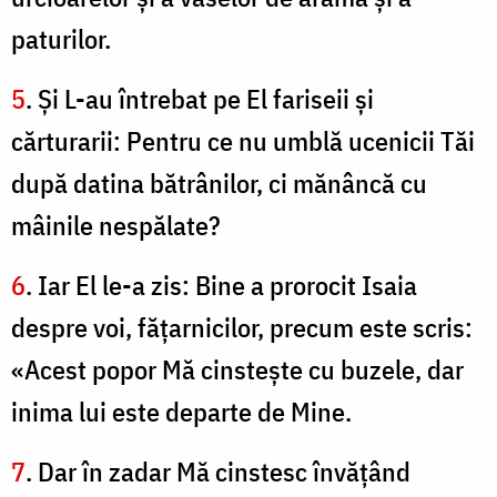
paturilor.
5
. Şi L-au întrebat pe El fariseii şi
cărturarii: Pentru ce nu umblă ucenicii Tăi
după datina bătrânilor, ci mănâncă cu
mâinile nespălate?
6
. Iar El le-a zis: Bine a prorocit Isaia
despre voi, făţarnicilor, precum este scris:
«Acest popor Mă cinsteşte cu buzele, dar
inima lui este departe de Mine.
7
. Dar în zadar Mă cinstesc învăţând