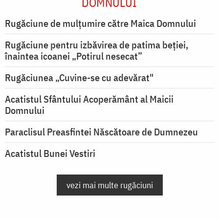
DOMNULUI
Rugăciune de mulţumire către Maica Domnului
Rugăciune pentru izbăvirea de patima beției,
înaintea icoanei „Potirul nesecat”
Rugăciunea „Cuvine-se cu adevărat"
Acatistul Sfântului Acoperământ al Maicii
Domnului
Paraclisul Preasfintei Născătoare de Dumnezeu
Acatistul Bunei Vestiri
vezi mai multe rugăciuni