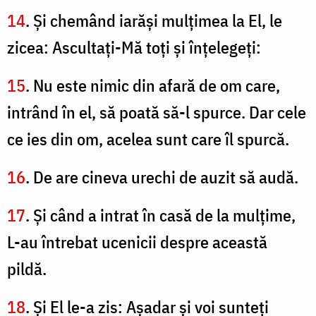
14
. Şi chemând iarăşi mulţimea la El, le
zicea: Ascultaţi-Mă toţi şi înţelegeţi:
15
. Nu este nimic din afară de om care,
intrând în el, să poată să-l spurce. Dar cele
ce ies din om, acelea sunt care îl spurcă.
16
. De are cineva urechi de auzit să audă.
17
. Şi când a intrat în casă de la mulţime,
L-au întrebat ucenicii despre această
pildă.
18
. Şi El le-a zis: Aşadar şi voi sunteţi