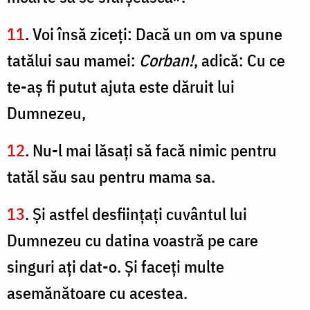
11
. Voi însă ziceţi: Dacă un om va spune
tatălui sau mamei:
Corban!
, adică: Cu ce
te-aş fi putut ajuta este dăruit lui
Dumnezeu,
12
. Nu-l mai lăsaţi să facă nimic pentru
tatăl său sau pentru mama sa.
13
. Şi astfel desfiinţaţi cuvântul lui
Dumnezeu cu datina voastră pe care
singuri aţi dat-o. Şi faceţi multe
asemănătoare cu acestea.