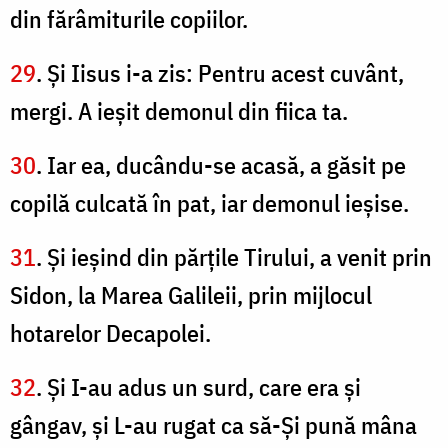
din fărâmiturile copiilor.
29
. Şi Iisus i-a zis: Pentru acest cuvânt,
mergi. A ieşit demonul din fiica ta.
30
. Iar ea, ducându-se acasă, a găsit pe
copilă culcată în pat, iar demonul ieşise.
31
. Şi ieşind din părţile Tirului, a venit prin
Sidon, la Marea Galileii, prin mijlocul
hotarelor Decapolei.
32
. Şi I-au adus un surd, care era şi
gângav, şi L-au rugat ca să-Şi pună mâna