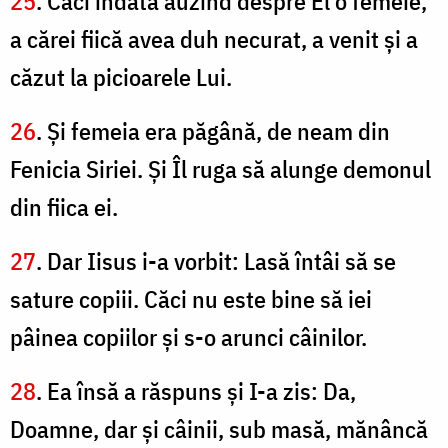
25
. Căci îndată auzind despre El o femeie,
a cărei fiică avea duh necurat, a venit şi a
căzut la picioarele Lui.
26
. Şi femeia era păgână, de neam din
Fenicia Siriei. Şi Îl ruga să alunge demonul
din fiica ei.
27
. Dar Iisus i-a vorbit: Lasă întâi să se
sature copiii. Căci nu este bine să iei
pâinea copiilor şi s-o arunci câinilor.
28
. Ea însă a răspuns şi I-a zis: Da,
Doamne, dar şi câinii, sub masă, mănâncă