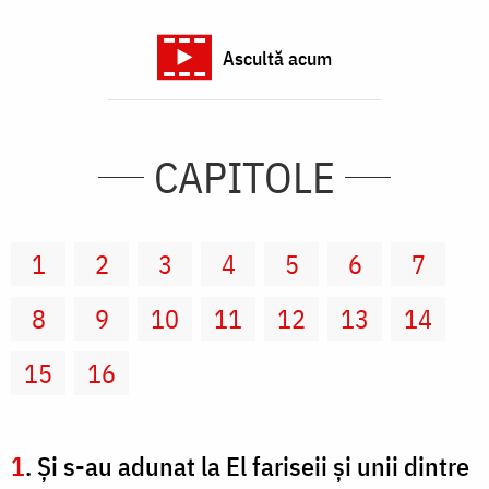
Ascultă acum
CAPITOLE
1
2
3
4
5
6
7
8
9
10
11
12
13
14
15
16
1
. Şi s-au adunat la El fariseii şi unii dintre