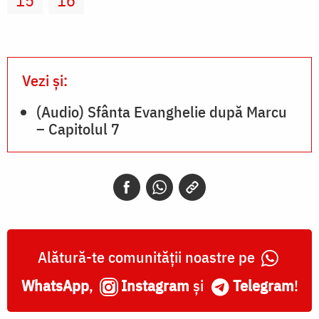
15
16
Vezi și:
(Audio) Sfânta Evanghelie după Marcu
– Capitolul 7
Alătură-te comunității noastre pe
WhatsApp
,
Instagram
și
Telegram
!