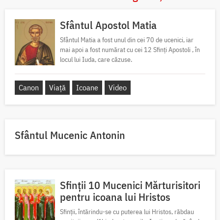
Sfântul Apostol Matia
Sfântul Matia a fost unul din cei 70 de ucenici, iar
mai apoi a fost numărat cu cei 12 Sfinți Apostoli , în
locul lui Iuda, care căzuse.
Canon
Viață
Icoane
Video
Sfântul Mucenic Antonin
Sfinții 10 Mucenici Mărturisitori
pentru icoana lui Hristos
Sfinții, întărindu-se cu puterea lui Hristos, răbdau