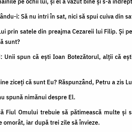
inile pe ochii lui, şi el a văzut bine şi s-a îndrep
cându-i: Să nu intri în sat, nici să spui cuiva din sa
i Lui prin satele din preajma Cezareii lui Filip. Şi 
că sunt?
 Unii spun că eşti Ioan Botezătorul, alţii că eşti 
i cine ziceţi că sunt Eu? Răspunzând, Petru a zis Lui
 nu spună nimănui despre El.
 că Fiul Omului trebuie să pătimească multe şi s
ie omorât, iar după trei zile să învieze.