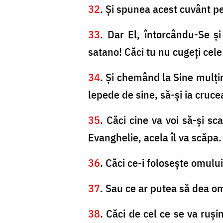
32
. Şi spunea acest cuvânt pe
33
. Dar El, întorcându-Se şi
satano! Căci tu nu cugeţi cele
34
. Şi chemând la Sine mulţim
lepede de sine, să-şi ia cruc
35
. Căci cine va voi să-şi sc
Evanghelie, acela îl va scăpa.
36
. Căci ce-i foloseşte omulu
37
. Sau ce ar putea să dea o
38
. Căci de cel ce se va ruşi