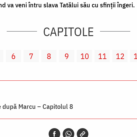
 va veni întru slava Tatălui său cu sfinţii îngeri.
CAPITOLE
6
7
8
9
10
11
12
e după Marcu – Capitolul 8