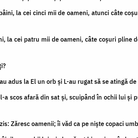
âini, la cei cinci mii de oameni, atunci câte coşur
i, la cei patru mii de oameni, câte coşuri pline de
ţi?
i au adus la El un orb şi L-au rugat să se atingă de 
-a scos afară din sat şi, scuipând în ochii lui şi 
 a zis: Zăresc oamenii; îi văd ca pe nişte copaci um