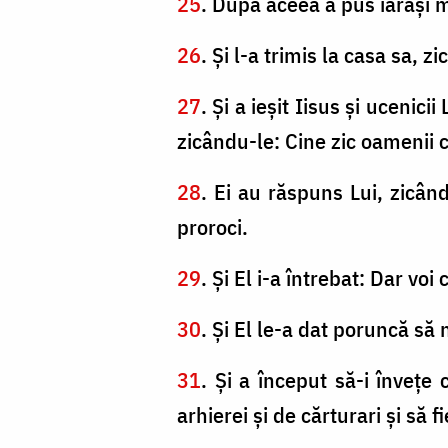
25
. După aceea a pus iarăşi mâ
26
. Şi l-a trimis la casa sa, zi
27
. Şi a ieşit Iisus şi ucenici
zicându-le: Cine zic oamenii 
28
. Ei au răspuns Lui, zicând:
proroci.
29
. Şi El i-a întrebat: Dar vo
30
. Şi El le-a dat poruncă să
31
. Şi a început să-i înveţe
arhierei şi de cărturari şi să f