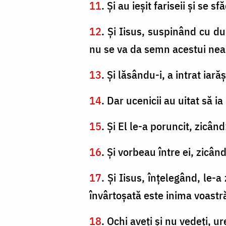
11
. Şi au ieşit fariseii şi se 
12
. Şi Iisus, suspinând cu d
nu se va da semn acestui ne
13
. Şi lăsându-i, a intrat iară
14
. Dar ucenicii au uitat să i
15
. Şi El le-a poruncit, zicând
16
. Şi vorbeau între ei, zicân
17
. Şi Iisus, înţelegând, le-a
învârtoşată este inima voastr
18
. Ochi aveţi şi nu vedeţi, u