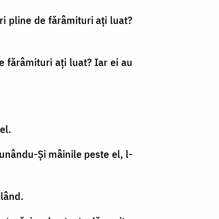
i pline de fărâmituri aţi luat?
 fărâmituri aţi luat? Iar ei au
el.
punându-Şi mâinile peste el, l-
blând.