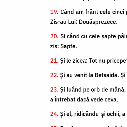
19
. Când am frânt cele cinci p
Zis-au Lui: Douăsprezece.
20
. Şi când cu cele şapte pâin
zis: Şapte.
21
. Şi le zicea: Tot nu pricepe
22
. Şi au venit la Betsaida. Ş
23
. Şi luând pe orb de mână, l
a întrebat dacă vede ceva.
24
. Şi el, ridicându-şi ochii,