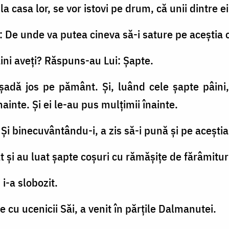
 la casa lor, se vor istovi pe drum, că unii dintre 
s: De unde va putea cineva să-i sature pe aceştia c
pâini aveţi? Răspuns-au Lui: Șapte.
 şadă jos pe pământ. Şi, luând cele şapte pâini,
nainte. Şi ei le-au pus mulţimii înainte.
. Şi binecuvântându-i, a zis să-i pună şi pe aceştia
t şi au luat şapte coşuri cu rămăşiţe de fărâmitur
 i-a slobozit.
ie cu ucenicii Săi, a venit în părţile Dalmanutei.