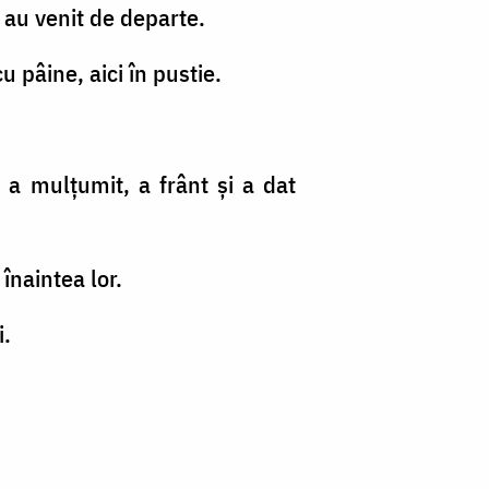
ei au venit de departe.
u pâine, aici în pustie.
 a mulţumit, a frânt şi a dat
 înaintea lor.
i.