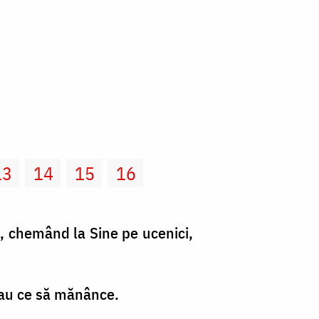
13
14
15
16
s, chemând la Sine pe ucenici,
n-au ce să mănânce.