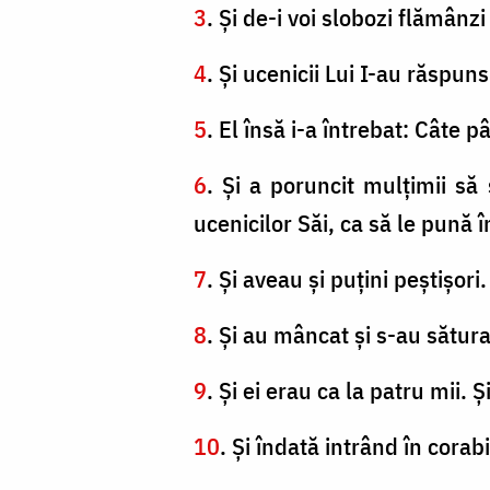
3
. Şi de-i voi slobozi flămânzi
4
. Şi ucenicii Lui I-au răspun
5
. El însă i-a întrebat: Câte 
6
. Şi a poruncit mulţimii să
ucenicilor Săi, ca să le pună î
7
. Şi aveau şi puţini peştişori
8
. Şi au mâncat şi s-au sătura
9
. Şi ei erau ca la patru mii. Şi
10
. Şi îndată intrând în corab