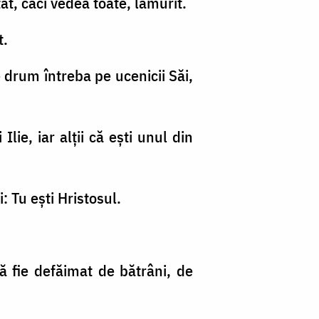
tat, căci vedea toate, lămurit.
t.
pe drum întreba pe ucenicii Săi,
Ilie, iar alţii că eşti unul din
: Tu eşti Hristosul.
ă fie defăimat de bătrâni, de