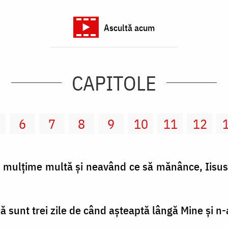
Ascultă acum
CAPITOLE
6
7
8
9
10
11
12
răşi mulţime multă şi neavând ce să mănânce, Iisu
că sunt trei zile de când aşteaptă lângă Mine şi 