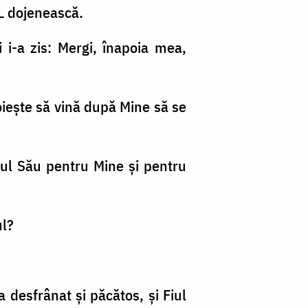
-L dojenească.
i i-a zis: Mergi, înapoia mea,
oieşte să vină după Mine să se
letul Său pentru Mine şi pentru
ul?
 desfrânat şi păcătos, şi Fiul