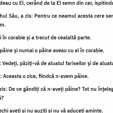
sfădeau cu El, cerând de la El semn din cer, ispitind
uhul Său, a zis: Pentru ce neamul acesta cere s
am.
şi în corabie şi a trecut de cealaltă parte.
a pâine şi numai o pâine aveau cu ei în corabie.
: Vedeţi, păziţi-vă de aluatul fariseilor şi de aluatu
d: Aceasta o zice, fiindcă n-avem pâine.
 zis: De ce gândiţi că n-aveţi pâine? Tot nu înţele
ă?
rechi aveţi şi nu auziţi şi nu vă aduceţi aminte.