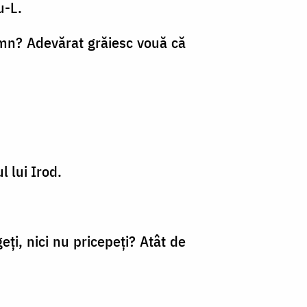
u-L.
emn? Adevărat grăiesc vouă că
l lui Irod.
geţi, nici nu pricepeţi? Atât de