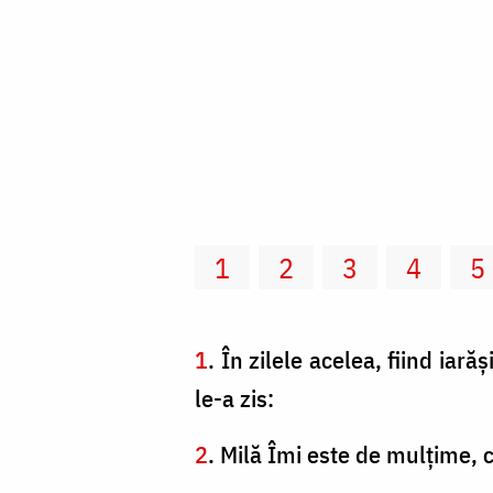
1
2
3
4
5
1
. În zilele acelea, fiind ia
le-a zis:
2
. Milă Îmi este de mulţime, 