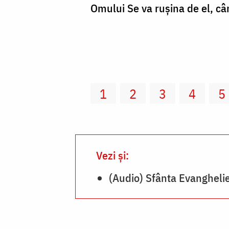
Omului Se va ruşina de el, când
1
2
3
4
5
Vezi și:
(Audio) Sfânta Evangheli