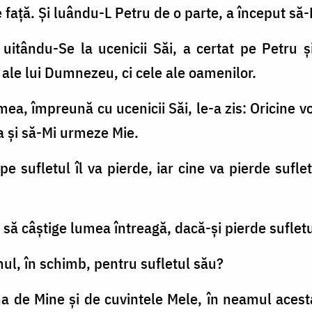
 faţă. Şi luându-L Petru de o parte, a început să
 uitându-Se la ucenicii Săi, a certat pe Petru ş
 ale lui Dumnezeu, ci cele ale oamenilor.
ea, împreună cu ucenicii Săi, le-a zis: Oricine v
ea şi să-Mi urmeze Mie.
ape sufletul îl va pierde, iar cine va pierde suf
i să câştige lumea întreagă, dacă-şi pierde suflet
mul, în schimb, pentru sufletul său?
na de Mine şi de cuvintele Mele, în neamul acesta