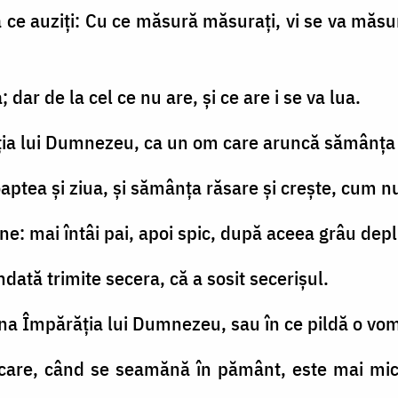
la ce auziţi: Cu ce măsură măsuraţi, vi se va măsur
a; dar de la cel ce nu are, şi ce are i se va lua.
ăţia lui Dumnezeu, ca un om care aruncă sămânţa
aptea şi ziua, şi sămânţa răsare şi creşte, cum nu
ne: mai întâi pai, apoi spic, după aceea grâu depli
ndată trimite secera, că a sosit secerişul.
a Împărăţia lui Dumnezeu, sau în ce pildă o vom
care, când se seamănă în pământ, este mai mic