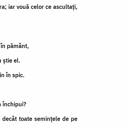
a; iar vouă celor ce ascultaţi,
 în pământ,
 ştie el.
n în spic.
 închipui?
 decât toate seminţele de pe