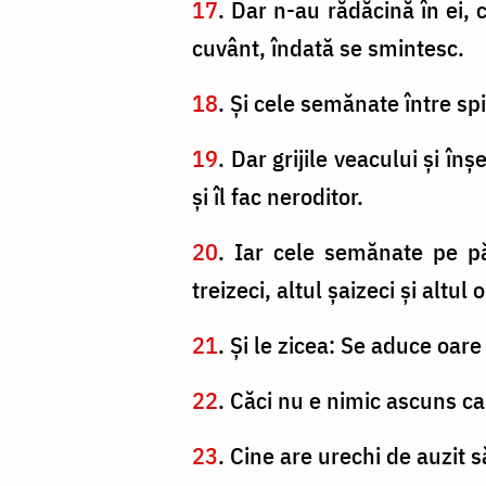
17
. Dar n-au rădăcină în ei,
cuvânt, îndată se smintesc.
18
. Şi cele semănate între sp
19
. Dar grijile veacului şi î
şi îl fac neroditor.
20
. Iar cele semănate pe p
treizeci, altul şaizeci şi altul 
21
. Şi le zicea: Se aduce oar
22
. Căci nu e nimic ascuns ca 
23
. Cine are urechi de auzit 