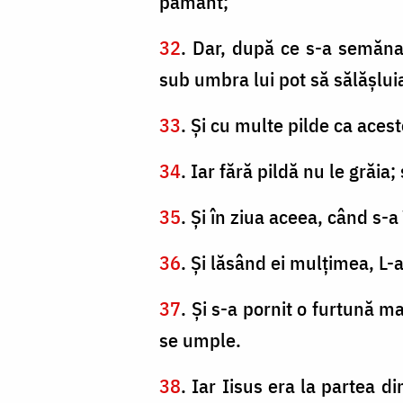
pământ;
32
. Dar, după ce s-a semănat
sub umbra lui pot să sălăşlui
33
. Şi cu multe pilde ca ace
34
. Iar fără pildă nu le grăia
35
. Şi în ziua aceea, când s-a
36
. Şi lăsând ei mulţimea, L-a
37
. Şi s-a pornit o furtună m
se umple.
38
. Iar Iisus era la partea d