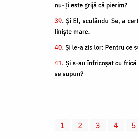
nu-Ţi este grijă că pierim?
39
. Şi El, sculându-Se, a cert
linişte mare.
40
. Şi le-a zis lor: Pentru ce
41
. Şi s-au înfricoşat cu fric
se supun?
1
2
3
4
5