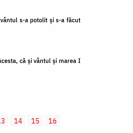
vântul s-a potolit şi s-a făcut
Acesta, că şi vântul şi marea I
13
14
15
16