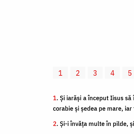
1
2
3
4
5
1
. Şi iarăşi a început Iisus s
corabie şi şedea pe mare, iar
2
. Şi-i învăţa multe în pilde, ş