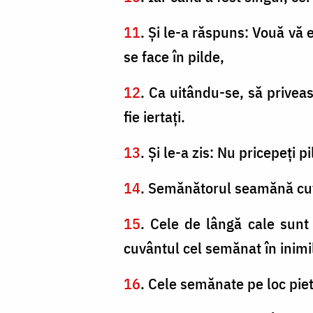
11
. Şi le-a răspuns: Vouă vă 
se face în pilde,
12
. Ca uitându-se, să priveas
fie iertaţi.
13
. Şi le-a zis: Nu pricepeţi 
14
. Semănătorul seamănă cu
15
. Cele de lângă cale sunt 
cuvântul cel semănat în inimil
16
. Cele semănate pe loc piet