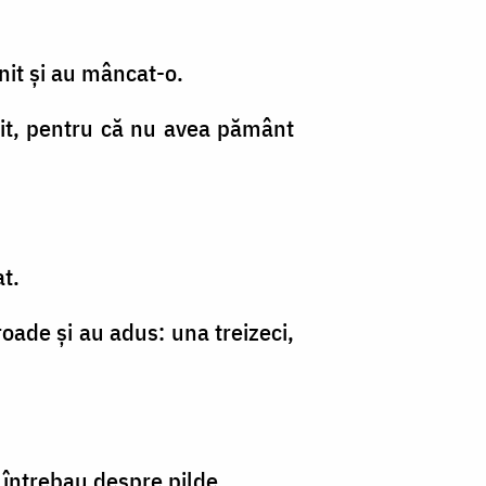
nit şi au mâncat-o.
ărit, pentru că nu avea pământ
at.
roade şi au adus: una treizeci,
l întrebau despre pilde.