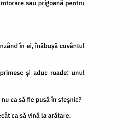
trâmtorare sau prigoană pentru
runzând în ei, înăbuşă cuvântul
 primesc şi aduc roade: unul
 nu ca să fie pusă în sfeşnic?
ecât ca să vină la arătare.