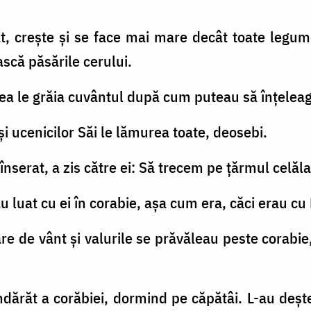
, creşte şi se face mai mare decât toate legume
ască păsările cerului.
stea le grăia cuvântul după cum puteau să înţelea
; şi ucenicilor Săi le lămurea toate, deosebi.
 înserat, a zis către ei: Să trecem pe ţărmul celăla
u luat cu ei în corabie, aşa cum era, căci erau cu E
are de vânt şi valurile se prăvăleau peste corabi
indărăt a corăbiei, dormind pe căpătâi. L-au deşte