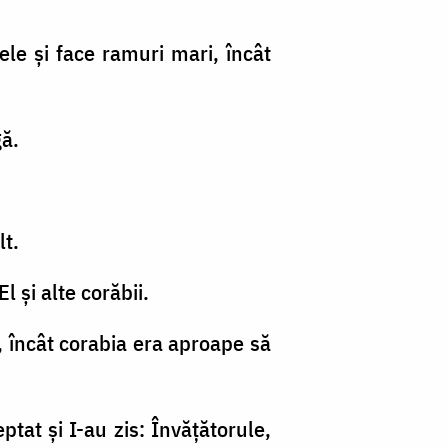
le şi face ramuri mari, încât
gă.
lt.
l şi alte corăbii.
e, încât corabia era aproape să
ptat şi I-au zis: Învăţătorule,