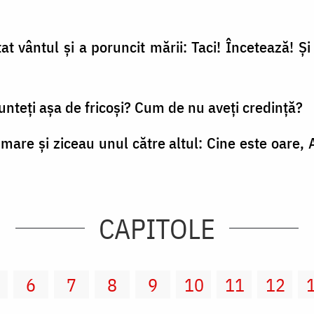
at vântul şi a poruncit mării: Taci! Încetează! Şi 
 sunteţi aşa de fricoşi? Cum de nu aveţi credinţă?
ă mare şi ziceau unul către altul: Cine este oare, 
CAPITOLE
6
7
8
9
10
11
12