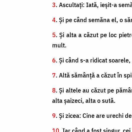
3
. Ascultaţi: Iată, ieşit-a s
4
. Şi pe când semăna el, o să
5
. Şi alta a căzut pe loc pi
mult.
6
. Şi când s-a ridicat soarele,
7
. Altă sămânţă a căzut în spin
8
. Şi altele au căzut pe pămâ
alta şaizeci, alta o sută.
9
. Şi zicea: Cine are urechi d
10
. Iar când a fost singur, c