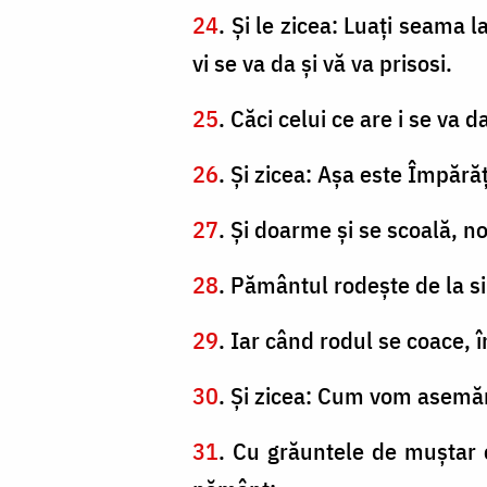
24
. Şi le zicea: Luaţi seama 
vi se va da şi vă va prisosi.
25
. Căci celui ce are i se va d
26
. Şi zicea: Aşa este Împăr
27
. Şi doarme şi se scoală, no
28
. Pământul rodeşte de la si
29
. Iar când rodul se coace, î
30
. Şi zicea: Cum vom asemăn
31
. Cu grăuntele de muştar 