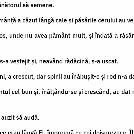
emănătorul să semene.
mânţă a căzut lângă cale şi păsările cerului au ve
etros, unde nu avea pământ mult, şi îndată a răs
 s-a veştejit şi, neavând rădăcină, s-a uscat.
i, a crescut, dar spinii au înăbuşit-o şi rod n-a d
ntul cel bun şi, înălţându-se şi crescând, au dat 
e auzit să audă.
ei ce erau lângă El, împreună cu cei doisprezece, Î