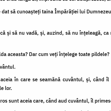
e dat să cunoaşteţi taina Împărăţiei lui Dumnezeu
că şi să nu vadă, şi, auzind, să nu înţeleagă, ca
pilda aceasta? Dar cum veţi înţelege toate pildele?
vântul.
aceia în care se seamănă cuvântul, şi, când îl 
e lor.
ros sunt aceia care, când aud cuvântul, îl primes