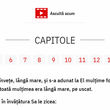
Ascultă acum
CAPITOLE
6
7
8
9
10
11
12
ă înveţe, lângă mare, şi s-a adunat la El mulţime fo
 toată mulţimea era lângă mare, pe uscat.
i în învăţătura Sa le zicea: