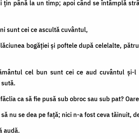
 ci ţin până la un timp; apoi când se întâmplă s
ini sunt cei ce ascultă cuvântul,
nşelăciunea bogăţiei şi poftele după celelalte, păt
ământul cel bun sunt cei ce aud cuvântul şi-l
o sută.
e făclia ca să fie pusă sub obroc sau sub pat? Oare
să nu se dea pe faţă; nici n-a fost ceva tăinuit, d
să audă.