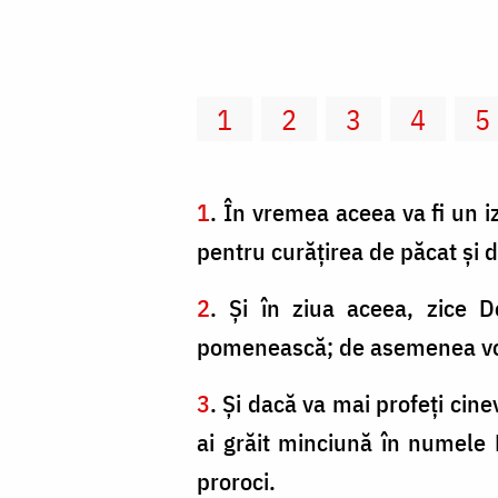
1
2
3
4
5
1
. În vremea aceea va fi un i
pentru curăţirea de păcat şi de
2
. Şi în ziua aceea, zice 
pomenească; de asemenea voi d
3
. Şi dacă va mai profeţi cine
ai grăit minciună în numele 
proroci.