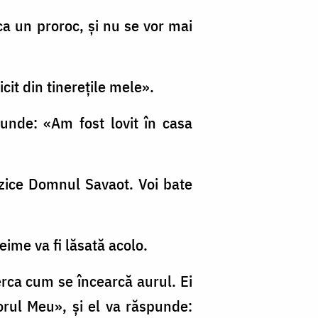
 ca un proroc, şi nu se vor mai
cit din tinereţile mele».
punde: «Am fost lovit în casa
 zice Domnul Savaot. Voi bate
reime va fi lăsată acolo.
ncerca cum se încearcă aurul. Ei
orul Meu», şi el va răspunde: