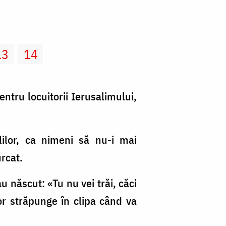
13
14
ntru locuitorii Ierusalimului,
lilor, ca nimeni să nu-i mai
rcat.
au născut: «Tu nu vei trăi, căci
or străpunge în clipa când va