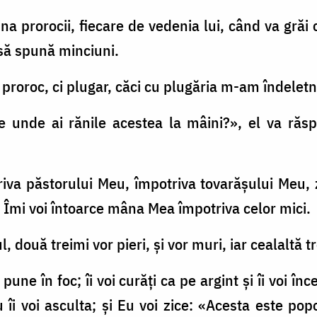
ina prorocii, fiecare de vedenia lui, când va grăi
să spună minciuni.
t proroc, ci plugar, căci cu plugăria m-am îndeletni
De unde ai rănile acestea la mâini?», el va răs
riva păstorului Meu, împotriva tovarăşului Meu,
 şi Îmi voi întoarce mâna Mea împotriva celor mici.
l, două treimi vor pieri, şi vor muri, iar cealaltă t
 pune în foc; îi voi curăţi ca pe argint şi îi voi î
i voi asculta; şi Eu voi zice: «Acesta este pop