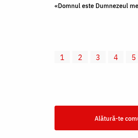
«Domnul este Dumnezeul me
1
2
3
4
5
Alătură-te comu