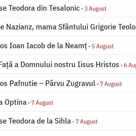
ase Teodora din Tesalonic
- 3 August
de Nazianz, mama Sfântului Grigorie Teolo
ios Ioan Iacob de la Neamț
- 5 August
 Faţă a Domnului nostru Iisus Hristos
- 6 Au
ios Pafnutie – Pârvu Zugravul
- 7 August
la Optina
- 7 August
se Teodora de la Sihla
- 7 August