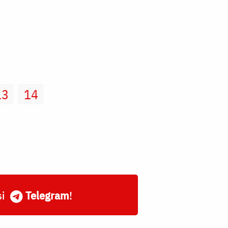
13
14
și
Telegram
!