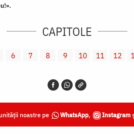
u!».
CAPITOLE
6
7
8
9
10
11
12
nității noastre pe
WhatsApp
,
Instagram