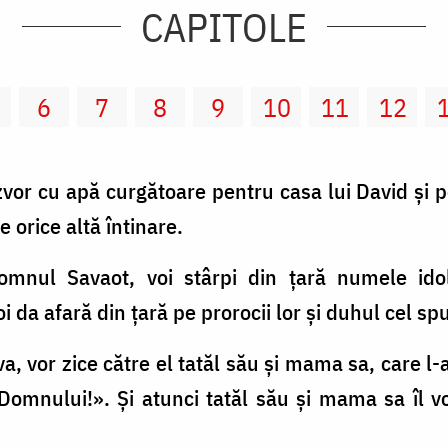
CAPITOLE
6
7
8
9
10
11
12
zvor cu apă curgătoare pentru casa lui David şi pe
 orice altă întinare.
Domnul Savaot, voi stârpi din ţară numele ido
a afară din ţară pe prorocii lor şi duhul cel spu
va, vor zice către el tatăl său şi mama sa, care l-
Domnului!». Și atunci tatăl său şi mama sa îl v