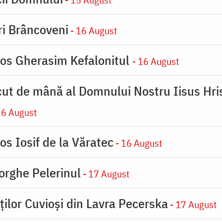
iri Brâncoveni
- 16 August
ios Gherasim Kefalonitul
- 16 August
cut de mână al Domnului Nostru Iisus Hris
16 August
os Iosif de la Văratec
- 16 August
orghe Pelerinul
- 17 August
ților Cuvioși din Lavra Pecerska
- 17 August