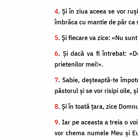
4
. Şi în ziua aceea se vor ruş
îmbrăca cu mantie de păr ca 
5
. Şi fiecare va zice: «Nu sun
6
. Şi dacă va fi întrebat: «
prietenilor mei!».
7
. Sabie, deşteaptă-te împot
păstorul şi se vor risipi oile,
8
. Şi în toată ţara, zice Domnu
9
. Iar pe aceasta a treia o voi
vor chema numele Meu şi Eu î