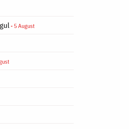
gul
- 5 August
gust