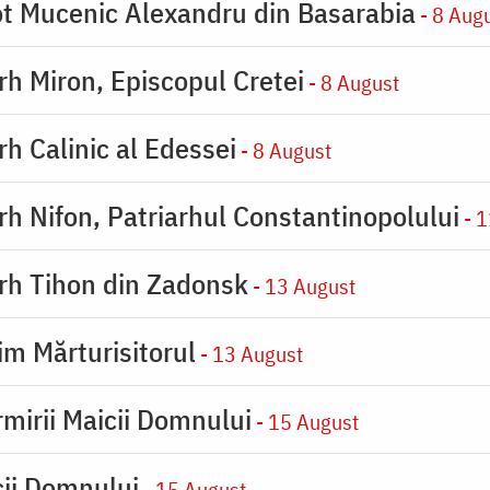
eot Mucenic Alexandru din Basarabia
- 8 Aug
arh Miron, Episcopul Cretei
- 8 August
rh Calinic al Edessei
- 8 August
arh Nifon, Patriarhul Constantinopolului
- 1
arh Tihon din Zadonsk
- 13 August
im Mărturisitorul
- 13 August
rmirii Maicii Domnului
- 15 August
cii Domnului
- 15 August