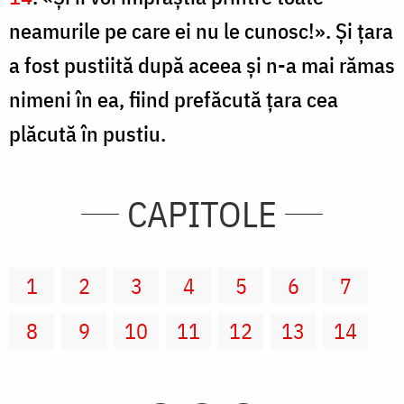
neamurile pe care ei nu le cunosc!». Şi țara
a fost pustiită după aceea şi n-a mai rămas
nimeni în ea, fiind prefăcută ţara cea
plăcută în pustiu.
CAPITOLE
1
2
3
4
5
6
7
8
9
10
11
12
13
14