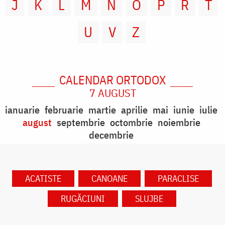
J
K
L
M
N
O
P
R
T
U
V
Z
CALENDAR ORTODOX
7 AUGUST
ianuarie
februarie
martie
aprilie
mai
iunie
iulie
august
septembrie
octombrie
noiembrie
decembrie
ACATISTE
CANOANE
PARACLISE
RUGĂCIUNI
SLUJBE