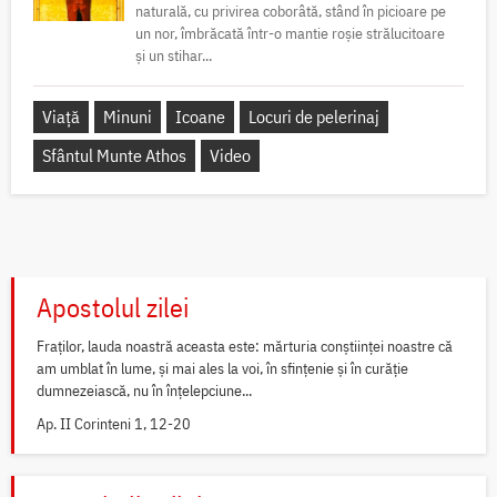
naturală, cu privirea coborâtă, stând în picioare pe
un nor, îmbrăcată într-o mantie roșie strălucitoare
și un stihar...
Viață
Minuni
Icoane
Locuri de pelerinaj
Sfântul Munte Athos
Video
Apostolul zilei
Fraților, lauda noastră aceasta este: mărturia conștiinței noastre că
am umblat în lume, și mai ales la voi, în sfințenie și în curăție
dumnezeiască, nu în înțelepciune...
Ap. II Corinteni 1, 12-20