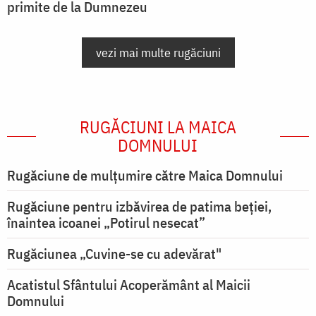
primite de la Dumnezeu
vezi mai multe rugăciuni
RUGĂCIUNI LA MAICA
DOMNULUI
Rugăciune de mulţumire către Maica Domnului
Rugăciune pentru izbăvirea de patima beției,
înaintea icoanei „Potirul nesecat”
Rugăciunea „Cuvine-se cu adevărat"
Acatistul Sfântului Acoperământ al Maicii
Domnului