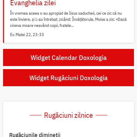
Evanghelia zilei
În vremea aceea s-au apropiat de Iisus saducheii, cei ce zic că nu
este înviere, și L-au întrebat, zicând: Învățătorule, Moise a zis: «Dacă
cineva moare neavând copii, fratele...
Ev. Matei 22, 23-33
Widget Calendar Doxologia
Widget Rugăciuni Doxologia
Rugăciuni zilnice
Rugăciunile dimineții