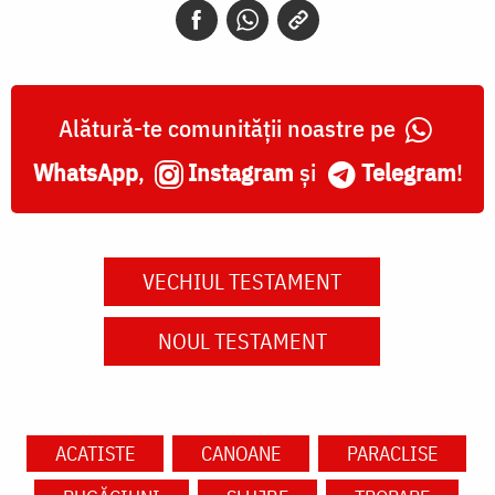
Alătură-te comunității noastre pe
WhatsApp
,
Instagram
și
Telegram
!
VECHIUL TESTAMENT
NOUL TESTAMENT
ACATISTE
CANOANE
PARACLISE