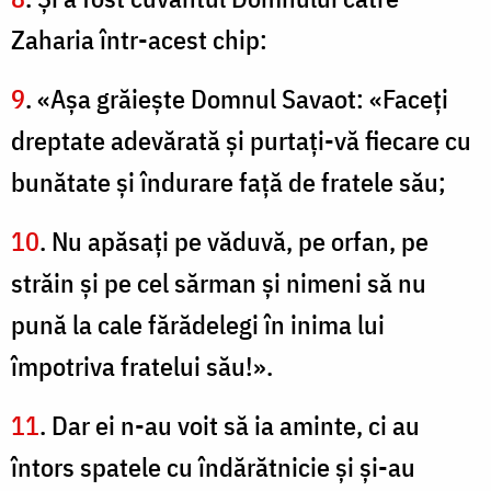
Zaharia într-acest chip:
9
. «Aşa grăieşte Domnul Savaot: «Faceţi
dreptate adevărată şi purtaţi-vă fiecare cu
bunătate şi îndurare față de fratele său;
10
. Nu apăsaţi pe văduvă, pe orfan, pe
străin şi pe cel sărman şi nimeni să nu
pună la cale fărădelegi în inima lui
împotriva fratelui său!».
11
. Dar ei n-au voit să ia aminte, ci au
întors spatele cu îndărătnicie şi şi-au