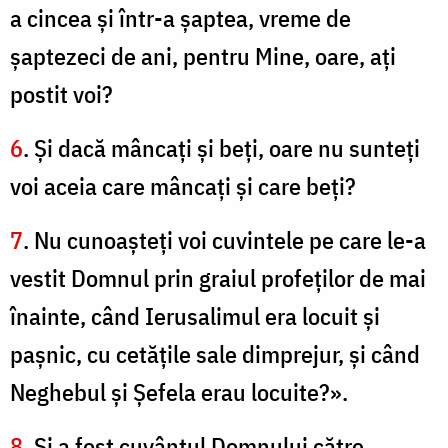
a cincea şi într-a şaptea, vreme de
şaptezeci de ani, pentru Mine, oare, aţi
postit voi?
6
. Şi dacă mâncaţi şi beţi, oare nu sunteţi
voi aceia care mâncaţi şi care beţi?
7
. Nu cunoaşteţi voi cuvintele pe care le-a
vestit Domnul prin graiul profeţilor de mai
înainte, când Ierusalimul era locuit şi
paşnic, cu cetăţile sale dimprejur, şi când
Neghebul şi Şefela erau locuite?».
8
. Şi a fost cuvântul Domnului către