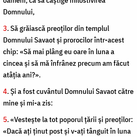
oameni, ca să câştige milostivirea
Domnului,
3
. Să grăiască preoţilor din templul
Domnului Savaot şi prorocilor într-acest
chip: «Să mai plâng eu oare în luna a
cincea şi să mă înfrânez precum am făcut
atâţia ani?».
4
. Şi a fost cuvântul Domnului Savaot către
mine şi mi-a zis:
5
. «Vesteşte la tot poporul ţării şi preoţilor:
«Dacă aţi ţinut post şi v-aţi tânguit în luna