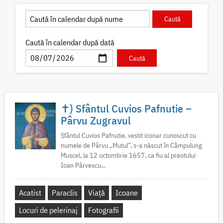
Caută în calendar după dată
✝) Sfântul Cuvios Pafnutie –
Pârvu Zugravul
Sfântul Cuvios Pafnutie, vestit iconar cunoscut cu
numele de Pârvu „Mutul”, s-a născut în Câmpulung
Muscel, la 12 octombrie 1657, ca fiu al preotului
Ioan Pârvescu...
Acatist
Paraclis
Viață
Icoane
Locuri de pelerinaj
Fotografii