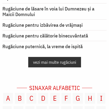
Rugăciune de lăsare în voia lui Dumnezeu şi a
Maicii Domnului
Rugăciune pentru izbăvirea de vrăjmași
Rugăciune pentru călătorie binecuvântată
Rugăciune puternică, la vreme de ispită
vezi mai multe rugăciuni
SINAXAR ALFABETIC
A
B
C
D
E
F
G
H
I