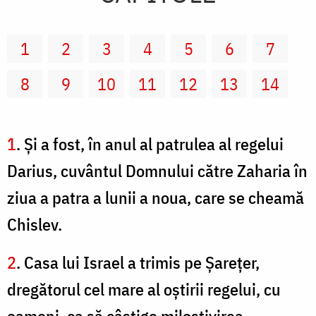
1
2
3
4
5
6
7
8
9
10
11
12
13
14
1
. Şi a fost, în anul al patrulea al regelui
Darius, cuvântul Domnului către Zaharia în
ziua a patra a lunii a noua, care se cheamă
Chislev.
2
. Casa lui Israel a trimis pe Şareţer,
dregătorul cel mare al oştirii regelui, cu