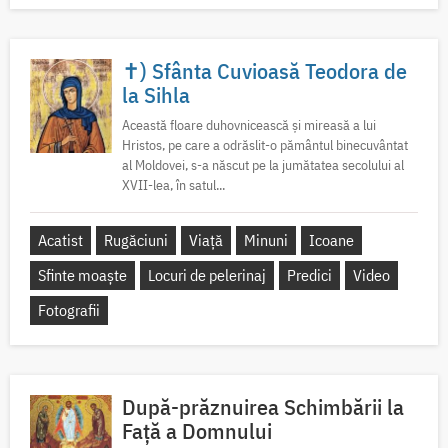
✝) Sfânta Cuvioasă Teodora de
la Sihla
Această floare duhovnicească și mireasă a lui
Hristos, pe care a odrăslit-o pământul binecuvântat
al Moldovei, s-a născut pe la jumătatea secolului al
XVII-lea, în satul...
Acatist
Rugăciuni
Viață
Minuni
Icoane
Sfinte moaște
Locuri de pelerinaj
Predici
Video
Fotografii
După-prăznuirea Schimbării la
Față a Domnului