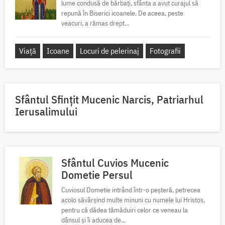
lume condusă de bărbați, sfânta a avut curajul să
repună în Biserici icoanele. De aceea, peste
veacuri, a rămas drept...
Viață
Icoane
Locuri de pelerinaj
Fotografii
Sfântul Sfinţit Mucenic Narcis, Patriarhul
Ierusalimului
Sfântul Cuvios Mucenic
Dometie Persul
Cuviosul Dometie intrând într-o peșteră, petrecea
acolo săvârșind multe minuni cu numele lui Hristos,
pentru că dădea tămăduiri celor ce veneau la
dânsul și îi aducea de...