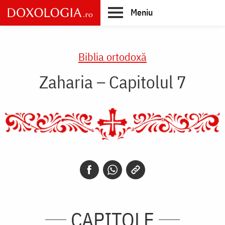
Skip
Meniu
to
main
Main
content
navigation
Biblia ortodoxă
Zaharia – Capitolul 7
CAPITOLE