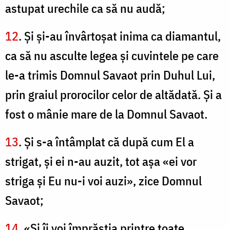
astupat urechile ca să nu audă;
12
. Şi şi-au învârtoşat inima ca diamantul,
ca să nu asculte legea şi cuvintele pe care
le-a trimis Domnul Savaot prin Duhul Lui,
prin graiul prorocilor celor de altădată. Şi a
fost o mânie mare de la Domnul Savaot.
13
. Şi s-a întâmplat că după cum El a
strigat, şi ei n-au auzit, tot aşa «ei vor
striga şi Eu nu-i voi auzi», zice Domnul
Savaot;
14
. «Şi îi voi împrăştia printre toate