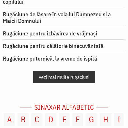
copilului
Rugăciune de lăsare în voia lui Dumnezeu şi a
Maicii Domnului
Rugăciune pentru izbăvirea de vrăjmași
Rugăciune pentru călătorie binecuvântată
Rugăciune puternică, la vreme de ispită
vezi mai multe rugăciuni
SINAXAR ALFABETIC
A
B
C
D
E
F
G
H
I