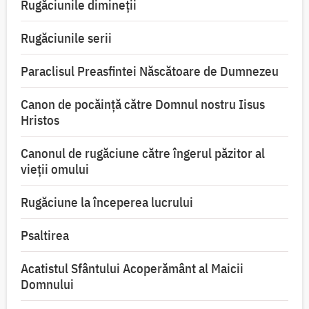
Rugăciunile dimineții
Rugăciunile serii
Paraclisul Preasfintei Născătoare de Dumnezeu
Canon de pocăință către Domnul nostru Iisus
Hristos
Canonul de rugăciune către îngerul păzitor al
vieții omului
Rugăciune la începerea lucrului
Psaltirea
Acatistul Sfântului Acoperământ al Maicii
Domnului