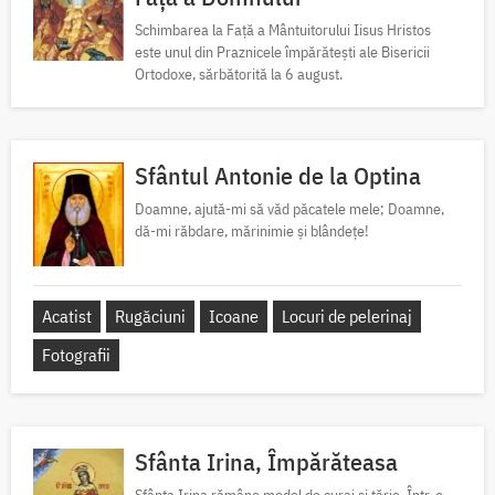
Schimbarea la Față a Mântuitorului Iisus Hristos
este unul din Praznicele împărătești ale Bisericii
Ortodoxe, sărbătorită la 6 august.
Sfântul Antonie de la Optina
Doamne, ajută-mi să văd păcatele mele; Doamne,
dă-mi răbdare, mărinimie şi blândeţe!
Acatist
Rugăciuni
Icoane
Locuri de pelerinaj
Fotografii
Sfânta Irina, Împărăteasa