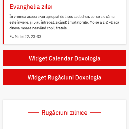
Evanghelia zilei
În vremea aceea s-au apropiat de Iisus saducheii, cei ce zic că nu
este înviere, și L-au întrebat, zicând: Învățătorule, Moise a zis: «Dacă
cineva moare neavând copii, fratele...
Ev. Matei 22, 23-33
Widget Calendar Doxologia
Widget Rugăciuni Doxologia
Rugăciuni zilnice