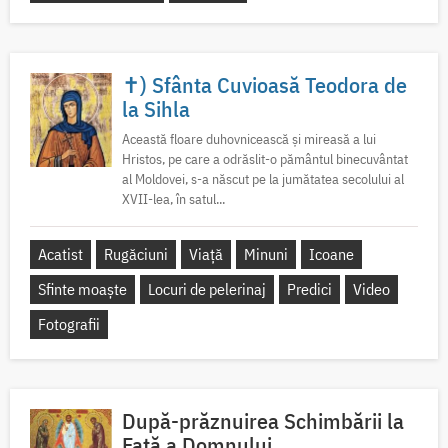
✝) Sfânta Cuvioasă Teodora de
la Sihla
Această floare duhovnicească și mireasă a lui
Hristos, pe care a odrăslit-o pământul binecuvântat
al Moldovei, s-a născut pe la jumătatea secolului al
XVII-lea, în satul...
Acatist
Rugăciuni
Viață
Minuni
Icoane
Sfinte moaște
Locuri de pelerinaj
Predici
Video
Fotografii
După-prăznuirea Schimbării la
Față a Domnului