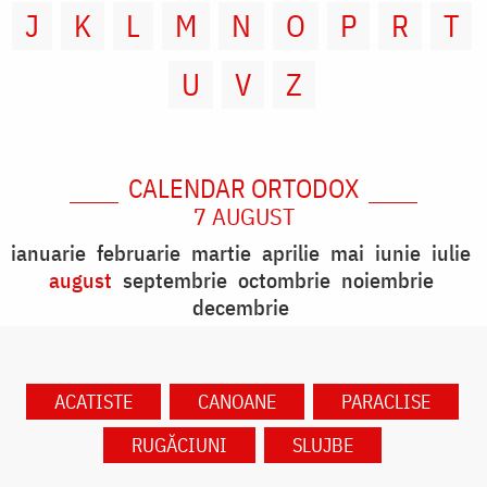
J
K
L
M
N
O
P
R
T
U
V
Z
CALENDAR ORTODOX
7 AUGUST
ianuarie
februarie
martie
aprilie
mai
iunie
iulie
august
septembrie
octombrie
noiembrie
decembrie
ACATISTE
CANOANE
PARACLISE
RUGĂCIUNI
SLUJBE