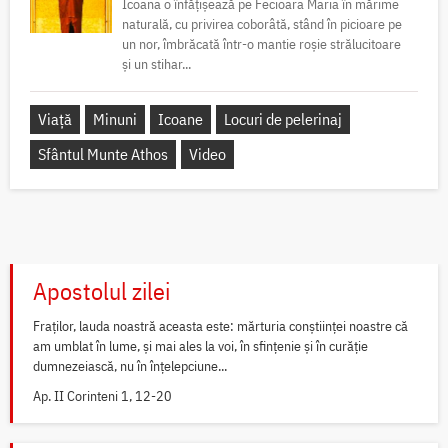
Icoana o înfățișează pe Fecioara Maria în mărime
naturală, cu privirea coborâtă, stând în picioare pe
un nor, îmbrăcată într-o mantie roșie strălucitoare
și un stihar...
Viață
Minuni
Icoane
Locuri de pelerinaj
Sfântul Munte Athos
Video
Apostolul zilei
Fraților, lauda noastră aceasta este: mărturia conștiinței noastre că
am umblat în lume, și mai ales la voi, în sfințenie și în curăție
dumnezeiască, nu în înțelepciune...
Ap. II Corinteni 1, 12-20