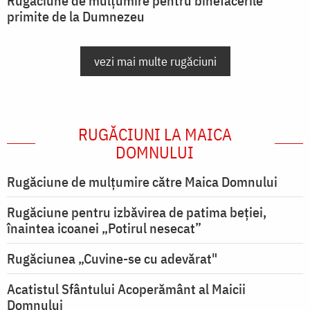
Rugăciune de mulțumire pentru binefacerile
primite de la Dumnezeu
vezi mai multe rugăciuni
RUGĂCIUNI LA MAICA
DOMNULUI
Rugăciune de mulţumire către Maica Domnului
Rugăciune pentru izbăvirea de patima beției,
înaintea icoanei „Potirul nesecat”
Rugăciunea „Cuvine-se cu adevărat"
Acatistul Sfântului Acoperământ al Maicii
Domnului