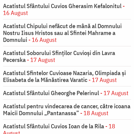
Acatistul Sfântului Cuvios Gherasim Kefalonitul
-
16 August
Acatistul Chipului nefăcut de mână al Domnului
Nostru Iisus Hristos sau al Sfintei Mahrame a
Domnului
- 16 August
Acatistul Soborului Sfinților Cuvioși din Lavra
Pecerska
- 17 August
Acatistul Sfintelor Cuvioase Nazaria, Olimpiada și
Elisabeta de la Mănăstirea Varatic
- 17 August
Acatistul Sfântului Gheorghe Pelerinul
- 17 August
Acatistul pentru vindecarea de cancer, către icoana
Maicii Domnului „Pantanassa”
- 18 August
Acatistul Sfântului Cuvios Ioan de la Rila
- 18
August