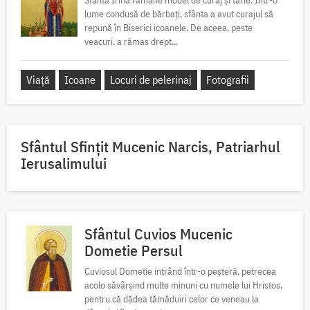
Sfânta Irina rămâne model de curaj și tărie. Într-o
lume condusă de bărbați, sfânta a avut curajul să
repună în Biserici icoanele. De aceea, peste
veacuri, a rămas drept...
Viață
Icoane
Locuri de pelerinaj
Fotografii
Sfântul Sfinţit Mucenic Narcis, Patriarhul
Ierusalimului
Sfântul Cuvios Mucenic
Dometie Persul
Cuviosul Dometie intrând într-o peșteră, petrecea
acolo săvârșind multe minuni cu numele lui Hristos,
pentru că dădea tămăduiri celor ce veneau la