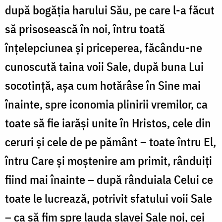
după bogăția harului Său, pe care l-a făcut
să prisosească în noi, întru toată
înțelepciunea și priceperea, făcându-ne
cunoscută taina voii Sale, după buna Lui
socotință, așa cum hotărâse în Sine mai
înainte, spre iconomia plinirii vremilor, ca
toate să fie iarăși unite în Hristos, cele din
ceruri și cele de pe pământ – toate întru El,
întru Care și moștenire am primit, rânduiți
fiind mai înainte – după rânduiala Celui ce
toate le lucrează, potrivit sfatului voii Sale
– ca să fim spre lauda slavei Sale noi, cei