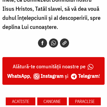
Iisus Hristos, Tatăl slavei, să vă dea vouă
duhul înțelepciunii și al descoperirii, spre
deplina Lui cunoaștere.
Alătură-te comunității noastre pe
WhatsApp
,
Instagram
și
Telegram
!
ACATISTE
CANOANE
PARACLISE