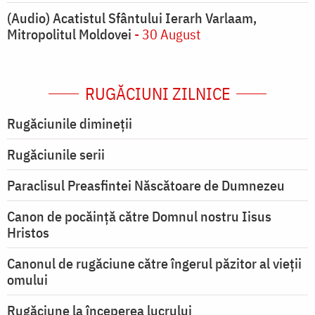
(Audio) Acatistul Sfântului Ierarh Varlaam,
Mitropolitul Moldovei
- 30 August
RUGĂCIUNI ZILNICE
Rugăciunile dimineții
Rugăciunile serii
Paraclisul Preasfintei Născătoare de Dumnezeu
Canon de pocăință către Domnul nostru Iisus
Hristos
Canonul de rugăciune către îngerul păzitor al vieții
omului
Rugăciune la începerea lucrului