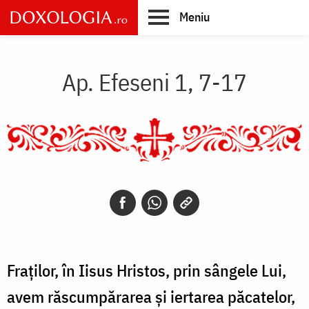
Skip
Meniu
to
main
Main
content
navigation
Ap. Efeseni 1, 7-17
Fraților, în Iisus Hristos, prin sângele Lui,
avem răscumpărarea și iertarea păcatelor,