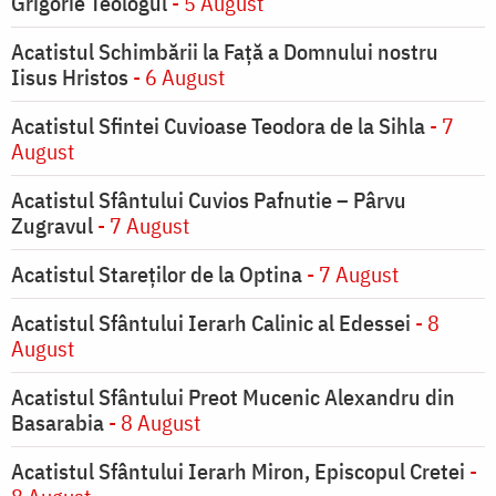
Grigorie Teologul
- 5 August
Acatistul Schimbării la Faţă a Domnului nostru
Iisus Hristos
- 6 August
Acatistul Sfintei Cuvioase Teodora de la Sihla
- 7
August
Acatistul Sfântului Cuvios Pafnutie – Pârvu
Zugravul
- 7 August
Acatistul Stareţilor de la Optina
- 7 August
Acatistul Sfântului Ierarh Calinic al Edessei
- 8
August
Acatistul Sfântului Preot Mucenic Alexandru din
Basarabia
- 8 August
Acatistul Sfântului Ierarh Miron, Episcopul Cretei
-