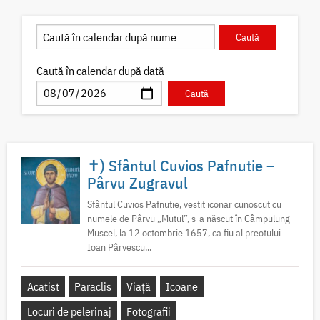
Caută în calendar după dată
✝) Sfântul Cuvios Pafnutie –
Pârvu Zugravul
Sfântul Cuvios Pafnutie, vestit iconar cunoscut cu
numele de Pârvu „Mutul”, s-a născut în Câmpulung
Muscel, la 12 octombrie 1657, ca fiu al preotului
Ioan Pârvescu...
Acatist
Paraclis
Viață
Icoane
Locuri de pelerinaj
Fotografii