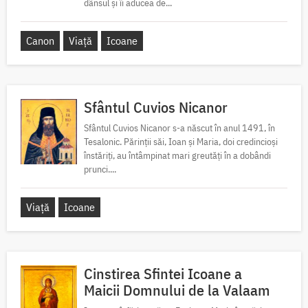
dânsul și îi aducea de...
Canon
Viață
Icoane
Sfântul Cuvios Nicanor
Sfântul Cuvios Nicanor s-a născut în anul 1491, în
Tesalonic. Părinții săi, Ioan și Maria, doi credincioși
înstăriți, au întâmpinat mari greutăți în a dobândi
prunci....
Viață
Icoane
Cinstirea Sfintei Icoane a
Maicii Domnului de la Valaam