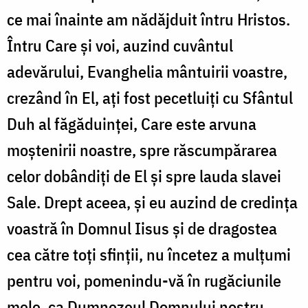
ce mai înainte am nădăjduit întru Hristos.
Întru Care și voi, auzind cuvântul
adevărului, Evanghelia mântuirii voastre,
crezând în El, ați fost pecetluiți cu Sfântul
Duh al făgăduinței, Care este arvuna
moștenirii noastre, spre răscumpărarea
celor dobândiți de El și spre lauda slavei
Sale. Drept aceea, și eu auzind de credința
voastră în Domnul Iisus și de dragostea
cea către toți sfinții, nu încetez a mulțumi
pentru voi, pomenindu-vă în rugăciunile
mele, ca Dumnezeul Domnului nostru