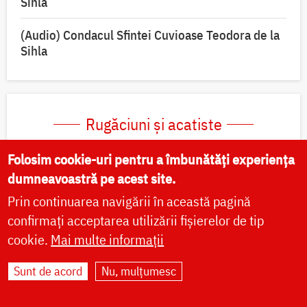
Sihla
(Audio) Condacul Sfintei Cuvioase Teodora de la
Sihla
Rugăciuni și acatiste
Folosim cookie-uri pentru a îmbunătăți experiența
Acatistul pentru vindecarea de cancer, către
dumneavoastră pe acest site.
icoana Maicii Domnului „Pantanassa”
Prin continuarea navigării în această pagină
Acatist către Maica Domnului, pentru izbăvirea
confirmați acceptarea utilizării fișierelor de tip
de patima beției, înaintea icoanei „Potirul
cookie.
Mai multe informații
Nesecat”
Sunt de acord
Nu, mulțumesc
Rugăciune către Maica Domnului pentru
vindecarea de boli