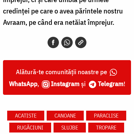
credinței pe care o avea părintele nostru
Avraam, pe când era netăiat împrejur.
Alătură-te comunității noastre pe
WhatsApp
,
Instagram
și
Telegram
!
ACATISTE
CANOANE
PARACLISE
RUGĂCIUNI
SLUJBE
TROPARE