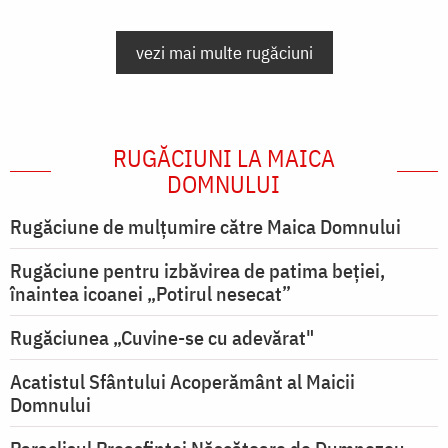
vezi mai multe rugăciuni
RUGĂCIUNI LA MAICA
DOMNULUI
Rugăciune de mulţumire către Maica Domnului
Rugăciune pentru izbăvirea de patima beției,
înaintea icoanei „Potirul nesecat”
Rugăciunea „Cuvine-se cu adevărat"
Acatistul Sfântului Acoperământ al Maicii
Domnului