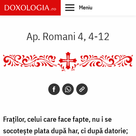
Skip
Meniu
to
main
Main
content
navigation
Ap. Romani 4, 4-12
Fraților, celui care face fapte, nu i se
socotește plata după har, ci după datorie;