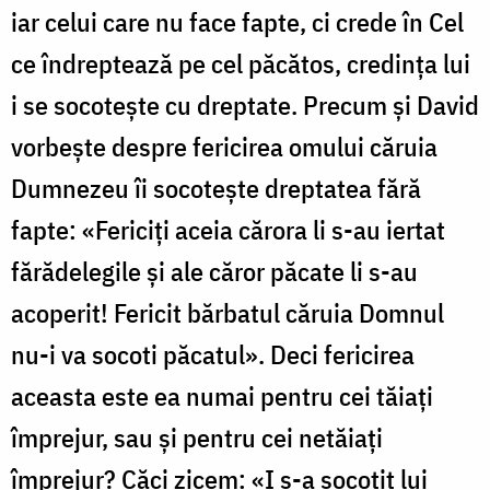
iar celui care nu face fapte, ci crede în Cel
ce îndreptează pe cel păcătos, credința lui
i se socotește cu dreptate. Precum și David
vorbește despre fericirea omului căruia
Dumnezeu îi socotește dreptatea fără
fapte: «Fericiți aceia cărora li s-au iertat
fărădelegile și ale căror păcate li s-au
acoperit! Fericit bărbatul căruia Domnul
nu-i va socoti păcatul». Deci fericirea
aceasta este ea numai pentru cei tăiați
împrejur, sau și pentru cei netăiați
împrejur? Căci zicem: «I s-a socotit lui