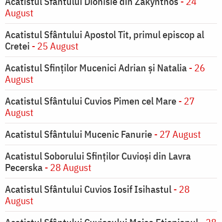
Acatistul Sfântului Dionisie din Zakynthos
- 24
August
Acatistul Sfântului Apostol Tit, primul episcop al
Cretei
- 25 August
Acatistul Sfinților Mucenici Adrian și Natalia
- 26
August
Acatistul Sfântului Cuvios Pimen cel Mare
- 27
August
Acatistul Sfântului Mucenic Fanurie
- 27 August
Acatistul Soborului Sfinților Cuvioși din Lavra
Pecerska
- 28 August
Acatistul Sfântului Cuvios Iosif Isihastul
- 28
August