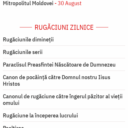
Mitropolitul Moldovei
- 30 August
RUGĂCIUNI ZILNICE
Rugăciunile dimineții
Rugăciunile serii
Paraclisul Preasfintei Născătoare de Dumnezeu
Canon de pocăință către Domnul nostru Iisus
Hristos
Canonul de rugăciune către îngerul păzitor al vieții
omului
Rugăciune la începerea lucrului
Psaltirea