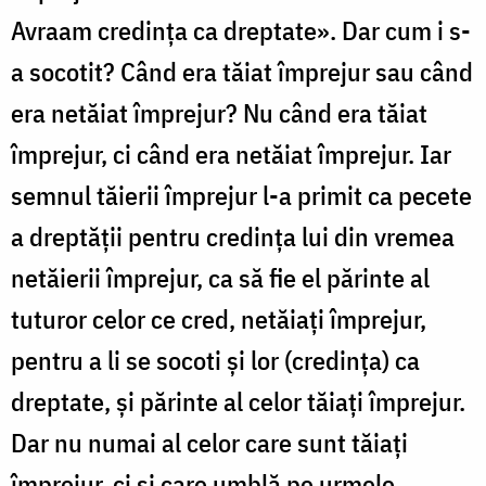
Avraam credința ca dreptate». Dar cum i s-
a socotit? Când era tăiat împrejur sau când
era netăiat împrejur? Nu când era tăiat
împrejur, ci când era netăiat împrejur. Iar
semnul tăierii împrejur l-a primit ca pecete
a dreptății pentru credința lui din vremea
netăierii împrejur, ca să fie el părinte al
tuturor celor ce cred, netăiați împrejur,
pentru a li se socoti și lor (credința) ca
dreptate, și părinte al celor tăiați împrejur.
Dar nu numai al celor care sunt tăiați
împrejur, ci și care umblă pe urmele