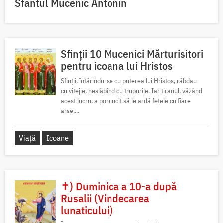
Sfântul Mucenic Antonin
Sfinții 10 Mucenici Mărturisitori
pentru icoana lui Hristos
Sfinții, întărindu-se cu puterea lui Hristos, răbdau
cu vitejie, neslăbind cu trupurile. Iar tiranul, văzând
acest lucru, a poruncit să le ardă fețele cu fiare
arse,...
Viață
Icoane
✝) Duminica a 10-a după
Rusalii (Vindecarea
lunaticului)