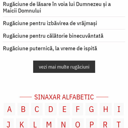
Rugăciune de lăsare în voia lui Dumnezeu şi a
Maicii Domnului
Rugăciune pentru izbăvirea de vrăjmași
Rugăciune pentru călătorie binecuvântată
Rugăciune puternică, la vreme de ispită
vezi mai multe rugăciuni
SINAXAR ALFABETIC
A
B
C
D
E
F
G
H
I
J
K
L
M
N
O
P
R
T