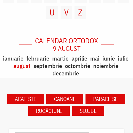
U
V
Z
CALENDAR ORTODOX
9 AUGUST
ianuarie
februarie
martie
aprilie
mai
iunie
iulie
august
septembrie
octombrie
noiembrie
decembrie
ACATISTE
CANOANE
PARACLISE
RUGĂCIUNI
SLUJBE