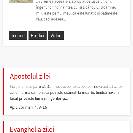
În vremea aceea s-a apropiat de Iisus un om,
îngenunchind înaintea Lui și zicându-I: Doamne,
miluiește pe fiul meu, că este lunatic și pătimește
rău, căci adesea...
Icoane
Predici
Video
Apostolul zilei
Fraților, mi se pare că Dumnezeu, pe noi, apostolii, ne-a arătat ca pe
cei din urmă oameni, ca pe niște osândiți la moarte, fiindcă ne-am
făcut priveliște lumii și îngerilor și...
Ap. I Corinteni 4, 9-16
Evanghelia zilei