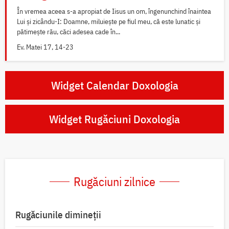
În vremea aceea s-a apropiat de Iisus un om, îngenunchind înaintea
Lui și zicându-I: Doamne, miluiește pe fiul meu, că este lunatic și
pătimește rău, căci adesea cade în...
Ev. Matei 17, 14-23
Widget Calendar Doxologia
Widget Rugăciuni Doxologia
Rugăciuni zilnice
Rugăciunile dimineții