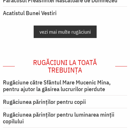
Paraclisul Preasfintei Născătoare de Dumnezeu
Acatistul Bunei Vestiri
vezi mai multe rugăciuni
RUGĂCIUNI LA TOATĂ
TREBUINȚA
Rugăciune către Sfântul Mare Mucenic Mina,
pentru ajutor la găsirea lucrurilor pierdute
Rugăciunea părinților pentru copii
Rugăciunea părinților pentru luminarea minţii
copilului