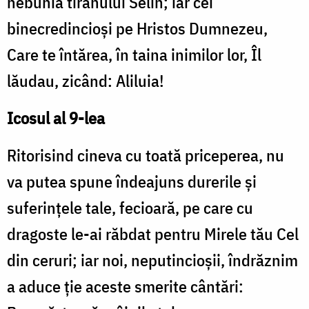
nebunia tiranului Selin; iar cei
binecredincioşi pe Hristos Dumnezeu,
Care te întărea, în taina inimilor lor, Îl
lăudau, zicând: Aliluia!
Icosul al 9-lea
Ritorisind cineva cu toată priceperea, nu
va putea spune îndeajuns durerile şi
suferinţele tale, fecioară, pe care cu
dragoste le-ai răbdat pentru Mirele tău Cel
din ceruri; iar noi, neputincioşii, îndrăznim
a aduce ţie aceste smerite cântări: