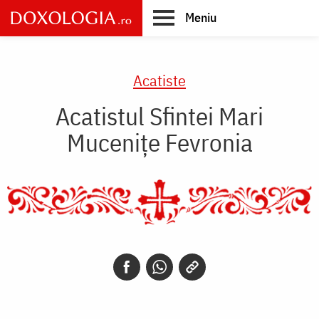
Skip
Meniu
to
main
Main
content
navigation
Acatiste
Acatistul Sfintei Mari
Muceniţe Fevronia