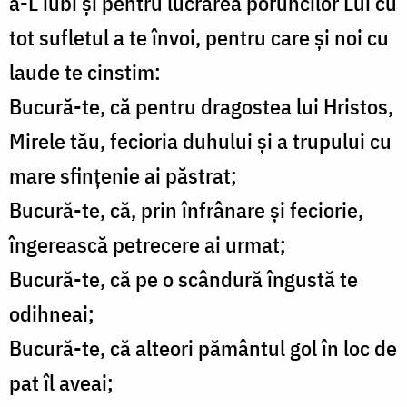
a-L iubi şi pentru lucrarea poruncilor Lui cu
tot sufletul a te învoi, pentru care şi noi cu
laude te cinstim:
Bucură-te, că pentru dragostea lui Hristos,
Mirele tău, fecioria duhului şi a trupului cu
mare sfinţenie ai păstrat;
Bucură-te, că, prin înfrânare şi feciorie,
îngerească petrecere ai urmat;
Bucură-te, că pe o scândură îngustă te
odihneai;
Bucură-te, că alteori pământul gol în loc de
pat îl aveai;