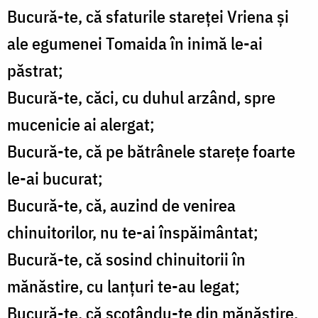
Bucură-te, că sfaturile stareţei Vriena şi
ale egumenei Tomaida în inimă le-ai
păstrat;
Bucură-te, căci, cu duhul arzând, spre
mucenicie ai alergat;
Bucură-te, că pe bătrânele stareţe foarte
le-ai bucurat;
Bucură-te, că, auzind de venirea
chinuitorilor, nu te-ai înspăimântat;
Bucură-te, că sosind chinuitorii în
mănăstire, cu lanţuri te-au legat;
Bucură-te, că scoţându-te din mănăstire,