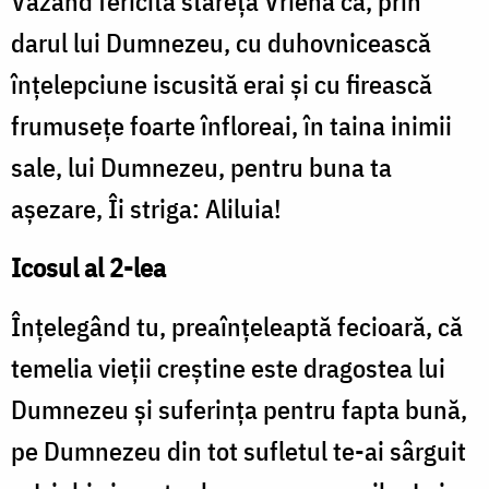
Văzând fericita stareţă Vriena că, prin
darul lui Dumnezeu, cu duhovnicească
înţelepciune iscusită erai şi cu firească
frumuseţe foarte înfloreai, în taina inimii
sale, lui Dumnezeu, pentru buna ta
aşezare, Îi striga: Aliluia!
Icosul al 2-lea
Înţelegând tu, preaînţeleaptă fecioară, că
temelia vieţii creştine este dragostea lui
Dumnezeu şi suferinţa pentru fapta bună,
pe Dumnezeu din tot sufletul te-ai sârguit