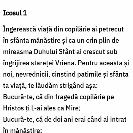
Icosul 1
Îngerească viaţă din copilărie ai petrecut
în sfânta mănăstire şi ca un crin plin de
mireasma Duhului Sfânt ai crescut sub
îngrijirea stareţei Vriena. Pentru aceasta şi
noi, nevrednicii, cinstind patimile şi sfânta
ta viaţă, te lăudăm strigând aşa:
Bucură-te, că din fragedă copilărie pe
Hristos ţi L-ai ales ca Mire;
Bucură-te, că de doi ani erai când ai intrat
în mănăstire;