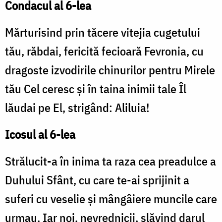
Condacul al 6-lea
Mărturisind prin tăcere vitejia cugetului
tău, răbdai, fericită fecioară Fevronia, cu
dragoste izvodirile chinurilor pentru Mirele
tău Cel ceresc şi în taina inimii tale Îl
lăudai pe El, strigând: Aliluia!
Icosul al 6-lea
Strălucit-a în inima ta raza cea preadulce a
Duhului Sfânt, cu care te-ai sprijinit a
suferi cu veselie şi mângâiere muncile care
urmau. Iar noi, nevrednicii, slăvind darul