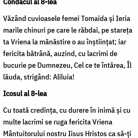
Condacul al 8-lea
Văzând cuvioasele femei Tomaida şi Ieria
marile chinuri pe care le răbdai, pe stareţa
ta Vriena la mănăstire o au înştiinţat; iar
fericita bătrână, auzind, cu lacrimi de
bucurie pe Dumnezeu, Cel ce te întărea, Îl
lăuda, strigând: Aliluia!
Icosul al 8-lea
Cu toată credinţa, cu durere în inimă şi cu
multe lacrimi se ruga fericita Vriena
Mântuitorului nostru Iisus Hristos ca să-ţi