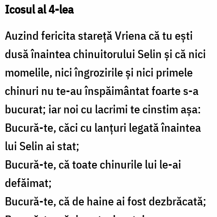
Icosul al 4-lea
Auzind fericita stareţă Vriena că tu eşti
dusă înaintea chinuitorului Selin şi că nici
momelile, nici îngrozirile şi nici primele
chinuri nu te-au înspăimântat foarte s-a
bucurat; iar noi cu lacrimi te cinstim aşa:
Bucură-te, căci cu lanţuri legată înaintea
lui Selin ai stat;
Bucură-te, că toate chinurile lui le-ai
defăimat;
Bucură-te, că de haine ai fost dezbrăcată;