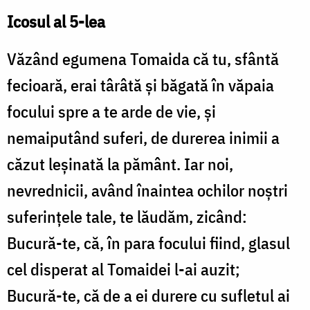
Icosul al 5-lea
Văzând egumena Tomaida că tu, sfântă
fecioară, erai târâtă şi băgată în văpaia
focului spre a te arde de vie, şi
nemaiputând suferi, de durerea inimii a
căzut leşinată la pământ. Iar noi,
nevrednicii, având înaintea ochilor noştri
suferinţele tale, te lăudăm, zicând:
Bucură-te, că, în para focului fiind, glasul
cel disperat al Tomaidei l-ai auzit;
Bucură-te, că de a ei durere cu sufletul ai