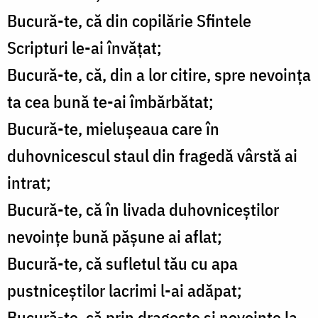
Bucură-te, că din copilărie Sfintele
Scripturi le-ai învăţat;
Bucură-te, că, din a lor citire, spre nevoinţa
ta cea bună te-ai îmbărbătat;
Bucură-te, mieluşeaua care în
duhovnicescul staul din fragedă vârstă ai
intrat;
Bucură-te, că în livada duhovniceştilor
nevoinţe bună păşune ai aflat;
Bucură-te, că sufletul tău cu apa
pustniceştilor lacrimi l-ai adăpat;
Bucură-te, că prin dragoste şi nevoinţe la