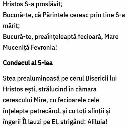
Hristos S-a proslăvit;
Bucură-te, că Părintele ceresc prin tine S-a
mărit;
Bucură-te, preaînţeleaptă fecioară, Mare
Muceniţă Fevronia!
Condacul al 5-lea
Stea prealuminoasă pe cerul Bisericii lui
Hristos eşti, strălucind în cămara
cerescului Mire, cu fecioarele cele
înţelepte petrecând, şi cu toţi sfinţii şi
îngerii Îl lauzi pe El, strigând: Aliluia!