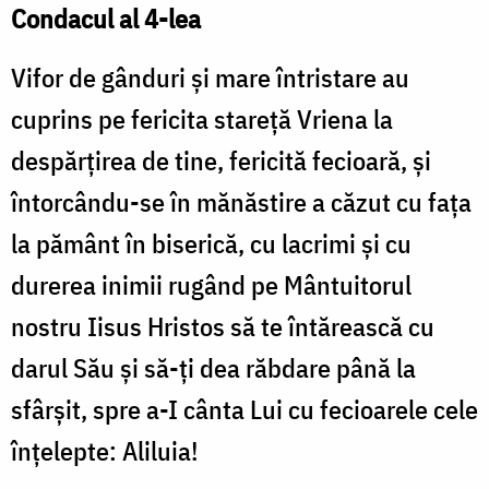
Condacul al 4-lea
Vifor de gânduri şi mare întristare au
cuprins pe fericita stareţă Vriena la
despărţirea de tine, fericită fecioară, şi
întorcându-se în mănăstire a căzut cu faţa
la pământ în biserică, cu lacrimi şi cu
durerea inimii rugând pe Mântuitorul
nostru Iisus Hristos să te întărească cu
darul Său şi să-ţi dea răbdare până la
sfârşit, spre a-I cânta Lui cu fecioarele cele
înţelepte: Aliluia!