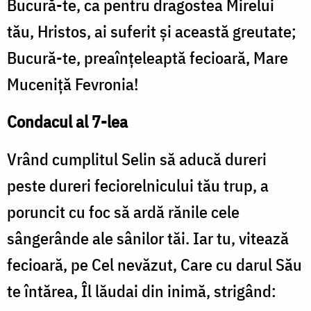
Bucură-te, ca pentru dragostea Mirelui
tău, Hristos, ai suferit şi această greutate;
Bucură-te, preaînţeleaptă fecioară, Mare
Muceniţă Fevronia!
Condacul al 7-lea
Vrând cumplitul Selin să aducă dureri
peste dureri feciorelnicului tău trup, a
poruncit cu foc să ardă rănile cele
sângerânde ale sânilor tăi. Iar tu, vitează
fecioară, pe Cel nevăzut, Care cu darul Său
te întărea, Îl lăudai din inimă, strigând: