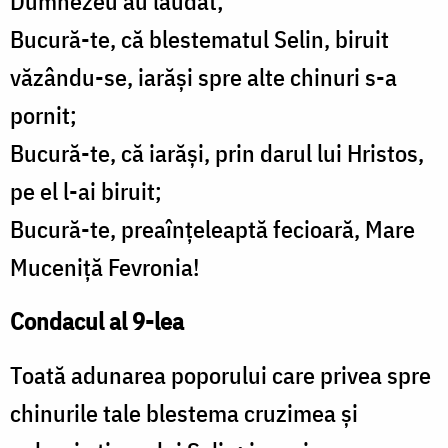
Dumnezeu au lăudat;
Bucură-te, că blestematul Selin, biruit
văzându-se, iarăşi spre alte chinuri s-a
pornit;
Bucură-te, că iarăşi, prin darul lui Hristos,
pe el l-ai biruit;
Bucură-te, preaînţeleaptă fecioară, Mare
Muceniţă Fevronia!
Condacul al 9-lea
Toată adunarea poporului care privea spre
chinurile tale blestema cruzimea şi