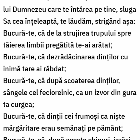
lui Dumnezeu care te întărea pe tine, sluga
Sa cea înţeleaptă, te lăudăm, strigând aşa:
Bucură-te, că de la strujirea trupului spre
tăierea limbii pregătită te-ai arătat;
Bucură-te, că dezrădăcinarea dinţilor cu
inimă tare ai răbdat;
Bucură-te, că după scoaterea dinţilor,
sângele cel feciorelnic, ca un izvor din gura
ta curgea;
Bucură-te, că dinţii cei frumoşi ca nişte
mărgăritare erau semănaţi pe pământ;
Bucură-te, că, după aceste chinuri, iarăşi