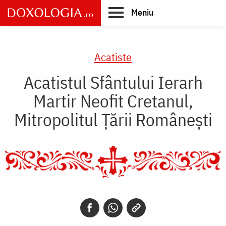
Skip
Meniu
to
main
Main
content
navigation
Acatiste
Acatistul Sfântului Ierarh
Martir Neofit Cretanul,
Mitropolitul Țării Românești