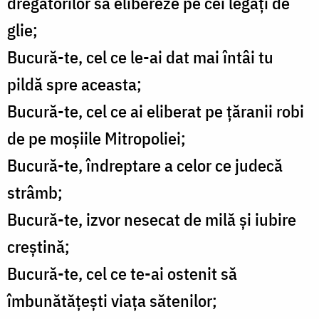
dregătorilor să elibereze pe cei legaţi de
glie;
Bucură-te, cel ce le-ai dat mai întâi tu
pildă spre aceasta;
Bucură-te, cel ce ai eliberat pe ţăranii robi
de pe moşiile Mitropoliei;
Bucură-te, îndreptare a celor ce judecă
strâmb;
Bucură-te, izvor nesecat de milă şi iubire
creştină;
Bucură-te, cel ce te-ai ostenit să
îmbunătăţeşti viaţa sătenilor;