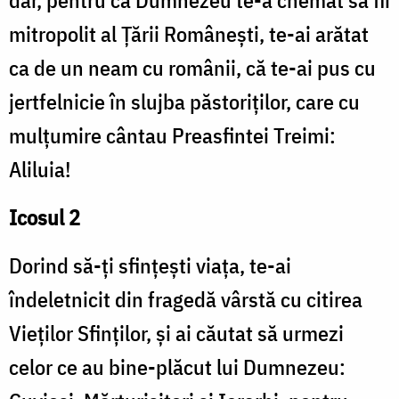
dar, pentru că Dumnezeu te-a chemat să fii
mitropolit al Țării Românești, te-ai arătat
ca de un neam cu românii, că te-ai pus cu
jertfelnicie în slujba păstoriților, care cu
mulțumire cântau Preasfintei Treimi:
Aliluia!
Icosul 2
Dorind să-ți sfințești viața, te-ai
îndeletnicit din fragedă vârstă cu citirea
Vieților Sfinților, și ai căutat să urmezi
celor ce au bine-plăcut lui Dumnezeu: