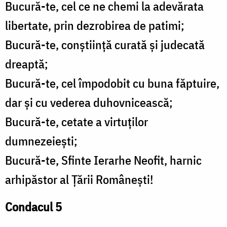
Bucură-te, cel ce ne chemi la adevărata
libertate, prin dezrobirea de patimi;
Bucură-te, conştiinţă curată şi judecată
dreaptă;
Bucură-te, cel împodobit cu buna făptuire,
dar şi cu vederea duhovnicească;
Bucură-te, cetate a virtuţilor
dumnezeieşti;
Bucură-te, Sfinte Ierarhe Neofit, harnic
arhipăstor al Ţării Româneşti!
Condacul 5