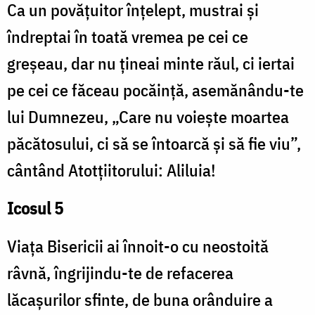
Ca un povăţuitor înţelept, mustrai şi
îndreptai în toată vremea pe cei ce
greşeau, dar nu ţineai minte răul, ci iertai
pe cei ce făceau pocăinţă, asemănându-te
lui Dumnezeu, „Care nu voieşte moartea
păcătosului, ci să se întoarcă şi să fie viu”,
cântând Atotţiitorului: Aliluia!
Icosul 5
Viaţa Bisericii ai înnoit-o cu neostoită
râvnă, îngrijindu-te de refacerea
lăcaşurilor sfinte, de buna orânduire a