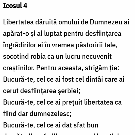
Icosul 4
Libertatea dăruită omului de Dumnezeu ai
apărat-o şi ai luptat pentru desfiinţarea
îngrădirilor ei în vremea păstoririi tale,
socotind robia ca un lucru necuvenit
creştinilor. Pentru aceasta, strigăm ţie:
Bucură-te, cel ce ai fost cel dintâi care ai
cerut desfiinţarea şerbiei;
Bucură-te, cel ce ai preţuit libertatea ca
fiind dar dumnezeiesc;
Bucură-te, cel ce ai dat sfat bun