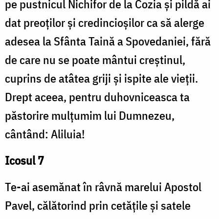
pe pustnicul Nichifor de la Cozia şi pildă ai
dat preoţilor şi credincioşilor ca să alerge
adesea la Sfânta Taină a Spovedaniei, fără
de care nu se poate mântui creştinul,
cuprins de atâtea griji şi ispite ale vieţii.
Drept aceea, pentru duhovniceasca ta
păstorire mulţumim lui Dumnezeu,
cântând: Aliluia!
Icosul 7
Te-ai asemănat în râvnă marelui Apostol
Pavel, călătorind prin cetăţile şi satele