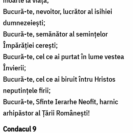
moarte la viaţă;
Bucură-te, nevoitor, lucrător al isihiei
dumnezeieşti;
Bucură-te, semănător al seminţelor
Împărăţiei cereşti;
Bucură-te, cel ce ai purtat în lume vestea
Învierii;
Bucură-te, cel ce ai biruit întru Hristos
neputinţele firii;
Bucură-te, Sfinte Ierarhe Neofit, harnic
arhipăstor al Ţării Româneşti!
Condacul 9