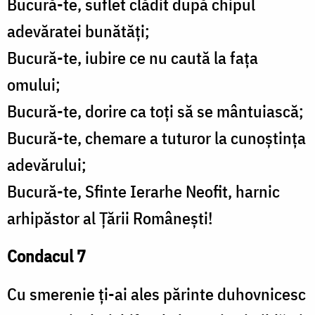
Bucură-te, suflet clădit după chipul
adevăratei bunătăţi;
Bucură-te, iubire ce nu caută la faţa
omului;
Bucură-te, dorire ca toţi să se mântuiască;
Bucură-te, chemare a tuturor la cunoştinţa
adevărului;
Bucură-te, Sfinte Ierarhe Neofit, harnic
arhipăstor al Ţării Româneşti!
Condacul 7
Cu smerenie ţi-ai ales părinte duhovnicesc