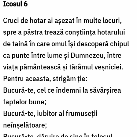
Icosul 6
Cruci de hotar ai aşezat în multe locuri,
spre a păstra trează conştiinţa hotarului
de taină în care omul îşi descoperă chipul
ca punte între lume şi Dumnezeu, între
viaţa pământească şi tărâmul veşniciei.
Pentru aceasta, strigăm ţie:
Bucură-te, cel ce îndemni la săvârşirea
faptelor bune;
Bucură-te, iubitor al frumuseţii
neînşelătoare;
Bucură-te, dăruire de sine în folosul