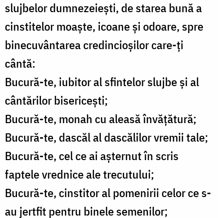
slujbelor dumnezeieşti, de starea bună a
cinstitelor moaşte, icoane şi odoare, spre
binecuvântarea credincioşilor care-ţi
cântă:
Bucură-te, iubitor al sfintelor slujbe şi al
cântărilor bisericeşti;
Bucură-te, monah cu aleasă învăţătură;
Bucură-te, dascăl al dascălilor vremii tale;
Bucură-te, cel ce ai aşternut în scris
faptele vrednice ale trecutului;
Bucură-te, cinstitor al pomenirii celor ce s-
au jertfit pentru binele semenilor;