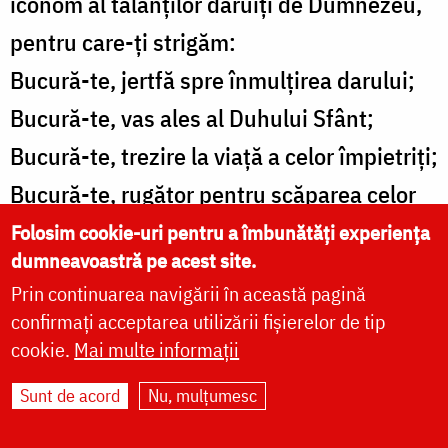
iconom al talanţilor dăruiţi de Dumnezeu,
pentru care-ţi strigăm:
Bucură-te, jertfă spre înmulţirea darului;
Bucură-te, vas ales al Duhului Sfânt;
Bucură-te, trezire la viaţă a celor împietriţi;
Bucură-te, rugător pentru scăparea celor
robiţi de patimi;
Folosim cookie-uri pentru a îmbunătăți experiența
dumneavoastră pe acest site.
Bucură-te, trezvie a inimii rugătoare
Prin continuarea navigării în această pagină
neîncetat;
confirmați acceptarea utilizării fișierelor de tip
Bucură-te, nume vrednic, înscris în cartea
cookie.
Mai multe informații
Vieţii;
Sunt de acord
Nu, mulțumesc
Bucură-te, îndelungă-răbdare cu noi,