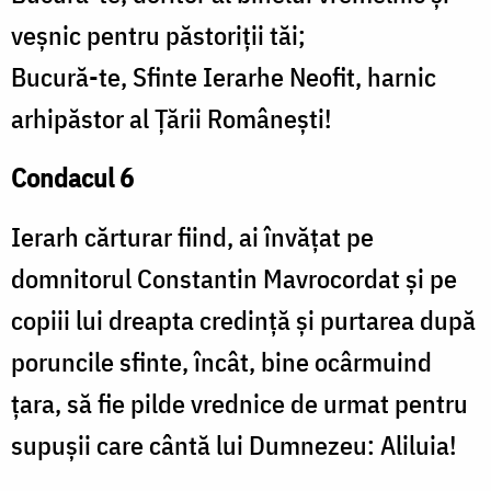
veşnic pentru păstoriţii tăi;
Bucură-te, Sfinte Ierarhe Neofit, harnic
arhipăstor al Ţării Româneşti!
Condacul 6
Ierarh cărturar fiind, ai învăţat pe
domnitorul Constantin Mavrocordat şi pe
copiii lui dreapta credinţă şi purtarea după
poruncile sfinte, încât, bine ocârmuind
ţara, să fie pilde vrednice de urmat pentru
supuşii care cântă lui Dumnezeu: Aliluia!