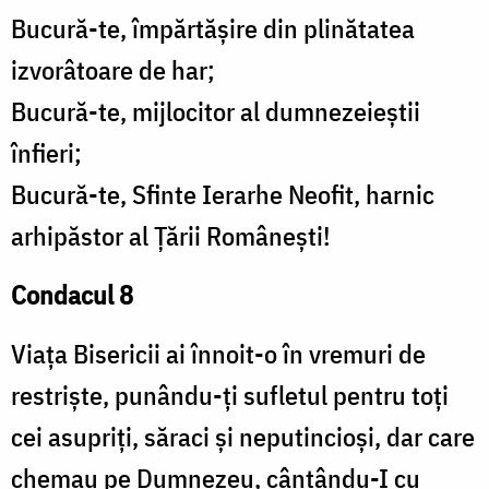
Bucură-te, împărtăşire din plinătatea
izvorâtoare de har;
Bucură-te, mijlocitor al dumnezeieştii
înfieri;
Bucură-te, Sfinte Ierarhe Neofit, harnic
arhipăstor al Ţării Româneşti!
Condacul 8
Viaţa Bisericii ai înnoit-o în vremuri de
restrişte, punându-ţi sufletul pentru toţi
cei asupriţi, săraci şi neputincioşi, dar care
chemau pe Dumnezeu, cântându-I cu