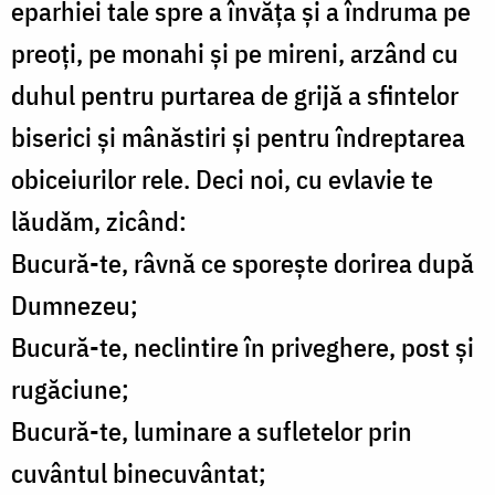
eparhiei tale spre a învăţa şi a îndruma pe
preoţi, pe monahi şi pe mireni, arzând cu
duhul pentru purtarea de grijă a sfintelor
biserici şi mânăstiri şi pentru îndreptarea
obiceiurilor rele. Deci noi, cu evlavie te
lăudăm, zicând:
Bucură-te, râvnă ce sporeşte dorirea după
Dumnezeu;
Bucură-te, neclintire în priveghere, post şi
rugăciune;
Bucură-te, luminare a sufletelor prin
cuvântul binecuvântat;