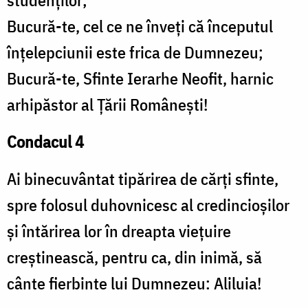
studenţilor;
Bucură-te, cel ce ne înveţi că începutul
înţelepciunii este frica de Dumnezeu;
Bucură-te, Sfinte Ierarhe Neofit, harnic
arhipăstor al Ţării Româneşti!
Condacul 4
Ai binecuvântat tipărirea de cărţi sfinte,
spre folosul duhovnicesc al credincioşilor
şi întărirea lor în dreapta vieţuire
creştinească, pentru ca, din inimă, să
cânte fierbinte lui Dumnezeu: Aliluia!