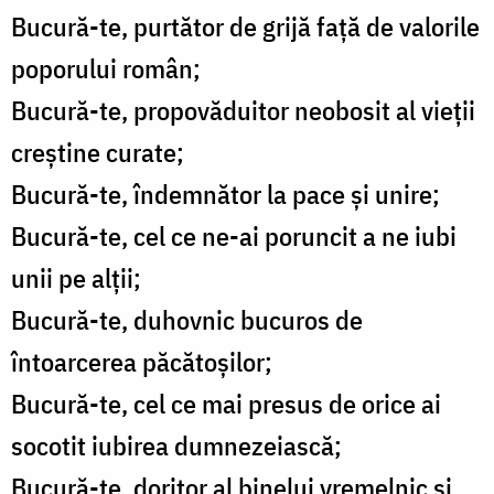
Bucură-te, purtător de grijă faţă de valorile
poporului român;
Bucură-te, propovăduitor neobosit al vieţii
creştine curate;
Bucură-te, îndemnător la pace şi unire;
Bucură-te, cel ce ne-ai poruncit a ne iubi
unii pe alţii;
Bucură-te, duhovnic bucuros de
întoarcerea păcătoşilor;
Bucură-te, cel ce mai presus de orice ai
socotit iubirea dumnezeiască;
Bucură-te, doritor al binelui vremelnic şi