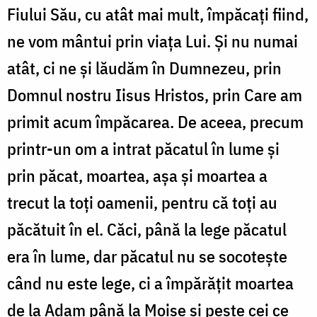
Fiului Său, cu atât mai mult, împăcați fiind,
ne vom mântui prin viața Lui. Și nu numai
atât, ci ne și lăudăm în Dumnezeu, prin
Domnul nostru Iisus Hristos, prin Care am
primit acum împăcarea. De aceea, precum
printr-un om a intrat păcatul în lume și
prin păcat, moartea, așa și moartea a
trecut la toți oamenii, pentru că toți au
păcătuit în el. Căci, până la lege păcatul
era în lume, dar păcatul nu se socotește
când nu este lege, ci a împărățit moartea
de la Adam până la Moise și peste cei ce