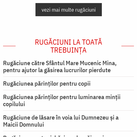
vezi mai multe rugăciuni
RUGĂCIUNI LA TOATĂ
TREBUINȚA
Rugăciune către Sfântul Mare Mucenic Mina,
pentru ajutor la găsirea lucrurilor pierdute
Rugăciunea părinților pentru copii
Rugăciunea părinților pentru luminarea minţii
copilului
Rugăciune de lăsare în voia lui Dumnezeu şi a
Maicii Domnului