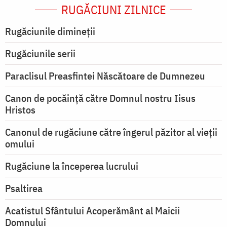
RUGĂCIUNI ZILNICE
Rugăciunile dimineții
Rugăciunile serii
Paraclisul Preasfintei Născătoare de Dumnezeu
Canon de pocăință către Domnul nostru Iisus
Hristos
Canonul de rugăciune către îngerul păzitor al vieții
omului
Rugăciune la începerea lucrului
Psaltirea
Acatistul Sfântului Acoperământ al Maicii
Domnului