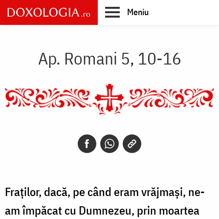
Skip
Meniu
to
main
Main
content
navigation
Ap. Romani 5, 10-16
Fraților, dacă, pe când eram vrăjmași, ne-
am împăcat cu Dumnezeu, prin moartea