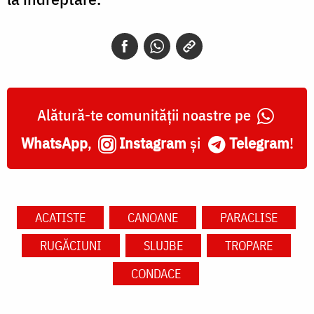
Alătură-te comunității noastre pe
WhatsApp
,
Instagram
și
Telegram
!
ACATISTE
CANOANE
PARACLISE
RUGĂCIUNI
SLUJBE
TROPARE
CONDACE