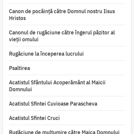
Canon de pocăință către Domnul nostru Iisus
Hristos
Canonul de rugăciune către îngerul păzitor al
vieții omului
Rugăciune la începerea lucrului
Psaltirea
Acatistul Sfântului Acoperământ al Maicii
Domnului
Acatistul Sfintei Cuvioase Parascheva
Acatistul Sfintei Cruci
Rugăciune de mulţumire către Maica Domnului