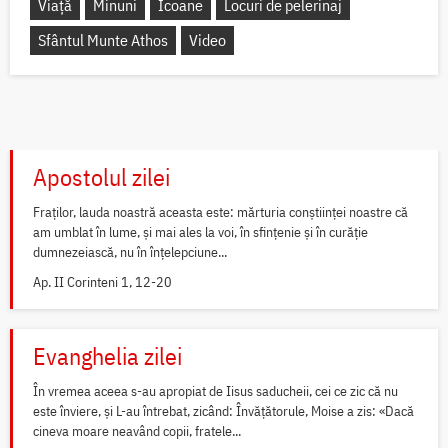
Viață
Minuni
Icoane
Locuri de pelerinaj
Sfântul Munte Athos
Video
Apostolul zilei
Fraților, lauda noastră aceasta este: mărturia conștiinței noastre că
am umblat în lume, și mai ales la voi, în sfințenie și în curăție
dumnezeiască, nu în înțelepciune...
Ap. II Corinteni 1, 12-20
Evanghelia zilei
În vremea aceea s-au apropiat de Iisus saducheii, cei ce zic că nu
este înviere, și L-au întrebat, zicând: Învățătorule, Moise a zis: «Dacă
cineva moare neavând copii, fratele...