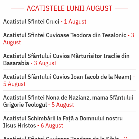
ACATISTELE LUNII AUGUST
Acatistul Sfintei Cruci
- 1 August
Acatistul Sfintei Cuvioase Teodora din Tesalonic
- 3
August
Acatistul Sfântului Cuvios Mărturisitor Iraclie din
Basarabia
- 3 August
Acatistul Sfântului Cuvios Ioan Iacob de la Neamț
-
5 August
Acatistul Sfintei Nona de Nazianz, mama Sfântului
Grigorie Teologul
- 5 August
Acatistul Schimbării la Faţă a Domnului nostru
Iisus Hristos
- 6 August
Acatistul Sfintei Cuvioase Teodora de la Sihla
- 7