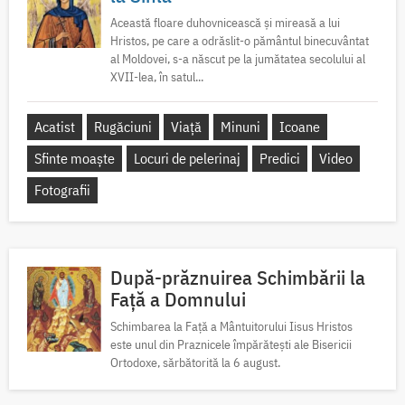
Această floare duhovnicească și mireasă a lui
Hristos, pe care a odrăslit-o pământul binecuvântat
al Moldovei, s-a născut pe la jumătatea secolului al
XVII-lea, în satul...
Acatist
Rugăciuni
Viață
Minuni
Icoane
Sfinte moaște
Locuri de pelerinaj
Predici
Video
Fotografii
După-prăznuirea Schimbării la
Față a Domnului
Schimbarea la Față a Mântuitorului Iisus Hristos
este unul din Praznicele împărătești ale Bisericii
Ortodoxe, sărbătorită la 6 august.