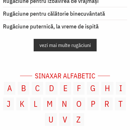
Rugăciune pentru izbăvirea de vrăjmași
Rugăciune pentru călătorie binecuvântată
Rugăciune puternică, la vreme de ispită
vezi mai multe rugăciuni
SINAXAR ALFABETIC
A
B
C
D
E
F
G
H
I
J
K
L
M
N
O
P
R
T
U
V
Z