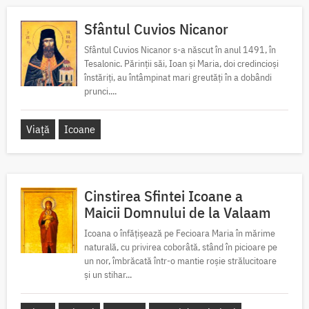
Sfântul Cuvios Nicanor
Sfântul Cuvios Nicanor s-a născut în anul 1491, în
Tesalonic. Părinții săi, Ioan și Maria, doi credincioși
înstăriți, au întâmpinat mari greutăți în a dobândi
prunci....
Viață
Icoane
Cinstirea Sfintei Icoane a
Maicii Domnului de la Valaam
Icoana o înfățișează pe Fecioara Maria în mărime
naturală, cu privirea coborâtă, stând în picioare pe
un nor, îmbrăcată într-o mantie roșie strălucitoare
și un stihar...