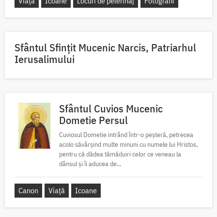
Viață
Icoane
Locuri de pelerinaj
Fotografii
Sfântul Sfinţit Mucenic Narcis, Patriarhul
Ierusalimului
Sfântul Cuvios Mucenic
Dometie Persul
Cuviosul Dometie intrând într-o peșteră, petrecea
acolo săvârșind multe minuni cu numele lui Hristos,
pentru că dădea tămăduiri celor ce veneau la
dânsul și îi aducea de...
Canon
Viață
Icoane