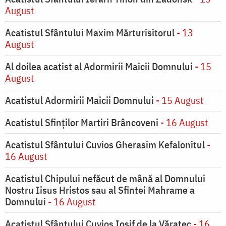
August
Acatistul Sfântului Maxim Mărturisitorul
- 13
August
Al doilea acatist al Adormirii Maicii Domnului
- 15
August
Acatistul Adormirii Maicii Domnului
- 15 August
Acatistul Sfinților Martiri Brâncoveni
- 16 August
Acatistul Sfântului Cuvios Gherasim Kefalonitul
-
16 August
Acatistul Chipului nefăcut de mână al Domnului
Nostru Iisus Hristos sau al Sfintei Mahrame a
Domnului
- 16 August
Acatistul Sfântului Cuvios Iosif de la Văratec
- 16