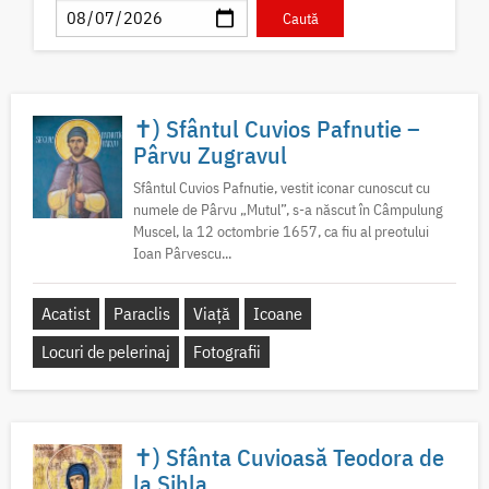
✝) Sfântul Cuvios Pafnutie –
Pârvu Zugravul
Sfântul Cuvios Pafnutie, vestit iconar cunoscut cu
numele de Pârvu „Mutul”, s-a născut în Câmpulung
Muscel, la 12 octombrie 1657, ca fiu al preotului
Ioan Pârvescu...
Acatist
Paraclis
Viață
Icoane
Locuri de pelerinaj
Fotografii
✝) Sfânta Cuvioasă Teodora de
la Sihla