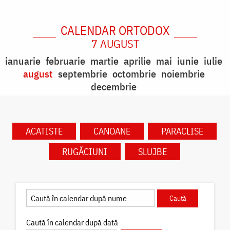
CALENDAR ORTODOX
7 AUGUST
ianuarie
februarie
martie
aprilie
mai
iunie
iulie
august
septembrie
octombrie
noiembrie
decembrie
ACATISTE
CANOANE
PARACLISE
RUGĂCIUNI
SLUJBE
Caută în calendar după dată