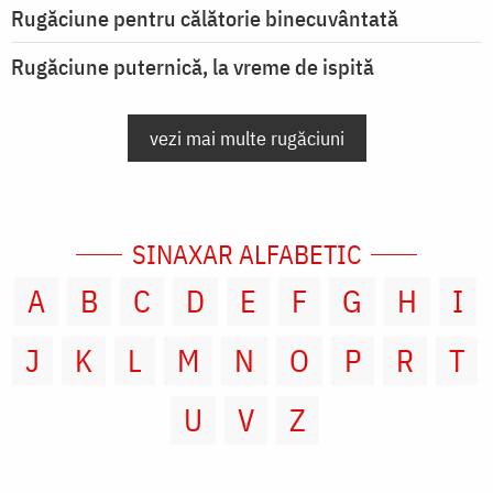
Rugăciune pentru călătorie binecuvântată
Rugăciune puternică, la vreme de ispită
vezi mai multe rugăciuni
SINAXAR ALFABETIC
A
B
C
D
E
F
G
H
I
J
K
L
M
N
O
P
R
T
U
V
Z