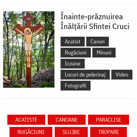
Înainte-prăznuirea
Înălțării Sfintei Cruci
Acatist
Canon
Rugăciuni
Minuni
Icoane
Locuri de pelerinaj
Video
Fotografii
ACATISTE
CANOANE
PARACLISE
RUGĂCIUNI
SLUJBE
TROPARE