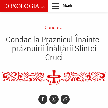
Skip
Meniu
to
main
Main
content
navigation
Condace
Condac la Praznicul Înainte-
prăznuirii Înălţării Sfintei
Cruci