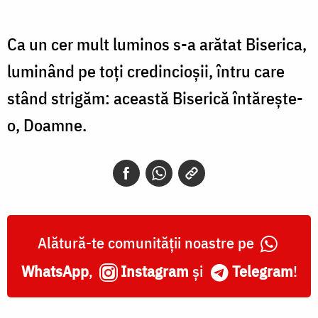
Ca un cer mult luminos s-a arătat Biserica,
luminând pe toţi credincioşii, întru care
stând strigăm: această Biserică întăreşte-
o, Doamne.
Alătură-te comunității noastre pe
WhatsApp
,
Instagram
și
Telegram
!