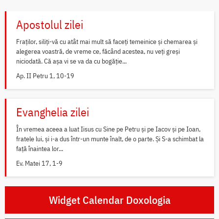
Apostolul zilei
Fraților, siliți-vă cu atât mai mult să faceți temeinice și chemarea și
alegerea voastră, de vreme ce, făcând acestea, nu veți greși
niciodată. Că așa vi se va da cu bogăție...
Ap. II Petru 1, 10-19
Evanghelia zilei
În vremea aceea a luat Iisus cu Sine pe Petru și pe Iacov și pe Ioan,
fratele lui, și i-a dus într-un munte înalt, de o parte. Și S-a schimbat la
față înaintea lor...
Ev. Matei 17, 1-9
Widget Calendar Doxologia