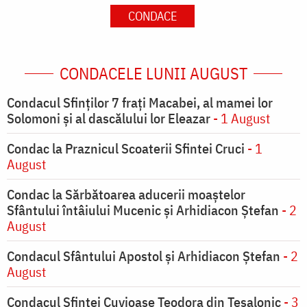
CONDACE
CONDACELE LUNII AUGUST
Condacul Sfinţilor 7 fraţi Macabei, al mamei lor
Solomoni şi al dascălului lor Eleazar
- 1 August
Condac la Praznicul Scoaterii Sfintei Cruci
- 1
August
Condac la Sărbătoarea aducerii moaştelor
Sfântului întâiului Mucenic şi Arhidiacon Ştefan
- 2
August
Condacul Sfântului Apostol și Arhidiacon Ștefan
- 2
August
Condacul Sfintei Cuvioase Teodora din Tesalonic
- 3