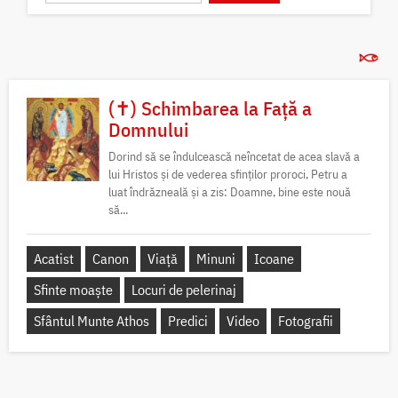
(✝) Schimbarea la Față a
Domnului
Dorind să se îndulcească neîncetat de acea slavă a
lui Hristos și de vederea sfinților proroci, Petru a
luat îndrăzneală și a zis: Doamne, bine este nouă
să...
Acatist
Canon
Viață
Minuni
Icoane
Sfinte moaște
Locuri de pelerinaj
Sfântul Munte Athos
Predici
Video
Fotografii