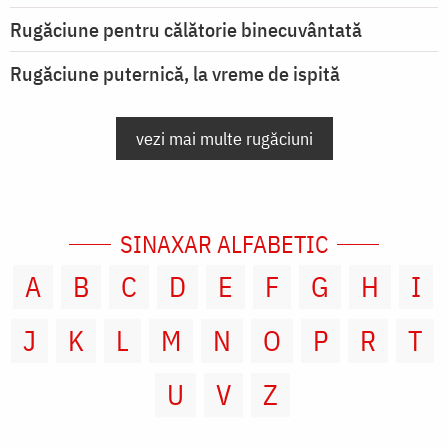
Rugăciune pentru călătorie binecuvântată
Rugăciune puternică, la vreme de ispită
vezi mai multe rugăciuni
SINAXAR ALFABETIC
A
B
C
D
E
F
G
H
I
J
K
L
M
N
O
P
R
T
U
V
Z