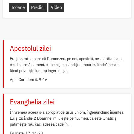
Icoane
Predici
Video
Apostolul zilei
Fraților, mi se pare că Dumnezeu, pe noi, apostolii, ne-a arătat ca pe
cei din urmă oameni, ca pe niște osândiți la moarte, fiindcă ne-am
făcut priveliște lumii și îngerilor și...
Ap. I Corinteni 4, 9-16
Evanghelia zilei
În vremea aceea s-a apropiat de Iisus un om, îngenunchind înaintea
Lui și zicându-I: Doamne, miluiește pe fiul meu, că este lunatic și
pătimește rău, căci adesea cade în...
Ev. Matei 17, 14-23