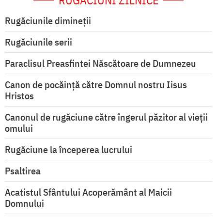
RUGĂCIUNI ZILNICE
Rugăciunile dimineții
Rugăciunile serii
Paraclisul Preasfintei Născătoare de Dumnezeu
Canon de pocăință către Domnul nostru Iisus
Hristos
Canonul de rugăciune către îngerul păzitor al vieții
omului
Rugăciune la începerea lucrului
Psaltirea
Acatistul Sfântului Acoperământ al Maicii
Domnului