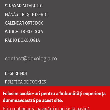
SINAXAR ALFABETIC
MĂNĂSTIRI ȘI BISERICI
CALENDAR ORTODOX
WIDGET DOXOLOGIA
RADIO DOXOLOGIA
DESPRE NOI
POLITICA DE COOKIES
DONEAZĂ ONLINE PENTRU CATEDRALA NAȚIONALĂ
Folosim cookie-uri pentru a îmbunătăți experiența
dumneavoastră pe acest site.
Prin continuarea navigării în această pagină
LIVE