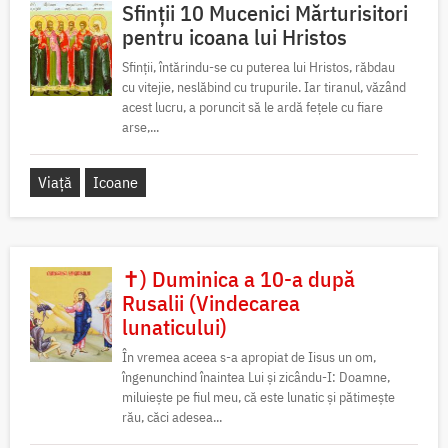
Sfinții 10 Mucenici Mărturisitori
pentru icoana lui Hristos
Sfinții, întărindu-se cu puterea lui Hristos, răbdau
cu vitejie, neslăbind cu trupurile. Iar tiranul, văzând
acest lucru, a poruncit să le ardă fețele cu fiare
arse,...
Viață
Icoane
✝) Duminica a 10-a după
Rusalii (Vindecarea
lunaticului)
În vremea aceea s-a apropiat de Iisus un om,
îngenunchind înaintea Lui și zicându-I: Doamne,
miluiește pe fiul meu, că este lunatic și pătimește
rău, căci adesea...