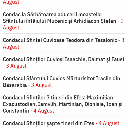
August
Condac la Sărbătoarea aducerii moaştelor
Sfântului întâiului Mucenic şi Arhidiacon Ştefan
- 2
August
Condacul Sfintei Cuvioase Teodora din Tesalonic
- 3
August
Condacul Sfinţilor Cuvioşi Isaachie, Dalmat şi Faust
- 3 August
Condacul Sfântului Cuvios Mărturisitor Iraclie din
Basarabia
- 3 August
Condacul Sfinţilor 7 tineri din Efes: Maximilian,
Exacustodian, Iamvlih, Martinian, Dionisie, Ioan şi
Constantin
- 4 August
Condacul Sfinţilor şapte tineri din Efes
- 4 August