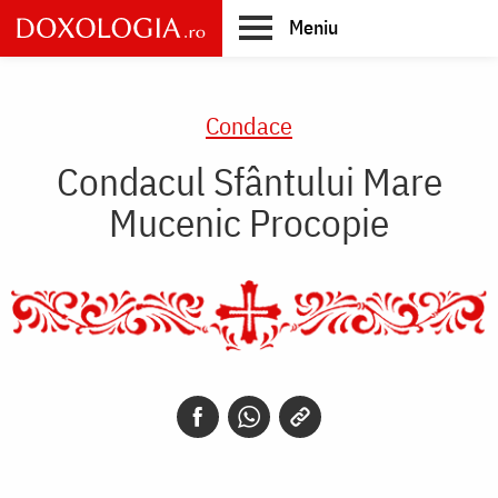
Skip
Meniu
to
main
Main
content
navigation
Condace
Condacul Sfântului Mare
Mucenic Procopie