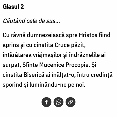
Glasul 2
Căutând cele de sus...
Cu râvnă dumnezeiască spre Hristos fiind
aprins şi cu cinstita Cruce păzit,
întărâtarea vrăjmaşilor şi îndrăznelile ai
surpat, Sfinte Mucenice Procopie. Şi
cinstita Biserică ai înălţat-o, întru credinţă
sporind şi luminându-ne pe noi.