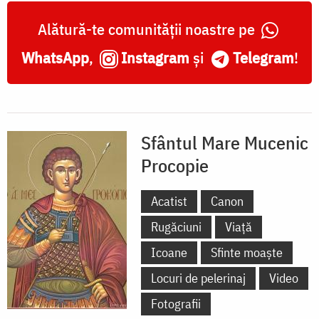
Alătură-te comunității noastre pe
WhatsApp
,
Instagram
și
Telegram
!
Sfântul Mare Mucenic
Procopie
Acatist
Canon
Rugăciuni
Viață
Icoane
Sfinte moaște
Locuri de pelerinaj
Video
Fotografii