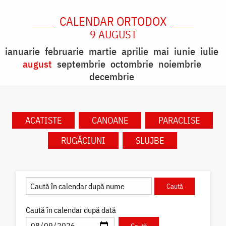
CALENDAR ORTODOX
9 AUGUST
ianuarie
februarie
martie
aprilie
mai
iunie
iulie
august
septembrie
octombrie
noiembrie
decembrie
ACATISTE
CANOANE
PARACLISE
RUGĂCIUNI
SLUJBE
Caută în calendar după dată