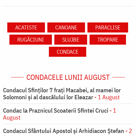
ACATISTE
CANOANE
PARACLISE
RUGĂCIUNI
SLUJBE
TROPARE
CONDACE
CONDACELE LUNII AUGUST
Condacul Sfinţilor 7 fraţi Macabei, al mamei lor
Solomoni şi al dascălului lor Eleazar
- 1 August
Condac la Praznicul Scoaterii Sfintei Cruci
- 1
August
Condacul Sfântului Apostol și Arhidiacon Ștefan
- 2