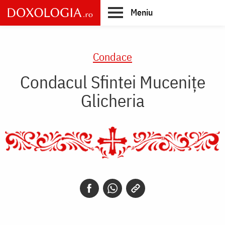
Skip
Meniu
to
main
Main
content
navigation
Condace
Condacul Sfintei Muceniţe
Glicheria