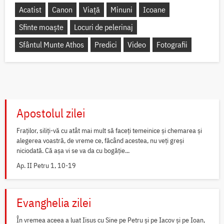
Acatist
Canon
Viață
Minuni
Icoane
Sfinte moaște
Locuri de pelerinaj
Sfântul Munte Athos
Predici
Video
Fotografii
Apostolul zilei
Fraților, siliți-vă cu atât mai mult să faceți temeinice și chemarea și
alegerea voastră, de vreme ce, făcând acestea, nu veți greși
niciodată. Că așa vi se va da cu bogăție...
Ap. II Petru 1, 10-19
Evanghelia zilei
În vremea aceea a luat Iisus cu Sine pe Petru și pe Iacov și pe Ioan,