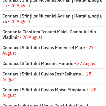
sa
- 26 August
Condacul Sfinţilor Mucenici Adrian şi Natalia, soţia
sa
- 26 August
Condac la Cinstirea Icoanei Maicii Domnului din
Vladimir
- 26 August
Condacul Sfântului Cuvios Pimen cel Mare
- 27
August
Condacul Sfântului Mucenic Fanurie
- 27 August
Condacul Sfântului Cuvios Iosif Isihastul
- 28
August
Condacul Sfântului Cuvios Moise Etiopianul
- 28
August
Condac la Praznicul tăierii Cinstitului Cap al