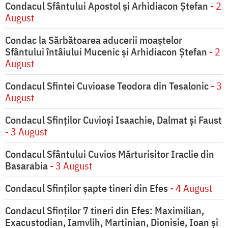
Condacul Sfântului Apostol și Arhidiacon Ștefan
- 2
August
Condac la Sărbătoarea aducerii moaştelor
Sfântului întâiului Mucenic şi Arhidiacon Ştefan
- 2
August
Condacul Sfintei Cuvioase Teodora din Tesalonic
- 3
August
Condacul Sfinţilor Cuvioşi Isaachie, Dalmat şi Faust
- 3 August
Condacul Sfântului Cuvios Mărturisitor Iraclie din
Basarabia
- 3 August
Condacul Sfinţilor şapte tineri din Efes
- 4 August
Condacul Sfinţilor 7 tineri din Efes: Maximilian,
Exacustodian, Iamvlih, Martinian, Dionisie, Ioan şi