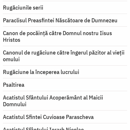
Rugăciunile serii
Paraclisul Preasfintei Născătoare de Dumnezeu
Canon de pocăință către Domnul nostru Iisus
Hristos
Canonul de rugăciune către îngerul păzitor al vieții
omului
Rugăciune la începerea lucrului
Psaltirea
Acatistul Sfântului Acoperământ al Maicii
Domnului
Acatistul Sfintei Cuvioase Parascheva
Acatistul Sfântului Ierarh Nicolae