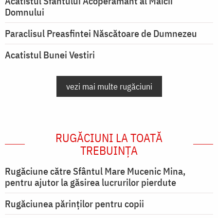
Acatistul Sfântului Acoperământ al Maicii
Domnului
Paraclisul Preasfintei Născătoare de Dumnezeu
Acatistul Bunei Vestiri
vezi mai multe rugăciuni
RUGĂCIUNI LA TOATĂ
TREBUINȚA
Rugăciune către Sfântul Mare Mucenic Mina,
pentru ajutor la găsirea lucrurilor pierdute
Rugăciunea părinților pentru copii