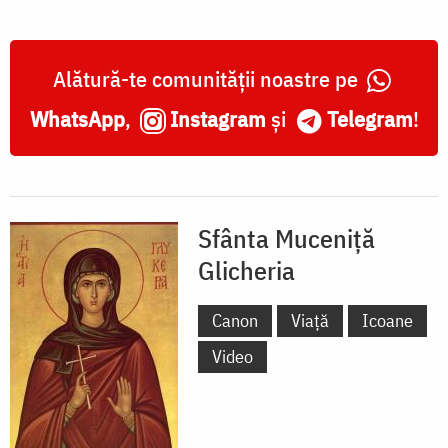
Alătură-te comunității noastre pe
WhatsApp
,
Instagram
și
Telegram
!
Sfânta Muceniță
Glicheria
Canon
Viață
Icoane
Video