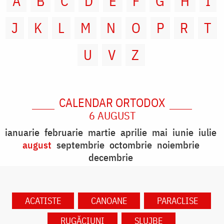
A
B
C
D
E
F
G
H
I
J
K
L
M
N
O
P
R
T
U
V
Z
CALENDAR ORTODOX
6 AUGUST
ianuarie
februarie
martie
aprilie
mai
iunie
iulie
august
septembrie
octombrie
noiembrie
decembrie
ACATISTE
CANOANE
PARACLISE
RUGĂCIUNI
SLUJBE