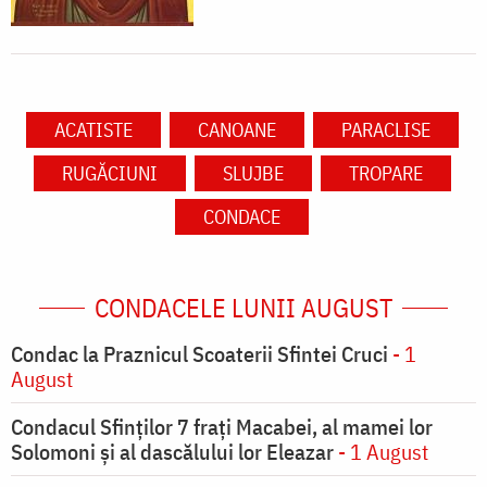
ACATISTE
CANOANE
PARACLISE
RUGĂCIUNI
SLUJBE
TROPARE
CONDACE
CONDACELE LUNII AUGUST
Condac la Praznicul Scoaterii Sfintei Cruci
- 1
August
Condacul Sfinţilor 7 fraţi Macabei, al mamei lor
Solomoni şi al dascălului lor Eleazar
- 1 August