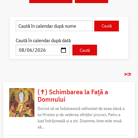
Caută în calendar după dată
(✝) Schimbarea la Față a
Domnului
Dorind să se îndulcească neîncetat de acea slavă a
lui Hristos și de vederea sfinților proroci, Petru a
luat îndrăzneală și a zis: Doamne, bine este nouă
să...