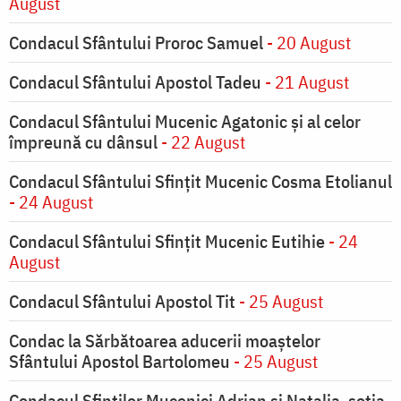
August
Condacul Sfântului Proroc Samuel
- 20 August
Condacul Sfântului Apostol Tadeu
- 21 August
Condacul Sfântului Mucenic Agatonic şi al celor
împreună cu dânsul
- 22 August
Condacul Sfântului Sfinţit Mucenic Cosma Etolianul
- 24 August
Condacul Sfântului Sfinţit Mucenic Eutihie
- 24
August
Condacul Sfântului Apostol Tit
- 25 August
Condac la Sărbătoarea aducerii moaştelor
Sfântului Apostol Bartolomeu
- 25 August
Condacul Sfinţilor Mucenici Adrian şi Natalia, soţia