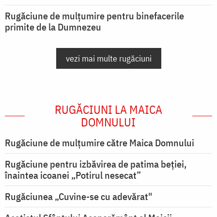
Rugăciune de mulțumire pentru binefacerile
primite de la Dumnezeu
vezi mai multe rugăciuni
RUGĂCIUNI LA MAICA
DOMNULUI
Rugăciune de mulţumire către Maica Domnului
Rugăciune pentru izbăvirea de patima beției,
înaintea icoanei „Potirul nesecat”
Rugăciunea „Cuvine-se cu adevărat"