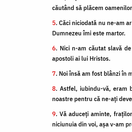
căutând să plăcem oamenilor,
5
. Căci niciodată nu ne-am ar
Dumnezeu îmi este martor.
6
. Nici n-am căutat slavă de 
apostoli ai lui Hristos.
7
. Noi însă am fost blânzi în m
8
. Astfel, iubindu-vă, eram
noastre pentru că ne-aţi deven
9
. Vă aduceţi aminte, fraţilo
niciunuia din voi, aşa v-am 