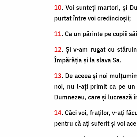
10
. Voi sunteţi martori, şi
purtat între voi credincioşii;
11
. Ca un părinte pe copiii s
12
. Şi v-am rugat cu stărui
Împărăţia şi la slava Sa.
13
. De aceea şi noi mulţumi
noi, nu l-aţi primit ca pe un
Dumnezeu, care şi lucrează înt
14
. Căci voi, fraţilor, v-aţi 
pentru că aţi suferit şi voi ac