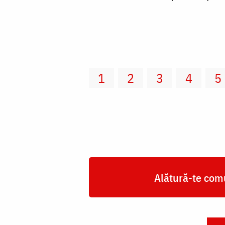
1
2
3
4
5
Alătură-te comu