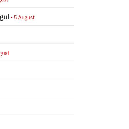
gul
- 5 August
gust