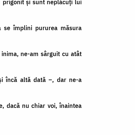
 prigonit şi sunt neplăcuţi lui
a se împlini pururea măsura
cu inima, ne-am sârguit cu atât
i încă altă dată –, dar ne-a
, dacă nu chiar voi, înaintea