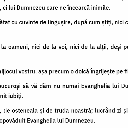
 ci lui Dumnezeu care ne încearcă inimile.
ătat cu cuvinte de linguşire, după cum ştiţi, nici
la oameni, nici de la voi, nici de la alţii, deşi
ijlocul vostru, aşa precum o doică îngrijeşte pe fii
 bucuroşi să vă dăm nu numai Evanghelia lui Dum
it iubiţi.
r, de osteneala şi de truda noastră; lucrând zi 
propovăduit Evanghelia lui Dumnezeu.