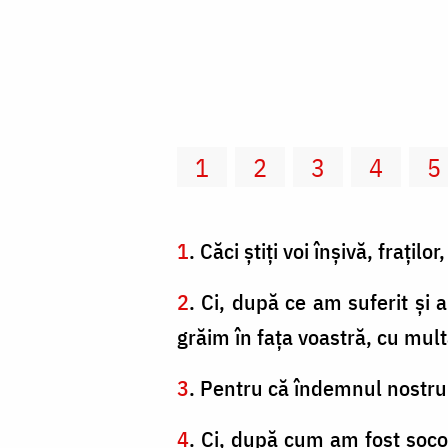
1
2
3
4
5
1
. Căci ştiţi voi înşivă, fraţil
2
. Ci, după ce am suferit şi 
grăim în faţa voastră, cu mul
3
. Pentru că îndemnul nostru 
4
. Ci, după cum am fost soco