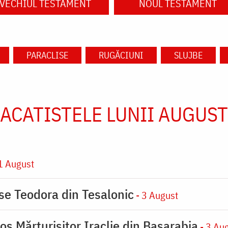
VECHIUL TESTAMENT
NOUL TESTAMENT
PARACLISE
RUGĂCIUNI
SLUJBE
ACATISTELE LUNII AUGUST
1 August
ase Teodora din Tesalonic
- 3 August
os Mărturisitor Iraclie din Basarabia
- 3 Au