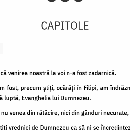
CAPITOLE
or, că venirea noastră la voi n-a fost zadarnică.
am fost, precum ştiţi, ocărâţi în Filipi, am îndră
tă luptă, Evanghelia lui Dumnezeu.
nu venea din rătăcire, nici din gânduri necurate, 
tiţi vrednici de Dumnezeu ca să ni se încredinţe