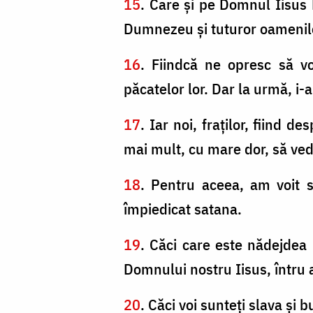
15
. Care şi pe Domnul Iisus L
Dumnezeu şi tuturor oamenilo
16
. Fiindcă ne opresc să v
păcatelor lor. Dar la urmă, i
17
. Iar noi, fraţilor, fiind 
mai mult, cu mare dor, să ve
18
. Pentru aceea, am voit s
împiedicat satana.
19
. Căci care este nădejdea 
Domnului nostru Iisus, întru 
20
. Căci voi sunteţi slava şi 