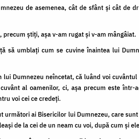
 Dumnezeu de asemenea, cât de sfânt şi cât de d
ăi, precum ştiţi, aşa v-am rugat şi v-am mângâiat.
nţă să umblaţi cum se cuvine înaintea lui Dum
m lui Dumnezeu neîncetat, că luând voi cuvântul
 cuvânt al oamenilor, ci, aşa precum este într-
ru voi cei ce credeţi.
făcut următori ai Bisericilor lui Dumnezeu, care sunt
eleaşi de la cei de un neam cu voi, după cum şi ele