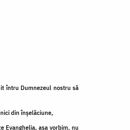
znit întru Dumnezeul nostru să
nici din înşelăciune,
ze Evanghelia, aşa vorbim, nu