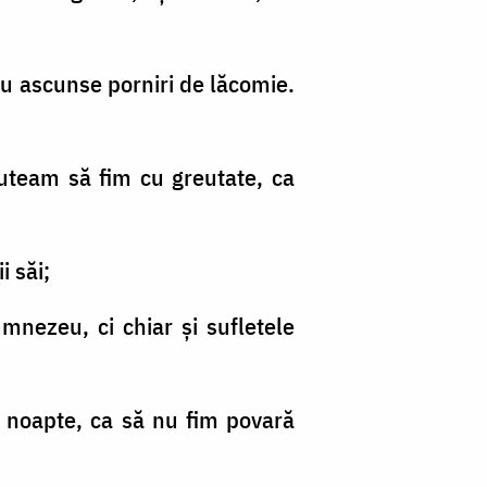
 cu ascunse porniri de lăcomie.
 puteam să fim cu greutate, ca
i săi;
nezeu, ci chiar şi sufletele
şi noapte, ca să nu fim povară