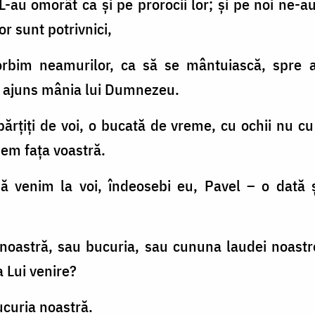
-au omorât ca şi pe prorocii lor; şi pe noi ne-au
r sunt potrivnici,
orbim neamurilor, ca să se mântuiască, spre 
-a ajuns mânia lui Dumnezeu.
despărţiţi de voi, o bucată de vreme, cu ochii nu 
dem faţa voastră.
ă venim la voi, îndeosebi eu, Pavel – o dată ş
noastră, sau bucuria, sau cununa laudei noastre
a Lui venire?
bucuria noastră.