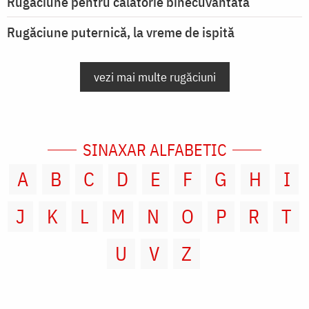
Rugăciune pentru călătorie binecuvântată
Rugăciune puternică, la vreme de ispită
vezi mai multe rugăciuni
SINAXAR ALFABETIC
A
B
C
D
E
F
G
H
I
J
K
L
M
N
O
P
R
T
U
V
Z