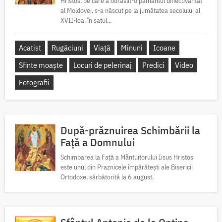
Hristos, pe care a odrăslit-o pământul binecuvântat
al Moldovei, s-a născut pe la jumătatea secolului al
XVII-lea, în satul...
Acatist
Rugăciuni
Viață
Minuni
Icoane
Sfinte moaște
Locuri de pelerinaj
Predici
Video
Fotografii
După-prăznuirea Schimbării la
Față a Domnului
Schimbarea la Față a Mântuitorului Iisus Hristos
este unul din Praznicele împărătești ale Bisericii
Ortodoxe, sărbătorită la 6 august.