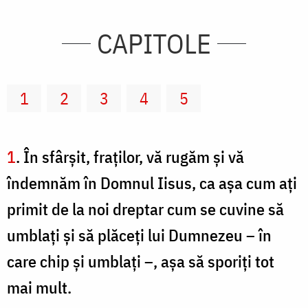
CAPITOLE
1
2
3
4
5
1
. În sfârşit, fraţilor, vă rugăm şi vă
îndemnăm în Domnul Iisus, ca aşa cum aţi
primit de la noi dreptar cum se cuvine să
umblaţi şi să plăceţi lui Dumnezeu – în
care chip şi umblaţi –, aşa să sporiţi tot
mai mult.