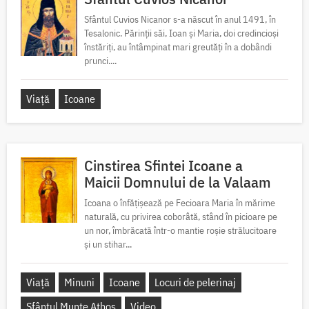
Sfântul Cuvios Nicanor s-a născut în anul 1491, în
Tesalonic. Părinții săi, Ioan și Maria, doi credincioși
înstăriți, au întâmpinat mari greutăți în a dobândi
prunci....
Viață
Icoane
Cinstirea Sfintei Icoane a
Maicii Domnului de la Valaam
Icoana o înfățișează pe Fecioara Maria în mărime
naturală, cu privirea coborâtă, stând în picioare pe
un nor, îmbrăcată într-o mantie roșie strălucitoare
și un stihar...
Viață
Minuni
Icoane
Locuri de pelerinaj
Sfântul Munte Athos
Video