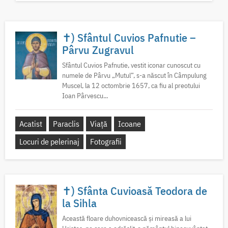
✝) Sfântul Cuvios Pafnutie –
Pârvu Zugravul
Sfântul Cuvios Pafnutie, vestit iconar cunoscut cu
numele de Pârvu „Mutul”, s-a născut în Câmpulung
Muscel, la 12 octombrie 1657, ca fiu al preotului
Ioan Pârvescu...
Acatist
Paraclis
Viață
Icoane
Locuri de pelerinaj
Fotografii
✝) Sfânta Cuvioasă Teodora de
la Sihla
Această floare duhovnicească și mireasă a lui