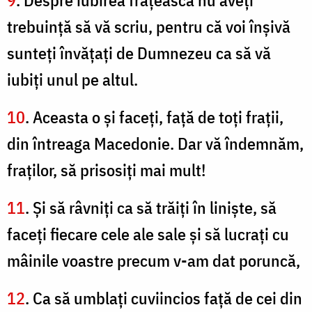
9
. Despre iubirea frăţească nu aveţi
trebuinţă să vă scriu, pentru că voi înşivă
sunteţi învăţaţi de Dumnezeu ca să vă
iubiţi unul pe altul.
10
. Aceasta o şi faceţi, faţă de toţi fraţii,
din întreaga Macedonie. Dar vă îndemnăm,
fraţilor, să prisosiţi mai mult!
11
. Şi să râvniţi ca să trăiţi în linişte, să
faceţi fiecare cele ale sale şi să lucraţi cu
mâinile voastre precum v-am dat poruncă,
12
. Ca să umblaţi cuviincios faţă de cei din