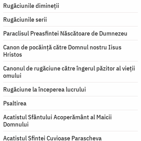
Rugăciunile dimineții
Rugăciunile serii
Paraclisul Preasfintei Născătoare de Dumnezeu
Canon de pocăință către Domnul nostru Iisus
Hristos
Canonul de rugăciune către îngerul păzitor al vieții
omului
Rugăciune la începerea lucrului
Psaltirea
Acatistul Sfântului Acoperământ al Maicii
Domnului
Acatistul Sfintei Cuvioase Parascheva