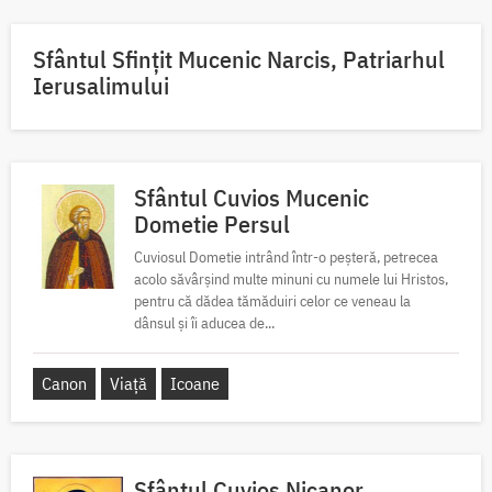
Sfântul Sfinţit Mucenic Narcis, Patriarhul
Ierusalimului
Sfântul Cuvios Mucenic
Dometie Persul
Cuviosul Dometie intrând într-o peșteră, petrecea
acolo săvârșind multe minuni cu numele lui Hristos,
pentru că dădea tămăduiri celor ce veneau la
dânsul și îi aducea de...
Canon
Viață
Icoane
Sfântul Cuvios Nicanor