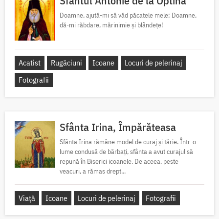
Sfântul Antonie de la Optina
Doamne, ajută-mi să văd păcatele mele; Doamne,
dă-mi răbdare, mărinimie şi blândeţe!
Acatist
Rugăciuni
Icoane
Locuri de pelerinaj
Fotografii
Sfânta Irina, Împărăteasa
Sfânta Irina rămâne model de curaj și tărie. Într-o
lume condusă de bărbați, sfânta a avut curajul să
repună în Biserici icoanele. De aceea, peste
veacuri, a rămas drept...
Viață
Icoane
Locuri de pelerinaj
Fotografii