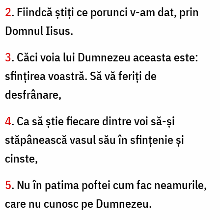
2
. Fiindcă ştiţi ce porunci v-am dat, prin
Domnul Iisus.
3
. Căci voia lui Dumnezeu aceasta este:
sfinţirea voastră. Să vă feriţi de
desfrânare,
4
. Ca să ştie fiecare dintre voi să-şi
stăpânească vasul său în sfinţenie şi
cinste,
5
. Nu în patima poftei cum fac neamurile,
care nu cunosc pe Dumnezeu.