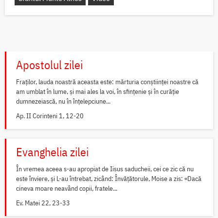
Apostolul zilei
Fraților, lauda noastră aceasta este: mărturia conștiinței noastre că
am umblat în lume, și mai ales la voi, în sfințenie și în curăție
dumnezeiască, nu în înțelepciune...
Ap. II Corinteni 1, 12-20
Evanghelia zilei
În vremea aceea s-au apropiat de Iisus saducheii, cei ce zic că nu
este înviere, și L-au întrebat, zicând: Învățătorule, Moise a zis: «Dacă
cineva moare neavând copii, fratele...
Ev. Matei 22, 23-33