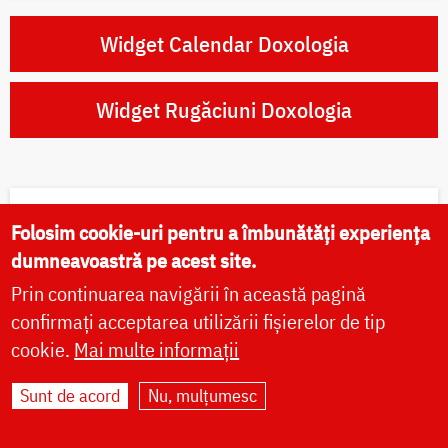
Widget Calendar Doxologia
Widget Rugăciuni Doxologia
Rugăciuni zilnice
Folosim cookie-uri pentru a îmbunătăți experiența
dumneavoastră pe acest site.
Prin continuarea navigării în această pagină
Rugăciunile dimineții
confirmați acceptarea utilizării fișierelor de tip
Rugăciunile serii
cookie.
Mai multe informații
Paraclisul Preasfintei Născătoare de Dumnezeu
Sunt de acord
Nu, mulțumesc
Canon de pocăință către Domnul nostru Iisus