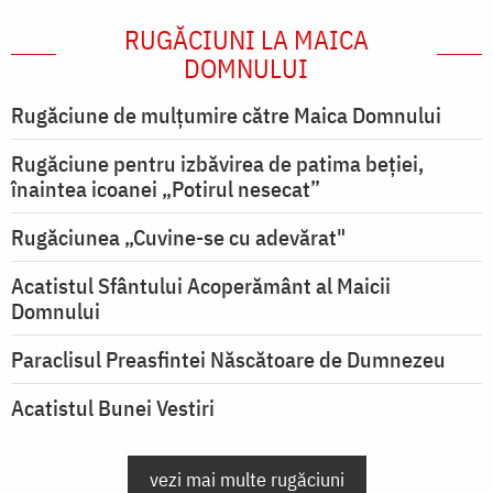
RUGĂCIUNI LA MAICA
DOMNULUI
Rugăciune de mulţumire către Maica Domnului
Rugăciune pentru izbăvirea de patima beției,
înaintea icoanei „Potirul nesecat”
Rugăciunea „Cuvine-se cu adevărat"
Acatistul Sfântului Acoperământ al Maicii
Domnului
Paraclisul Preasfintei Născătoare de Dumnezeu
Acatistul Bunei Vestiri
vezi mai multe rugăciuni