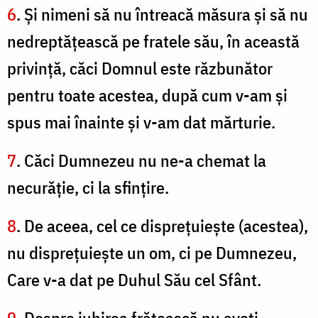
6
. Şi nimeni să nu întreacă măsura şi să nu
nedreptăţească pe fratele său, în această
privinţă, căci Domnul este răzbunător
pentru toate acestea, după cum v-am şi
spus mai înainte şi v-am dat mărturie.
7
. Căci Dumnezeu nu ne-a chemat la
necurăţie, ci la sfinţire.
8
. De aceea, cel ce dispreţuieşte (acestea),
nu dispreţuieşte un om, ci pe Dumnezeu,
Care v-a dat pe Duhul Său cel Sfânt.