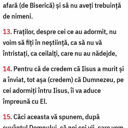
afară (de Biserică) şi să nu aveţi trebuinţă
de nimeni.
13
. Fraţilor, despre cei ce au adormit, nu
voim să fiţi în neştiinţă, ca să nu vă
întristaţi, ca ceilalţi, care nu au nădejde,
14
. Pentru că de credem că Iisus a murit şi
a înviat, tot aşa (credem) că Dumnezeu, pe
cei adormiţi întru Iisus, îi va aduce
împreună cu El.
15
. Căci aceasta vă spunem, după
cuvântul Domnului, că noi cei vii, care vom