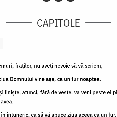
CAPITOLE
emuri, fraţilor, nu aveţi nevoie să vă scriem,
că ziua Domnului vine aşa, ca un fur noaptea.
i linişte, atunci, fără de veste, va veni peste ei p
 avea.
ţi în întuneric, ca să vă apuce ziua aceea ca un fur.