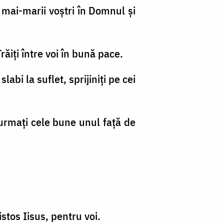
t mai-marii voştri în Domnul şi
Trăiţi între voi în bună pace.
labi la suflet, sprijiniţi pe cei
 urmaţi cele bune unul faţă de
stos Iisus, pentru voi.