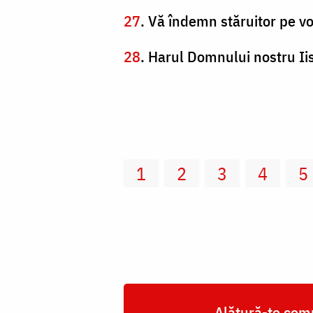
27
. Vă îndemn stăruitor pe voi
28
. Harul Domnului nostru Iis
1
2
3
4
5
Alătură-te comu