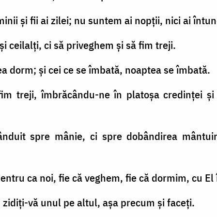
uminii şi fii ai zilei; nu suntem ai nopţii, nici ai întu
 ceilalţi, ci să priveghem şi să fim treji.
ea dorm; şi cei ce se îmbată, noaptea se îmbată.
ă fim treji, îmbrăcându-ne în platoşa credinţei ş
duit spre mânie, ci spre dobândirea mântuiri
pentru ca noi, fie că veghem, fie că dormim, cu E
zidiţi-vă unul pe altul, aşa precum şi faceţi.