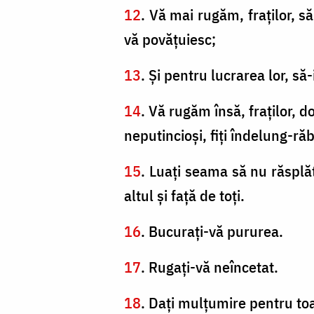
12
. Vă mai rugăm, fraţilor, să
vă povăţuiesc;
13
. Şi pentru lucrarea lor, să-
14
. Vă rugăm însă, fraţilor, do
neputincioşi, fiţi îndelung-răb
15
. Luaţi seama să nu răsplă
altul şi faţă de toţi.
16
. Bucuraţi-vă pururea.
17
. Rugaţi-vă neîncetat.
18
. Daţi mulţumire pentru toa