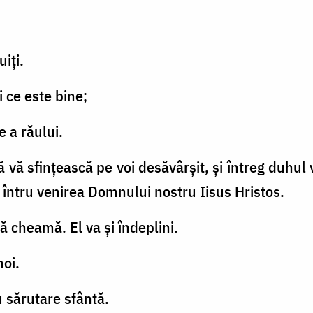
uiţi.
ţi ce este bine;
e a răului.
vă sfinţească pe voi desăvârşit, şi întreg duhul vo
 întru venirea Domnului nostru Iisus Hristos.
ă cheamă. El va şi îndeplini.
noi.
cu sărutare sfântă.