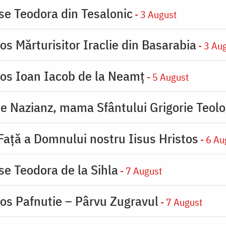
ase Teodora din Tesalonic
- 3 August
os Mărturisitor Iraclie din Basarabia
- 3 Au
ios Ioan Iacob de la Neamț
- 5 August
de Nazianz, mama Sfântului Grigorie Teolo
 Faţă a Domnului nostru Iisus Hristos
- 6 Au
se Teodora de la Sihla
- 7 August
ios Pafnutie – Pârvu Zugravul
- 7 August