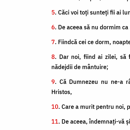
5
. Căci voi toţi sunteţi fii ai l
6
. De aceea să nu dormim ca şi
7
. Fiindcă cei ce dorm, noapt
8
. Dar noi, fiind ai zilei, s
nădejdii de mântuire;
9
. Că Dumnezeu nu ne-a rân
Hristos,
10
. Care a murit pentru noi, 
11
. De aceea, îndemnaţi-vă şi 