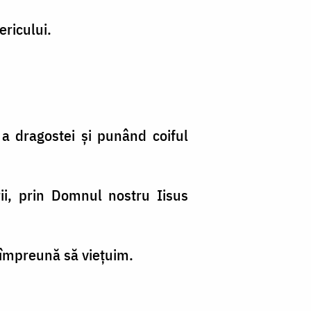
nericului.
i a dragostei şi punând coiful
i, prin Domnul nostru Iisus
l împreună să vieţuim.