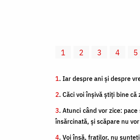
1
2
3
4
5
1
. Iar despre ani şi despre vr
2
. Căci voi înşivă ştiţi bine 
3
. Atunci când vor zice: pace ş
însărcinată, şi scăpare nu vor
4
. Voi însă, fraţilor, nu sunte