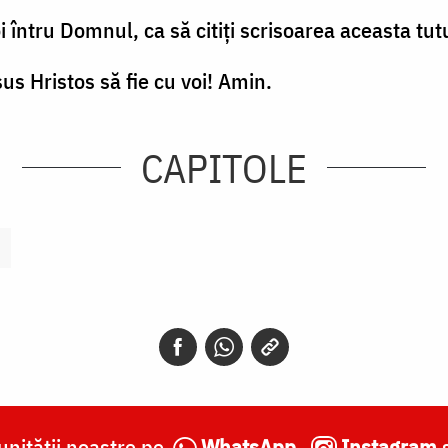
 întru Domnul, ca să citiţi scrisoarea aceasta tutur
us Hristos să fie cu voi! Amin.
CAPITOLE
nității noastre pe
WhatsApp
,
Instagram