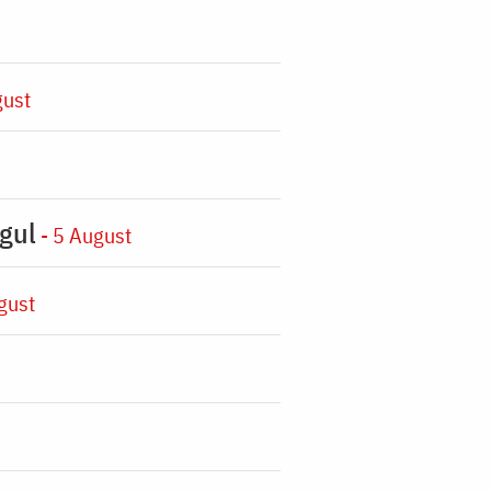
gust
gul
- 5 August
gust