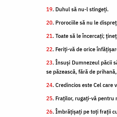
19
. Duhul să nu-l stingeţi.
20
. Prorociile să nu le dispreţ
21
. Toate să le încercaţi; ţine
22
. Feriţi-vă de orice înfăţişar
23
. Însuşi Dumnezeul păcii să 
se păzească, fără de prihană,
24
. Credincios este Cel care v
25
. Fraţilor, rugaţi-vă pentru 
26
. Îmbrăţişaţi pe toţi fraţii 