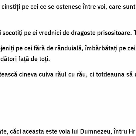
 cinstiţi pe cei ce se ostenesc între voi, care sun
i socotiţi pe ei vrednici de dragoste prisositoare. 
jeniţi pe cei fără de rânduială, îmbărbătaţi pe cei s
dători faţă de toţi.
tească cineva cuiva răul cu rău, ci totdeauna să
te, căci aceasta este voia lui Dumnezeu, întru Hri