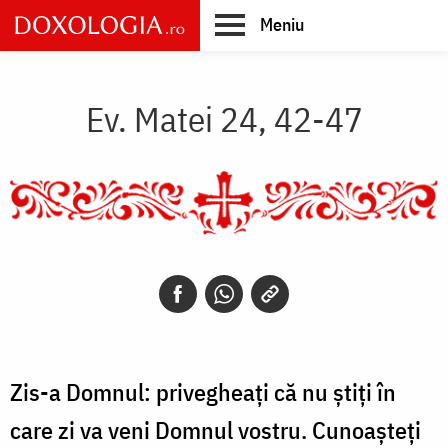
Skip
Meniu
to
main
Main
content
navigation
Ev. Matei 24, 42-47
Zis-a Domnul: privegheaţi că nu ştiţi în
care zi va veni Domnul vostru. Cunoaşteţi