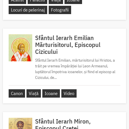
Locuri de pelerinaj
Fotografii
Sfântul Ierarh Emilian
Mărturisitorul, Episcopul
Cizicului
Sfântul Ierarh Emilian, mărturisitorul lui Hristos, a
trăit pe vremea împărăției lui Leon Armeanul,
luptătorul împotriva icoanelor, și fiind el episcop al
Cizicului, de...
Canon
Viață
Icoane
Video
Sfântul Ierarh Miron,
Episcopul Cretei