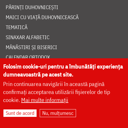
PĂRINȚI DUHOVNICEȘTI
MAICI CU VIAȚĂ DUHOVNICEASCĂ
TEMATICĂ
SINAXAR ALFABETIC
MĂNĂSTIRI ȘI BISERICI
CALENDAR ORTODOX
Folosim cookie-uri pentru a îmbunătăți experiența
WIDGET DOXOLOGIA
dumneavoastră pe acest site.
RADIO DOXOLOGIA
Prin continuarea navigării în această pagină
confirmați acceptarea utilizării fișierelor de tip
cookie.
Mai multe informații
Sunt de acord
Nu, mulțumesc
DESPRE NOI
POLITICA DE COOKIES