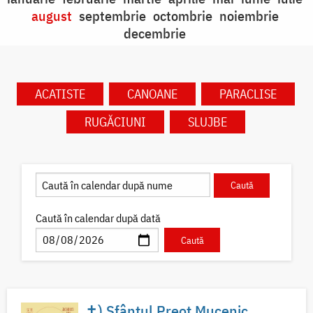
august
septembrie
octombrie
noiembrie
decembrie
ACATISTE
CANOANE
PARACLISE
RUGĂCIUNI
SLUJBE
Caută în calendar după dată
✝) Sfântul Preot Mucenic