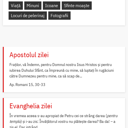
Viață
Minuni
Icoane
Sfinte moaște
Locuri de pelerinaj
Fotografii
Apostolul zilei
Fraților, vă îndemn, pentru Domnul nostru Iisus Hristos și pentru
iubirea Duhului Sfânt, ca împreună cu mine, să luptați în rugăciuni
către Dumnezeu pentru mine, ca să scap de...
Ap. Romani 15, 30-33
Evanghelia zilei
În vremea aceea s-au apropiat de Petru cei ce strâng darea (
pentru
templu
) și i-au zis: Învățătorul vostru nu plătește darea? Ba da! – a
zis el. Dar intrând...