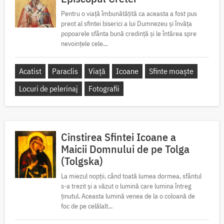
Pentru o viață îmbunătățită ca aceasta a fost pus
preot al sfintei biserici a lui Dumnezeu și învăța
popoarele sfânta bună credință și le întărea spre
nevoințele cele...
Acatist
Paraclis
Viață
Icoane
Sfinte moaște
Locuri de pelerinaj
Fotografii
Cinstirea Sfintei Icoane a
Maicii Domnului de pe Tolga
(Tolgska)
La miezul nopții, când toată lumea dormea, sfântul
s-a trezit și a văzut o lumină care lumina întreg
ținutul. Aceasta lumină venea de la o coloană de
foc de pe celălalt...