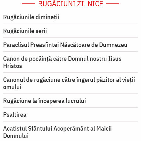
RUGĂCIUNI ZILNICE
Rugăciunile dimineții
Rugăciunile serii
Paraclisul Preasfintei Născătoare de Dumnezeu
Canon de pocăință către Domnul nostru Iisus
Hristos
Canonul de rugăciune către îngerul păzitor al vieții
omului
Rugăciune la începerea lucrului
Psaltirea
Acatistul Sfântului Acoperământ al Maicii
Domnului