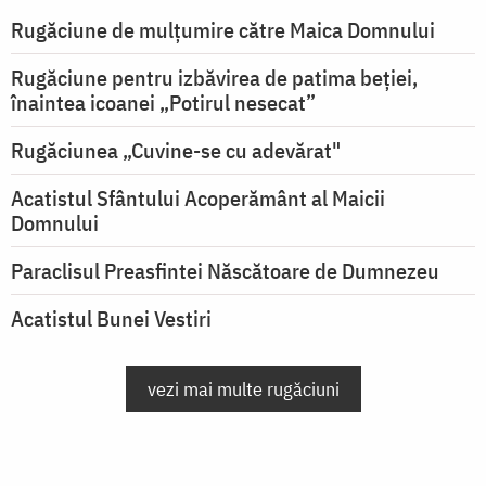
Rugăciune de mulţumire către Maica Domnului
Rugăciune pentru izbăvirea de patima beției,
înaintea icoanei „Potirul nesecat”
Rugăciunea „Cuvine-se cu adevărat"
Acatistul Sfântului Acoperământ al Maicii
Domnului
Paraclisul Preasfintei Născătoare de Dumnezeu
Acatistul Bunei Vestiri
vezi mai multe rugăciuni