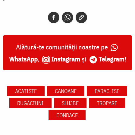
Alătură-te comunității noastre pe
WhatsApp
,
Instagram
și
Telegram
!
ACATISTE
CANOANE
PARACLISE
RUGĂCIUNI
SLUJBE
TROPARE
CONDACE