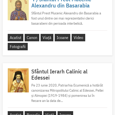
Alexandru din Basarabia
Sfântul Preot Mucenic Alexandru din Basarabia a
fost unul dintre cei mai reprezentativi clerici
basarabeni din perioada interbelică.
Acatist
Canon
Viață
Icoane
Video
Fotografii
Sfântul Ierarh Calinic al
Edessei
Pe 23 iunie 2020, Patriarhia Ecumenică a hotărât
canonizarea Mitropolitului Calinic al Edessei, Pellei
și Almopiei (1919-1984) și pomenirea lui în
fiecare an la data de...
Acatist
Paraclis
Viață
Icoane