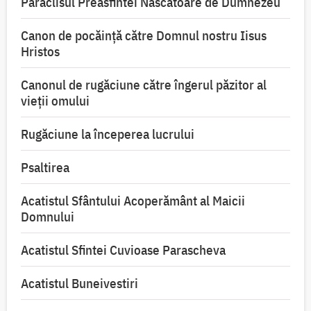
Paraclisul Preasfintei Născătoare de Dumnezeu
Canon de pocăință către Domnul nostru Iisus
Hristos
Canonul de rugăciune către îngerul păzitor al
vieții omului
Rugăciune la începerea lucrului
Psaltirea
Acatistul Sfântului Acoperământ al Maicii
Domnului
Acatistul Sfintei Cuvioase Parascheva
Acatistul Buneivestiri