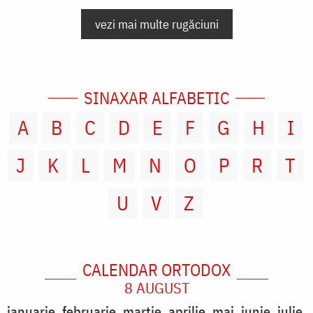
vezi mai multe rugăciuni
SINAXAR ALFABETIC
A
B
C
D
E
F
G
H
I
J
K
L
M
N
O
P
R
T
U
V
Z
CALENDAR ORTODOX
8 AUGUST
ianuarie
februarie
martie
aprilie
mai
iunie
iulie