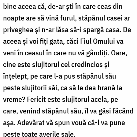
bine aceea că, de-ar şti în care ceas din
noapte are să vină furul, stăpânul casei ar
priveghea şi n-ar lăsa să-i spargă casa. De
aceea şi voi fiţi gata, căci Fiul Omului va
veni în ceasul în care nu vă gândiţi. Oare,
cine este slujitorul cel credincios şi
înţelept, pe care l-a pus stăpânul său
peste slujitorii săi, ca să le dea hrană la
vreme? Fericit este slujitorul acela, pe
care, venind stăpânul său, îl va găsi făcând
aşa. Adevărat vă spun vouă că-l va pune
peste toate averile sale.