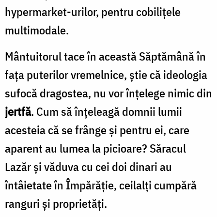
hypermarket-urilor, pentru cobiliţele
multimodale.
Mântuitorul tace în această Săptămână în
faţa puterilor vremelnice, ştie că ideologia
sufocă dragostea, nu vor înţelege nimic din
jertfă
. Cum să înţeleagă domnii lumii
acesteia că se frânge şi pentru ei, care
aparent au lumea la picioare? Săracul
Lazăr şi văduva cu cei doi dinari au
întâietate în Împărăţie, ceilalţi cumpără
ranguri şi proprietăţi.