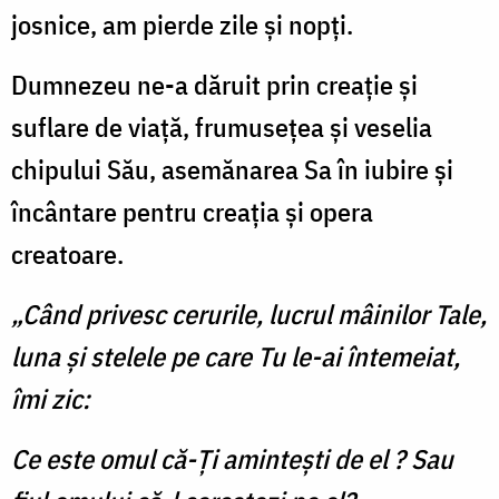
josnice, am pierde zile şi nopţi.
Dumnezeu ne-a dăruit prin creaţie şi
suflare de viaţă, frumuseţea şi veselia
chipului Său, asemănarea Sa în iubire şi
încântare pentru creaţia şi opera
creatoare.
„Când privesc cerurile, lucrul mâinilor Tale,
luna şi stelele pe care Tu le-ai întemeiat,
îmi zic:
Ce este omul că-Ţi aminteşti de el ? Sau