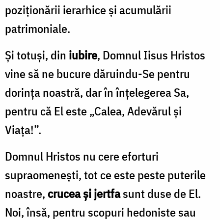
poziţionării ierarhice şi acumulării
patrimoniale.
Şi totuşi, din
iubire
, Domnul Iisus Hristos
vine să ne bucure dăruindu-Se pentru
dorinţa noastră, dar în înţelegerea Sa,
pentru că El este „Calea, Adevărul şi
Viaţa!”.
Domnul Hristos nu cere eforturi
supraomeneşti, tot ce este peste puterile
noastre,
crucea şi jertfa
sunt duse de El.
Noi, însă, pentru scopuri hedoniste sau