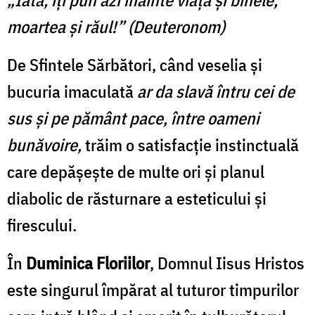
moartea şi răul!” (Deuteronom)
De Sfintele Sărbători, când veselia şi
bucuria imaculată
ar da slavă întru cei de
sus şi pe pământ pace, între oameni
bunăvoire,
trăim o satisfacţie instinctuală
care depăşeşte de multe ori şi planul
diabolic de răsturnare a esteticului şi
firescului.
În
Duminica Floriilor
, Domnul Iisus Hristos
este singurul împărat al tuturor timpurilor