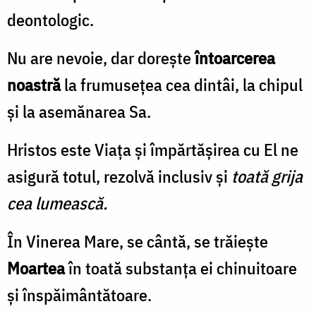
deontologic.
Nu are nevoie, dar doreşte
întoarcerea
noastră
la frumuseţea cea dintâi, la chipul
şi la asemănarea Sa.
Hristos este Viaţa şi împărtăşirea cu El ne
asigură totul, rezolvă inclusiv şi
toată grija
cea lumească.
În Vinerea Mare, se cântă, se trăieşte
Moartea
în toată substanţa ei chinuitoare
şi înspăimântătoare.