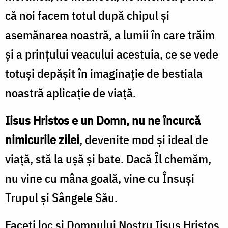
că noi facem totul după chipul şi
asemănarea noastră, a lumii în care trăim
şi a prinţului veacului acestuia, ce se vede
totuşi depăşit în imaginaţie de bestiala
noastră aplicaţie de viaţă.
Iisus Hristos e un Domn, nu ne încurcă
nimicurile zilei
, devenite mod şi ideal de
viaţă, stă la uşă şi bate. Dacă Îl chemăm,
nu vine cu mâna goală, vine cu Însuşi
Trupul şi Sângele Său.
Faceţi loc şi Domnului Nostru Iisus Hristos