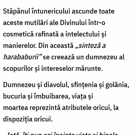
Stăpânul întunericului ascunde toate
aceste mutilări ale Divinului într-o
cosmetică rafinată a intelectului şi
manierelor. Din această
„sinteză a
harababurii”
se creează un dumnezeu al
scopurilor şi intereselor mărunte.
Dumnezeu şi diavolul, sfinţenia şi golănia,
bucuria şi îmbuibarea, viaţa şi
moartea reprezintă atributele oricui, la
dispoziţia oricui.
„Iată, îți pun azi înainte viaţa şi binele,