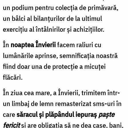
un podium pentru colecţia de primăvară,
un bâlci al bilanţurilor de la ultimul
exerciţiu al întâlnirilor şi achiziţiilor.
În
noaptea Învierii
facem raliuri cu
lumânările aprinse, semnificaţia noastră
fiind doar una de protecţie a micuţei
flăcări.
În ziua cea mare, a Învierii, trimitem într-
un limbaj de lemn remasterizat sms-uri în
care
săracul şi plăpândul iepuraş
paşte
fericit
şi are obligaţia să ne dea case, bani,