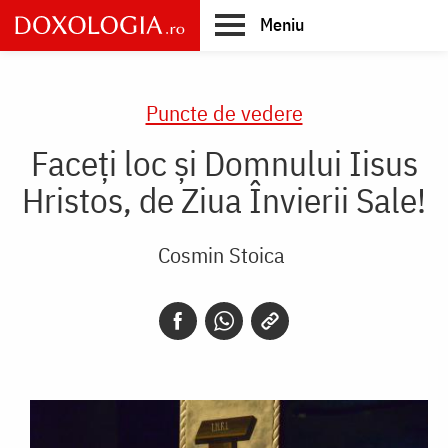
Skip
Meniu
to
main
Main
content
navigation
Puncte de vedere
Faceţi loc şi Domnului Iisus
Hristos, de Ziua Învierii Sale!
Cosmin Stoica