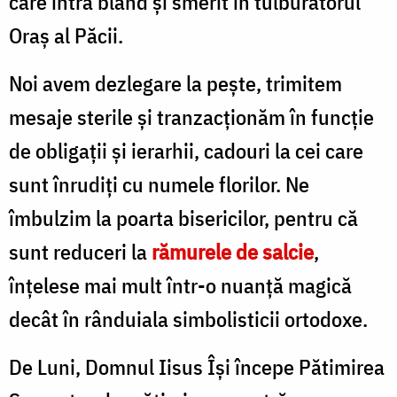
care intră blând şi smerit în tulburătorul
Oraş al Păcii.
Noi avem dezlegare la peşte, trimitem
mesaje sterile şi tranzacţionăm în funcţie
de obligaţii şi ierarhii, cadouri la cei care
sunt înrudiţi cu numele florilor. Ne
îmbulzim la poarta bisericilor, pentru că
sunt reduceri la
rămurele de salcie
,
înţelese mai mult într-o nuanţă magică
decât în rânduiala simbolisticii ortodoxe.
De Luni, Domnul Iisus Îşi începe Pătimirea