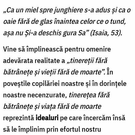
„Ca un miel spre junghiere s-a adus şi ca o
oaie fără de glas înaintea celor ce o tund,
aşa nu Şi-a deschis gura Sa” (Isaia, 53).
Vine să împlinească pentru omenire
adevărata realitate a
„tinereţii fără
bătrâneţe şi vieţii fără de moarte”.
În
poveştile copilăriei noastre şi în dorinţele
noastre necenzurate,
tinereţea fără
bătrâneţe şi viaţa fără de moarte
reprezintă
idealuri
pe care încercăm însă
să le împlinim prin efortul nostru