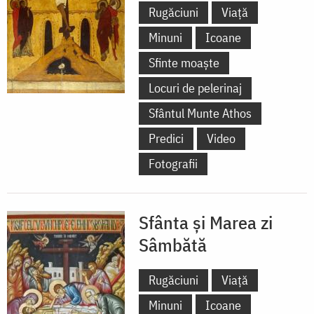
Rugăciuni
Viață
Minuni
Icoane
Sfinte moaște
Locuri de pelerinaj
Sfântul Munte Athos
Predici
Video
Fotografii
Sfânta și Marea zi
Sâmbătă
Rugăciuni
Viață
Minuni
Icoane