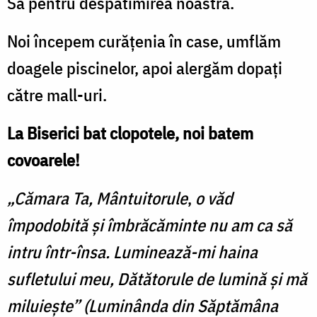
Sa pentru despătimirea noastră.
Noi începem curăţenia în case, umflăm
doagele piscinelor, apoi alergăm dopaţi
către mall-uri.
La Biserici bat clopotele, noi batem
covoarele!
„Cămara Ta, Mântuitorule
,
o văd
împodobită şi îmbrăcăminte nu am ca să
intru într-însa. Luminează-mi haina
sufletului meu, Dătătorule de lumină şi mă
miluieşte” (Luminânda din Săptămâna