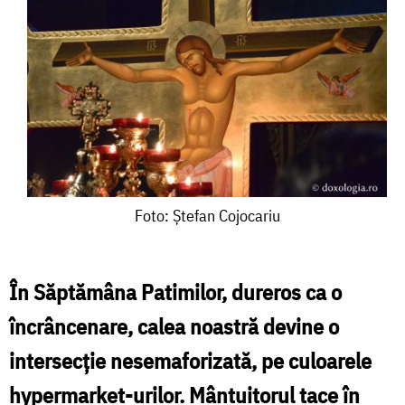
Foto:
Foto: Ștefan Cojocariu
Ștefan
Cojocariu
În Săptămâna Patimilor, dureros ca o
încrâncenare, calea noastră devine o
intersecţie nesemaforizată, pe culoarele
hypermarket-urilor. Mântuitorul tace în