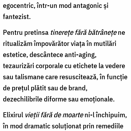
egocentric, într-un mod antagonic şi
fantezist.
Pentru pretinsa
tinereţe fără bătrâneţe
ne
ritualizăm împovărător viaţa în mutilări
estetice, descântece anti-aging,
tezaurizări corporale cu etichete la vedere
sau talismane care resuscitează, în funcţie
de preţul plătit sau de brand,
dezechilibrile diforme sau emoţionale.
Elixirul
vieţii fără de moarte
ni-l închipuim,
în mod dramatic soluţionat prin remediile