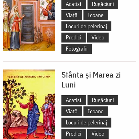
Acatist
Rugăciuni
Viață
Icoane
Locuri de pelerinaj
Predici
Video
Fotografii
Sfânta și Marea zi
Luni
Acatist
Rugăciuni
Viață
Icoane
Locuri de pelerinaj
Predici
Video