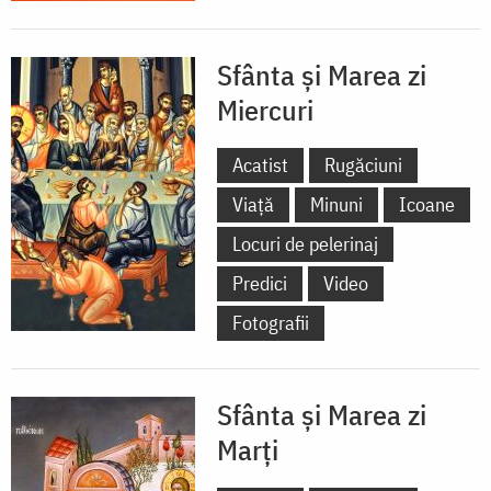
Sfânta și Marea zi
Miercuri
Acatist
Rugăciuni
Viață
Minuni
Icoane
Locuri de pelerinaj
Predici
Video
Fotografii
Sfânta și Marea zi
Marți