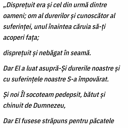
„Dispreţuit era şi cel din urmă dintre
oameni; om al durerilor şi cunoscător al
suferinţei, unul înaintea căruia să-ţi
acoperi faţa;
dispreţuit şi nebăgat în seamă.
Dar El a luat asupră-Şi durerile noastre şi
cu suferinţele noastre S-a împovărat.
Şi noi Îl socoteam pedepsit, bătut şi
chinuit de Dumnezeu,
Dar El fusese străpuns pentru păcatele