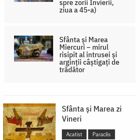
spre zorii Învierii,
ziua a 45-a)
Sfânta și Marea
Miercuri – mirul
risipit al intrusei și
arginții câștigați de
trădător
Sfânta și Marea zi
Vineri
Acatist
Paraclis