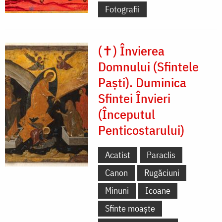
Fotografii
(✝) Învierea
Domnului (Sfintele
Paști). Duminica
Sfintei Învieri
(Începutul
Penticostarului)
Acatist
Paraclis
Canon
Rugăciuni
Minuni
Icoane
Sfinte moaște