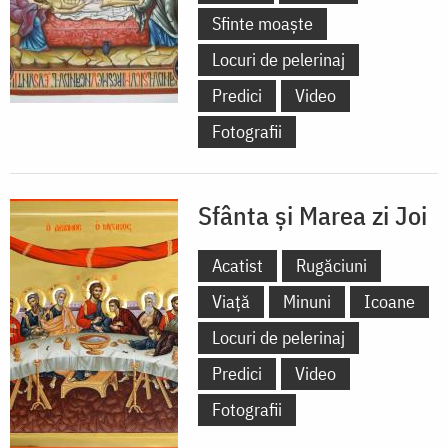
Sfinte moaște
Locuri de pelerinaj
Predici
Video
Fotografii
Sfânta și Marea zi Joi
Acatist
Rugăciuni
Viață
Minuni
Icoane
Locuri de pelerinaj
Predici
Video
Fotografii