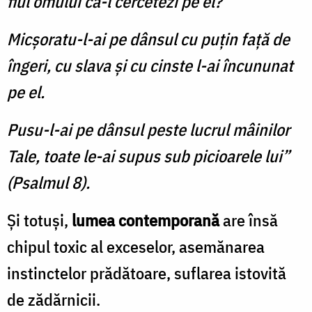
fiul omului că-l cercetezi pe el?
Micşoratu-l-ai pe dânsul cu puţin faţă de
îngeri, cu slava şi cu cinste l-ai încununat
pe el.
Pusu-l-ai pe dânsul peste lucrul mâinilor
Tale, toate le-ai supus sub picioarele lui”
(Psalmul 8).
Şi totuşi,
lumea contemporană
are însă
chipul toxic al exceselor, asemănarea
instinctelor prădătoare, suflarea istovită
de zădărnicii.