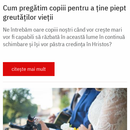
Cum pregătim copiii pentru a ține piept
greutăților vieții
Ne întrebăm oare copiii noştri când vor creşte mari
vor fi capabili să răzbată în această lume în continuă
schimbare şi îşi vor păstra credinţa în Hristos?
citește mai mult