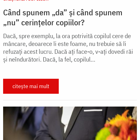
Când spunem „da” și când spunem
„nu” cerințelor copiilor?
Dacă, spre exemplu, la ora potrivită copilul cere de
mâncare, deoarece îi este foame, nu trebuie să îi
refuzaţi acest lucru. Dacă ați face-o, v-ați dovedi răi
şi neîndurători. Dacă, la fel, copilul...
citește mai mult