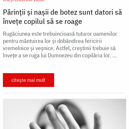
Părinții și nașii de botez sunt datori să
învețe copilul să se roage
Rugăciunea este trebuincioasă tuturor oamenilor
pentru mântuirea lor şi dobândirea fericirii
vremelnice şi veşnice. Astfel, creştinii trebuie să
înveţe a se ruga lui Dumnezeu din copilăria lor. ...
citește mai mult