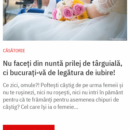
CĂSĂTORIE
Nu faceți din nuntă prilej de târguială,
ci bucurați-vă de legătura de iubire!
Ce zici, omule?! Poftești câştig de pe urma femeii și
nu te rușinezi, nici nu roșești, nici nu intri în pământ
pentru că te frămânți pentru asemenea chipuri de
câștig? Cel care își ia o femeie...