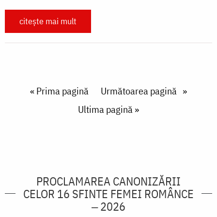
citește mai mult
Paginare
First page
« Prima pagină
Next page
Următoarea pagină
Last page
Ultima pagină »
PROCLAMAREA CANONIZĂRII
CELOR 16 SFINTE FEMEI ROMÂNCE
‒ 2026