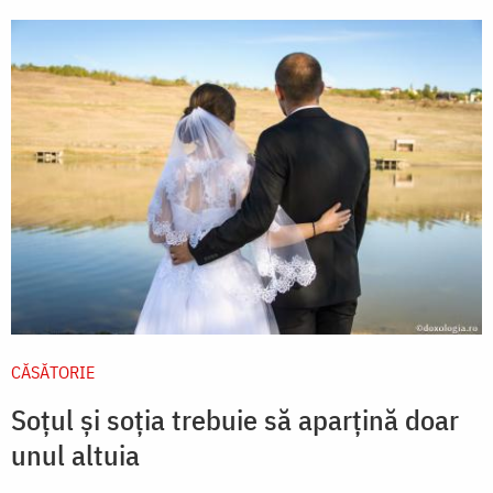
CĂSĂTORIE
Soțul și soția trebuie să aparțină doar
unul altuia