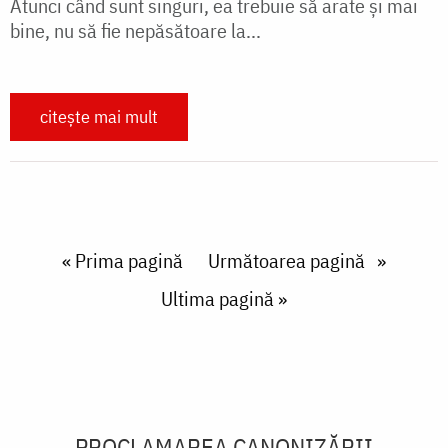
Atunci când sunt singuri, ea trebuie să arate şi mai
bine, nu să fie nepăsătoare la...
citește mai mult
Paginare
First page
« Prima pagină
Next page
Următoarea pagină
Last page
Ultima pagină »
PROCLAMAREA CANONIZĂRII