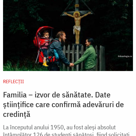
REFLECȚII
Familia – izvor de sănătate. Date
științifice care confirmă adevăruri de
credință
La începutul anului 1950, au fost aleşi absolut
întâmplător 126 de studenţi sănătoşi, fiind solicitaţi