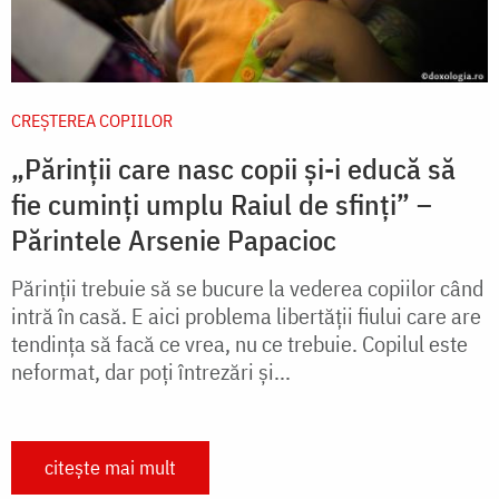
CREŞTEREA COPIILOR
„Părinții care nasc copii și-i educă să
fie cuminți umplu Raiul de sfinți” –
Părintele Arsenie Papacioc
Părinţii trebuie să se bucure la vederea copiilor când
intră în casă. E aici problema libertăţii fiului care are
tendinţa să facă ce vrea, nu ce trebuie. Copilul este
neformat, dar poţi întrezări şi...
citește mai mult