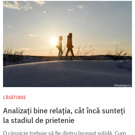
CĂSĂTORIE
Analizați bine relația, cât încă sunteți
la stadiul de prietenie
O căsnicie trebuie să fie dintru început solidă. Cum