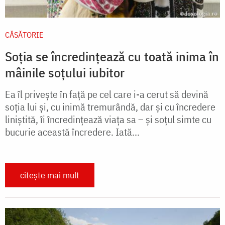
CĂSĂTORIE
Soția se încredințează cu toată inima în
mâinile soțului iubitor
Ea îl priveşte în faţă pe cel care i-a cerut să devină
soţia lui şi, cu inimă tremurândă, dar şi cu încredere
liniştită, îi încredinţează viaţa sa – şi soţul simte cu
bucurie această încredere. Iată...
citește mai mult