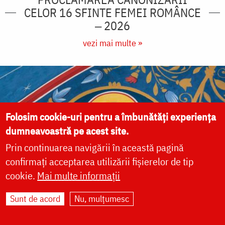
CELOR 16 SFINTE FEMEI ROMÂNCE
‒ 2026
vezi mai multe »
Folosim cookie-uri pentru a îmbunătăți experiența
dumneavoastră pe acest site.
Prin continuarea navigării în această pagină
confirmați acceptarea utilizării fișierelor de tip
cookie.
Mai multe informații
Sunt de acord
Nu, mulțumesc