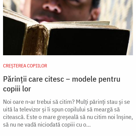
CREŞTEREA COPIILOR
Părinții care citesc – modele pentru
copiii lor
Noi oare n-ar trebui să citim? Mulţi părinţi stau şi se
uită la televizor şi îi spun copilului să meargă să
citească. Este o mare greşeală să nu citim noi înşine,
să nu ne vadă niciodată copiii cu o...