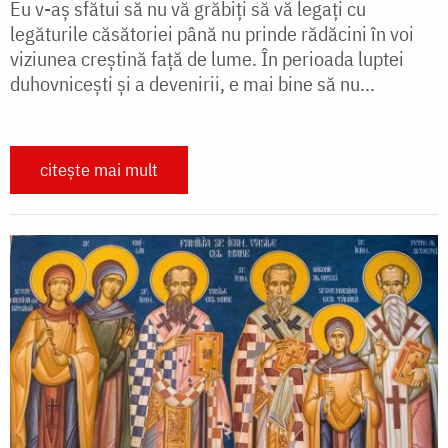
Eu v-aş sfătui să nu vă grăbiţi să vă legaţi cu
legăturile căsătoriei până nu prinde rădăcini în voi
viziunea creştină faţă de lume. În perioada luptei
duhovniceşti şi a devenirii, e mai bine să nu...
citește mai mult