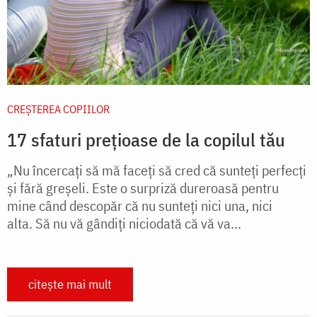
CREŞTEREA COPIILOR
17 sfaturi prețioase de la copilul tău
„Nu încercați să mă faceți să cred că sunteți perfecți
și fără greșeli. Este o surpriză dureroasă pentru
mine când descopăr că nu sunteți nici una, nici
alta. Să nu vă gândiți niciodată că vă va...
citește mai mult