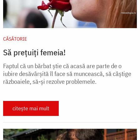
CĂSĂTORIE
Să prețuiți femeia!
Faptul că un bărbat știe că acasă are parte de o
iubire desăvârșită îl face să muncească, să câștige
războaiele, să-și rezolve problemele.
citește mai mult