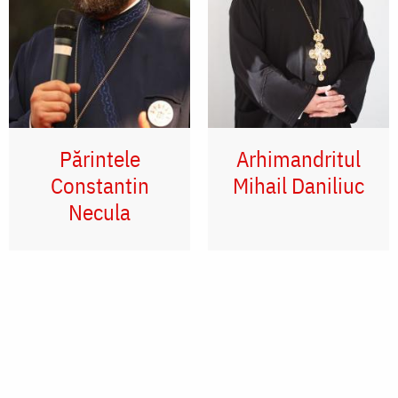
Părintele
Arhimandritul
Constantin
Mihail Daniliuc
Necula