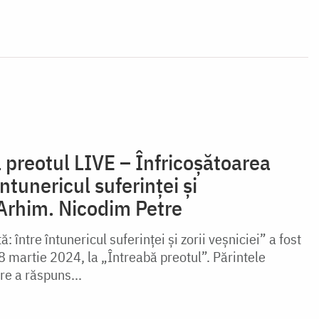
 preotul LIVE – Înfricoșătoarea
ntunericul suferinței și
– Arhim. Nicodim Petre
 între întunericul suferinței și zorii veșniciei” a fost
 8 martie 2024, la „Întreabă preotul”. Părintele
e a răspuns...