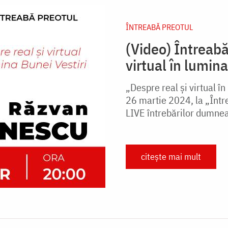
ÎNTREABĂ PREOTUL
(Video) Întreabă
virtual în lumin
„Despre real și virtual în
26 martie 2024, la „Într
LIVE întrebărilor dumne
citește mai mult