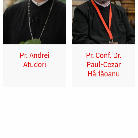
Pr. Andrei
Pr. Conf. Dr.
Atudori
Paul-Cezar
Hârlăoanu