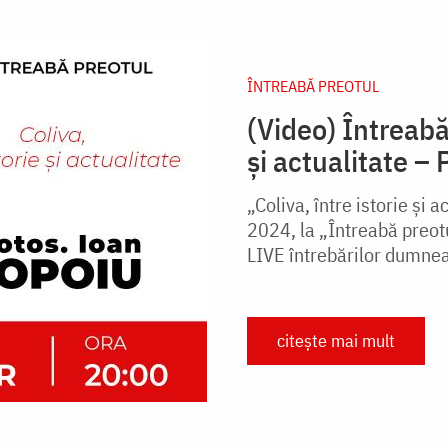
ÎNTREABĂ PREOTUL
(Video) Întreabă 
și actualitate –
„Coliva, între istorie și 
2024, la „Întreabă preot
LIVE întrebărilor dumne
citește mai mult