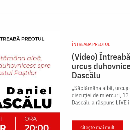
ÎNTREABĂ PREOTUL
(Video) Întreab
urcuș duhovnices
Dascălu
„Săptămâna albă, urcuș d
discuției de miercuri, 13
Dascălu a răspuns LIVE 
citește mai mult