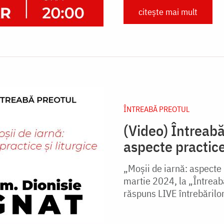
citește mai mult
ÎNTREABĂ PREOTUL
(Video) Întreabă
aspecte practice
„Moșii de iarnă: aspecte p
martie 2024, la „Întreabă
răspuns LIVE întrebăril