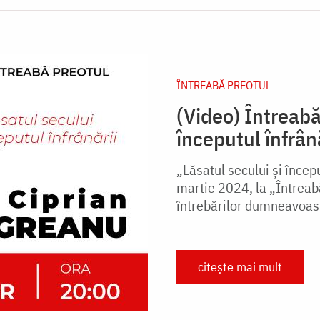
ÎNTREABĂ PREOTUL
(Video) Întreabă
începutul înfrân
„Lăsatul secului și începu
martie 2024, la „Întreab
întrebărilor dumneavoas
citește mai mult