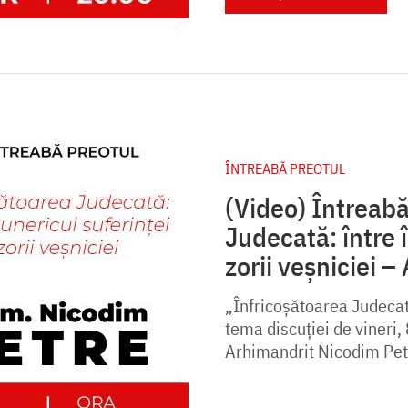
ÎNTREABĂ PREOTUL
(Video) Întreabă
Judecată: între î
zorii veșniciei 
„Înfricoșătoarea Judecată:
tema discuției de vineri,
Arhimandrit Nicodim Petr