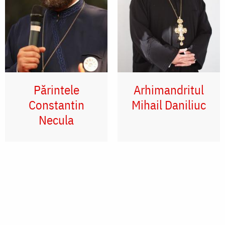
Părintele
Arhimandritul
Constantin
Mihail Daniliuc
Necula