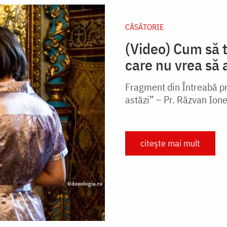
CĂSĂTORIE
(Video) Cum să t
care nu vrea s
Fragment din Întreabă pre
astăzi” – Pr. Răzvan Ion
citește mai mult