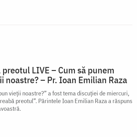
ă preotul LIVE – Cum să punem
ii noastre? – Pr. Ioan Emilian Raza
n vieții noastre?” a fost tema discuției de miercuri,
treabă preotul”. Părintele Ioan Emilian Raza a răspuns
avoastră.