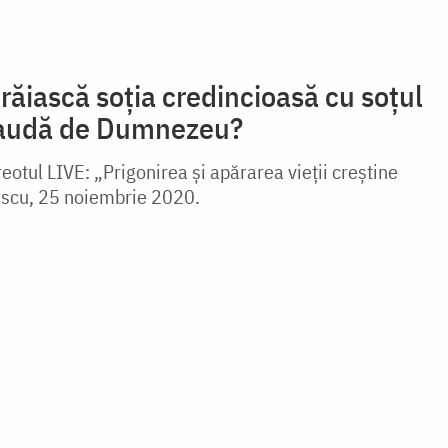
răiască soția credincioasă cu soțul
ă audă de Dumnezeu?
otul LIVE: „Prigonirea și apărarea vieții creștine
escu, 25 noiembrie 2020.