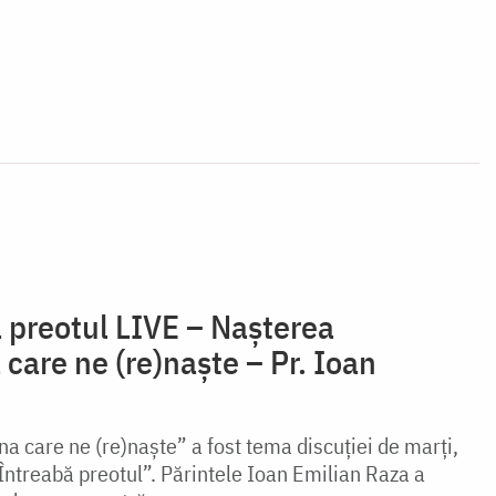
ă preotul LIVE – Nașterea
care ne (re)naște – Pr. Ioan
a care ne (re)naște” a fost tema discuției de marți,
ntreabă preotul”. Părintele Ioan Emilian Raza a