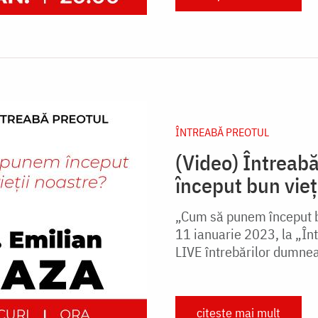
ÎNTREABĂ PREOTUL
(Video) Întreab
început bun vieț
„Cum să punem început bu
11 ianuarie 2023, la „În
LIVE întrebărilor dumne
citește mai mult