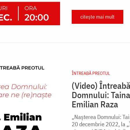
citește mai mult
ÎNTREABĂ PREOTUL
(Video) Întreab
Domnului: Taina 
Emilian Raza
„Nașterea Domnului: Tain
20 decembrie 2022, la „Î