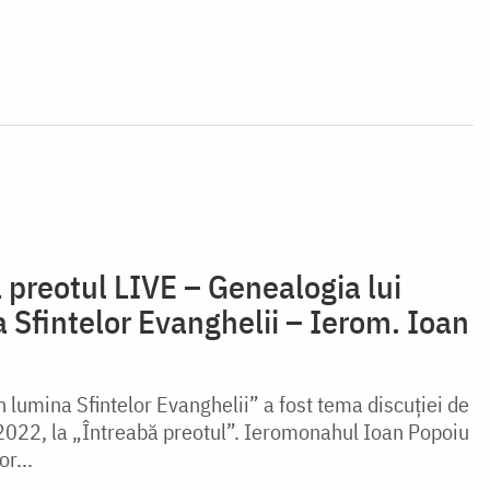
 preotul LIVE – Genealogia lui
a Sfintelor Evanghelii – Ierom. Ioan
n lumina Sfintelor Evanghelii” a fost tema discuției de
2022, la „Întreabă preotul”. Ieromonahul Ioan Popoiu
r...