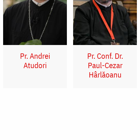
Pr. Andrei
Pr. Conf. Dr.
Atudori
Paul-Cezar
Hârlăoanu