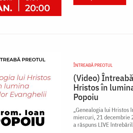
ÎNTREABĂ PREOTUL
(Video) Întreabă
Hristos în lumin
Popoiu
„Genealogia lui Hristos î
miercuri, 21 decembrie 
a răspuns LIVE întrebărilo