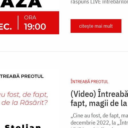
răspuns LIVE întrebăril
citește mai mult
ÎNTREABĂ PREOTUL
(Video) Întreabă
fapt, magii de la
„Cine au fost, de fapt, ma
decembrie 2022, la „Într