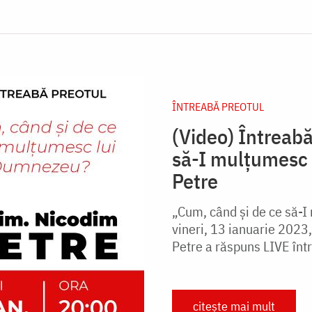
ÎNTREABĂ PREOTUL
(Video) Întreabă
să-I mulțumesc
Petre
„Cum, când și de ce să-I
vineri, 13 ianuarie 2023
Petre a răspuns LIVE într
citește mai mult