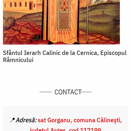
Sfântul Ierarh Calinic de la Cernica, Episcopul
Râmnicului
CONTACT
📍
Adresă:
sat Gorganu, comuna Călinești,
județul Argeș, cod 117199