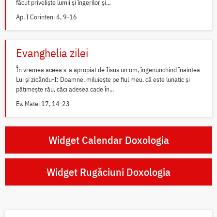
făcut priveliște lumii și îngerilor și...
Ap. I Corinteni 4, 9-16
Evanghelia zilei
În vremea aceea s-a apropiat de Iisus un om, îngenunchind înaintea
Lui și zicându-I: Doamne, miluiește pe fiul meu, că este lunatic și
pătimește rău, căci adesea cade în...
Ev. Matei 17, 14-23
Widget Calendar Doxologia
Widget Rugăciuni Doxologia