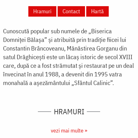
Hramuri
Contact
Hartă
Cunoscută popular sub numele de „Biserica
Domniței Bălașa” și atribuită prin tradiție fiicei lui
Constantin Brâncoveanu, Mănăstirea Gorganu din
satul Drăghicești este un lăcaș istoric de secol XVIII
care, după ce a fost strămutat și restaurat pe un deal
învecinat în anul 1988, a devenit din 1995 vatra
monahală a așezământului „Sfântul Calinic”.
HRAMURI
vezi mai multe »