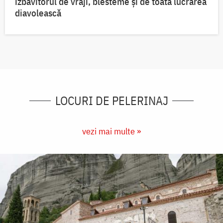
izbăvitorul de vrăji, blesteme și de toată lucrarea
diavolească
LOCURI DE PELERINAJ
vezi mai multe »