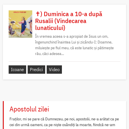
✝) Duminica a 10-a după
Rusalii (Vindecarea
lunaticului)
În vremea aceea s-a apropiat de Iisus un om,
îngenunchind înaintea Lui și zicându-I: Doamne,
miluiește pe fiul meu, că este lunatic și pătimește
rău, căci adesea...
Icoane
Predici
Video
Apostolul zilei
Fraților, mi se pare că Dumnezeu, pe noi, apostolii, ne-a arătat ca pe
cei din urmă oameni, ca pe niște osândiți la moarte, fiindcă ne-am