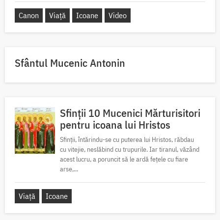
Canon
Viață
Icoane
Video
Sfântul Mucenic Antonin
Sfinții 10 Mucenici Mărturisitori
pentru icoana lui Hristos
Sfinții, întărindu-se cu puterea lui Hristos, răbdau
cu vitejie, neslăbind cu trupurile. Iar tiranul, văzând
acest lucru, a poruncit să le ardă fețele cu fiare
arse,...
Viață
Icoane