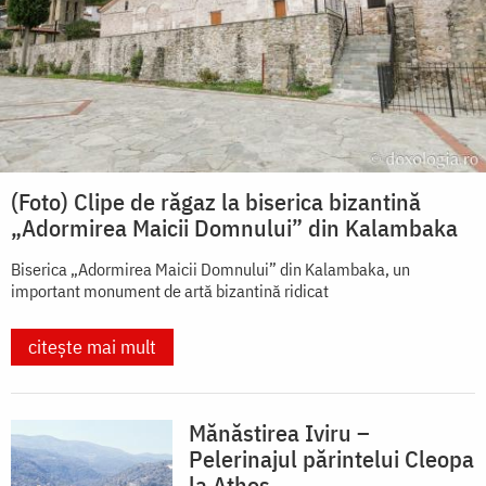
(Foto) Clipe de răgaz la biserica bizantină
„Adormirea Maicii Domnului” din Kalambaka
Biserica „Adormirea Maicii Domnului” din Kalambaka, un
important monument de artă bizantină ridicat
citește mai mult
Mănăstirea Iviru –
Pelerinajul părintelui Cleopa
la Athos