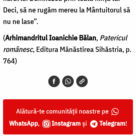
Deci, să ne rugăm mereu la Mântuitorul să
nu ne lase”.
(
Arhimandritul Ioanichie Bălan
,
Patericul
românesc
, Editura Mănăstirea Sihăstria, p.
764)
Alătură-te comunității noastre pe
WhatsApp
,
Instagram
și
Telegram
!