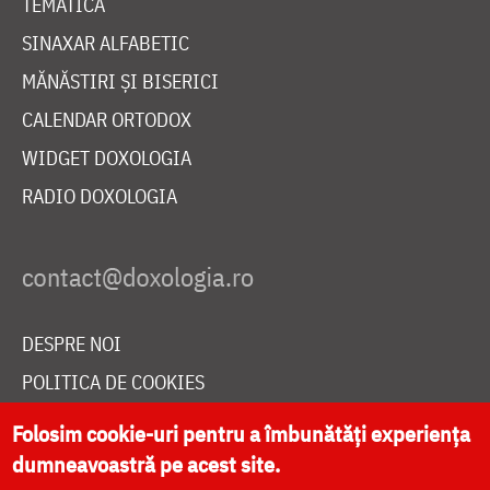
TEMATICĂ
SINAXAR ALFABETIC
MĂNĂSTIRI ȘI BISERICI
CALENDAR ORTODOX
WIDGET DOXOLOGIA
RADIO DOXOLOGIA
DESPRE NOI
POLITICA DE COOKIES
DONEAZĂ ONLINE PENTRU CATEDRALA NAȚIONALĂ
Folosim cookie-uri pentru a îmbunătăți experiența
dumneavoastră pe acest site.