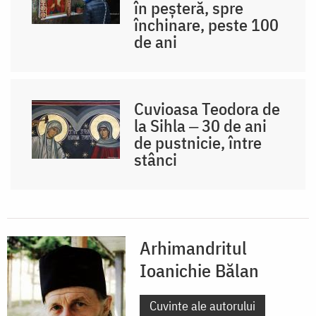
în peșteră, spre
închinare, peste 100
de ani
Cuvioasa Teodora de
la Sihla ‒ 30 de ani
de pustnicie, între
stânci
Arhimandritul
Ioanichie Bălan
Cuvinte ale autorului