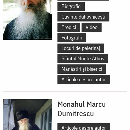
Biografie
Cuvinte duhovnicești
Predici
Video
Fotografii
Locuri de pelerinaj
Sfântul Munte Athos
Mănăstiri și biserici
Articole despre autor
Monahul Marcu
Dumitrescu
Articole despre autor