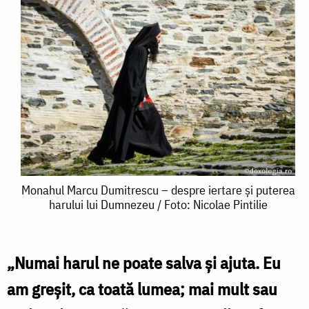
Monahul
Monahul Marcu Dumitrescu – despre iertare și puterea
harului lui Dumnezeu / Foto: Nicolae Pintilie
Marcu
Dumitrescu
–
„Numai harul ne poate salva şi ajuta. Eu
despre
am greşit, ca toată lumea; mai mult sau
iertare