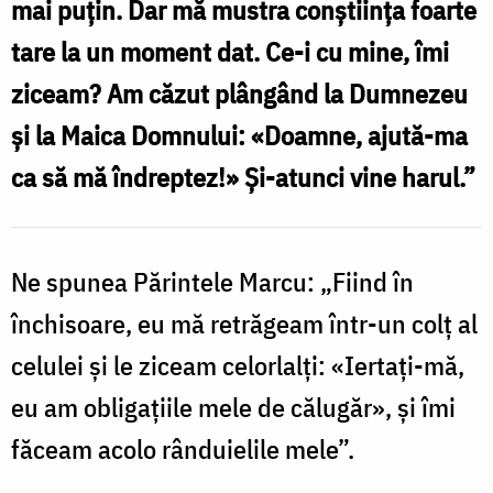
mai puţin. Dar mă mustra conştiinţa foarte
și
tare la un moment dat. Ce-i cu mine, îmi
puterea
ziceam? Am căzut plângând la Dumnezeu
harului
şi la Maica Domnului: «Doamne, ajută-ma
lui
ca să mă îndreptez!» Şi-atunci vine harul.”
Dumnezeu
/
Foto:
Ne spunea Părintele Marcu: „Fiind în
Nicolae
închisoare, eu mă retrăgeam într-un colţ al
Pintilie
celulei şi le ziceam celorlalţi: «Iertaţi-mă,
eu am obligaţiile mele de călugăr», şi îmi
făceam acolo rânduielile mele”.