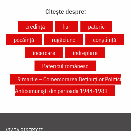
Citește despre:
credință
har
pateric
pocăință
rugăciune
conștiință
încercare
îndreptare
Patericul românesc
9 martie – Comemorarea Deținuților Politici
Anticomuniști din perioada 1944-1989
VIAȚA BISERICII