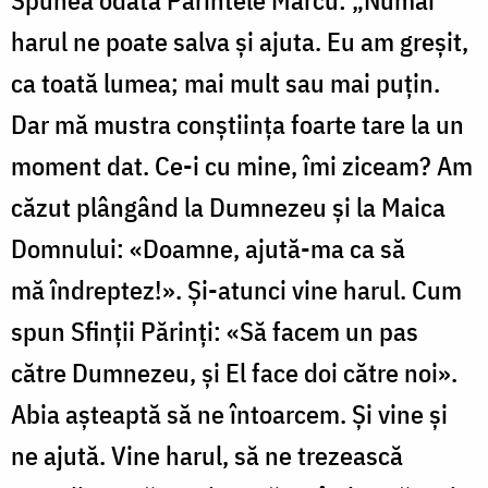
harul ne poate salva şi ajuta. Eu am greşit,
ca toată lumea; mai mult sau mai puţin.
Dar mă mustra conştiinţa foarte tare la un
moment dat. Ce-i cu mine, îmi ziceam? Am
căzut plângând la Dumnezeu şi la Maica
Domnului: «Doamne, ajută-ma ca să
mă îndreptez!». Şi-atunci vine harul. Cum
spun Sfinţii Părinţi: «Să facem un pas
către Dumnezeu, şi El face doi către noi».
Abia aşteaptă să ne întoarcem. Şi vine şi
ne ajută. Vine harul, să ne trezească