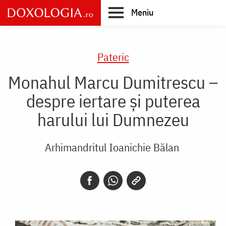
Skip
Meniu
to
main
Main
content
navigation
Pateric
Monahul Marcu Dumitrescu –
despre iertare și puterea
harului lui Dumnezeu
Arhimandritul Ioanichie Bălan