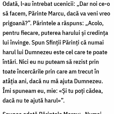
Odată, l-au întrebat ucenicii: „Dar noi ce-o
să facem, Părinte Marcu, dacă va veni vreo
prigoană?”. Părintele a răspuns: „Acolo,
pentru fiecare, puterea harului şi credinţa
lui învinge. Spun Sfinţii Părinţi că numai
harul lui Dumnezeu este cel care te poate
întări. Nici eu nu puteam să rezist prin
toate încercările prin care am trecut în
atâţia ani, dacă nu mă ajuta Dumnezeu.
Îmi spuneam eu, mie: «Şi tu poţi cădea,
dacă nu te ajută harul»”.
Spunea odată Părintele Marcu: „Numai