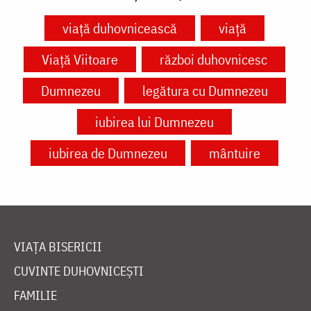
viață duhovnicească
viață
Viață Viitoare
război duhovnicesc
Dumnezeu
legătura cu Dumnezeu
iubirea lui Dumnezeu
iubirea de Dumnezeu
mântuire
VIAȚA BISERICII
CUVINTE DUHOVNICEȘTI
FAMILIE