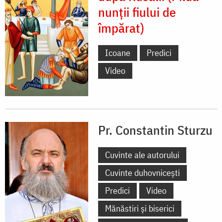
nunții fiului de
împărat)
Icoane
Predici
Video
Pr. Constantin Sturzu
Cuvinte ale autorului
Cuvinte duhovnicești
Predici
Video
Mănăstiri și biserici