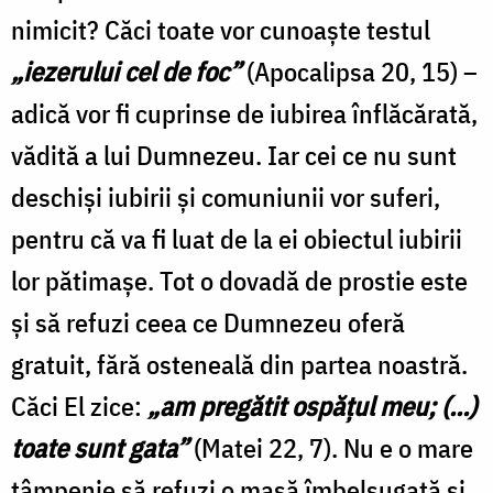
nimicit? Căci toate vor cunoaşte testul
„iezerului cel de foc”
(Apocalipsa 20, 15) –
adică vor fi cuprinse de iubirea înflăcărată,
vădită a lui Dumnezeu. Iar cei ce nu sunt
deschişi iubirii şi comuniunii vor suferi,
pentru că va fi luat de la ei obiectul iubirii
lor pătimaşe. Tot o dovadă de prostie este
şi să refuzi ceea ce Dumnezeu oferă
gratuit, fără osteneală din partea noastră.
Căci El zice:
„am pregătit ospăţul meu; (...)
toate sunt gata”
(Matei 22, 7). Nu e o mare
tâmpenie să refuzi o masă îmbelşugată şi