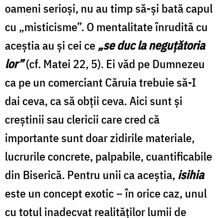
oameni serioşi, nu au timp să-şi bată capul
cu „misticisme”. O mentalitate înrudită cu
aceştia au şi cei ce
„se duc la neguţătoria
lor”
(cf. Matei 22, 5). Ei văd pe Dumnezeu
ca pe un comerciant Căruia trebuie să-I
dai ceva, ca să obţii ceva. Aici sunt şi
creştinii sau clericii care cred că
importante sunt doar zidirile materiale,
lucrurile concrete, palpabile, cuantificabile
din Biserică. Pentru unii ca aceştia,
isihia
este un concept exotic – în orice caz, unul
cu totul inadecvat realităţilor lumii de