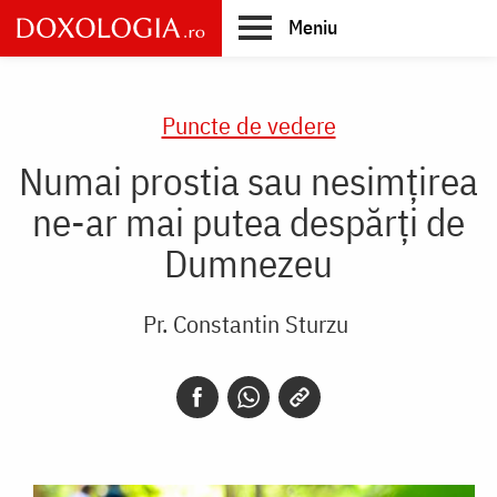
Skip
Meniu
to
main
Main
content
navigation
Puncte de vedere
Numai prostia sau nesimţirea
ne-ar mai putea despărţi de
Dumnezeu
Pr. Constantin Sturzu