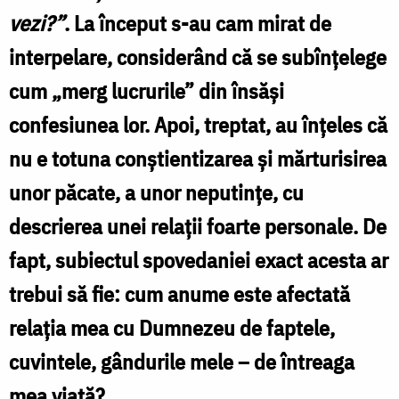
vezi?”
. La început s-au cam mirat de
interpelare, considerând că se subînţelege
cum „merg lucrurile” din însăşi
confesiunea lor. Apoi, treptat, au înţeles că
nu e totuna conştientizarea şi mărturisirea
unor păcate, a unor neputinţe, cu
descrierea unei relaţii foarte personale. De
fapt, subiectul spovedaniei exact acesta ar
trebui să fie: cum anume este afectată
relaţia mea cu Dumnezeu de faptele,
cuvintele, gândurile mele – de întreaga
mea viaţă?