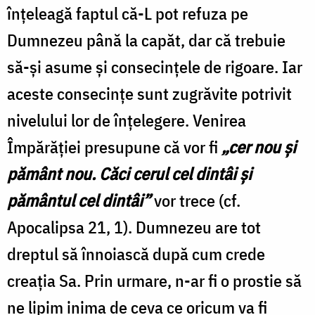
înţeleagă faptul că-L pot refuza pe
Dumnezeu până la capăt, dar că trebuie
să-şi asume şi consecinţele de rigoare. Iar
aceste consecinţe sunt zugrăvite potrivit
nivelului lor de înţelegere. Venirea
Împărăţiei presupune că vor fi
„cer nou şi
pământ nou. Căci cerul cel dintâi şi
pământul cel dintâi”
vor trece (cf.
Apocalipsa 21, 1). Dumnezeu are tot
dreptul să înnoiască după cum crede
creaţia Sa. Prin urmare, n-ar fi o prostie să
ne lipim inima de ceva ce oricum va fi