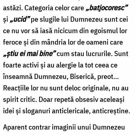
astăzi. Categoria celor care
„batjocoresc”
şi
„ucid”
pe slugile lui Dumnezeu sunt cei
ce nu vor să iasă nicicum din egoismul lor
feroce şi din mândria lor de oameni care
„ştiu ei mai bine”
cum stau lucrurile. Sunt
foarte activi şi au alergie la tot ceea ce
înseamnă Dumnezeu, Biserică, preot...
Reacţiile lor nu sunt deloc originale, nu au
spirit critic. Doar repetă obsesiv aceleaşi
idei şi sloganuri anticlericale, anticreştine.
Aparent contrar imaginii unui Dumnezeu