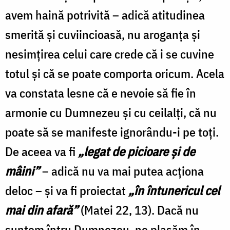
avem haină potrivită – adică atitudinea
smerită şi cuviincioasă, nu aroganţa şi
nesimţirea celui care crede că i se cuvine
totul şi că se poate comporta oricum. Acela
va constata lesne că e nevoie să fie în
armonie cu Dumnezeu şi cu ceilalţi, că nu
poate să se manifeste ignorându-i pe toţi.
De aceea va fi
„legat de picioare şi de
mâini”
– adică nu va mai putea acţiona
deloc – şi va fi proiectat
„în întunericul cel
mai din afară”
(Matei 22, 13). Dacă nu
suntem întru Dumnezeu, ne plasăm în