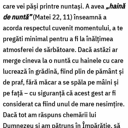
care vei păşi printre nuntaşi. A avea
„haină
de nuntă”
(Matei 22, 11) înseamnă a
acorda respectul cuvenit momentului, a te
pregăti minimal pentru a fi la înălţimea
atmosferei de sărbătoare. Dacă astăzi ar
merge cineva la o nuntă cu hainele cu care
lucrează în grădină, fiind plin de pământ şi
de praf, fără măcar a se spăla pe mâini şi
pe faţă – cu siguranţă că acest gest ar fi
considerat ca fiind unul de mare nesimţire.
Dacă tot am răspuns chemării lui
Dumnezeu şi am pătruns în Împărăţie, să