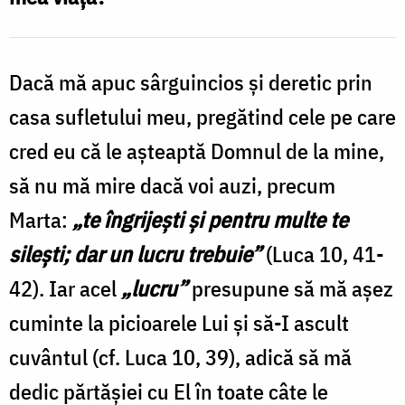
Dacă mă apuc sârguincios şi deretic prin
casa sufletului meu, pregătind cele pe care
cred eu că le aşteaptă Domnul de la mine,
să nu mă mire dacă voi auzi, precum
Marta:
„te îngrijeşti şi pentru multe te
sileşti; dar un lucru trebuie”
(Luca 10, 41-
42). Iar acel
„lucru”
presupune să mă aşez
cuminte la picioarele Lui şi să-I ascult
cuvântul (cf. Luca 10, 39), adică să mă
dedic părtăşiei cu El în toate câte le