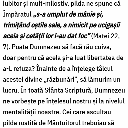
iubitor şi mult-milostiv, pilda ne spune că
Împăratul
„s-a umplut de mânie şi,
trimiţând oştile sale, a nimicit pe ucigaşii
aceia şi cetăţii lor i-au dat foc”
(Matei 22,
7). Poate Dumnezeu să facă rău cuiva,
doar pentru că acela şi-a luat libertatea de
a-L refuza? Înainte de a înţelege tâlcul
acestei divine „răzbunări”, să lămurim un
lucru. În toată Sfânta Scriptură, Dumnezeu
ne vorbeşte pe înţelesul nostru şi la nivelul
mentalităţii noastre. Cei care ascultau
pilda rostită de Mântuitorul trebuiau să