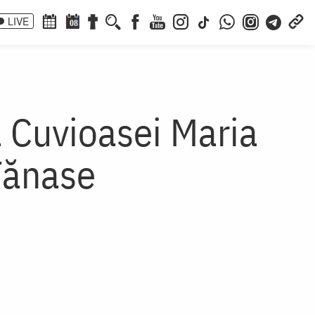
LIVE
08
a Cuvioasei Maria
 Tănase