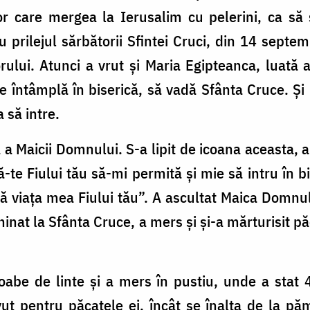
r care mergea la Ierusalim cu pelerini, ca să s
u prilejul sărbătorii Sfintei Cruci, din 14 septem
rului. Atunci a vrut şi Maria Egipteanca, luată 
 întâmplă în biserică, să vadă Sfânta Cruce. Şi 
 să intre.
ă a Maicii Domnului. S-a lipit de icoana aceasta,
-te Fiului tău să-mi permită şi mie să intru în bi
ată viaţa mea Fiului tău”. A ascultat Maica Domnul
chinat la Sfânta Cruce, a mers şi şi-a mărturisit p
oabe de linte şi a mers în pustiu, unde a stat 
t pentru păcatele ei, încât se înalţa de la pă