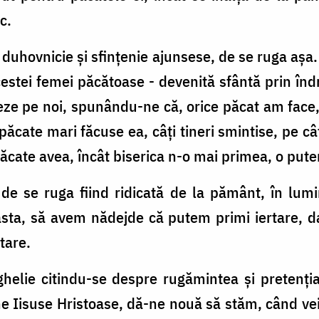
c.
 duhovnicie şi sfinţenie ajunsese, de se ruga aşa
estei femei păcătoase - devenită sfântă prin îndre
e pe noi, spunându-ne că, orice păcat am face, 
păcate mari făcuse ea, câţi tineri smintise, pe câ
ăcate avea, încât biserica n-o mai primea, o puter
 de se ruga fiind ridicată de la pământ, în lumi
asta, să avem nădejde că putem primi iertare, 
tare.
helie citindu-se despre rugămintea şi pretenţia fr
 Iisuse Hristoase, dă-ne nouă să stăm, când vei 