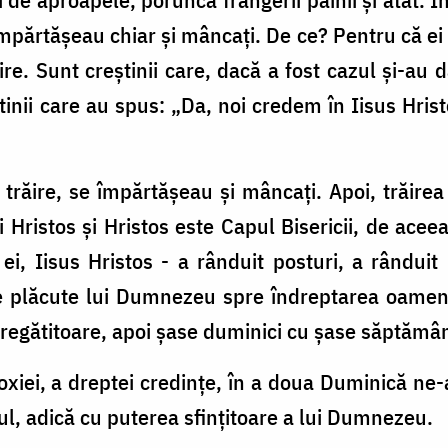
e împărtăşeau chiar şi mâncaţi. De ce? Pentru că 
re. Sunt creştinii care, dacă a fost cazul şi-au d
ştinii care au spus: „Da, noi credem în Iisus Hri
a trăire, se împărtăşeau şi mâncaţi. Apoi, trăirea
i Hristos şi Hristos este Capul Bisericii, de ace
i, Iisus Hristos - a rânduit posturi, a rânduit
e plăcute lui Dumnezeu spre îndreptarea oamenilo
regătitoare, apoi şase duminici cu şase săptămân
iei, a dreptei credinţe, în a doua Duminică ne-a
l, adică cu puterea sfinţitoare a lui Dumnezeu.