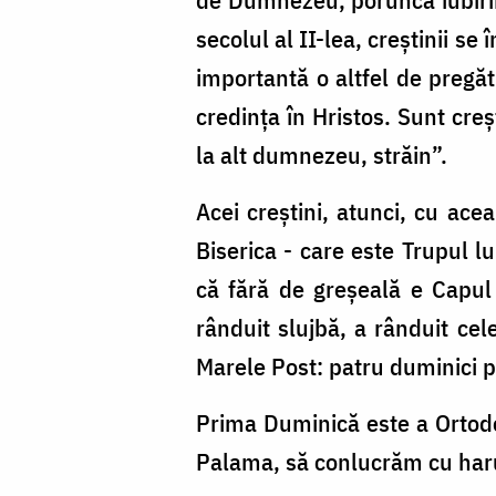
Pr.
secolul al II-lea, creştinii s
Nicolae
importantă o altfel de pregăti
Tănase
credinţa în Hristos. Sunt cre
la alt dumnezeu, străin”.
Acei creştini, atunci, cu ace
Biserica - care este Trupul lu
că fără de greşeală e Capul e
rânduit slujbă, a rânduit cel
Marele Post: patru duminici p
Prima Duminică este a Ortodox
Palama, să conlucrăm cu haru