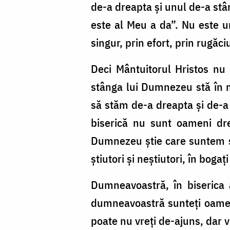
de-a dreapta şi unul de-a stâ
este al Meu a da”. Nu este un
singur, prin efort, prin rugăc
Deci Mântuitorul Hristos nu
stânga lui Dumnezeu stă în 
să stăm de-a dreapta şi de-
biserică nu sunt oameni dre
Dumnezeu ştie care suntem şi 
ştiutori şi neştiutori, în boga
Dumneavoastră, în biserica a
dumneavoastră sunteţi oameni 
poate nu vreţi de-ajuns, dar v