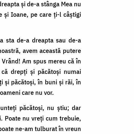
 dreapta şi de-a stânga Mea nu
şi Ioane, pe care ţi-l câştigi
 a sta de-a dreapta sau de-a
noastră, avem această putere
? Vrând! Am spus mereu că în
 că drepţi şi păcătoşi numai
i păcătoşi, în buni şi răi, în
i oameni care nu vor.
unteţi păcătoşi, nu ştiu; dar
i. Poate nu vreţi cum trebuie,
, poate ne-am tulburat în vreun