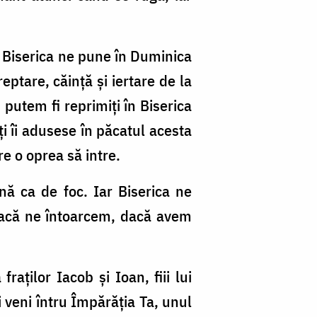
. Biserica ne pune în Duminica
ptare, căinţă şi iertare de la
putem fi reprimiţi în Biserica
ţi îi adusese în păcatul acesta
e o oprea să intre.
nă ca de foc. Iar Biserica ne
dacă ne întoarcem, dacă avem
aţilor Iacob şi Ioan, fiii lui
veni întru Împărăţia Ta, unul