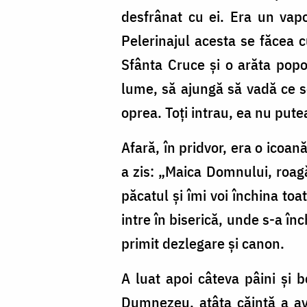
desfrânat cu ei. Era un vapo
Pelerinajul acesta se făcea c
Sfânta Cruce şi o arăta popo
lume, să ajungă să vadă ce se
oprea. Toţi intrau, ea nu putea
Afară, în pridvor, era o icoan
a zis: „Maica Domnului, roagă
păcatul şi îmi voi închina to
intre în biserică, unde s-a în
primit dezlegare şi canon.
A luat apoi câteva pâini şi b
Dumnezeu, atâta căinţă a avu