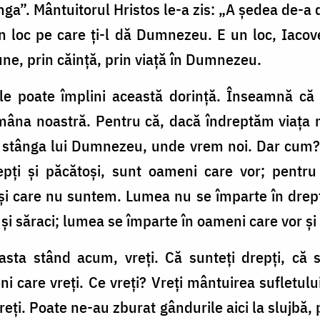
nga”. Mântuitorul Hristos le-a zis: „A şedea de-a
 loc pe care ţi-l dă Dumnezeu. E un loc, Iacove 
iune, prin căinţă, prin viaţă în Dumnezeu.
 le poate împlini această dorinţă. Înseamnă că
mâna noastră. Pentru că, dacă îndreptăm viaţa 
a stânga lui Dumnezeu, unde vrem noi. Dar cum
pţi şi păcătoşi, sunt oameni care vor; pentru
care nu suntem. Lumea nu se împarte în drepţi ş
ţi şi săraci; lumea se împarte în oameni care vor ş
sta stând acum, vreţi. Că sunteţi drepţi, că s
care vreţi. Ce vreţi? Vreţi mântuirea sufletulu
reţi. Poate ne-au zburat gândurile aici la slujbă