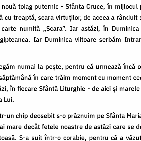
nouă toiag puternic - Sfânta Cruce, în mijlocul
ă cu treaptă, scara virtuţilor, de aceea a rândui
o carte numită „Scara”. Iar astăzi, în Duminica
ipteanca. Iar Duminica viitoare serbăm Intra
zlegăm numai la peşte, pentru că urmează încă 
 săptămână în care trăim moment cu moment ceea
ăzi, în fiecare Sfântă Liturghie - de aici şi marel
a Lui.
ntr-un chip deosebit s-o prăznuim pe Sfânta Mari
 mare decât fetele noastre de astăzi care se de
oasă. S-a suit într-o corabie, pentru că a văzut 