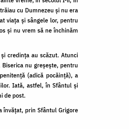
ei trăiau cu Dumnezeu şi nu era
at viaţa şi sângele lor, pentru
stos şi nu vrem să ne închinăm
 şi credinţa au scăzut. Atunci
ea Biserica nu greşeşte, pentru
 penitenţă (adică pocăinţă), a
r. Iată, astfel, în Sfântul şi
i de post.
 învăţat, prin Sfântul Grigore