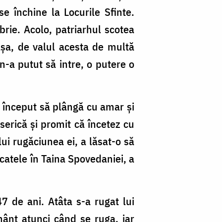
e închine la Locurile Sfinte.
brie. Acolo, patriarhul scotea
aşa, de valul acesta de multă
n-a putut să intre, o putere o
 a început să plângă cu amar şi
serică şi promit că încetez cu
ui rugăciunea ei, a lăsat-o să
ăcatele în Taina Spovedaniei, a
47 de ani. Atâta s-a rugat lui
mânt atunci când se ruga, iar