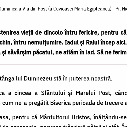
Duminica a V-a din Post (a Cuvioasei Maria Egipteanca) - Pr. N
nirea vieţii de dincolo întru fericire, pentru că 
u chin, întru nemulţumire. Iadul şi Raiul încep aici
 şi săvârşim păcatul, ne aflăm în iad. Să ne ferim 
stânga lui Dumnezeu stă în puterea noastră.
ica a cincea a Sfântului şi Marelui Post, câ
cum ne-a pregătit Biserica perioada de trecere a 
aşa, pentru că Mântuitorul Hristos, înălţându-se 
e aproapele, porunca frângerii pâinii şi atât. Îna