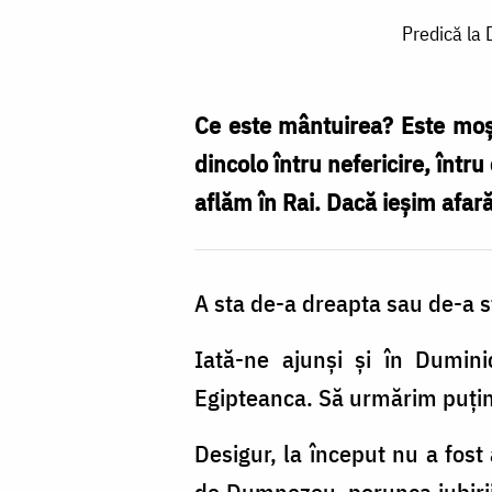
Predică
Predică la 
la
Duminica
a
Ce este mântuirea? Este moşte
V-
dincolo întru nefericire, într
a
aflăm în Rai. Dacă ieşim afară
din
Post
A sta de-a dreapta sau de-a 
(a
Cuvioasei
Iată-ne ajunşi şi în Dumin
Maria
Egipteanca. Să urmărim puţin 
Egipteanca)
Desigur, la început nu a fost 
-
de Dumnezeu, porunca iubirii d