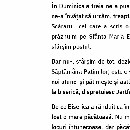
În Duminica a treia ne-a pus 
ne-a învăţat să urcăm, treapt
Scărarul, cel care a scris 
prăznuim pe Sfânta Maria Eg
sfârşim postul.
Dar nu-l sfârşim de tot, de
Săptămâna Patimilor; este o
noi atunci şi pătimeşte şi ast
la biserică, dispreţuiesc Jertf
De ce Biserica a rânduit ca î
fost o mare păcătoasă. Nu mai
locuri întunecoase, dar păcăt