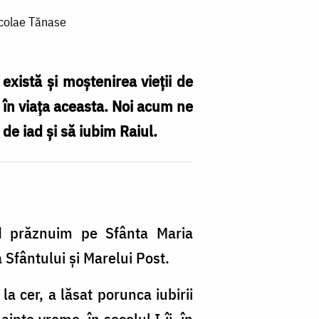
icolae Tănase
există şi moştenirea vieţii de
, în viaţa aceasta. Noi acum ne
de iad şi să iubim Raiul.
nd prăznuim pe Sfânta Maria
Sfântului şi Marelui Post.
la cer, a lăsat porunca iubirii
inte vreme, în secolul I-îi, în