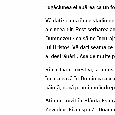
rugăciunea ei apărea ca un fo
Vă daţi seama în ce stadiu de
a cincea din Post serbarea ac
Dumnezeu - ca să ne încurajez
lui Hristos. Vă daţi seama ce 
al desfrânării. Aşa de multe p
Şi cu toate acestea, a ajuns
încurajează în Duminica ace
căinţă, dacă promitem îndrep
Aţi mai auzit în Sfânta Evang
Zevedeu. Ei au spus: „Doamne