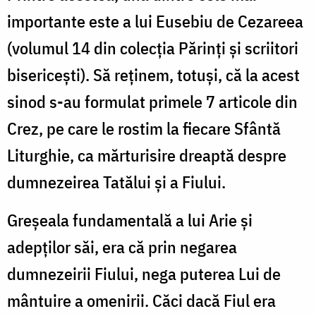
importante este a lui Eusebiu de Cezareea
(volumul 14 din colecţia Părinţi şi scriitori
bisericeşti). Să reţinem, totuşi, că la acest
sinod s-au formulat primele 7 articole din
Crez, pe care le rostim la fiecare Sfântă
Liturghie, ca mărturisire dreaptă despre
dumnezeirea Tatălui şi a Fiului.
Greşeala fundamentală a lui Arie şi
adepţilor săi, era că prin negarea
dumnezeirii Fiului, nega puterea Lui de
mântuire a omenirii. Căci dacă Fiul era