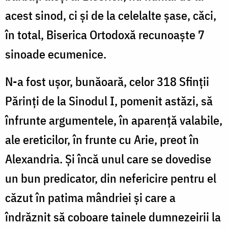
acest sinod, ci şi de la celelalte şase, căci,
în total, Biserica Ortodoxă recunoaşte 7
sinoade ecumenice.
N-a fost uşor, bunăoară, celor 318 Sfinţii
Părinţi de la Sinodul I, pomenit astăzi, să
înfrunte argumentele, în aparenţă valabile,
ale ereticilor, în frunte cu Arie, preot în
Alexandria. Şi încă unul care se dovedise
un bun predicator, din nefericire pentru el
căzut în patima mândriei şi care a
îndrăznit să coboare tainele dumnezeirii la