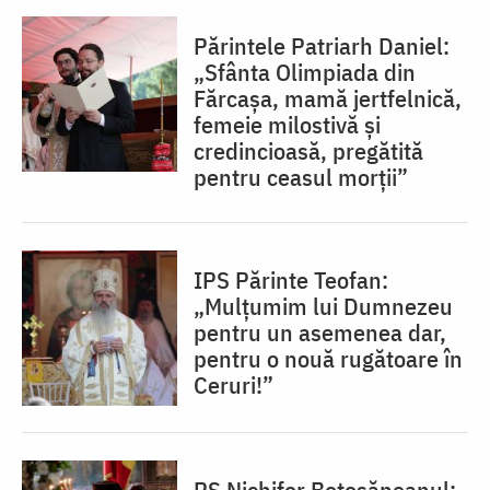
Părintele Patriarh Daniel:
„Sfânta Olimpiada din
Fărcașa, mamă jertfelnică,
femeie milostivă și
credincioasă, pregătită
pentru ceasul morții”
IPS Părinte Teofan:
„Mulțumim lui Dumnezeu
pentru un asemenea dar,
pentru o nouă rugătoare în
Ceruri!”
PS Nichifor Botoșăneanul: