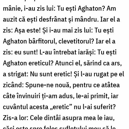
mânie, i-au zis lui: Tu eşti Aghaton? Am
auzit că eşti desfrânat şi mândru. Iar el a
zis: Aşa este! Şi i-au mai zis lui: Tu eşti
Aghaton bârfitorul, clevetitorul? Iar el a
zis: eu sunt! L-au întrebat iarăşi: Tu eşti
Aghaton ereticul? Atunci el, sărind ca ars,
a strigat: Nu sunt eretic! Şi l-au rugat pe el
zicând: Spune-ne nouă, pentru ce atâtea
câte învinuiri ţi-am adus, le-ai primit, iar
cuvântul acesta „eretic” nu l-ai suferit?
Zis-a lor: Cele dintâi asupra mea le iau,
căci este spre folos sufletului meu să le