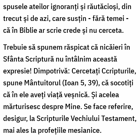
spusele ateilor ignoranţi şi răutăcioşi, din
trecut şi de azi, care susţin - fără temei -
că în Biblie ar scrie crede şi nu cerceta.
Trebuie să spunem răspicat că nicăieri în
Sfânta Scriptură nu întâlnim această
expresie! Dimpotrivă: Cercetaţi Ccripturile,
spune Mântuitorul (Ioan 5, 39), că socotiţi
că în ele aveţi viaţă veşnică. Şi acelea
mărturisesc despre Mine. Se face referire,
desigur, la Scripturile Vechiului Testament,
mai ales la profeţiile mesianice.