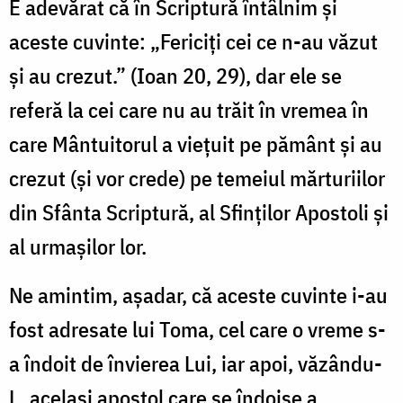
E adevărat că în Scriptură întâlnim şi
aceste cuvinte: „Fericiţi cei ce n-au văzut
şi au crezut.” (Ioan 20, 29), dar ele se
referă la cei care nu au trăit în vremea în
care Mântuitorul a vieţuit pe pământ şi au
crezut (şi vor crede) pe temeiul mărturiilor
din Sfânta Scriptură, al Sfinţilor Apostoli şi
al urmaşilor lor.
Ne amintim, aşadar, că aceste cuvinte i-au
fost adresate lui Toma, cel care o vreme s-
a îndoit de învierea Lui, iar apoi, văzându-
L, acelaşi apostol care se îndoise a