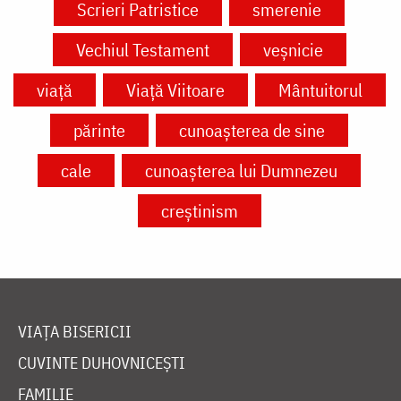
Scrieri Patristice
smerenie
Vechiul Testament
veșnicie
viață
Viață Viitoare
Mântuitorul
părinte
cunoașterea de sine
cale
cunoașterea lui Dumnezeu
creștinism
VIAȚA BISERICII
CUVINTE DUHOVNICEȘTI
FAMILIE