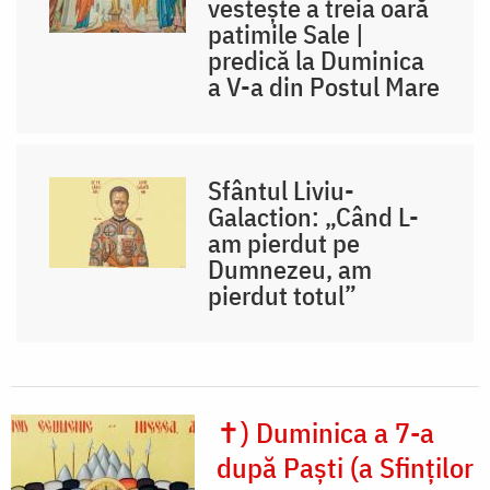
vesteşte a treia oară
patimile Sale |
predică la Duminica
a V-a din Postul Mare
Sfântul Liviu-
Galaction: „Când L-
am pierdut pe
Dumnezeu, am
pierdut totul”
✝) Duminica a 7-a
după Paști (a Sfinților