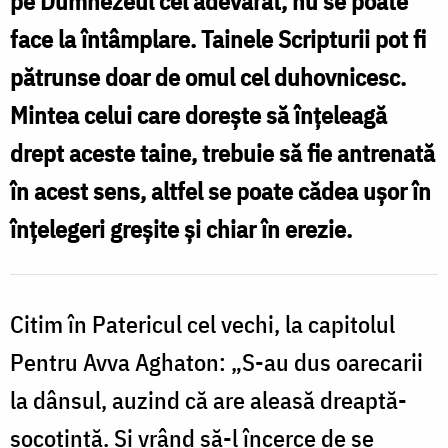
pe Dumnezeul cel adevărat, nu se poate
Paşti
face la întâmplare. Tainele Scripturii pot fi
-
pătrunse doar de omul cel duhovnicesc.
a
Mintea celui care doreşte să înţeleagă
Sfinţilor
drept aceste taine, trebuie să fie antrenată
Părinţi
în acest sens, altfel se poate cădea uşor în
de
înţelegeri greşite şi chiar în erezie.
la
Sinodul
I
Citim în Patericul cel vechi, la capitolul
Ecumenic
Pentru Avva Aghaton: „S-au dus oarecarii
la dânsul, auzind că are aleasă dreaptă-
socotinţă. Şi vrând să-l încerce de se