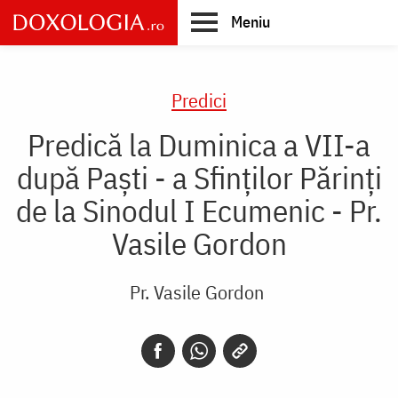
Skip
Meniu
to
main
Main
content
navigation
Predici
Predică la Duminica a VII-a
după Paşti - a Sfinţilor Părinţi
de la Sinodul I Ecumenic - Pr.
Vasile Gordon
Pr. Vasile Gordon