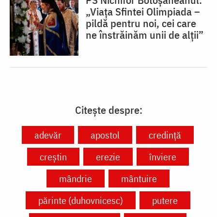
„Viața Sfintei Olimpiada –
pildă pentru noi, cei care
ne înstrăinăm unii de alții”
Citește despre:
adevăr
apostol
credință
creștin
erezie
înviere
mândrie
mântuire
părinte (duhovnicesc)
putere