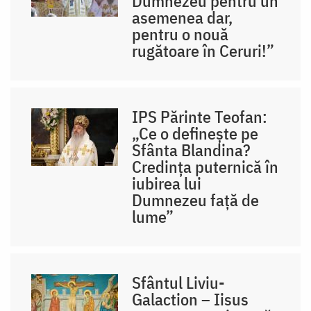
Dumnezeu pentru un
asemenea dar,
pentru o nouă
rugătoare în Ceruri!”
IPS Părinte Teofan:
„Ce o definește pe
Sfânta Blandina?
Credința puternică în
iubirea lui
Dumnezeu față de
lume”
Sfântul Liviu-
Galaction – Iisus