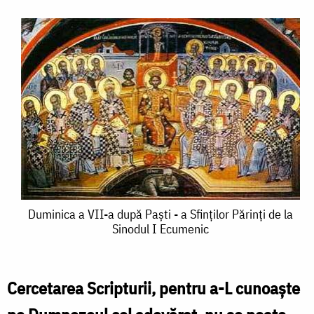
Duminica
Duminica a VII-a după Paşti - a Sfinţilor Părinţi de la
Sinodul I Ecumenic
a
VII-
a
Cercetarea Scripturii, pentru a-L cunoaşte
după