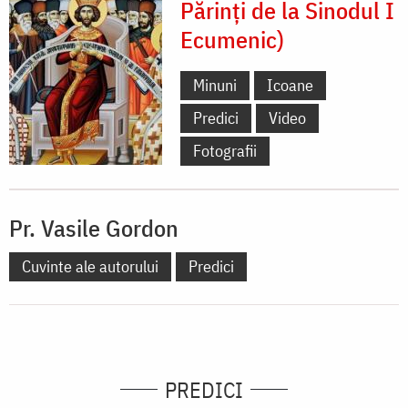
Părinți de la Sinodul I
Ecumenic)
Minuni
Icoane
Predici
Video
Fotografii
Pr. Vasile Gordon
Cuvinte ale autorului
Predici
PREDICI