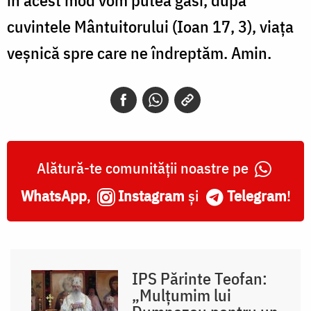
cuvintele Mântuitorului (Ioan 17, 3), viaţa
veşnică spre care ne îndreptăm. Amin.
Alătură-te comunității noastre pe
WhatsApp
,
Instagram
și
Telegram
!
IPS Părinte Teofan:
„Mulțumim lui