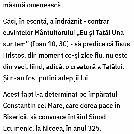
măsură omenească.
Căci, în esenţă, a îndrăznit - contrar
cuvintelor Mântuitorului „Eu şi Tatăl Una
suntem” (Ioan 10, 30) - să predice că Iisus
Hristos, din moment ce-şi zice fiu, nu este
din veci, fiind, adică, o creatură a Tatălui.
Şi n-au fost puţini adepţii lui... .
Acest fapt l-a determinat pe împăratul
Constantin cel Mare, care dorea pace în
Biserică, să convoace întâiul Sinod
Ecumenic, la Niceea, în anul 325.