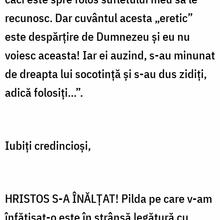
recunosc. Dar cuvântul acesta „eretic”
este despărţire de Dumnezeu şi eu nu
voiesc aceasta! Iar ei auzind, s-au minunat
de dreapta lui socotinţă şi s-au dus zidiţi,
adică folosiţi...”.
Iubiţi credincioşi,
HRISTOS S-A ÎNĂLŢAT! Pilda pe care v-am
înfăţişat-o este în strânsă legătură cu