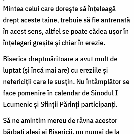
Mintea celui care doreşte să înţeleagă
drept aceste taine, trebuie să fie antrenată
în acest sens, altfel se poate cădea uşor în
înţelegeri greşite şi chiar în erezie.
Biserica dreptmăritoare a avut mult de
luptat (şi încă mai are) cu ereziile şi
nefericiţii care le susţin. Nu întâmplător se
face pomenire în calendar de Sinodul I
Ecumenic şi Sfinţii Părinţi participanţi.
Să ne amintim mereu de râvna acestor
bărbaţi aleşi ai Bisericii, nu numai de la