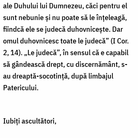
ale Duhului lui Dumnezeu, căci pentru el
sunt nebunie şi nu poate să le înţeleagă,
fiindcă ele se judecă duhovniceşte. Dar
omul duhovnicesc toate le judecă” (I Cor.
2, 14). „Le judecă”, în sensul că e capabil
să gândească drept, cu discernământ, s-
au dreaptă-socotinţă, după limbajul
Patericului.
Iubiţi ascultători,