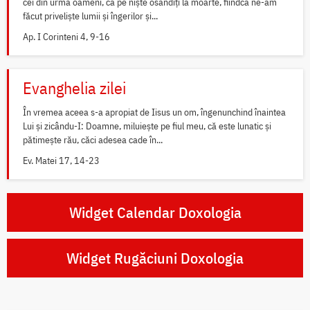
cei din urmă oameni, ca pe niște osândiți la moarte, fiindcă ne-am
făcut priveliște lumii și îngerilor și...
Ap. I Corinteni 4, 9-16
Evanghelia zilei
În vremea aceea s-a apropiat de Iisus un om, îngenunchind înaintea
Lui și zicându-I: Doamne, miluiește pe fiul meu, că este lunatic și
pătimește rău, căci adesea cade în...
Ev. Matei 17, 14-23
Widget Calendar Doxologia
Widget Rugăciuni Doxologia