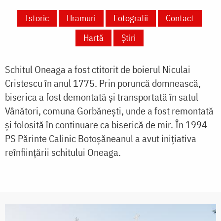
Istoric
Hramuri
Fotografii
Contact
Hartă
Știri
Schitul Oneaga a fost ctitorit de boierul Niculai
Cristescu în anul 1775. Prin poruncă domnească,
biserica a fost demontată și transportată în satul
Vânători, comuna Gorbăneşti, unde a fost remontată
şi folosită în continuare ca biserică de mir. În 1994
PS Părinte Calinic Botoşăneanul a avut iniţiativa
reînfiinţării schitului Oneaga.