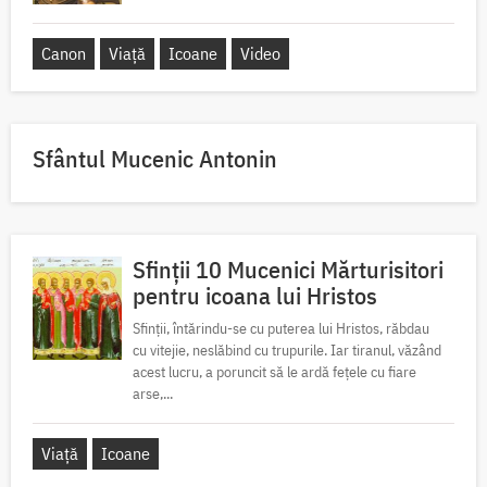
Canon
Viață
Icoane
Video
Sfântul Mucenic Antonin
Sfinții 10 Mucenici Mărturisitori
pentru icoana lui Hristos
Sfinții, întărindu-se cu puterea lui Hristos, răbdau
cu vitejie, neslăbind cu trupurile. Iar tiranul, văzând
acest lucru, a poruncit să le ardă fețele cu fiare
arse,...
Viață
Icoane