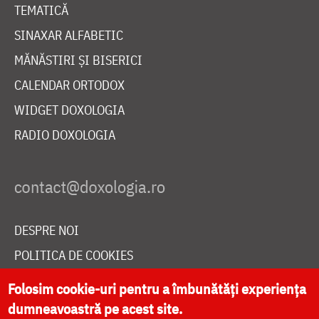
TEMATICĂ
SINAXAR ALFABETIC
MĂNĂSTIRI ȘI BISERICI
CALENDAR ORTODOX
WIDGET DOXOLOGIA
RADIO DOXOLOGIA
DESPRE NOI
POLITICA DE COOKIES
DONEAZĂ ONLINE PENTRU CATEDRALA NAȚIONALĂ
Folosim cookie-uri pentru a îmbunătăți experiența
dumneavoastră pe acest site.