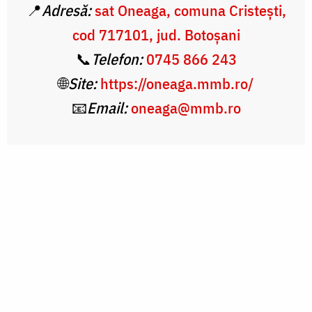
📍
Adresă:
sat Oneaga, comuna Cristeşti,
cod 717101, jud. Botoşani
📞
Telefon:
0745 866 243
🌐
Site:
https://oneaga.mmb.ro/
📧
Email:
oneaga@mmb.ro