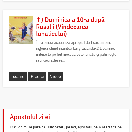
✝) Duminica a 10-a după
Rusalii (Vindecarea
lunaticului)
În vremea aceea s-a apropiat de Iisus un om,
îngenunchind înaintea Lui și zicându-I: Doamne,
miluiește pe fiul meu, că este lunatic și pătimește
rău, căci adesea...
Icoane
Predici
Video
Apostolul zilei
Fraților, mi se pare că Dumnezeu, pe noi, apostolii, ne-a arătat ca pe