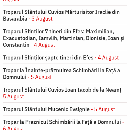
Troparul Sfântului Cuvios Mărturisitor Iraclie din
Basarabia
- 3 August
Troparul Sfinţilor 7 tineri din Efes: Maximilian,
Exacustodian, Iamvlih, Martinian, Dionisie, Ioan şi
Constantin
- 4 August
Troparul Sfinţilor şapte tineri din Efes
- 4 August
Tropar la Înainte-prăznuirea Schimbării la Faţă a
Domnului
- 5 August
Troparul Sfântului Cuvios Ioan Iacob de la Neamț
-
5 August
Troparul Sfântului Mucenic Evsignie
- 5 August
Tropar la Praznicul Schimbării la Faţă a Domnului
-
6 August