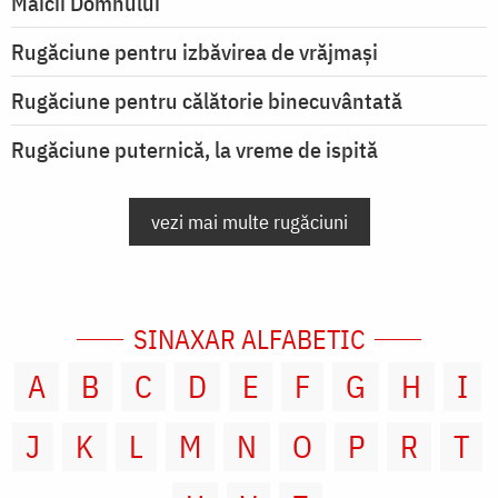
Maicii Domnului
Rugăciune pentru izbăvirea de vrăjmași
Rugăciune pentru călătorie binecuvântată
Rugăciune puternică, la vreme de ispită
vezi mai multe rugăciuni
SINAXAR ALFABETIC
A
B
C
D
E
F
G
H
I
J
K
L
M
N
O
P
R
T