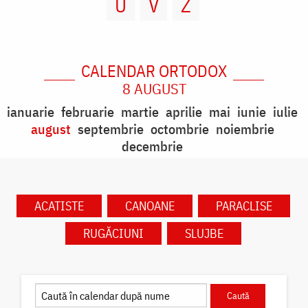
U
V
Z
CALENDAR ORTODOX
8 AUGUST
ianuarie
februarie
martie
aprilie
mai
iunie
iulie
august
septembrie
octombrie
noiembrie
decembrie
ACATISTE
CANOANE
PARACLISE
RUGĂCIUNI
SLUJBE