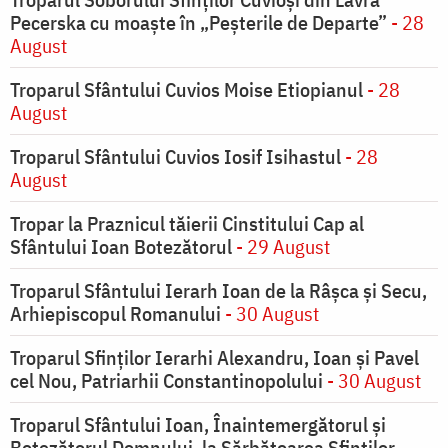
Pecerska cu moaște în „Peșterile de Departe”
- 28
August
Troparul Sfântului Cuvios Moise Etiopianul
- 28
August
Troparul Sfântului Cuvios Iosif Isihastul
- 28
August
Tropar la Praznicul tăierii Cinstitului Cap al
Sfântului Ioan Botezătorul
- 29 August
Troparul Sfântului Ierarh Ioan de la Râşca şi Secu,
Arhiepiscopul Romanului
- 30 August
Troparul Sfinţilor Ierarhi Alexandru, Ioan şi Pavel
cel Nou, Patriarhii Constantinopolului
- 30 August
Troparul Sfântului Ioan, Înaintemergătorul şi
Botezătorul Domnului, la Sărbătoarea Sfinţilor