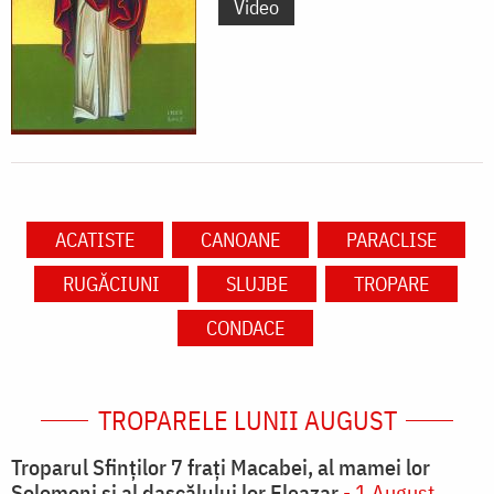
Video
ACATISTE
CANOANE
PARACLISE
RUGĂCIUNI
SLUJBE
TROPARE
CONDACE
TROPARELE LUNII AUGUST
Troparul Sfinţilor 7 fraţi Macabei, al mamei lor
Solomoni şi al dascălului lor Eleazar
- 1 August