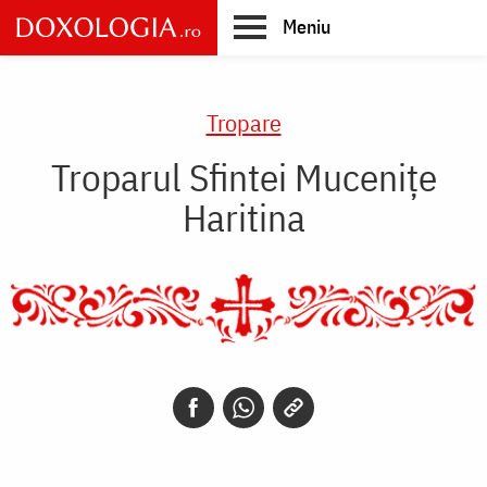
Skip
Meniu
to
main
Main
content
navigation
Tropare
Troparul Sfintei Muceniţe
Haritina