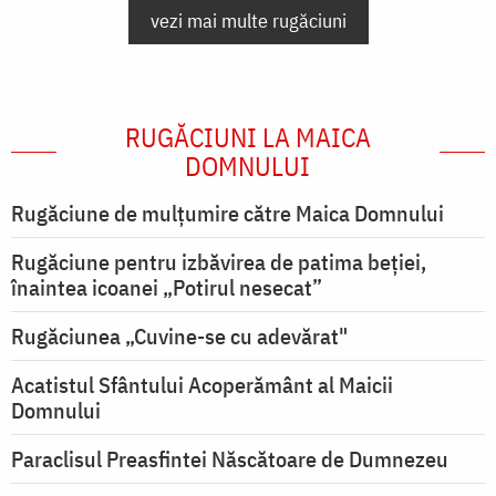
vezi mai multe rugăciuni
RUGĂCIUNI LA MAICA
DOMNULUI
Rugăciune de mulţumire către Maica Domnului
Rugăciune pentru izbăvirea de patima beției,
înaintea icoanei „Potirul nesecat”
Rugăciunea „Cuvine-se cu adevărat"
Acatistul Sfântului Acoperământ al Maicii
Domnului
Paraclisul Preasfintei Născătoare de Dumnezeu