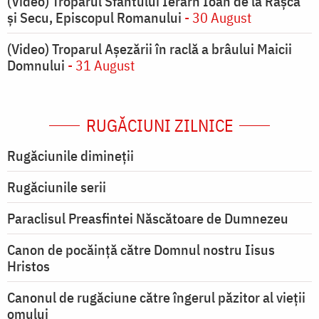
(Video) Troparul Sfântului Ierarh Ioan de la Râșca
și Secu, Episcopul Romanului
- 30 August
(Video) Troparul Așezării în raclă a brâului Maicii
Domnului
- 31 August
RUGĂCIUNI ZILNICE
Rugăciunile dimineții
Rugăciunile serii
Paraclisul Preasfintei Născătoare de Dumnezeu
Canon de pocăință către Domnul nostru Iisus
Hristos
Canonul de rugăciune către îngerul păzitor al vieții
omului