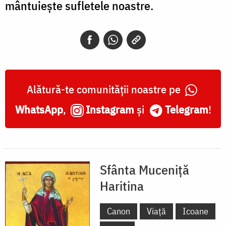
mântuiește sufletele noastre.
Alătură-te comunității noastre pe
WhatsApp
,
Instagram
și
Telegram
!
Sfânta Muceniță
Haritina
Canon
Viață
Icoane