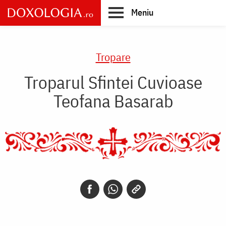
Skip
Meniu
to
main
Main
content
navigation
Tropare
Troparul Sfintei Cuvioase
Teofana Basarab