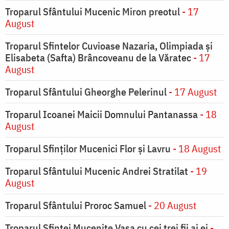
Troparul Sfântului Mucenic Miron preotul
- 17
August
Troparul Sfintelor Cuvioase Nazaria, Olimpiada și
Elisabeta (Safta) Brâncoveanu de la Văratec
- 17
August
Troparul Sfântului Gheorghe Pelerinul
- 17 August
Troparul Icoanei Maicii Domnului Pantanassa
- 18
August
Troparul Sfinţilor Mucenici Flor şi Lavru
- 18 August
Troparul Sfântului Mucenic Andrei Stratilat
- 19
August
Troparul Sfântului Proroc Samuel
- 20 August
Troparul Sfintei Muceniţe Vasa cu cei trei fii ai ei
-