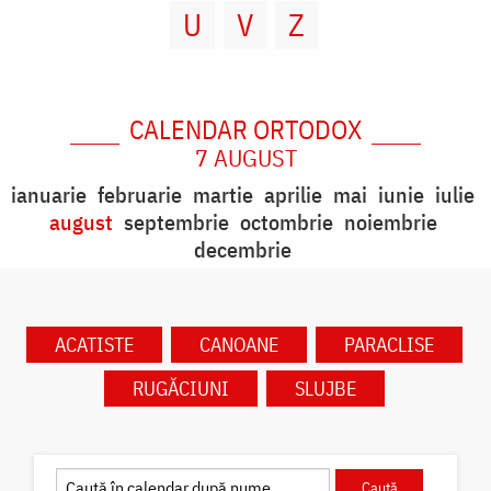
U
V
Z
CALENDAR ORTODOX
7 AUGUST
ianuarie
februarie
martie
aprilie
mai
iunie
iulie
august
septembrie
octombrie
noiembrie
decembrie
ACATISTE
CANOANE
PARACLISE
RUGĂCIUNI
SLUJBE