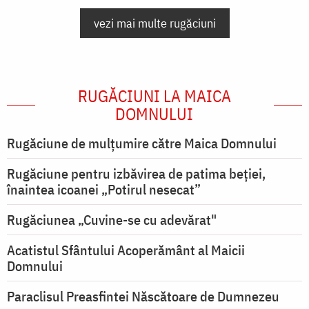
vezi mai multe rugăciuni
RUGĂCIUNI LA MAICA
DOMNULUI
Rugăciune de mulţumire către Maica Domnului
Rugăciune pentru izbăvirea de patima beției,
înaintea icoanei „Potirul nesecat”
Rugăciunea „Cuvine-se cu adevărat"
Acatistul Sfântului Acoperământ al Maicii
Domnului
Paraclisul Preasfintei Născătoare de Dumnezeu