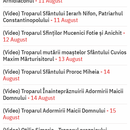
Arhidiaconul
- 11 August
(Video) Troparul Sfântului Ierarh Nifon, Patriarhul
Constantinopolului
- 11 August
(Video) Troparul Sfinților Mucenici Fotie și Anichit
-
12 August
(Video) Troparul mutării moaștelor Sfântului Cuvios
Maxim Mărturisitorul
- 13 August
(Video) Troparul Sfântului Proroc Miheia
- 14
August
(Video) Troparul Înainteprăznuirii Adormirii Maicii
Domnului
- 14 August
(Video) Troparul Adormirii Maicii Domnului
- 15
August
(Video) Otilia Simeria - Troparul praznicului