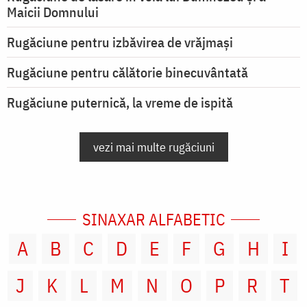
Maicii Domnului
Rugăciune pentru izbăvirea de vrăjmași
Rugăciune pentru călătorie binecuvântată
Rugăciune puternică, la vreme de ispită
vezi mai multe rugăciuni
SINAXAR ALFABETIC
A
B
C
D
E
F
G
H
I
J
K
L
M
N
O
P
R
T