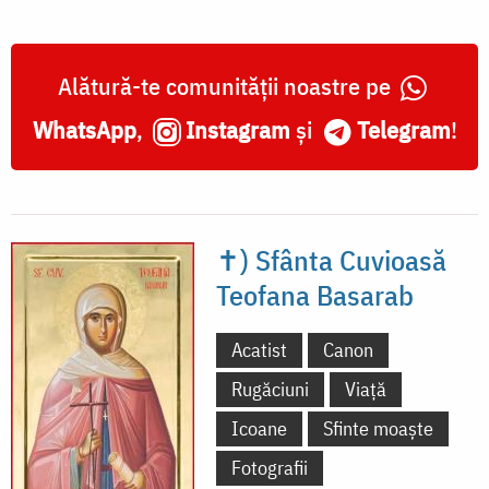
Alătură-te comunității noastre pe
WhatsApp
,
Instagram
și
Telegram
!
✝) Sfânta Cuvioasă
Teofana Basarab
Acatist
Canon
Rugăciuni
Viață
Icoane
Sfinte moaște
Fotografii