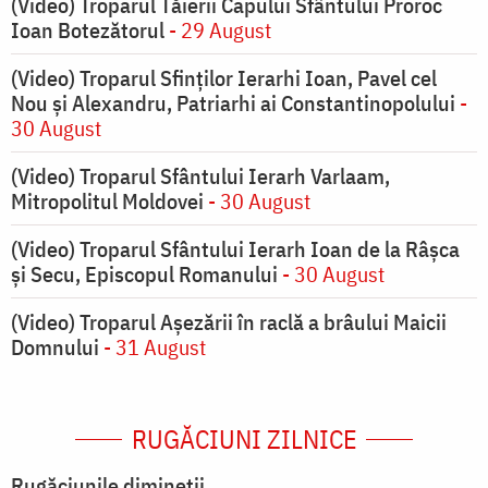
(Video) Troparul Tăierii Capului Sfântului Proroc
Ioan Botezătorul
- 29 August
(Video) Troparul Sfinților Ierarhi Ioan, Pavel cel
Nou și Alexandru, Patriarhi ai Constantinopolului
-
30 August
(Video) Troparul Sfântului Ierarh Varlaam,
Mitropolitul Moldovei
- 30 August
(Video) Troparul Sfântului Ierarh Ioan de la Râșca
și Secu, Episcopul Romanului
- 30 August
(Video) Troparul Așezării în raclă a brâului Maicii
Domnului
- 31 August
RUGĂCIUNI ZILNICE
Rugăciunile dimineții