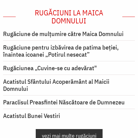
RUGĂCIUNI LA MAICA
DOMNULUI
Rugăciune de mulţumire către Maica Domnului
Rugăciune pentru izbăvirea de patima beției,
înaintea icoanei „Potirul nesecat”
Rugăciunea „Cuvine-se cu adevărat"
Acatistul Sfântului Acoperământ al Maicii
Domnului
Paraclisul Preasfintei Născătoare de Dumnezeu
Acatistul Bunei Vestiri
vezi mai multe rugăciuni