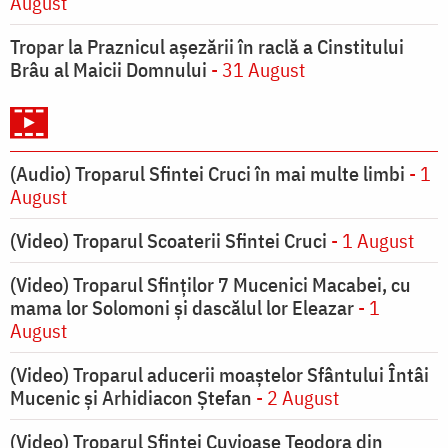
August
Tropar la Praznicul aşezării în raclă a Cinstitului
Brâu al Maicii Domnului
- 31 August
(Audio) Troparul Sfintei Cruci în mai multe limbi
- 1
August
(Video) Troparul Scoaterii Sfintei Cruci
- 1 August
(Video) Troparul Sfinților 7 Mucenici Macabei, cu
mama lor Solomoni și dascălul lor Eleazar
- 1
August
(Video) Troparul aducerii moaștelor Sfântului Întâi
Mucenic și Arhidiacon Ștefan
- 2 August
(Video) Troparul Sfintei Cuvioase Teodora din