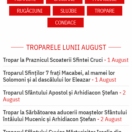
RUGĂCIUNI
SLUJBE
TROPARE
CONDACE
TROPARELE LUNII AUGUST
Tropar la Praznicul Scoaterii Sfintei Cruci
- 1 August
Troparul Sfinţilor 7 fraţi Macabei, al mamei lor
Solomoni şi al dascălului lor Eleazar
- 1 August
Troparul Sfântului Apostol și Arhidiacon Ștefan
- 2
August
Tropar la Sărbătoarea aducerii moaştelor Sfântului
întâiului Mucenic şi Arhidiacon Ştefan
- 2 August
Troparul Sfântului Cuvios Mărturisitor Iraclie din