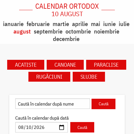
CALENDAR ORTODOX
10 AUGUST
ianuarie
februarie
martie
aprilie
mai
iunie
iulie
august
septembrie
octombrie
noiembrie
decembrie
ACATISTE
CANOANE
PARACLISE
RUGĂCIUNI
SLUJBE
Caută în calendar după dată