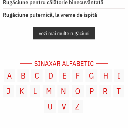
Rugăciune pentru călătorie binecuvântată
Rugăciune puternică, la vreme de ispită
vezi mai multe rugăciuni
SINAXAR ALFABETIC
A
B
C
D
E
F
G
H
I
J
K
L
M
N
O
P
R
T
U
V
Z