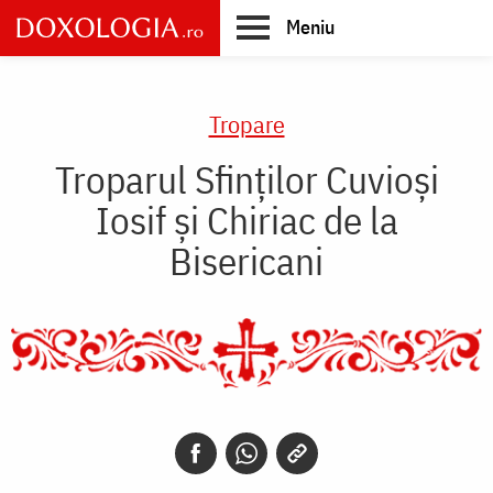
Skip
Meniu
to
main
Main
content
navigation
Tropare
Troparul Sfinților Cuvioși
Iosif și Chiriac de la
Bisericani