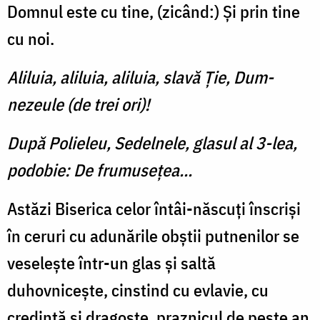
Domnul este cu tine, (zicând:) Şi prin tine
cu noi.
Aliluia, aliluia, aliluia, slavă Ţie, Dum­
nezeule (de trei ori)!
După Polieleu, Sedelnele, glasul al 3-lea,
podobie: De frumuseţea...
Astăzi Biserica celor întâi-născuți înscriși
în ceruri cu adunările obştii putnenilor se
vese­leşte într-un glas şi saltă
duhovniceşte, cinstind cu evlavie, cu
credinţă şi dragoste, praznicul de peste an