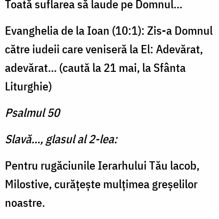
Toată suflarea să laude pe Domnul...
Evanghelia de la Ioan (10:1): Zis-a Domnul
către iudeii care veni­seră la El: Adevărat,
adevărat... (caută la 21 mai, la Sfânta
Liturghie)
Psalmul 50
Slavă..., glasul al 2-lea:
Pentru rugăciunile Ierar­hului Tău lacob,
Milostive, curăţeşte mulţimea greşelilor
noastre.