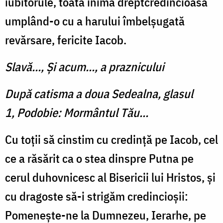
iubitorule, toată inima dreptcredincioasă
umplând-o cu a harului îmbel­şugată
revărsare, fericite Iacob.
Slavă..., Şi acum..., a praznicului
După catisma a doua Sedealna, glasul
1, Podobie:
Mormântul Tău...
Cu toții să cinstim cu credinţă pe Iacob, cel
ce a răsărit ca o stea dinspre Putna pe
cerul duhovnicesc al Bisericii lui Hristos, și
cu dragoste să-i strigăm credincioşii:
Pomenește-ne la Dumnezeu, Ierarhe, pe