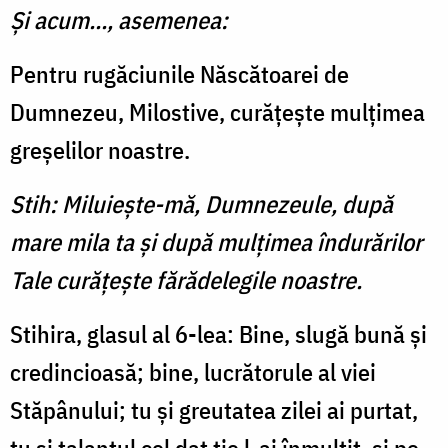
Şi acum..., asemenea:
Pentru rugăciunile Născătoa­rei de
Dumnezeu, Milostive, curăţeşte mulţimea
greşelilor noastre.
Stih: Miluieşte-mă, Dumnezeule, după
mare mila ta şi după mulţimea îndurărilor
Tale curăţeşte fărădelegile noastre.
Stihira, glasul al 6-lea: Bine, slugă bună şi
credin­cioasă; bine, lucrătorule al viei
Stăpânului; tu şi greutatea zilei ai purtat,