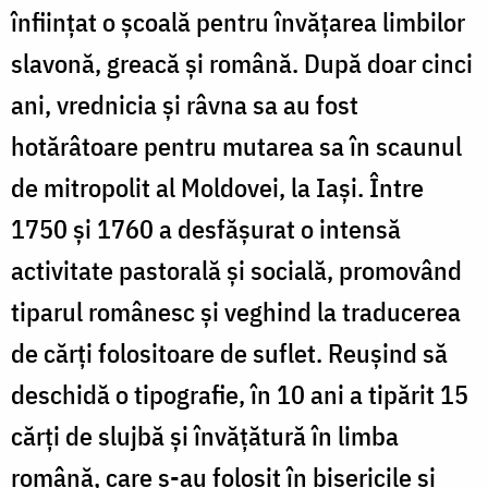
înfiinţat o şcoală pentru învăţarea limbilor
slavonă, greacă şi română. După doar cinci
ani, vrednicia şi râvna sa au fost
hotărâtoare pentru mutarea sa în scaunul
de mitropo­lit al Moldovei, la Iași. Între
1750 şi 1760 a desfășurat o intensă
activitate pastorală şi socială, promovând
tipa­rul românesc şi veghind la traducerea
de cărţi folositoare de suflet. Reuşind să
deschidă o tipografie, în 10 ani a tipărit 15
cărţi de slujbă şi învăţătură în limba
română, care s-au folosit în bisericile si