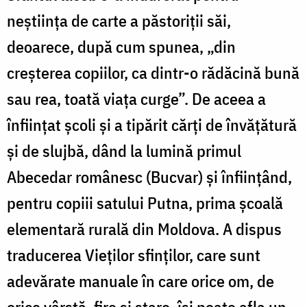
neştiinţa de carte a păstoriţii săi,
deoarece, după cum spunea, „din
creşterea copiilor, ca dintr-o rădăcină bună
sau rea, toată viaţa curge”. De aceea a
înfiinţat şcoli şi a tipărit cărţi de învăţătură
şi de slujbă, dând la lumină primul
Abecedar românesc (Bucvar) şi înfiinţând,
pentru copiii satului Putna, prima şcoală
elemen­tară rurală din Moldova. A dispus
traducerea Vieţilor sfinţilor, care sunt
adevărate manuale în care orice om, de