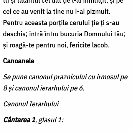
tu şi talantul cel dat ţie l-ai înmulţit, şi pe
cei ce au venit la tine nu i-ai piz­muit.
Pentru aceasta porţile cerului ție ți s-au
deschis; intră întru bucuria Domnului tău;
şi roagă-te pentru noi, fericite lacob.
Canoanele
Se pune canonul praznicului cu irmo­sul pe
8 şi canonul ierarhului pe 6.
Canonul Ierarhului
Cântarea 1
, glasul 1: