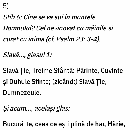
5).
Stih 6: Cine se va sui în muntele
Domnului? Cel nevinovat cu mâinile şi
curat cu inima (cf. Psalm 23: 3-4).
Slavă..., glasul 1:
Slavă Ție, Treime Sfântă: Părinte, Cuvinte
şi Duhule Sfinte; (zicând:) Slavă Ţie,
Dumnezeule.
Şi acum..., acelaşi glas:
Bucură-te, ceea ce eşti plină de har, Mărie,