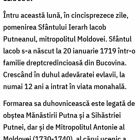
Întru această lună, în cincisprezece zile,
pomenirea Sfântului Ierarh lacob
Putneanul, mitropolitul Moldovei. Sfântul
lacob s-a născut la 20 ianu­arie 1719 într-o
familie dreptcredincioasă din Bucovina.
Crescând în duhul adevăratei evlavii, la
numai 12 ani a intrat în viata monahală.
Formarea sa duhovnicească este legată de
obştea Mănăstirii Putna și a Sihăstriei
Putnei, dar și de Mitropolitul Antonie al
Moldovei (1730-1740), al cărui ucenic a