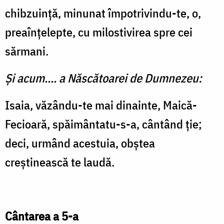
chibzuinţă, minunat împotrivindu-te, o,
preaînţelepte, cu milostivirea spre cei
sărmani.
Și acum.... a Născătoarei de Dumnezeu:
Isaia, văzându-te mai dinainte, Maică-
Fecioară, spăimântatu-s-a, cântând ţie;
deci, urmând acestuia, obştea
creştinească te laudă.
Cântarea a 5-a