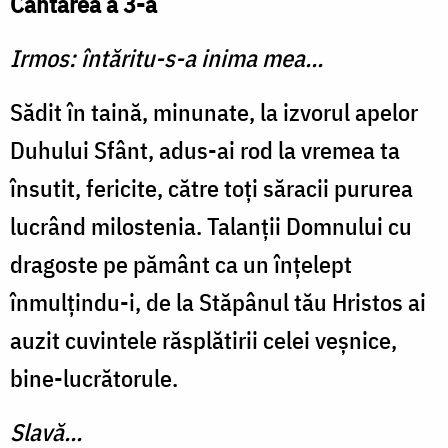
Cântarea a 3-a
Irmos: întăritu-s-a inima mea...
Sădit în taină, minunate, la izvorul apelor
Duhului Sfânt, adus-ai rod la vremea ta
însutit, fericite, către toţi săracii puru­rea
lucrând milostenia. Talanții Domnului cu
dragoste pe pământ ca un înţelept
înmulţindu-i, de la Stăpânul tău Hristos ai
auzit cuvin­tele răsplătirii celei veşnice,
bine-lucrătorule.
Slavă...