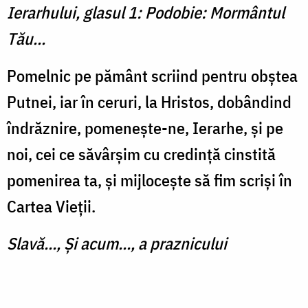
Ierarhului, glasul 1: Podobie: Mormântul
Tău...
Pomelnic pe pământ scri­ind pentru obştea
Putnei, iar în ceruri, la Hristos, dobândind
îndrăznire, pomeneşte-ne, Ierarhe, şi pe
noi, cei ce săvârșim cu credinţă cinstită
pomenirea ta, şi mijloceşte să fim scrişi în
Cartea Vieţii.
Slavă..., Şi acum..., a praznicului