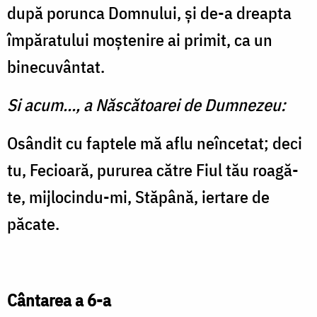
după porunca Domnului, şi de-a dreapta
împăratului moştenire ai pri­mit, ca un
binecuvântat.
Si acum..., a Născătoarei de Dumnezeu:
Osândit cu faptele mă aflu neîncetat; deci
tu, Fecioară, pururea către Fiul tău roagă-
te, mijlocindu-mi, Stăpână, ier­tare de
păcate.
Cântarea a 6-a