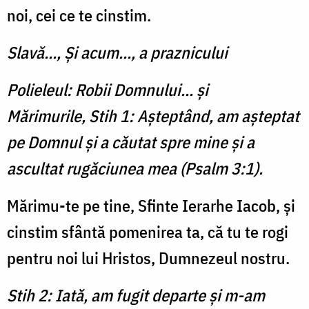
noi, cei ce te cinstim.
Slavă..., Şi acum..., a praznicului
Polieleul: Robii Domnului... şi
Mărimurile, Stih 1: Aşteptând, am aşteptat
pe Domnul şi a căutat spre mine şi a
ascultat rugăciunea mea (Psalm 3:1).
Mărimu-te pe tine, Sfinte Ierarhe Iacob, și
cinstim sfântă pomenirea ta, că tu te rogi
pen­tru noi lui Hristos, Dumnezeul nostru.
Stih 2: Iată, am fugit departe şi m-am