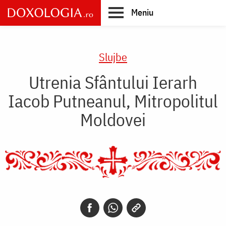
Skip
Meniu
to
main
Main
content
navigation
Slujbe
Utrenia Sfântului Ierarh
Iacob Putneanul, Mitropolitul
Moldovei