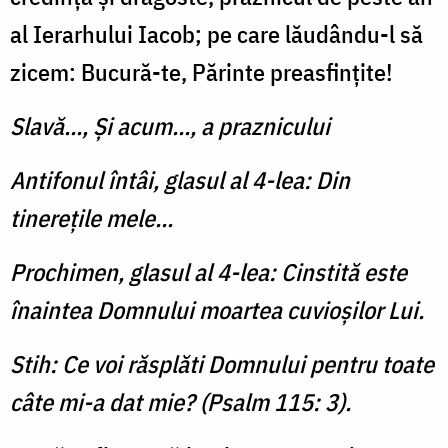
al Ierarhului Iacob; pe care lăudându-l să
zicem: Bucură-te, Părinte preasfinţite!
Slavă..., Şi acum..., a praznicului
Antifonul întâi, glasul al 4-lea: Din
tinereţile mele...
Prochimen, glasul al 4-lea: Cinstită este
înaintea Dom­nului moartea cuvioşilor Lui.
Stih: Ce voi răsplăti Domnului pentru toate
câte mi-a dat mie? (Psalm 115: 3).