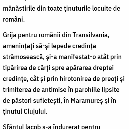
mănăstirile din toate ţinuturile locuite de
români.
Grija pentru românii din Tran­silvania,
ameninţaţi să-şi lepede credinţa
strămosească, și-a manifestat-o atât prin
tipărirea de cărţi spre apărarea dreptei
credinţe, cât şi prin hirotonirea de preoţi şi
trimite­rea de antimise în parohiile lipsite
de păstori sufleteşti, în Maramureş şi în
ţinutul Clujului.
Sfântul lacob s-a îndurerat pen­tru