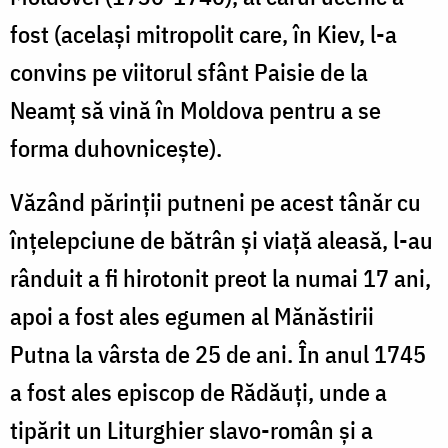
fost (acelaşi mitropolit care, în Kiev, l-a
convins pe viitorul sfânt Paisie de la
Neamţ să vină în Moldova pen­tru a se
forma duhovniceşte).
Văzând părinţii putneni pe acest tânăr cu
înţelepciune de bătrân şi viață aleasă, l-au
rânduit a fi hirotonit preot la numai 17 ani,
apoi a fost ales egumen al Mănăstirii
Putna la vârsta de 25 de ani. În anul 1745
a fost ales episcop de Rădăuţi, unde a
tipărit un Liturghier slavo-român şi a