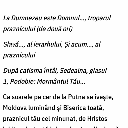
La Dumnezeu este Domnul..., troparul
praznicului (de două ori)
Slavă..., al ierarhului, Şi acum..., al
praznicului
După catisma întâi, Sedealna, glasul
1, Podobie: Mormântul Tău...
Ca soarele pe cer de la Putna se iveşte,
Moldova luminând şi Biserica toată,
praznicul tău cel minunat, de Hristos