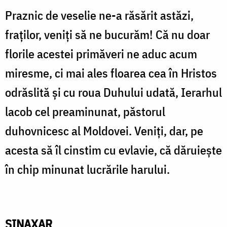
Praznic de veselie ne-a răsă­rit astăzi,
fraţilor, veniţi să ne bucurăm! Că nu doar
florile acestei primăveri ne aduc acum
miresme, ci mai ales floarea cea în Hristos
odrăslită şi cu roua Duhului udată, Ierarhul
lacob cel preaminunat, păsto­rul
duhovnicesc al Moldovei. Veniţi, dar, pe
acesta să îl cin­stim cu evlavie, că dăruieşte
în chip minunat lucrările harului.
SINAXAR