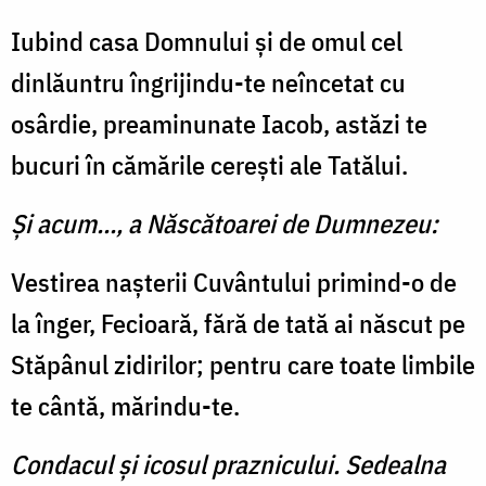
Iubind casa Domnului și de omul cel
dinlăuntru îngrijindu-te neîncetat cu
osârdie, preaminunate Iacob, astăzi te
bucuri în cămările cereşti ale Tatălui.
Și acum..., a Născătoarei de Dumnezeu:
Vestirea naşterii Cuvântului primind-o de
la înger, Fecioară, fără de tată ai năs­cut pe
Stăpânul zidirilor; pen­tru care toate limbile
te cântă, mărindu-te.
Condacul şi icosul praznicului. Sedealna