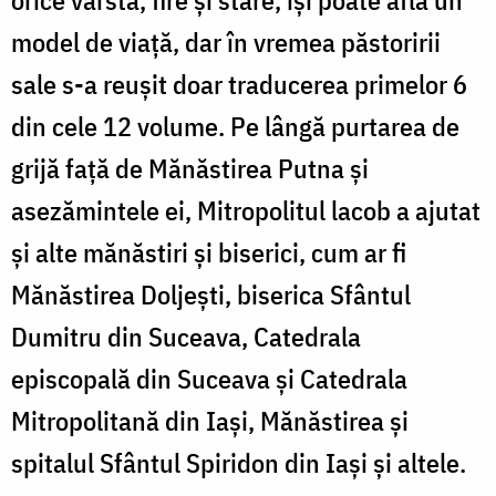
orice vârstă, fire şi stare, îşi poate afla un
model de viață, dar în vremea păstoririi
sale s-a reuşit doar traduce­rea primelor 6
din cele 12 volume. Pe lângă purtarea de
grijă faţă de Mănăstirea Putna și
asezămintele ei, Mitropolitul lacob a ajutat
și alte mănăstiri și biserici, cum ar fi
Mănăstirea Doljeşti, bise­rica Sfântul
Dumitru din Suceava, Catedrala
episcopală din Suceava şi Catedrala
Mitropolitană din Iaşi, Mănăstirea şi
spitalul Sfântul Spiridon din Iaşi şi altele.