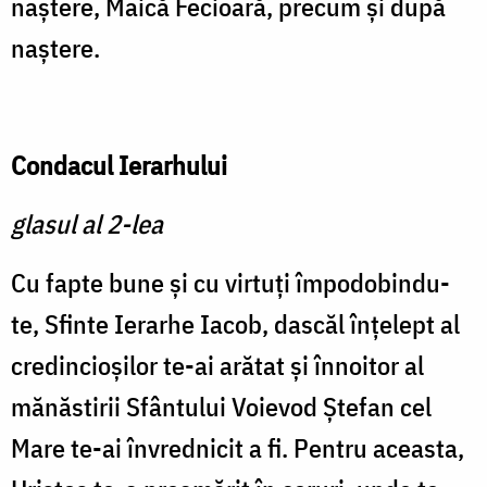
naștere, Maică Fecioară, precum şi după
naştere.
Condacul Ierarhului
glasul al 2-lea
Cu fapte bune şi cu virtuţi împodobindu-
te, Sfinte Ierar­he Iacob, dascăl înţelept al
cre­dincioşilor te-ai arătat şi înno­itor al
mănăstirii Sfântului Voievod Ştefan cel
Mare te-ai învrednicit a fi. Pentru aceasta,