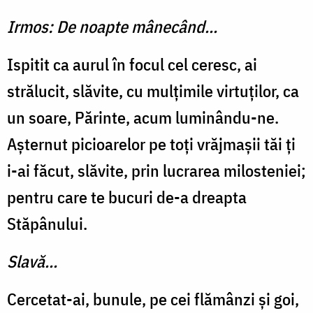
Irmos: De noapte mânecând...
Ispitit ca aurul în focul cel ceresc, ai
strălucit, slăvite, cu mulţimile virtuților, ca
un soare, Părinte, acum luminându-ne.
Aşternut picioarelor pe toţi vrăjmaşii tăi ţi
i-ai făcut, slăvite, prin lucrarea miloste­niei;
pentru care te bucuri de-a dreapta
Stăpânului.
Slavă...
Cercetat-ai, bunule, pe cei flămânzi şi goi,