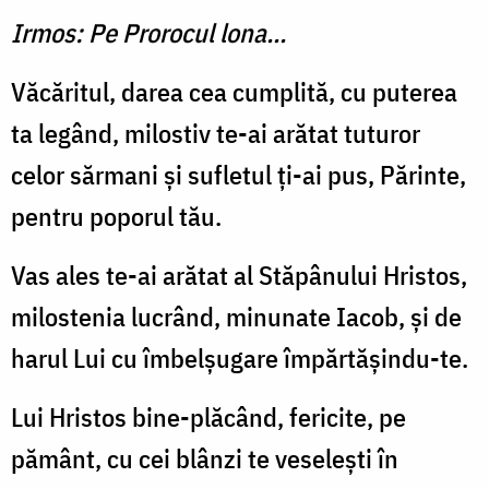
Irmos: Pe Prorocul lona...
Văcăritul, darea cea cumplită, cu puterea
ta legând, milos­tiv te-ai arătat tuturor
celor sărmani şi sufletul ţi-ai pus, Părinte,
pentru poporul tău.
Vas ales te-ai arătat al Stăpânului Hristos,
miloste­nia lucrând, minunate Iacob, şi de
harul Lui cu îmbelşugare împărtăşindu-te.
Lui Hristos bine-plăcând, fericite, pe
pământ, cu cei blânzi te veseleşti în