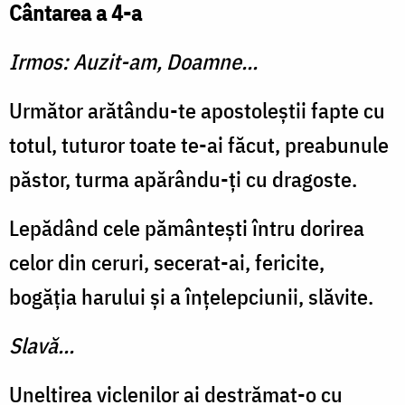
Cântarea a 4-a
Irmos: Auzit-am, Doamne...
Următor arătându-te apostoleştii fapte cu
totul, tuturor toate te-ai făcut, preabunule
păstor, turma apărându-ţi cu dragoste.
Lepădând cele pământeşti întru dorirea
celor din ceruri, secerat-ai, fericite,
bogăţia haru­lui şi a înţelepciunii, slăvite.
Slavă...
Uneltirea viclenilor ai destrămat-o cu