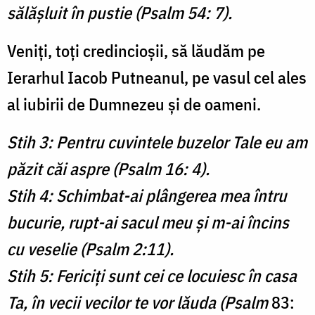
sălăşluit în pustie (Psalm 54: 7).
Veniți, toți credincioşii, să lăudăm pe
Ierarhul Iacob Putneanul, pe vasul cel ales
al iubirii de Dumnezeu și de oameni.
Stih 3: Pentru cuvintele buzelor Tale eu am
păzit căi aspre (Psalm 16: 4).
Stih 4: Schimbat-ai plângerea mea întru
bucurie, rupt-ai sacul meu şi m-ai încins
cu veselie (Psalm 2:11).
Stih 5: Fericiţi sunt cei ce locuiesc în casa
Ta, în vecii vecilor te vor lăuda (Psalm
83: