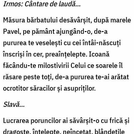
Irmos: Cântare de laudă...
Măsura bărbatului desăvârșit, după marele
Pavel, pe pământ ajungând-o, de-a
pururea te veselești cu cei întâi-născuți
înscrişi în cer, preaînţelepte. Icoană
făcându-te milosti­virii Celui ce soarele îl
răsare peste toţi, de-a pururea te-ai arătat
ocrotitor săracilor și asupriţilor.
Slavă...
Lucrarea poruncilor ai săvârşit-o cu frică şi
dragoste, înţe­lepte, neîncetat, blândeţile