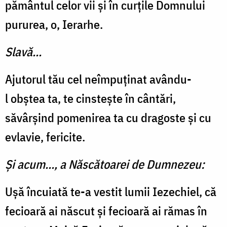
pământul celor vii și în curţile Domnului
pururea, o, Ierarhe.
Slavă...
Ajutorul tău cel neîmpuţinat avându-
l obştea ta, te cinstește în cântări,
săvârşind pomeni­rea ta cu dragoste şi cu
evlavie, fericite.
Și acum..., a Născătoarei de Dumnezeu:
Ușă încuiată te-a vestit lumii Iezechiel, că
fecioară ai năs­cut și fecioară ai rămas în