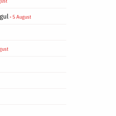
gust
gul
- 5 August
gust