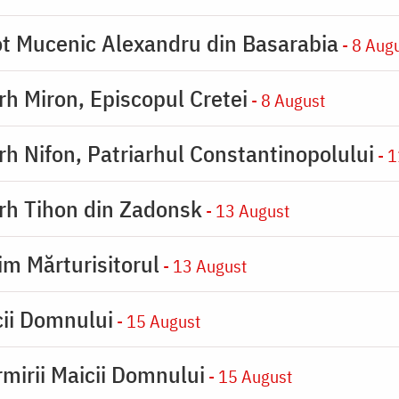
eot Mucenic Alexandru din Basarabia
- 8 Aug
arh Miron, Episcopul Cretei
- 8 August
arh Nifon, Patriarhul Constantinopolului
- 1
arh Tihon din Zadonsk
- 13 August
im Mărturisitorul
- 13 August
cii Domnului
- 15 August
rmirii Maicii Domnului
- 15 August