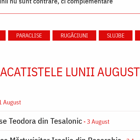
unii nu sunt contrare, ci complementare
PARACLISE
RUGĂCIUNI
SLUJBE
ACATISTELE LUNII AUGUST
1 August
ase Teodora din Tesalonic
- 3 August
os Mărturisitor Iraclie din Basarabia