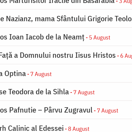
- 3 Au
de Nazianz, mama Sfântului Grigorie Teolo
ios Ioan Iacob de la Neamț
- 5 August
 Faţă a Domnului nostru Iisus Hristos
- 6 Au
la Optina
- 7 August
se Teodora de la Sihla
- 7 August
ios Pafnutie – Pârvu Zugravul
- 7 August
rh Calinic al Edessei
- 8 August