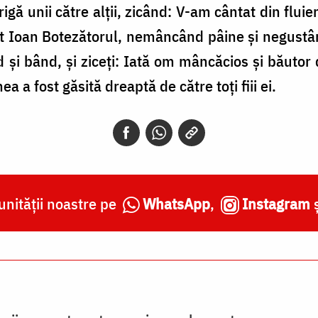
trigă unii către alții, zicând: V-am cântat din fluie
enit Ioan Botezătorul, nemâncând pâine și negustân
 și bând, și ziceți: Iată om mâncăcios și băutor d
a a fost găsită dreaptă de către toți fiii ei.
nității noastre pe
WhatsApp
,
Instagram