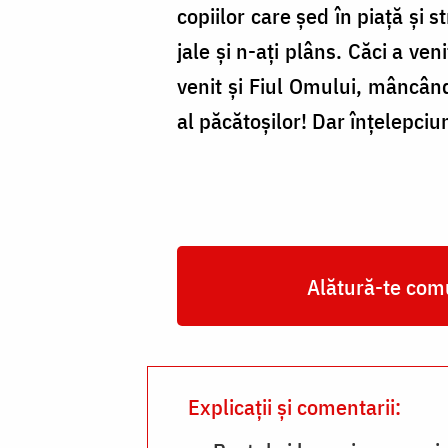
copiilor care șed în piață și s
jale și n-ați plâns. Căci a v
venit și Fiul Omului, mâncând
al păcătoșilor! Dar înțelepciune
Alătură-te comu
Explicații și comentarii: