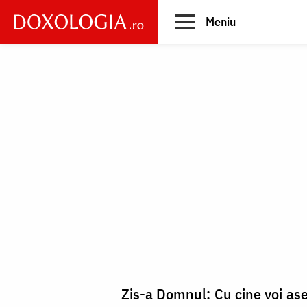
Skip
Meniu
to
main
Main
content
navigation
Zis-a Domnul: Cu cine voi a