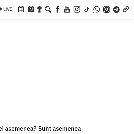
LIVE
08
t ei asemenea? Sunt asemenea