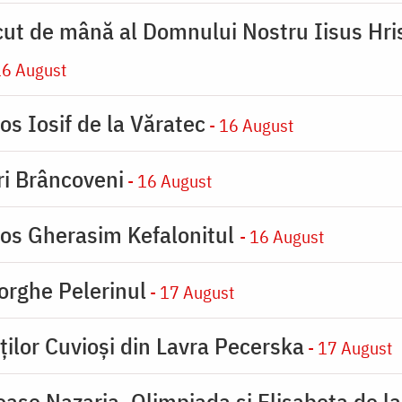
cut de mână al Domnului Nostru Iisus Hris
16 August
os Iosif de la Văratec
- 16 August
iri Brâncoveni
- 16 August
ios Gherasim Kefalonitul
- 16 August
orghe Pelerinul
- 17 August
ților Cuvioși din Lavra Pecerska
- 17 August
ioase Nazaria, Olimpiada și Elisabeta de l