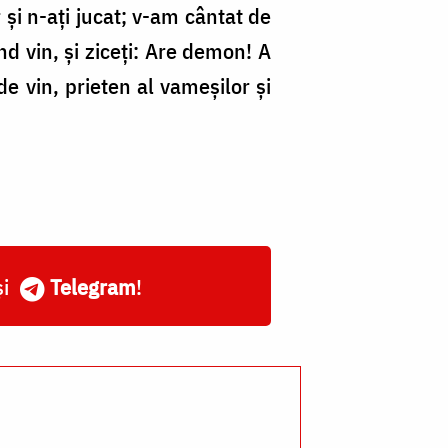
r și n-ați jucat; v-am cântat de
d vin, și ziceți: Are demon! A
e vin, prieten al vameșilor și
și
Telegram
!