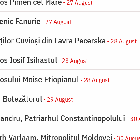
ios Pimen cel Mare
- 27 August
enic Fanurie
- 27 August
ților Cuvioși din Lavra Pecerska
- 28 August
os Iosif Isihastul
- 28 August
iosului Moise Etiopianul
- 28 August
n Botezătorul
- 29 August
xandru, Patriarhul Constantinopolului
- 30
arh Varlaam, Mitropolitul Moldovei
- 30 Augu