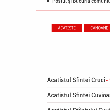
Postul și bucuria comuni
ACATISTE
CANOANE
Acatistul Sfintei Cruci
- 
Acatistul Sfintei Cuvio
Acatistul Sfântului Cuvi