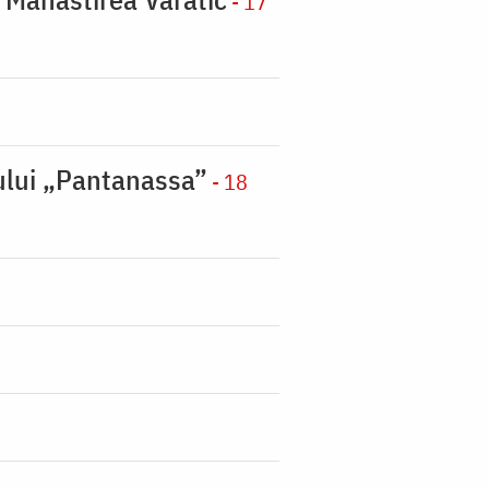
- 17
nului „Pantanassa”
- 18