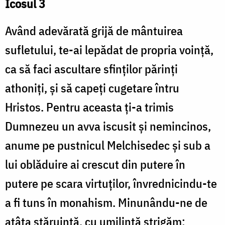
Icosul 3
Având adevărată grijă de mântuirea
sufletului, te-ai lepădat de propria voință,
ca să faci ascultare sfinților părinți
athoniți, și să capeți cugetare întru
Hristos. Pentru aceasta ți-a trimis
Dumnezeu un avva iscusit și nemincinos,
anume pe pustnicul Melchisedec și sub a
lui oblăduire ai crescut din putere în
putere pe scara virtuților, învrednicindu-te
a fi tuns în monahism. Minunându-ne de
atâta stăruință, cu umilință strigăm: