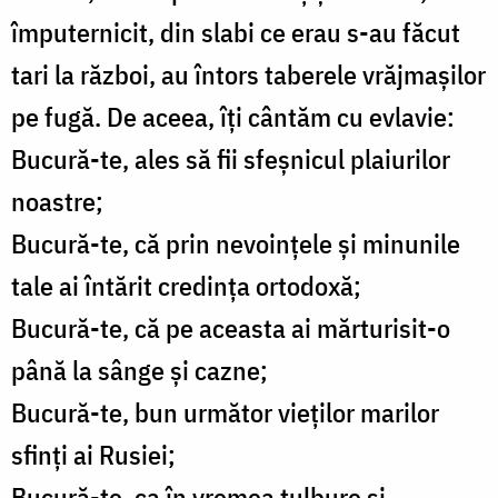
împuternicit, din slabi ce erau s-au făcut
tari la război, au întors taberele vrăjmașilor
pe fugă. De aceea, îți cântăm cu evlavie:
Bucură-te, ales să fii sfeșnicul plaiurilor
noastre;
Bucură-te, că prin nevoințele și minunile
tale ai întărit credința ortodoxă;
Bucură-te, că pe aceasta ai mărturisit-o
până la sânge și cazne;
Bucură-te, bun următor vieților marilor
sfinți ai Rusiei;
Bucură-te, ca în vremea tulbure și