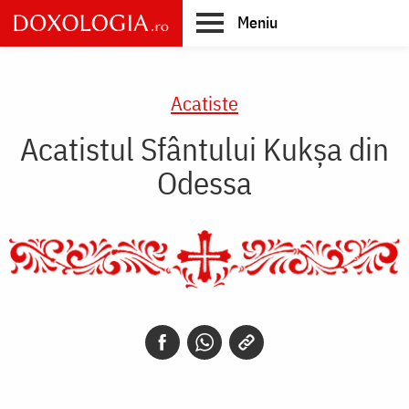
Skip
Meniu
to
main
Main
content
navigation
Acatiste
Acatistul Sfântului Kukșa din
Odessa