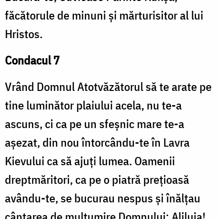
făcătorule de minuni și mărturisitor al lui
Hristos.
Condacul 7
Vrând Domnul Atotvăzătorul să te arate pe
tine luminător plaiului acela, nu te-a
ascuns, ci ca pe un sfeșnic mare te-a
așezat, din nou întorcându-te în Lavra
Kievului ca să ajuți lumea. Oamenii
dreptmăritori, ca pe o piatră prețioasă
avându-te, se bucurau nespus și înălțau
cântarea de mulțumire Domnului: Aliluia!