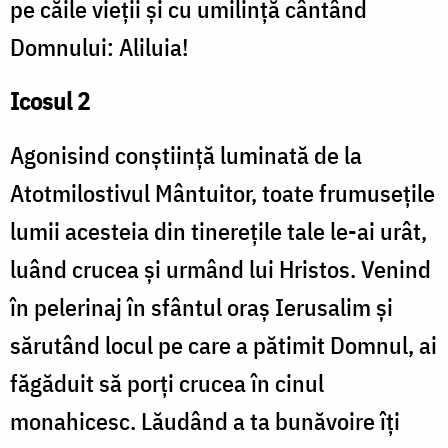
pe căile vieții și cu umilință cântând
Domnului: Aliluia!
Icosul 2
Agonisind conștiință luminată de la
Atotmilostivul Mântuitor, toate frumusețile
lumii acesteia din tinerețile tale le-ai urât,
luând crucea și urmând lui Hristos. Venind
în pelerinaj în sfântul oraș Ierusalim și
sărutând locul pe care a pătimit Domnul, ai
făgăduit să porți crucea în cinul
monahicesc. Lăudând a ta bunăvoire îți