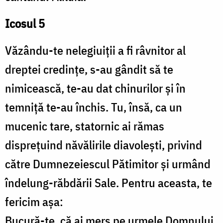
Icosul 5
Văzându-te nelegiuiții a fi râvnitor al
dreptei credințe, s-au gândit să te
nimicească, te-au dat chinurilor și în
temniță te-au închis. Tu, însă, ca un
mucenic tare, statornic ai rămas
disprețuind năvălirile diavolești, privind
către Dumnezeiescul Pătimitor și urmând
îndelung-răbdării Sale. Pentru aceasta, te
fericim așa:
Bucură-te, că ai mers pe urmele Domnului