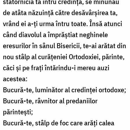
statornicia ta întru credință, se minunau
de atâta năzuință către desăvârșirea ta,
vrând ei a-ți urma întru toate. Însă atunci
când diavolul a împrăștiat neghinele
eresurilor în sânul Bisericii, te-ai arătat din
nou stâlp al curățeniei Ortodoxiei, părinte,
căci și pe frați întărindu-i mereu auzi
acestea:
Bucură-te, luminător al credinței ortodoxe;
Bucură-te, râvnitor al predaniilor
părintești;
Bucură-te, stâlp de foc care arăți calea