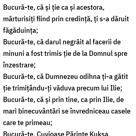
Bucură-te, că și ție ca și acestora,
mărturisiți fiind prin credință, ți s-a dăruit
făgăduința;
Bucură-te, că darul negrăit al facerii de
minuni a fost trimis ție de la Domnul spre
înzestrare;
Bucură-te, că Dumnezeu odihna ți-a gătit
ție trimițându-ți văduva precum lui Ilie;
Bucură-te, că și prin tine, ca prin Ilie, de
mari binecuvântări se învredniceau casele
care te primeau;
Bucură-te, Cuvioase Părinte Kukşa,