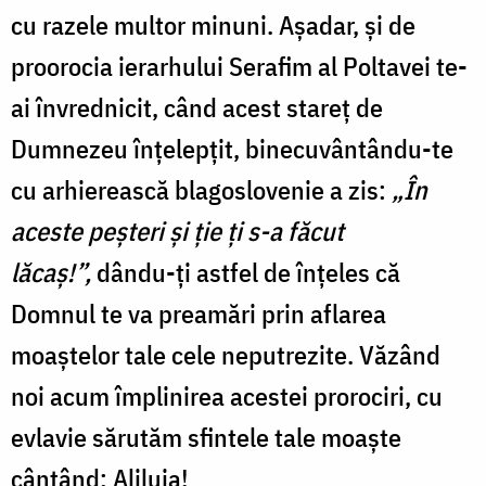
cu razele multor minuni. Așadar, și de
proorocia ierarhului Serafim al Poltavei te-
ai învrednicit, când acest stareț de
Dumnezeu înțelepțit, binecuvântându-te
cu arhierească blagoslovenie a zis:
„În
aceste peșteri și ție ți s-a făcut
lăcaș!”,
dându-ți astfel de înțeles că
Domnul te va preamări prin aflarea
moaștelor tale cele neputrezite. Văzând
noi acum împlinirea acestei prorociri, cu
evlavie sărutăm sfintele tale moaște
cântând: Aliluia!