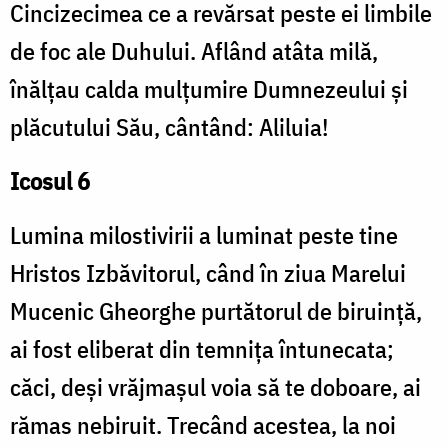
Cincizecimea ce a revărsat peste ei limbile
de foc ale Duhului. Aflând atâta milă,
înălțau calda mulțumire Dumnezeului și
plăcutului Său, cântând: Aliluia!
Icosul 6
Lumina milostivirii a luminat peste tine
Hristos Izbăvitorul, când în ziua Marelui
Mucenic Gheorghe purtătorul de biruință,
ai fost eliberat din temnița întunecata;
căci, deși vrăjmașul voia să te doboare, ai
rămas nebiruit. Trecând acestea, la noi