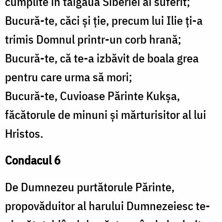
cumplite în taigaua Siberiei ai suferit;
Bucură-te, căci și ție, precum lui Ilie ți-a
trimis Domnul printr-un corb hrană;
Bucură-te, că te-a izbăvit de boala grea
pentru care urma să mori;
Bucură-te, Cuvioase Părinte Kukşa,
făcătorule de minuni și mărturisitor al lui
Hristos.
Condacul 6
De Dumnezeu purtătorule Părinte,
propovăduitor al harului Dumnezeiesc te-