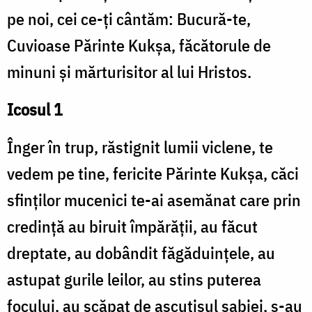
pe noi, cei ce-ți cântăm: Bucură-te,
Cuvioase Părinte Kukşa, făcătorule de
minuni și mărturisitor al lui Hristos.
Icosul 1
Înger în trup, răstignit lumii viclene, te
vedem pe tine, fericite Părinte Kukşa, căci
sfinților mucenici te-ai asemănat care prin
credință au biruit împărății, au făcut
dreptate, au dobândit făgăduințele, au
astupat gurile leilor, au stins puterea
focului, au scăpat de ascuțișul sabiei, s-au