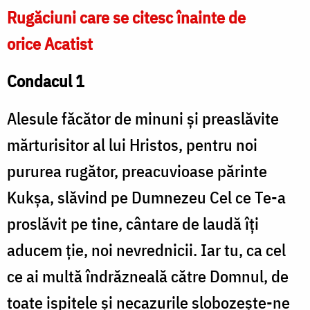
Rugăciuni care se citesc înainte de
orice Acatist
Condacul 1
Alesule făcător de minuni și preaslăvite
mărturisitor al lui Hristos, pentru noi
pururea rugător, preacuvioase părinte
Kukşa, slăvind pe Dumnezeu Cel ce Te-a
proslăvit pe tine, cântare de laudă îți
aducem ție, noi nevrednicii. Iar tu, ca cel
ce ai multă îndrăzneală către Domnul, de
toate ispitele și necazurile slobozește-ne