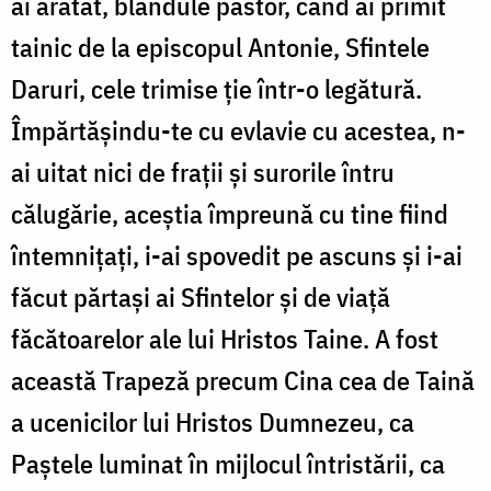
ai arătat, blândule păstor, când ai primit
tainic de la episcopul Antonie, Sfintele
Daruri, cele trimise ție într-o legătură.
Împărtășindu-te cu evlavie cu acestea, n-
ai uitat nici de frații și surorile întru
călugărie, aceștia împreună cu tine fiind
întemnițați, i-ai spovedit pe ascuns și i-ai
făcut părtași ai Sfintelor și de viață
făcătoarelor ale lui Hristos Taine. A fost
această Trapeză precum Cina cea de Taină
a ucenicilor lui Hristos Dumnezeu, ca
Paștele luminat în mijlocul întristării, ca