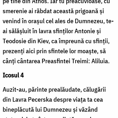
pe tine din Athos. Iar tu preacuvioase, cu
smerenie ai răbdat această prigoană și
venind în orașul cel ales de Dumnezeu, te-
ai sălășluit în lavra sfinților Antonie și
Teodosie din Kiev, ca împreună cu sfinții,
prezenți aici prin sfintele lor moaște, să
cânți cântarea Preasfintei Treimi: Aliluia.
Icosul 4
Auzit-au, părinte prealăudate, călugării
din Lavra Pecerska despre viața ta cea
bineplăcută lui Dumnezeu și văzând