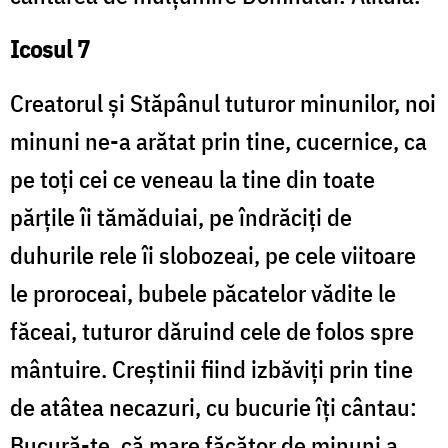
Icosul 7
Creatorul și Stăpânul tuturor minunilor, noi
minuni ne-a arătat prin tine, cucernice, ca
pe toți cei ce veneau la tine din toate
părțile îi tămăduiai, pe îndrăciți de
duhurile rele îi slobozeai, pe cele viitoare
le proroceai, bubele păcatelor vădite le
făceai, tuturor dăruind cele de folos spre
mântuire. Creștinii fiind izbăviți prin tine
de atâtea necazuri, cu bucurie îți cântau:
Bucură-te, că mare făcător de minuni a