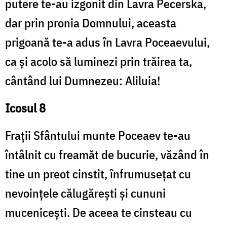
putere te-au izgonit din Lavra Pecerska,
dar prin pronia Domnului, aceasta
prigoană te-a adus în Lavra Poceaevului,
ca și acolo să luminezi prin trăirea ta,
cântând lui Dumnezeu: Aliluia!
Icosul 8
Frații Sfântului munte Poceaev te-au
întâlnit cu freamăt de bucurie, văzând în
tine un preot cinstit, înfrumusețat cu
nevoințele călugărești și cununi
mucenicești. De aceea te cinsteau cu