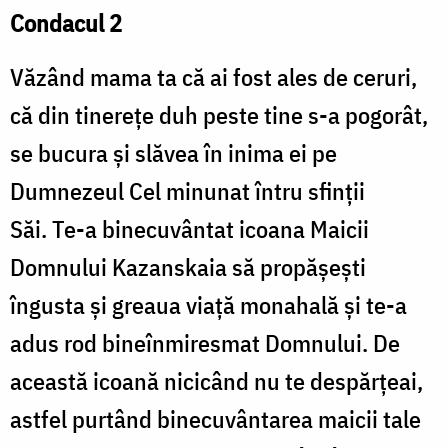
Condacul 2
Văzând mama ta că ai fost ales de ceruri,
că din tinerețe duh peste tine s-a pogorât,
se bucura și slăvea în inima ei pe
Dumnezeul Cel minunat întru sfinții
Săi. Te-a binecuvântat icoana Maicii
Domnului Kazanskaia să propășești
îngusta și greaua viață monahală și te-a
adus rod bineînmiresmat Domnului. De
această icoană nicicând nu te despărțeai,
astfel purtând binecuvântarea maicii tale