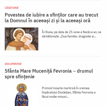
CĂSĂTORIE
Povestea de iubire a sfinților care au trecut
la Domnul în aceeași zi și la aceeași oră
În Rusia, pe data de 25 iunie a fiecărui an, se
sărbătorește „Ziua familiei, dragostei și...
DOCUMENTAR
Sfânta Mare Muceniță Fevronia ‒ drumul
spre sfințenie
Primind moarte martirică în vremea
împăratului Dioclețian, Sfânta Fevronia a
făcut multe minuni...