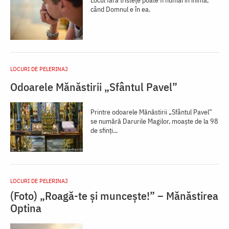
Locul fără tristeţe poate fi numai în inimă,
când Domnul e în ea.
LOCURI DE PELERINAJ
Odoarele Mănăstirii „Sfântul Pavel”
Printre odoarele Mănăstirii „Sfântul Pavel”
se numără Darurile Magilor, moaște de la 98
de sfinți...
LOCURI DE PELERINAJ
(Foto) „Roagă-te și muncește!” – Mănăstirea
Optina