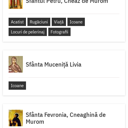
Sfântul Petru, Cneaz de Murom
Acatist
Rugăciuni
Viață
Icoane
Locuri de pelerinaj
Fotografii
Sfânta Muceniță Livia
Icoane
Sfânta Fevronia, Cneaghină de
Murom