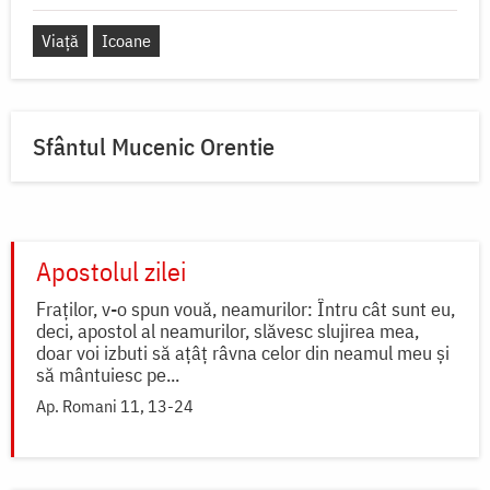
Viață
Icoane
Sfântul Mucenic Orentie
Apostolul zilei
Fraților, v-o spun vouă, neamurilor: Întru cât sunt eu,
deci, apostol al neamurilor, slăvesc slujirea mea,
doar voi izbuti să ațâț râvna celor din neamul meu și
să mântuiesc pe...
Ap. Romani 11, 13-24