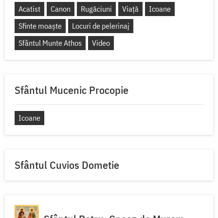
Acatist
Canon
Rugăciuni
Viață
Icoane
Sfinte moaște
Locuri de pelerinaj
Sfântul Munte Athos
Video
Sfântul Mucenic Procopie
Icoane
Sfântul Cuvios Dometie