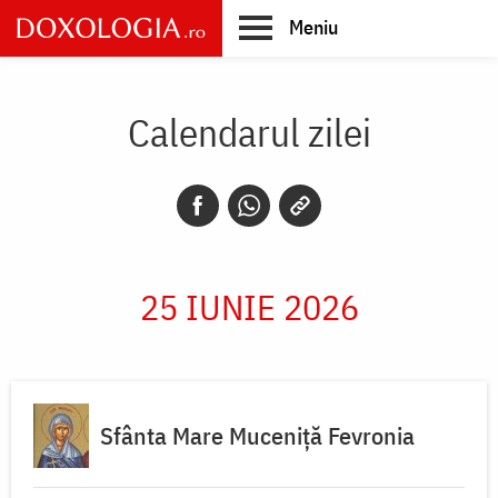
Skip
Meniu
to
main
Main
content
navigation
Calendarul zilei
25 IUNIE 2026
Sfânta Mare Muceniță Fevronia