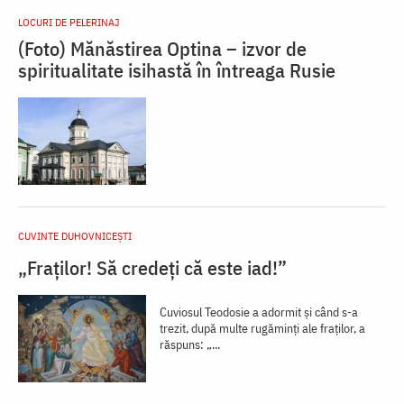
LOCURI DE PELERINAJ
(Foto) Mănăstirea Optina – izvor de
spiritualitate isihastă în întreaga Rusie
CUVINTE DUHOVNICEȘTI
„Fraților! Să credeți că este iad!”
Cuviosul Teodosie a adormit și când s-a
trezit, după multe rugăminți ale fraților, a
răspuns: „...