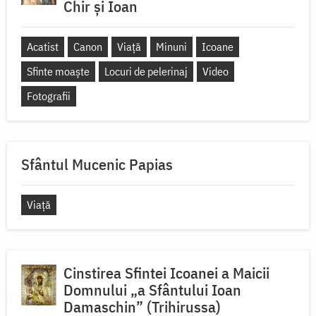
Chir și Ioan
Acatist
Canon
Viață
Minuni
Icoane
Sfinte moaște
Locuri de pelerinaj
Video
Fotografii
Sfântul Mucenic Papias
Viață
Cinstirea Sfintei Icoanei a Maicii
Domnului „a Sfântului Ioan
Damaschin” (Trihirussa)