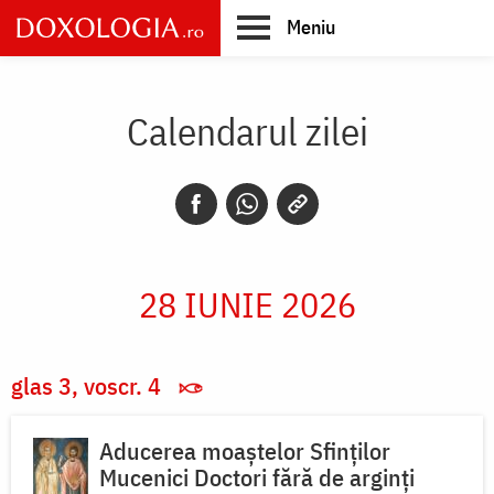
Skip
Meniu
to
main
Main
content
navigation
Calendarul zilei
28 IUNIE 2026
glas 3, voscr. 4
Aducerea moaștelor Sfinților
Mucenici Doctori fără de arginți