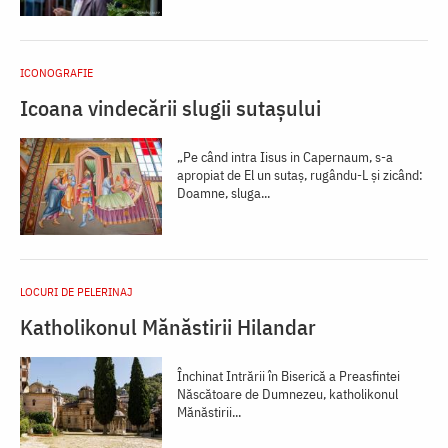
ICONOGRAFIE
Icoana vindecării slugii sutașului
„Pe când intra Iisus in Capernaum, s-a
apropiat de El un sutaș, rugându-L și zicând:
Doamne, sluga...
LOCURI DE PELERINAJ
Katholikonul Mănăstirii Hilandar
Închinat Intrării în Biserică a Preasfintei
Născătoare de Dumnezeu, katholikonul
Mănăstirii...