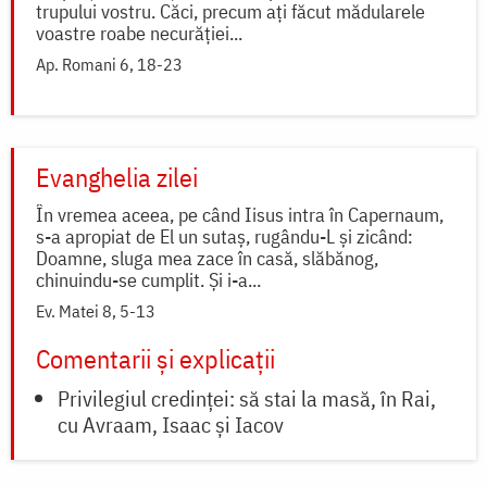
trupului vostru. Căci, precum ați făcut mădularele
voastre roabe necurăției...
Ap. Romani 6, 18-23
Evanghelia zilei
În vremea aceea, pe când Iisus intra în Capernaum,
s-a apropiat de El un sutaș, rugându-L și zicând:
Doamne, sluga mea zace în casă, slăbănog,
chinuindu-se cumplit. Și i-a...
Ev. Matei 8, 5-13
Comentarii și explicații
Privilegiul credinței: să stai la masă, în Rai,
cu Avraam, Isaac și Iacov