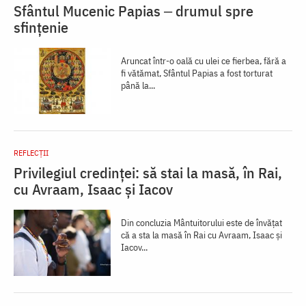
Sfântul Mucenic Papias ‒ drumul spre
sfințenie
Aruncat într-o oală cu ulei ce fierbea, fără a
fi vătămat, Sfântul Papias a fost torturat
până la...
REFLECȚII
Privilegiul credinței: să stai la masă, în Rai,
cu Avraam, Isaac și Iacov
Din concluzia Mântuitorului este de învățat
că a sta la masă în Rai cu Avraam, Isaac și
Iacov...