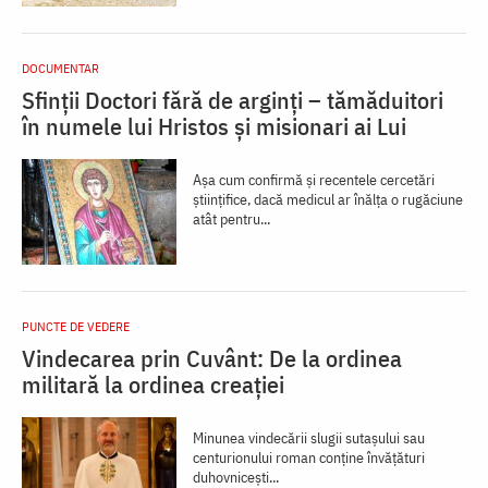
DOCUMENTAR
Sfinții Doctori fără de arginți – tămăduitori
în numele lui Hristos și misionari ai Lui
Așa cum confirmă și recentele cercetări
științifice, dacă medicul ar înălța o rugăciune
atât pentru...
PUNCTE DE VEDERE
Vindecarea prin Cuvânt: De la ordinea
militară la ordinea creației
Minunea vindecării slugii sutașului sau
centurionului roman conține învățături
duhovnicești...