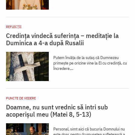
REFLECȚII
Credința vindecă suferința – meditație la
Duminica a 4-a după Rusalii
Putem învăța de la sutaș că Dumnezeu
primește pe oricine vine la El cu credință, cu
încredere,...
PUNCTE DE VEDERE
Doamne, nu sunt vrednic să intri sub
acoperișul meu (Matei 8, 5-13)
Personal, simt aici că bucuria Domnului nu
este doar pentru frumusețea sufletească a