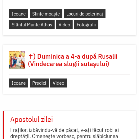
Icoane
Sfinte moaște
Locuri de pelerinaj
Sfântul Munte Athos
Video
Fotografii
✝) Duminica a 4-a după Rusalii
(Vindecarea slugii sutașului)
Icoane
Predici
Video
Apostolul zilei
Fraților, izbăvindu-vă de păcat, v-ați făcut robi ai
dreptății. Omenește vorbesc, pentru slăbiciunea