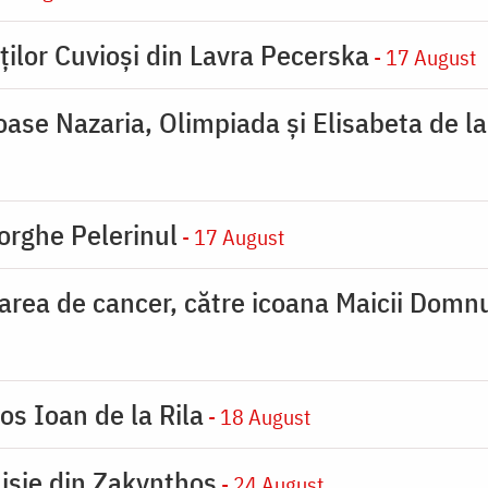
ților Cuvioși din Lavra Pecerska
- 17 August
ioase Nazaria, Olimpiada și Elisabeta de l
orghe Pelerinul
- 17 August
carea de cancer, către icoana Maicii Dom
os Ioan de la Rila
- 18 August
nisie din Zakynthos
- 24 August