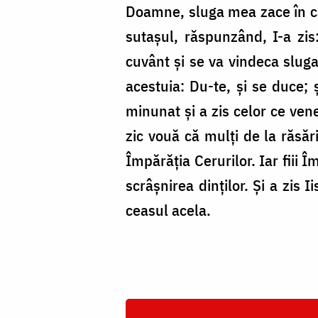
Doamne, sluga mea zace în cas
sutașul, răspunzând, I-a zi
cuvânt și se va vindeca slug
acestuia: Du-te, și se duce; ș
minunat și a zis celor ce ven
zic vouă că mulți de la răsăr
Împărăția Cerurilor. Iar fiii Î
scrâșnirea dinților. Și a zis 
ceasul acela.