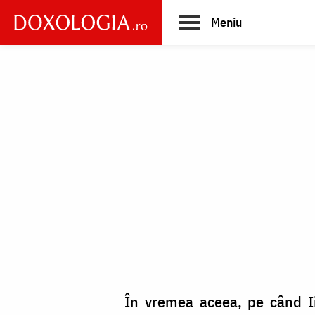
Skip
Meniu
to
main
Main
content
navigation
În vremea aceea, pe când Ii