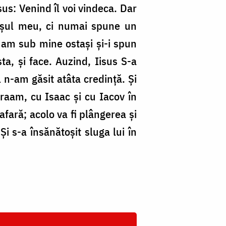
us: Venind îl voi vindeca. Dar
rișul meu, ci numai spune un
 am sub mine ostași și-i spun
sta, și face. Auzind, Iisus S-a
 n-am găsit atâta credință. Și
vraam, cu Isaac și cu Iacov în
 afară; acolo va fi plângerea și
Și s-a însănătoșit sluga lui în