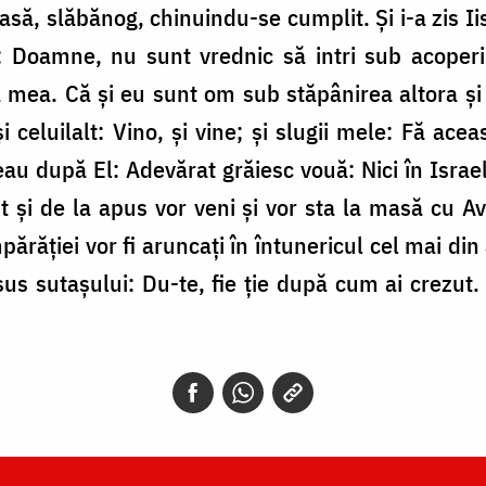
ă, slăbănog, chinuindu-se cumplit. Și i-a zis Iis
s: Doamne, nu sunt vrednic să intri sub acope
a mea. Că și eu sunt om sub stăpânirea altora și
i celuilalt: Vino, și vine; și slugii mele: Fă acea
eau după El: Adevărat grăiesc vouă: Nici în Israel
it și de la apus vor veni și vor sta la masă cu A
mpărăției vor fi aruncați în întunericul cel mai din
Iisus sutașului: Du-te, fie ție după cum ai crezut. 