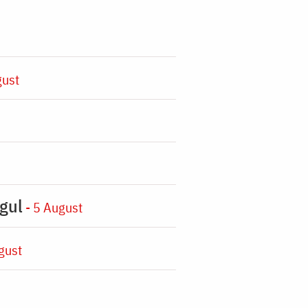
gust
gul
- 5 August
gust