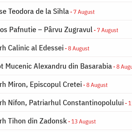
se Teodora de la Sihla
- 7 August
ios Pafnutie – Pârvu Zugravul
- 7 August
rh Calinic al Edessei
- 8 August
eot Mucenic Alexandru din Basarabia
- 8 Aug
arh Miron, Episcopul Cretei
- 8 August
arh Nifon, Patriarhul Constantinopolului
- 1
arh Tihon din Zadonsk
- 13 August