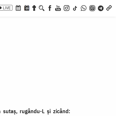
LIVE
09
 sutaș, rugându-L și zicând: