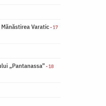
a Mănăstirea Varatic
- 17
nului „Pantanassa”
- 18