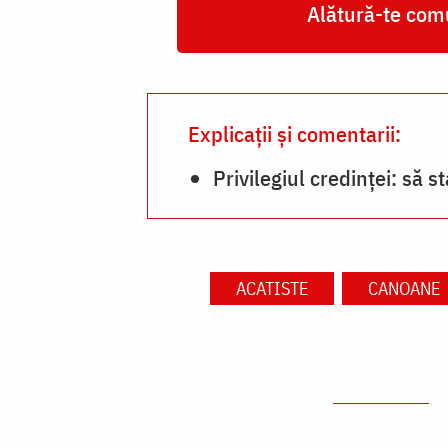
Alătură-te comu
Explicații și comentarii:
Privilegiul credinței: să s
ACATISTE
CANOANE