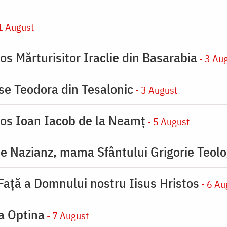
1 August
os Mărturisitor Iraclie din Basarabia
- 3 Au
ase Teodora din Tesalonic
- 3 August
ios Ioan Iacob de la Neamț
- 5 August
de Nazianz, mama Sfântului Grigorie Teolo
 Faţă a Domnului nostru Iisus Hristos
- 6 Au
la Optina
- 7 August