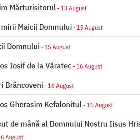
im Mărturisitorul
- 13 August
rmirii Maicii Domnului
- 15 August
cii Domnului
- 15 August
os Iosif de la Văratec
- 16 August
iri Brâncoveni
- 16 August
ios Gherasim Kefalonitul
- 16 August
cut de mână al Domnului Nostru Iisus Hris
16 August