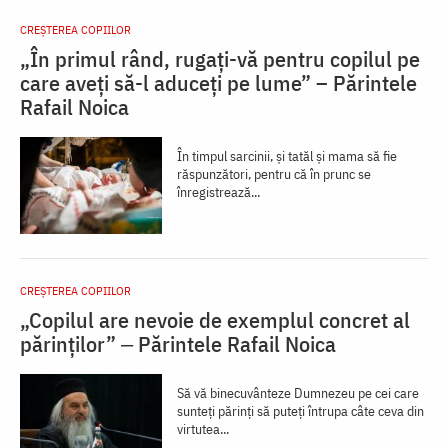
CREŞTEREA COPIILOR
„În primul rând, rugați-vă pentru copilul pe
care aveți să-l aduceți pe lume” – Părintele
Rafail Noica
În timpul sarcinii, și tatăl și mama să fie
răspunzători, pentru că în prunc se
înregistrează...
CREŞTEREA COPIILOR
„Copilul are nevoie de exemplul concret al
părinților” ‒ Părintele Rafail Noica
Să vă binecuvânteze Dumnezeu pe cei care
sunteți părinți să puteți întrupa câte ceva din
virtutea...