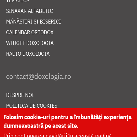
TEMATICĂ
SINAXAR ALFABETIC
MĂNĂSTIRI ȘI BISERICI
CALENDAR ORTODOX
WIDGET DOXOLOGIA
RADIO DOXOLOGIA
DESPRE NOI
POLITICA DE COOKIES
DONEAZĂ ONLINE PENTRU CATEDRALA NAȚIONALĂ
Folosim cookie-uri pentru a îmbunătăți experiența
dumneavoastră pe acest site.
Prin continuarea navigării în această pagină