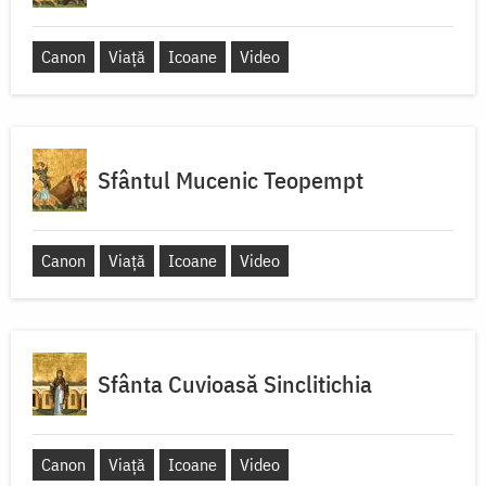
Canon
Viață
Icoane
Video
Sfântul Mucenic Teopempt
Canon
Viață
Icoane
Video
Sfânta Cuvioasă Sinclitichia
Canon
Viață
Icoane
Video