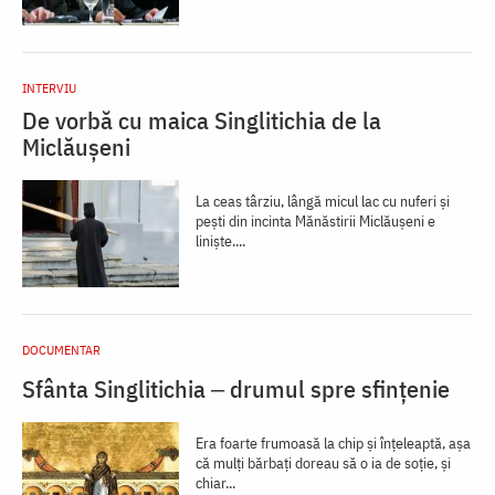
INTERVIU
De vorbă cu maica Singlitichia de la
Miclăușeni
La ceas târziu, lângă micul lac cu nuferi și
pești din incinta Mănăstirii Miclăușeni e
liniște....
DOCUMENTAR
Sfânta Singlitichia ‒ drumul spre sfințenie
Era foarte frumoasă la chip și înțeleaptă, așa
că mulți bărbați doreau să o ia de soție, și
chiar...