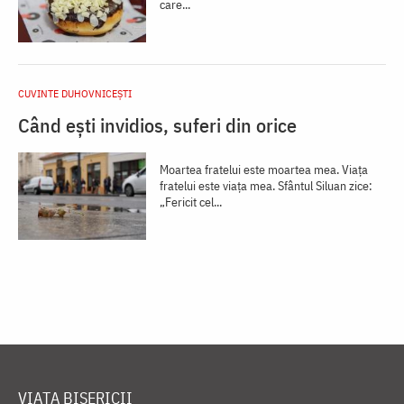
care...
CUVINTE DUHOVNICEȘTI
Când ești invidios, suferi din orice
Moartea fratelui este moartea mea. Viața
fratelui este viața mea. Sfântul Siluan zice:
„Fericit cel...
VIAȚA BISERICII