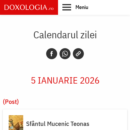
Skip
Meniu
to
main
Main
content
navigation
Calendarul zilei
5 IANUARIE 2026
(Post)
Sfântul Mucenic Teonas