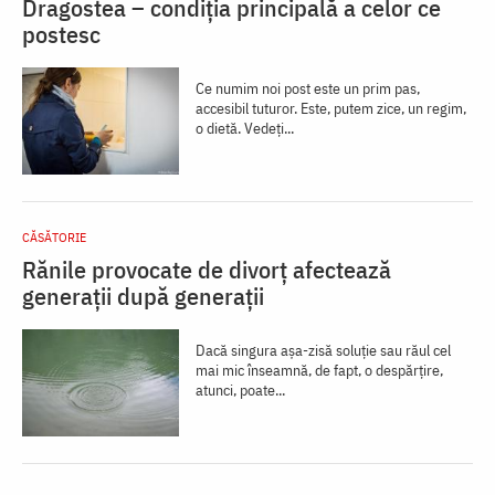
Dragostea – condiția principală a celor ce
postesc
Ce numim noi post este un prim pas,
accesibil tuturor. Este, putem zice, un regim,
o dietă. Vedeți...
CĂSĂTORIE
Rănile provocate de divorț afectează
generații după generații
Dacă singura aşa-zisă soluţie sau răul cel
mai mic înseamnă, de fapt, o despărţire,
atunci, poate...