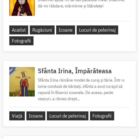
dă-mi răbdare, mărinimie şi blândeţe!
Acatist
Rugăciuni
Icoane
Locuri de pelerinaj
Fotografii
Sfânta Irina, Împărăteasa
Sfânta Irina rămâne model de curaj și tărie. Într-o
lume condusă de bărbați, sfânta a avut curajul să
repună în Biserici icoanele. De aceea, peste
veacuri, a rămas drept...
Viață
Icoane
Locuri de pelerinaj
Fotografii