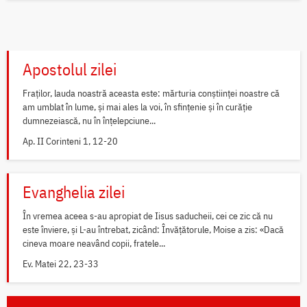
Apostolul zilei
Fraților, lauda noastră aceasta este: mărturia conștiinței noastre că
am umblat în lume, și mai ales la voi, în sfințenie și în curăție
dumnezeiască, nu în înțelepciune...
Ap. II Corinteni 1, 12-20
Evanghelia zilei
În vremea aceea s-au apropiat de Iisus saducheii, cei ce zic că nu
este înviere, și L-au întrebat, zicând: Învățătorule, Moise a zis: «Dacă
cineva moare neavând copii, fratele...
Ev. Matei 22, 23-33