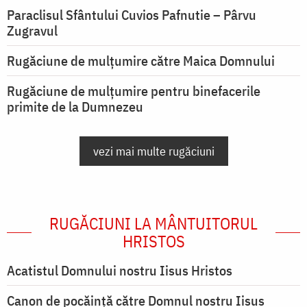
Paraclisul Sfântului Cuvios Pafnutie – Pârvu
Zugravul
Rugăciune de mulţumire către Maica Domnului
Rugăciune de mulțumire pentru binefacerile
primite de la Dumnezeu
vezi mai multe rugăciuni
RUGĂCIUNI LA MÂNTUITORUL
HRISTOS
Acatistul Domnului nostru Iisus Hristos
Canon de pocăință către Domnul nostru Iisus