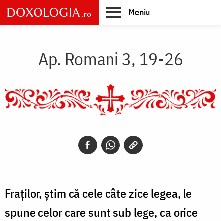
Skip
Meniu
to
main
Main
content
navigation
Ap. Romani 3, 19-26
Fraților, știm că cele câte zice legea, le
spune celor care sunt sub lege, ca orice