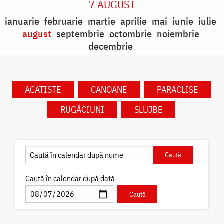
7 AUGUST
ianuarie
februarie
martie
aprilie
mai
iunie
iulie
august
septembrie
octombrie
noiembrie
decembrie
ACATISTE
CANOANE
PARACLISE
RUGĂCIUNI
SLUJBE
Caută în calendar după dată