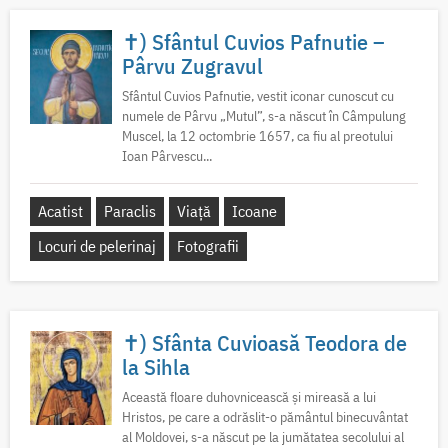
✝) Sfântul Cuvios Pafnutie –
Pârvu Zugravul
Sfântul Cuvios Pafnutie, vestit iconar cunoscut cu
numele de Pârvu „Mutul”, s-a născut în Câmpulung
Muscel, la 12 octombrie 1657, ca fiu al preotului
Ioan Pârvescu...
Acatist
Paraclis
Viață
Icoane
Locuri de pelerinaj
Fotografii
✝) Sfânta Cuvioasă Teodora de
la Sihla
Această floare duhovnicească și mireasă a lui
Hristos, pe care a odrăslit-o pământul binecuvântat
al Moldovei, s-a născut pe la jumătatea secolului al