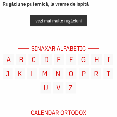
Rugăciune puternică, la vreme de ispită
vezi mai multe rugăciuni
SINAXAR ALFABETIC
A
B
C
D
E
F
G
H
I
J
K
L
M
N
O
P
R
T
U
V
Z
CALENDAR ORTODOX