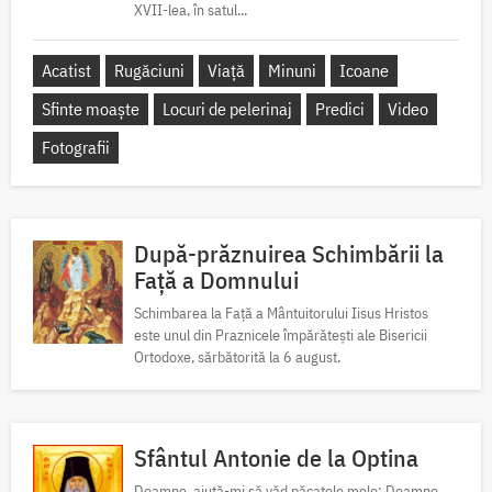
XVII-lea, în satul...
Acatist
Rugăciuni
Viață
Minuni
Icoane
Sfinte moaște
Locuri de pelerinaj
Predici
Video
Fotografii
După-prăznuirea Schimbării la
Față a Domnului
Schimbarea la Față a Mântuitorului Iisus Hristos
este unul din Praznicele împărătești ale Bisericii
Ortodoxe, sărbătorită la 6 august.
Sfântul Antonie de la Optina
Doamne, ajută-mi să văd păcatele mele; Doamne,