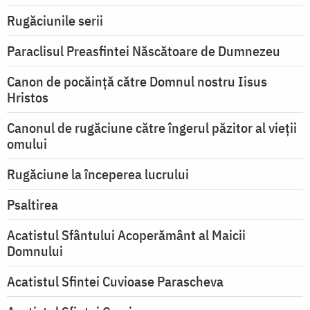
Rugăciunile serii
Paraclisul Preasfintei Născătoare de Dumnezeu
Canon de pocăință către Domnul nostru Iisus
Hristos
Canonul de rugăciune către îngerul păzitor al vieții
omului
Rugăciune la începerea lucrului
Psaltirea
Acatistul Sfântului Acoperământ al Maicii
Domnului
Acatistul Sfintei Cuvioase Parascheva