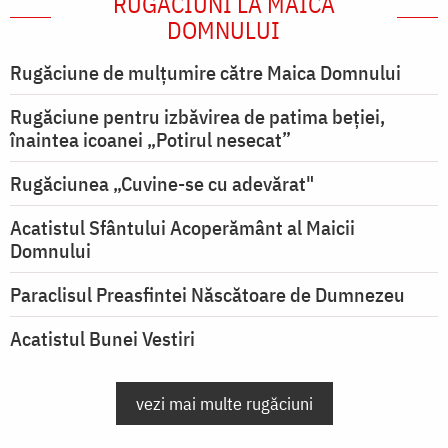
RUGĂCIUNI LA MAICA
DOMNULUI
Rugăciune de mulţumire către Maica Domnului
Rugăciune pentru izbăvirea de patima beției,
înaintea icoanei „Potirul nesecat”
Rugăciunea „Cuvine-se cu adevărat"
Acatistul Sfântului Acoperământ al Maicii
Domnului
Paraclisul Preasfintei Născătoare de Dumnezeu
Acatistul Bunei Vestiri
vezi mai multe rugăciuni