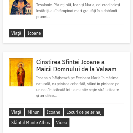
Tesalonic. Părinții săi, Ioan și Maria, doi credincioși
înstăriți, au întâmpinat mari greutăți în a dobândi
prunci....
Viață
Icoane
Cinstirea Sfintei Icoane a
Maicii Domnului de la Valaam
Icoana o înfățișează pe Fecioara Maria în mărime
naturală, cu privirea coborâtă, stând în picioare pe
un nor, îmbrăcată într-o mantie roșie strălucitoare
și un stihar...
Viață
Minuni
Icoane
Locuri de pelerinaj
Sfântul Munte Athos
Video