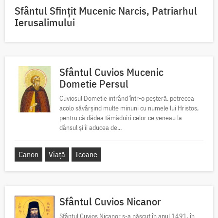
Sfântul Sfinţit Mucenic Narcis, Patriarhul
Ierusalimului
Sfântul Cuvios Mucenic
Dometie Persul
Cuviosul Dometie intrând într-o peșteră, petrecea
acolo săvârșind multe minuni cu numele lui Hristos,
pentru că dădea tămăduiri celor ce veneau la
dânsul și îi aducea de...
Canon
Viață
Icoane
Sfântul Cuvios Nicanor
Sfântul Cuvios Nicanor s-a născut în anul 1491, în