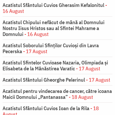
Acatistul Sfântului Cuvios Gherasim Kefalonitul
-
16 August
Acatistul Chipului nefăcut de mână al Domnului
Nostru Iisus Hristos sau al Sfintei Mahrame a
Domnului
- 16 August
Acatistul Soborului Sfinților Cuvioși din Lavra
Pecerska
- 17 August
Acatistul Sfintelor Cuvioase Nazaria, Olimpiada și
Elisabeta de la Mănăstirea Varatic
- 17 August
Acatistul Sfântului Gheorghe Pelerinul
- 17 August
Acatistul pentru vindecarea de cancer, către icoana
Maicii Domnului „Pantanassa”
- 18 August
Acatistul Sfântului Cuvios Ioan de la Rila
- 18
August