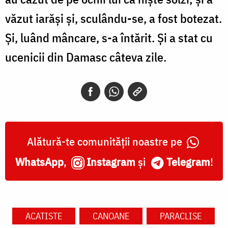
văzut iarăşi şi, sculându-se, a fost botezat.
Şi, luând mâncare, s-a întărit. Şi a stat cu
ucenicii din Damasc câteva zile.
Alătură-te comunității noastre pe
WhatsApp
,
Instagram
și
Telegram
!
ACATISTE
CANOANE
PARACLISE