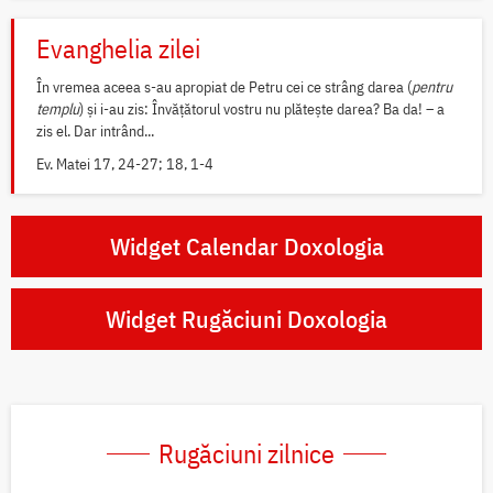
Evanghelia zilei
În vremea aceea s-au apropiat de Petru cei ce strâng darea (
pentru
templu
) și i-au zis: Învățătorul vostru nu plătește darea? Ba da! – a
zis el. Dar intrând...
Ev. Matei 17, 24-27; 18, 1-4
Widget Calendar Doxologia
Widget Rugăciuni Doxologia
Rugăciuni zilnice