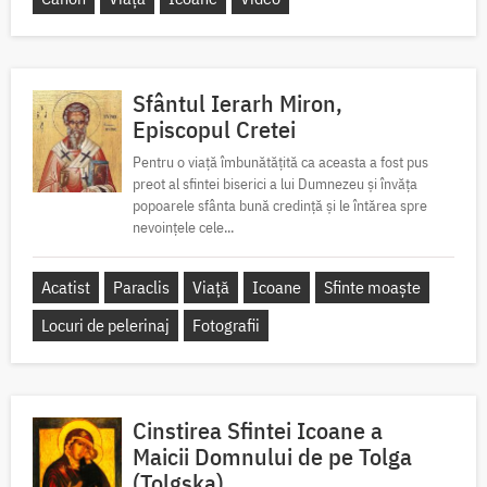
Sfântul Ierarh Miron,
Episcopul Cretei
Pentru o viață îmbunătățită ca aceasta a fost pus
preot al sfintei biserici a lui Dumnezeu și învăța
popoarele sfânta bună credință și le întărea spre
nevoințele cele...
Acatist
Paraclis
Viață
Icoane
Sfinte moaște
Locuri de pelerinaj
Fotografii
Cinstirea Sfintei Icoane a
Maicii Domnului de pe Tolga
(Tolgska)