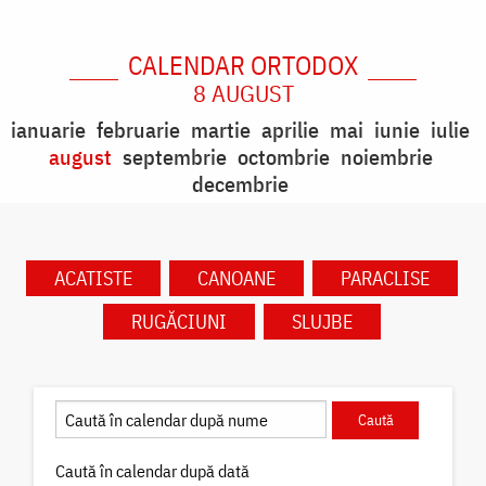
CALENDAR ORTODOX
8 AUGUST
ianuarie
februarie
martie
aprilie
mai
iunie
iulie
august
septembrie
octombrie
noiembrie
decembrie
ACATISTE
CANOANE
PARACLISE
RUGĂCIUNI
SLUJBE
Caută în calendar după dată