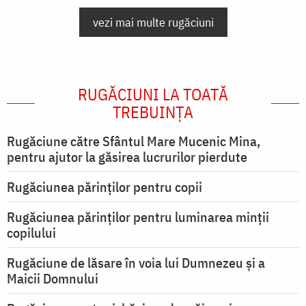
vezi mai multe rugăciuni
RUGĂCIUNI LA TOATĂ
TREBUINȚA
Rugăciune către Sfântul Mare Mucenic Mina,
pentru ajutor la găsirea lucrurilor pierdute
Rugăciunea părinților pentru copii
Rugăciunea părinților pentru luminarea minţii
copilului
Rugăciune de lăsare în voia lui Dumnezeu şi a
Maicii Domnului