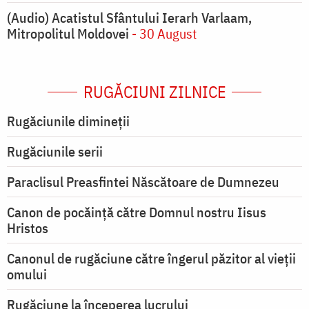
(Audio) Acatistul Sfântului Ierarh Varlaam,
Mitropolitul Moldovei
- 30 August
RUGĂCIUNI ZILNICE
Rugăciunile dimineții
Rugăciunile serii
Paraclisul Preasfintei Născătoare de Dumnezeu
Canon de pocăință către Domnul nostru Iisus
Hristos
Canonul de rugăciune către îngerul păzitor al vieții
omului
Rugăciune la începerea lucrului