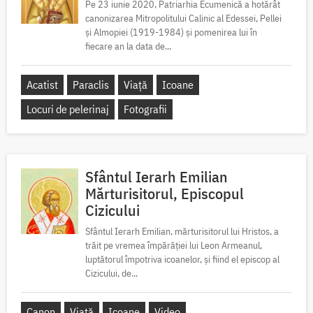
Pe 23 iunie 2020, Patriarhia Ecumenică a hotărât
canonizarea Mitropolitului Calinic al Edessei, Pellei
și Almopiei (1919-1984) și pomenirea lui în
fiecare an la data de...
Acatist
Paraclis
Viață
Icoane
Locuri de pelerinaj
Fotografii
Sfântul Ierarh Emilian
Mărturisitorul, Episcopul
Cizicului
Sfântul Ierarh Emilian, mărturisitorul lui Hristos, a
trăit pe vremea împărăției lui Leon Armeanul,
luptătorul împotriva icoanelor, și fiind el episcop al
Cizicului, de...
Canon
Viață
Icoane
Video