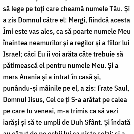
să lege pe toţi care cheamă numele Tău. Şi
a zis Domnul către el: Mergi, fiindcă acesta
Îmi este vas ales, ca să poarte numele Meu
înaintea neamurilor şi a regilor şi a fiilor lui
Israel; căci Eu îi voi arăta câte trebuie să
pătimească el pentru numele Meu. Şi a
mers Anania şi a intrat în casă şi,
punându-şi mâinile pe el, a zis: Frate Saul,
Domnul Iisus, Cel ce ţi S-a arătat pe calea
pe care tu veneai, m-a trimis ca să vezi
iarăşi şi să te umpli de Duh Sfânt. Şi îndată
au căzut de pe ochii lui ca nişte solzi; şi a