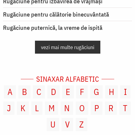
Rugăciune pentru izbăvirea de vrăjmași
Rugăciune pentru călătorie binecuvântată
Rugăciune puternică, la vreme de ispită
vezi mai multe rugăciuni
SINAXAR ALFABETIC
A
B
C
D
E
F
G
H
I
J
K
L
M
N
O
P
R
T
U
V
Z