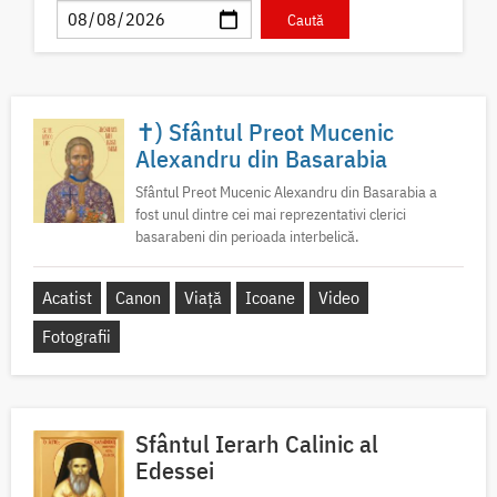
✝) Sfântul Preot Mucenic
Alexandru din Basarabia
Sfântul Preot Mucenic Alexandru din Basarabia a
fost unul dintre cei mai reprezentativi clerici
basarabeni din perioada interbelică.
Acatist
Canon
Viață
Icoane
Video
Fotografii
Sfântul Ierarh Calinic al
Edessei