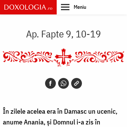
Skip
Meniu
to
main
Main
content
navigation
Ap. Fapte 9, 10-19
În zilele acelea era în Damasc un ucenic,
anume Anania, şi Domnul i-a zis în