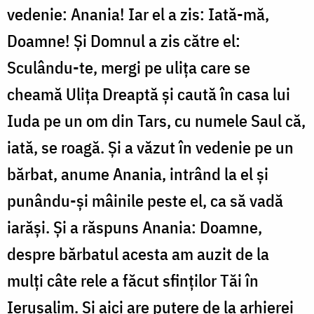
vedenie: Anania! Iar el a zis: Iată-mă,
Doamne! Şi Domnul a zis către el:
Sculându-te, mergi pe uliţa care se
cheamă Uliţa Dreaptă şi caută în casa lui
Iuda pe un om din Tars, cu numele Saul că,
iată, se roagă. Şi a văzut în vedenie pe un
bărbat, anume Anania, intrând la el şi
punându-şi mâinile peste el, ca să vadă
iarăşi. Şi a răspuns Anania: Doamne,
despre bărbatul acesta am auzit de la
mulţi câte rele a făcut sfinţilor Tăi în
Ierusalim. Şi aici are putere de la arhierei