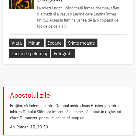
La miezul nopții, când toată lumea dormea, sfântul
s-a trezit și a văzut o lumină care lumina întreg
ținutul. Aceasta lumină venea de la o coloană de
foc de pe celălalt...
Viață
Minuni
Icoane
Sfinte moaște
Locuri de pelerinaj
Fotografii
Apostolul zilei
Fraților, vă îndemn, pentru Domnul nostru Iisus Hristos și pentru
iubirea Duhului Sfânt, ca împreună cu mine, să luptați în rugăciuni
către Dumnezeu pentru mine, ca să scap de...
Ap. Romani 15, 30-33