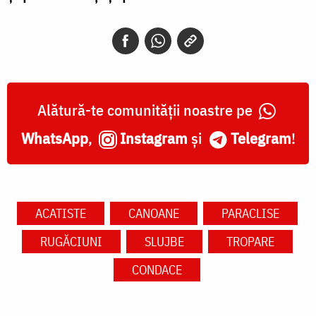
Alătură-te comunității noastre pe
WhatsApp
,
Instagram
și
Telegram
!
ACATISTE
CANOANE
PARACLISE
RUGĂCIUNI
SLUJBE
TROPARE
CONDACE