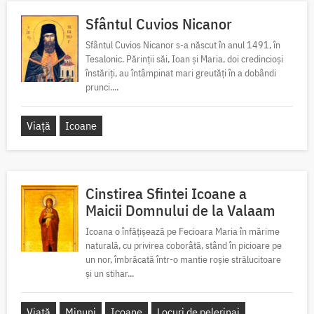
Sfântul Cuvios Nicanor
Sfântul Cuvios Nicanor s-a născut în anul 1491, în
Tesalonic. Părinții săi, Ioan și Maria, doi credincioși
înstăriți, au întâmpinat mari greutăți în a dobândi
prunci....
Viață
Icoane
Cinstirea Sfintei Icoane a
Maicii Domnului de la Valaam
Icoana o înfățișează pe Fecioara Maria în mărime
naturală, cu privirea coborâtă, stând în picioare pe
un nor, îmbrăcată într-o mantie roșie strălucitoare
și un stihar...
Viață
Minuni
Icoane
Locuri de pelerinaj