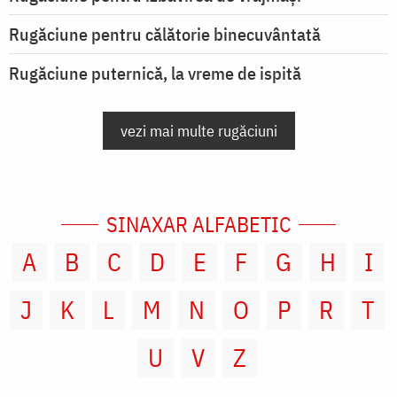
Rugăciune pentru călătorie binecuvântată
Rugăciune puternică, la vreme de ispită
vezi mai multe rugăciuni
SINAXAR ALFABETIC
A
B
C
D
E
F
G
H
I
J
K
L
M
N
O
P
R
T
U
V
Z