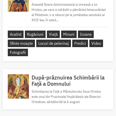
Această floare duhovnicească și mireasă a lui
Hristos, pe care a odrăslit-o pământul binecuvântat
al Moldovei, s-a născut pe la jumătatea secolului al
XVII-lea, în satul...
Acatist
Rugăciuni
Viață
Minuni
Icoane
Sfinte moaște
Locuri de pelerinaj
Predici
Video
Fotografii
După-prăznuirea Schimbării la
Față a Domnului
Schimbarea la Față a Mântuitorului Iisus Hristos
este unul din Praznicele împărătești ale Bisericii
Ortodoxe, sărbătorită la 6 august.