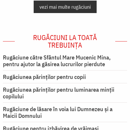
vezi mai multe rugăciuni
RUGĂCIUNI LA TOATĂ
TREBUINȚA
Rugăciune către Sfântul Mare Mucenic Mina,
pentru ajutor la găsirea lucrurilor pierdute
Rugăciunea părinților pentru copii
Rugăciunea părinților pentru luminarea minţii
copilului
Rugăciune de lăsare în voia lui Dumnezeu şi a
Maicii Domnului
Rugăciune pentru izbăvirea de vrăjmași