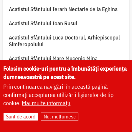
Acatistul Sfântului Ierarh Nectarie de la Eghina
Acatistul Sfântului Ioan Rusul
Acatistul Sfântului Luca Doctorul, Arhiepiscopul
Simferopolului
Acatistul Sfântului Mare Mucenic Mina
Folosim cookie-uri pentru a îmbunătăți experiența
Acatistul Sfântului Sfințit Mucenic Ciprian,
dumneavoastră pe acest site.
izbăvitorul de vrăji, blesteme și de toată lucrarea
Prin continuarea navigării în această pagină
diavolească
confirmați acceptarea utilizării fișierelor de tip
cookie.
Mai multe informații
Sunt de acord
Nu, mulțumesc