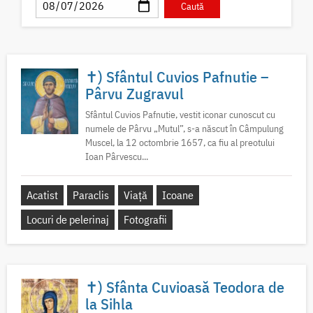
✝) Sfântul Cuvios Pafnutie –
Pârvu Zugravul
Sfântul Cuvios Pafnutie, vestit iconar cunoscut cu
numele de Pârvu „Mutul”, s-a născut în Câmpulung
Muscel, la 12 octombrie 1657, ca fiu al preotului
Ioan Pârvescu...
Acatist
Paraclis
Viață
Icoane
Locuri de pelerinaj
Fotografii
✝) Sfânta Cuvioasă Teodora de
la Sihla