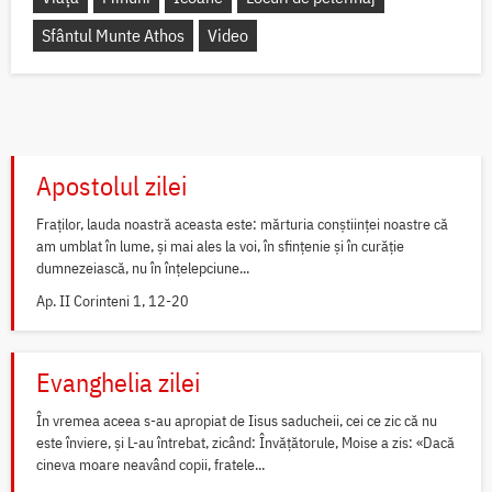
Sfântul Munte Athos
Video
Apostolul zilei
Fraților, lauda noastră aceasta este: mărturia conștiinței noastre că
am umblat în lume, și mai ales la voi, în sfințenie și în curăție
dumnezeiască, nu în înțelepciune...
Ap. II Corinteni 1, 12-20
Evanghelia zilei
În vremea aceea s-au apropiat de Iisus saducheii, cei ce zic că nu
este înviere, și L-au întrebat, zicând: Învățătorule, Moise a zis: «Dacă
cineva moare neavând copii, fratele...