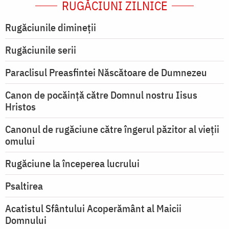
RUGĂCIUNI ZILNICE
Rugăciunile dimineții
Rugăciunile serii
Paraclisul Preasfintei Născătoare de Dumnezeu
Canon de pocăință către Domnul nostru Iisus
Hristos
Canonul de rugăciune către îngerul păzitor al vieții
omului
Rugăciune la începerea lucrului
Psaltirea
Acatistul Sfântului Acoperământ al Maicii
Domnului