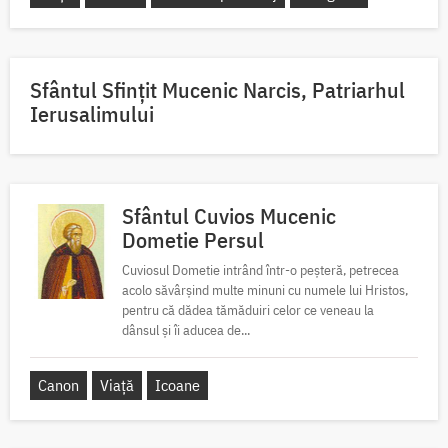
Sfântul Sfinţit Mucenic Narcis, Patriarhul
Ierusalimului
Sfântul Cuvios Mucenic
Dometie Persul
Cuviosul Dometie intrând într-o peșteră, petrecea
acolo săvârșind multe minuni cu numele lui Hristos,
pentru că dădea tămăduiri celor ce veneau la
dânsul și îi aducea de...
Canon
Viață
Icoane