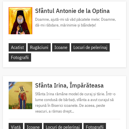
Sfântul Antonie de la Optina
Doamne, ajută-mi să văd păcatele mele; Doamne,
dă-mi răbdare, mărinimie şi blândeţe!
Acatist
Rugăciuni
Icoane
Locuri de pelerinaj
Fotografii
Sfânta Irina, Împărăteasa
Sfânta Irina rămâne model de curaj și tărie. Într-o
lume condusă de bărbați, sfânta a avut curajul să
repună în Biserici icoanele. De aceea, peste
veacuri, a rămas drept...
Viață
Icoane
Locuri de pelerinaj
Fotografii