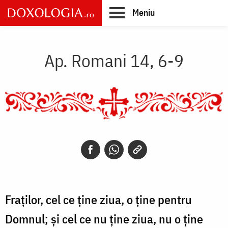
Skip
Meniu
to
main
Main
content
navigation
Ap. Romani 14, 6-9
Fraților, cel ce ține ziua, o ține pentru
Domnul; și cel ce nu ține ziua, nu o ține