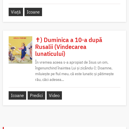
Viață
Icoane
✝) Duminica a 10-a după
Rusalii (Vindecarea
lunaticului)
În vremea aceea s-a apropiat de Iisus un om,
îngenunchind înaintea Lui și zicându-I: Doamne,
miluiește pe fiul meu, că este lunatic și pătimește
rău, căci adesea...
Icoane
Predici
Video