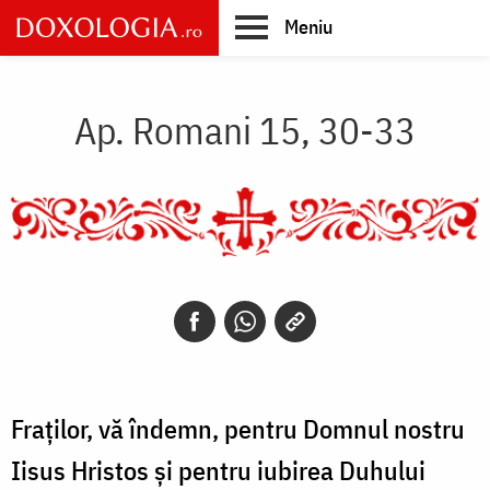
Skip
Meniu
to
main
Main
content
navigation
Ap. Romani 15, 30-33
Fraților, vă îndemn, pentru Domnul nostru
Iisus Hristos și pentru iubirea Duhului