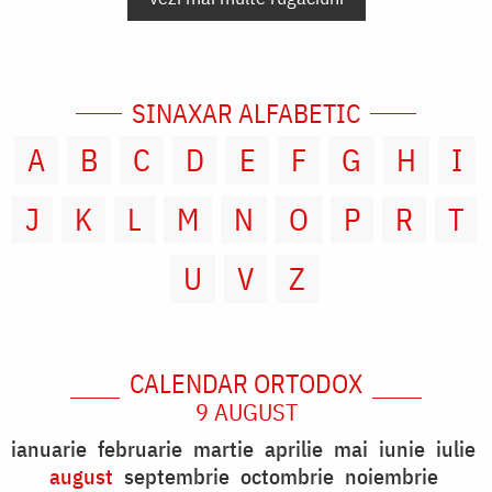
SINAXAR ALFABETIC
A
B
C
D
E
F
G
H
I
J
K
L
M
N
O
P
R
T
U
V
Z
CALENDAR ORTODOX
9 AUGUST
ianuarie
februarie
martie
aprilie
mai
iunie
iulie
august
septembrie
octombrie
noiembrie