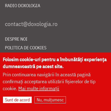
RADIO DOXOLOGIA
DESPRE NOI
POLITICA DE COOKIES
DONEAZĂ ONLINE PENTRU CATEDRALA NAȚIONALĂ
Folosim cookie-uri pentru a îmbunătăți experiența
dumneavoastră pe acest site.
Prin continuarea navigării în această pagină
LIVE
confirmați acceptarea utilizării fișierelor de tip
cookie.
Mai multe informații
Site dezvoltat de
DOXOLOGIA MEDIA
,
Sunt de acord
Nu, mulțumesc
Arhiepiscopia Iașilor | ©
doxologia.ro