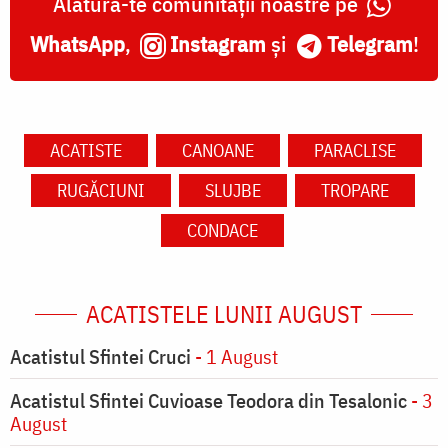
Alătură-te comunității noastre pe
WhatsApp
,
Instagram
și
Telegram
!
ACATISTE
CANOANE
PARACLISE
RUGĂCIUNI
SLUJBE
TROPARE
CONDACE
ACATISTELE LUNII AUGUST
Acatistul Sfintei Cruci
- 1 August
Acatistul Sfintei Cuvioase Teodora din Tesalonic
- 3
August