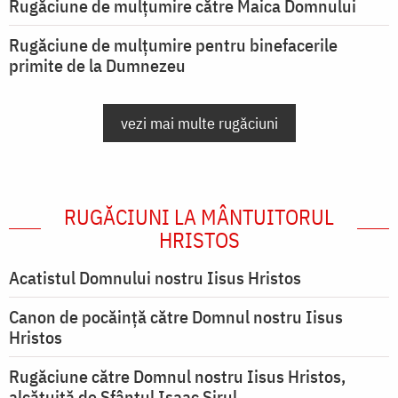
Rugăciune de mulţumire către Maica Domnului
Rugăciune de mulțumire pentru binefacerile
primite de la Dumnezeu
vezi mai multe rugăciuni
RUGĂCIUNI LA MÂNTUITORUL
HRISTOS
Acatistul Domnului nostru Iisus Hristos
Canon de pocăință către Domnul nostru Iisus
Hristos
Rugăciune către Domnul nostru Iisus Hristos,
alcătuită de Sfântul Isaac Sirul