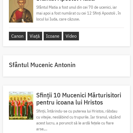
Sfântul Matia a fost unul din cei 70 de ucenici, iar
mai apoi a fost numărat cu cei 12 Sfinți Apostoli , în
locul lui Iuda, care căzuse.
Canon
Viață
Icoane
Video
Sfântul Mucenic Antonin
Sfinții 10 Mucenici Mărturisitori
pentru icoana lui Hristos
Sfinții, întărindu-se cu puterea lui Hristos, răbdau
cu vitejie, neslăbind cu trupurile. Iar tiranul, văzând
acest lucru, a poruncit să le ardă fețele cu fiare
arse,...