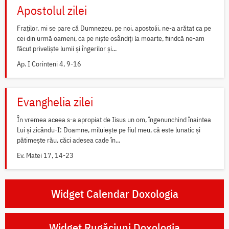
Apostolul zilei
Fraților, mi se pare că Dumnezeu, pe noi, apostolii, ne-a arătat ca pe
cei din urmă oameni, ca pe niște osândiți la moarte, fiindcă ne-am
făcut priveliște lumii și îngerilor și...
Ap. I Corinteni 4, 9-16
Evanghelia zilei
În vremea aceea s-a apropiat de Iisus un om, îngenunchind înaintea
Lui și zicându-I: Doamne, miluiește pe fiul meu, că este lunatic și
pătimește rău, căci adesea cade în...
Ev. Matei 17, 14-23
Widget Calendar Doxologia
Widget Rugăciuni Doxologia