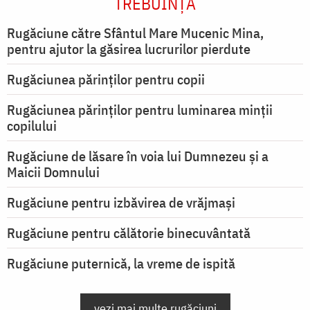
TREBUINȚA
Rugăciune către Sfântul Mare Mucenic Mina,
pentru ajutor la găsirea lucrurilor pierdute
Rugăciunea părinților pentru copii
Rugăciunea părinților pentru luminarea minţii
copilului
Rugăciune de lăsare în voia lui Dumnezeu şi a
Maicii Domnului
Rugăciune pentru izbăvirea de vrăjmași
Rugăciune pentru călătorie binecuvântată
Rugăciune puternică, la vreme de ispită
vezi mai multe rugăciuni