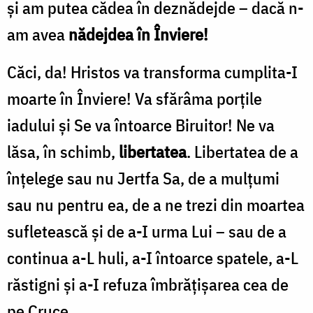
și am putea cădea în deznădejde – dacă n-
am avea
nădejdea în Înviere!
Căci, da! Hristos va transforma cumplita-I
moarte în Înviere! Va sfărâma porțile
iadului și Se va întoarce Biruitor! Ne va
lăsa, în schimb,
libertatea
. Libertatea de a
înțelege sau nu Jertfa Sa, de a mulțumi
sau nu pentru ea, de a ne trezi din moartea
sufletească și de a-I urma Lui – sau de a
continua a-L huli, a-I întoarce spatele, a-L
răstigni și a-I refuza îmbrățișarea cea de
pe Cruce.