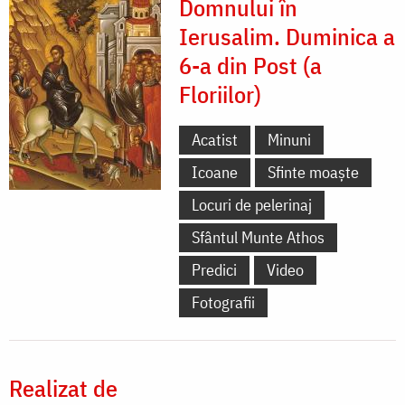
Domnului în
Ierusalim. Duminica a
6-a din Post (a
Floriilor)
Acatist
Minuni
Icoane
Sfinte moaște
Locuri de pelerinaj
Sfântul Munte Athos
Predici
Video
Fotografii
Realizat de