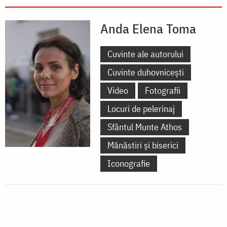
Anda Elena Toma
Cuvinte ale autorului
Cuvinte duhovnicești
Video
Fotografii
Locuri de pelerinaj
Sfântul Munte Athos
Mănăstiri și biserici
Iconografie