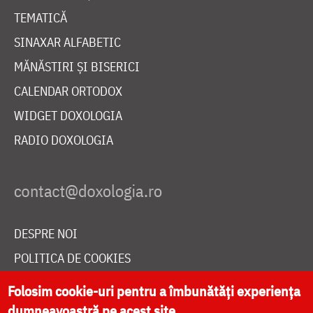
TEMATICĂ
SINAXAR ALFABETIC
MĂNĂSTIRI ȘI BISERICI
CALENDAR ORTODOX
WIDGET DOXOLOGIA
RADIO DOXOLOGIA
DESPRE NOI
POLITICA DE COOKIES
DONEAZĂ ONLINE PENTRU CATEDRALA NAȚIONALĂ
Folosim cookie-uri pentru a îmbunătăți experiența
dumneavoastră pe acest site.