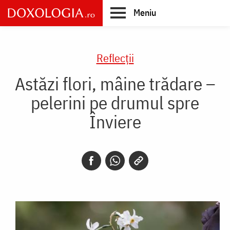
Skip
Meniu
to
main
Main
content
navigation
Reflecții
Astăzi flori, mâine trădare –
pelerini pe drumul spre
Înviere