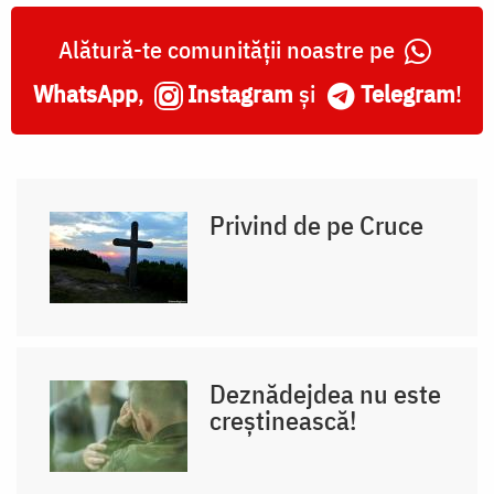
Alătură-te comunității noastre pe
WhatsApp
,
Instagram
și
Telegram
!
Privind de pe Cruce
Deznădejdea nu este
creștinească!