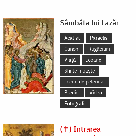
Sâmbăta lui Lazăr
Acatist
Paraclis
Canon
Rugăciuni
Viață
Icoane
Sfinte moaște
Locuri de pelerinaj
Predici
Video
Fotografii
(✝) Intrarea