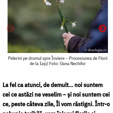
Pelerini
Pelerini pe drumul spre Înviere – Procesiunea de Florii
de la Iași/ Foto: Oana Nechifor
pe
drumul
spre
La fel ca atunci, de demult… noi suntem
P
P
Înviere
cei ce astăzi ne veselim – și noi suntem cei
–
ce, peste câteva zile, Îl vom răstigni. Într-o
Procesiunea