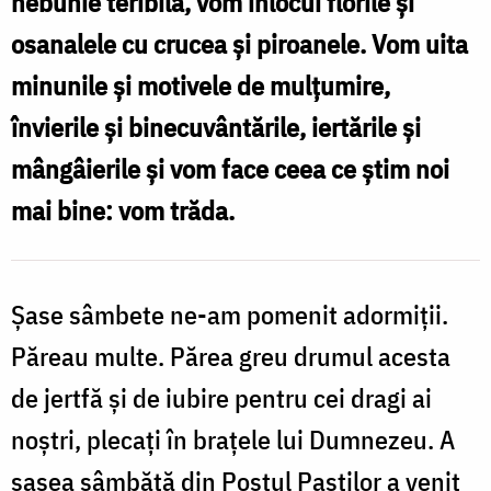
nebunie teribilă, vom înlocui florile și
de
osanalele cu crucea și piroanele. Vom uita
Î
Florii
minunile și motivele de mulțumire,
de
învierile și binecuvântările, iertările și
la
mângâierile și vom face ceea ce știm noi
Iași/
mai bine: vom trăda.
F
Foto:
Oana
l
Nechifor
Șase sâmbete ne-am pomenit adormiții.
I
Păreau multe. Părea greu drumul acesta
F
de jertfă și de iubire pentru cei dragi ai
noștri, plecați în brațele lui Dumnezeu. A
N
șasea sâmbătă din Postul Paștilor a venit