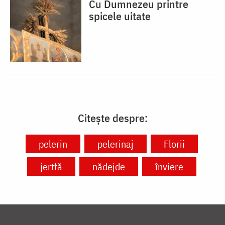
Cu Dumnezeu printre
spicele uitate
Citește despre:
pelerin
pelerinaj
Florii
jertfă
nădejde
înviere