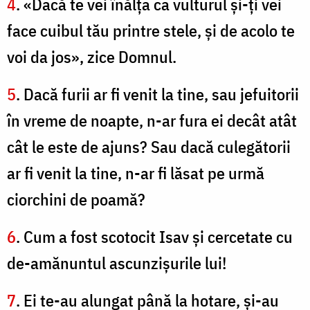
4
. «Dacă te vei înălţa ca vulturul şi-ţi vei
face cuibul tău printre stele, şi de acolo te
voi da jos», zice Domnul.
5
. Dacă furii ar fi venit la tine, sau jefuitorii
în vreme de noapte, n-ar fura ei decât atât
cât le este de ajuns? Sau dacă culegătorii
ar fi venit la tine, n-ar fi lăsat pe urmă
ciorchini de poamă?
6
. Cum a fost scotocit Isav şi cercetate cu
de-amănuntul ascunzişurile lui!
7
. Ei te-au alungat până la hotare, şi-au