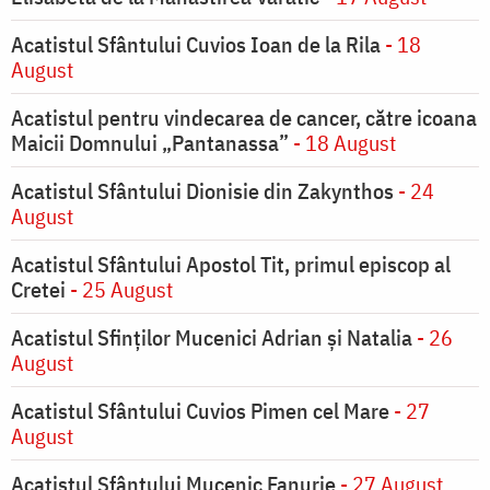
Acatistul Sfântului Cuvios Ioan de la Rila
- 18
August
Acatistul pentru vindecarea de cancer, către icoana
Maicii Domnului „Pantanassa”
- 18 August
Acatistul Sfântului Dionisie din Zakynthos
- 24
August
Acatistul Sfântului Apostol Tit, primul episcop al
Cretei
- 25 August
Acatistul Sfinților Mucenici Adrian și Natalia
- 26
August
Acatistul Sfântului Cuvios Pimen cel Mare
- 27
August
Acatistul Sfântului Mucenic Fanurie
- 27 August