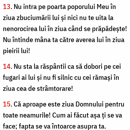
13
. Nu intra pe poarta poporului Meu în
ziua zbuciumării lui şi nici nu te uita la
nenorocirea lui în ziua când se prăpădeşte!
Nu întinde mâna ta către averea lui în ziua
pieirii lui!
14
. Nu sta la răspântii ca să dobori pe cei
fugari ai lui şi nu fi silnic cu cei rămaşi în
ziua cea de strâmtorare!
15
. Că aproape este ziua Domnului pentru
toate neamurile! Cum ai făcut aşa ţi se va
face; fapta se va întoarce asupra ta.