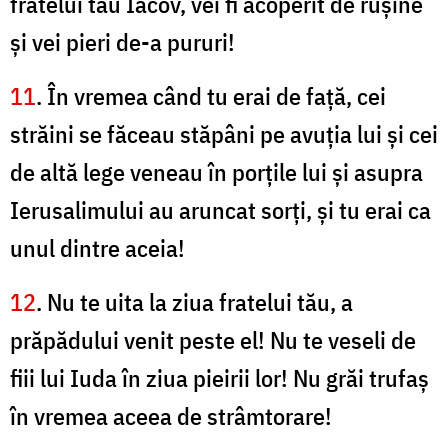
fratelui tău Iacov, vei fi acoperit de ruşine
şi vei pieri de-a pururi!
11
. În vremea când tu erai de față, cei
străini se făceau stăpâni pe avuţia lui şi cei
de altă lege veneau în porţile lui şi asupra
Ierusalimului au aruncat sorţi, şi tu erai ca
unul dintre aceia!
12
. Nu te uita la ziua fratelui tău, a
prăpădului venit peste el! Nu te veseli de
fiii lui Iuda în ziua pieirii lor! Nu grăi trufaş
în vremea aceea de strâmtorare!