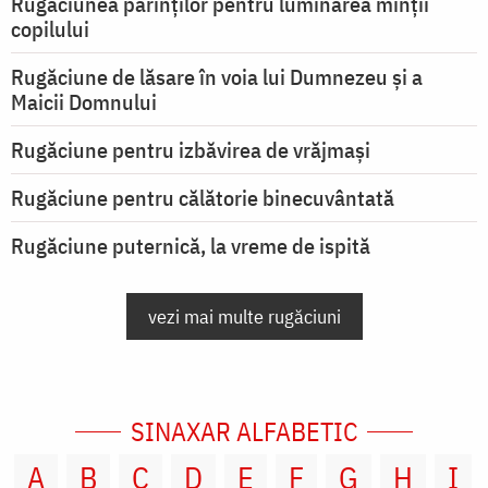
Rugăciunea părinților pentru luminarea minţii
copilului
Rugăciune de lăsare în voia lui Dumnezeu şi a
Maicii Domnului
Rugăciune pentru izbăvirea de vrăjmași
Rugăciune pentru călătorie binecuvântată
Rugăciune puternică, la vreme de ispită
vezi mai multe rugăciuni
SINAXAR ALFABETIC
A
B
C
D
E
F
G
H
I