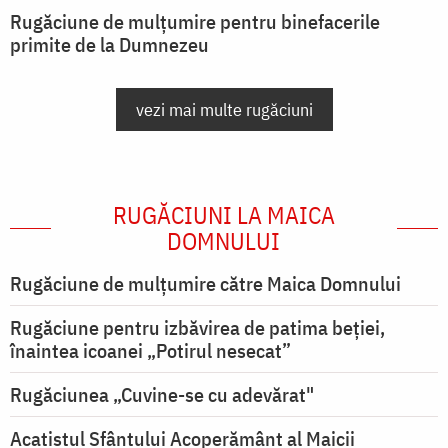
Rugăciune de mulțumire pentru binefacerile
primite de la Dumnezeu
vezi mai multe rugăciuni
RUGĂCIUNI LA MAICA
DOMNULUI
Rugăciune de mulţumire către Maica Domnului
Rugăciune pentru izbăvirea de patima beției,
înaintea icoanei „Potirul nesecat”
Rugăciunea „Cuvine-se cu adevărat"
Acatistul Sfântului Acoperământ al Maicii