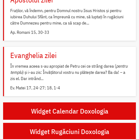
Fraților, vă îndemn, pentru Domnul nostru Iisus Hristos și pentru
iubirea Duhului Sfânt, ca împreună cu mine, să luptați în rugăciuni
către Dumnezeu pentru mine, ca să scap de...
Ap. Romani 15, 30-33
Evanghelia zilei
În vremea aceea s-au apropiat de Petru cei ce strâng darea (
pentru
templu
) și i-au zis: Învățătorul vostru nu plătește darea? Ba da! – a
zis el. Dar intrând...
Ev. Matei 17, 24-27; 18, 1-4
Widget Calendar Doxologia
Widget Rugăciuni Doxologia