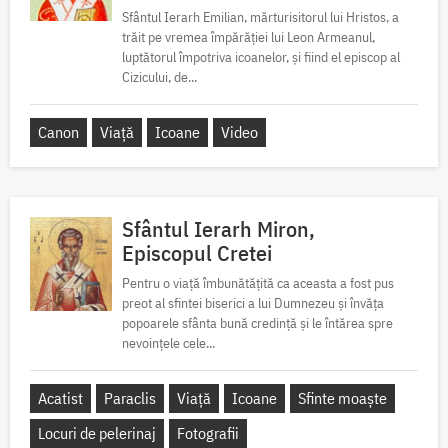
Sfântul Ierarh Emilian, mărturisitorul lui Hristos, a
trăit pe vremea împărăției lui Leon Armeanul,
luptătorul împotriva icoanelor, și fiind el episcop al
Cizicului, de...
Canon
Viață
Icoane
Video
Sfântul Ierarh Miron,
Episcopul Cretei
Pentru o viață îmbunătățită ca aceasta a fost pus
preot al sfintei biserici a lui Dumnezeu și învăța
popoarele sfânta bună credință și le întărea spre
nevoințele cele...
Acatist
Paraclis
Viață
Icoane
Sfinte moaște
Locuri de pelerinaj
Fotografii