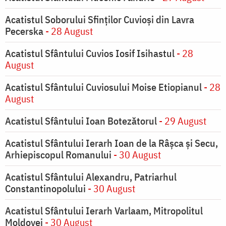
Acatistul Soborului Sfinților Cuvioși din Lavra
Pecerska
- 28 August
Acatistul Sfântului Cuvios Iosif Isihastul
- 28
August
Acatistul Sfântului Cuviosului Moise Etiopianul
- 28
August
Acatistul Sfântului Ioan Botezătorul
- 29 August
Acatistul Sfântului Ierarh Ioan de la Râşca şi Secu,
Arhiepiscopul Romanului
- 30 August
Acatistul Sfântului Alexandru, Patriarhul
Constantinopolului
- 30 August
Acatistul Sfântului Ierarh Varlaam, Mitropolitul
Moldovei
- 30 August