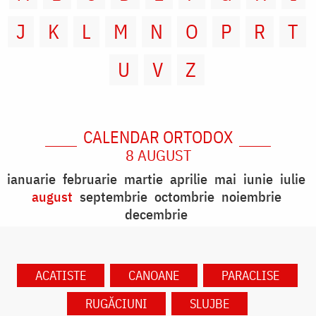
J
K
L
M
N
O
P
R
T
U
V
Z
CALENDAR ORTODOX
8 AUGUST
ianuarie
februarie
martie
aprilie
mai
iunie
iulie
august
septembrie
octombrie
noiembrie
decembrie
ACATISTE
CANOANE
PARACLISE
RUGĂCIUNI
SLUJBE