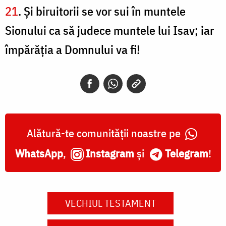
21
. Şi biruitorii se vor sui în muntele
Sionului ca să judece muntele lui Isav; iar
împărăţia a Domnului va fi!
Alătură-te comunității noastre pe
WhatsApp
,
Instagram
și
Telegram
!
VECHIUL TESTAMENT