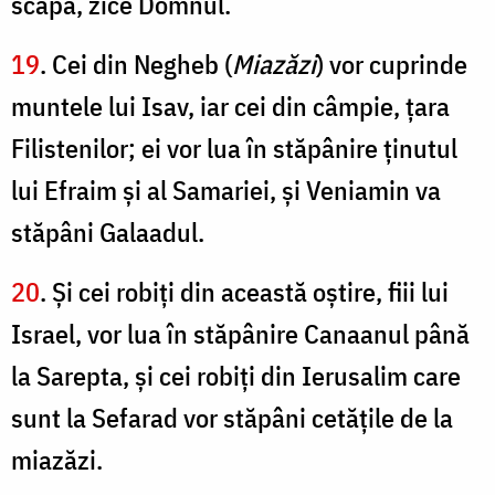
scăpa, zice Domnul.
19
. Cei din Negheb (
Miazăzi
) vor cuprinde
muntele lui Isav, iar cei din câmpie, ţara
Filistenilor; ei vor lua în stăpânire ţinutul
lui Efraim şi al Samariei, şi Veniamin va
stăpâni Galaadul.
20
. Şi cei robiți din această oştire, fiii lui
Israel, vor lua în stăpânire Canaanul până
la Sarepta, şi cei robiţi din Ierusalim care
sunt la Sefarad vor stăpâni cetăţile de la
miazăzi.