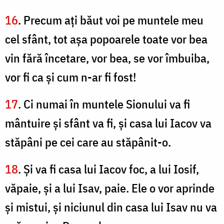
16
. Precum aţi băut voi pe muntele meu
cel sfânt, tot aşa popoarele toate vor bea
vin fără încetare, vor bea, se vor îmbuiba,
vor fi ca şi cum n-ar fi fost!
17
. Ci numai în muntele Sionului va fi
mântuire şi sfânt va fi, şi casa lui Iacov va
stăpâni pe cei care au stăpânit-o.
18
. Şi va fi casa lui Iacov foc, a lui Iosif,
văpaie, şi a lui Isav, paie. Ele o vor aprinde
şi mistui, şi niciunul din casa lui Isav nu va