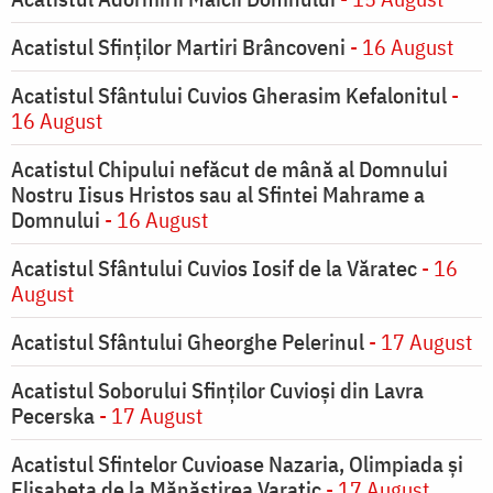
Acatistul Sfinților Martiri Brâncoveni
- 16 August
Acatistul Sfântului Cuvios Gherasim Kefalonitul
-
16 August
Acatistul Chipului nefăcut de mână al Domnului
Nostru Iisus Hristos sau al Sfintei Mahrame a
Domnului
- 16 August
Acatistul Sfântului Cuvios Iosif de la Văratec
- 16
August
Acatistul Sfântului Gheorghe Pelerinul
- 17 August
Acatistul Soborului Sfinților Cuvioși din Lavra
Pecerska
- 17 August
Acatistul Sfintelor Cuvioase Nazaria, Olimpiada și
Elisabeta de la Mănăstirea Varatic
- 17 August