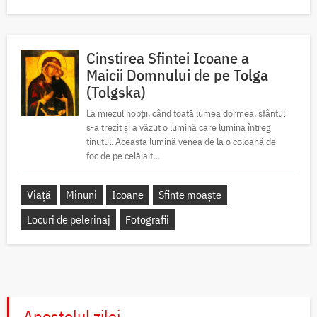
Cinstirea Sfintei Icoane a
Maicii Domnului de pe Tolga
(Tolgska)
La miezul nopții, când toată lumea dormea, sfântul
s-a trezit și a văzut o lumină care lumina întreg
ținutul. Aceasta lumină venea de la o coloană de
foc de pe celălalt...
Viață
Minuni
Icoane
Sfinte moaște
Locuri de pelerinaj
Fotografii
Apostolul zilei