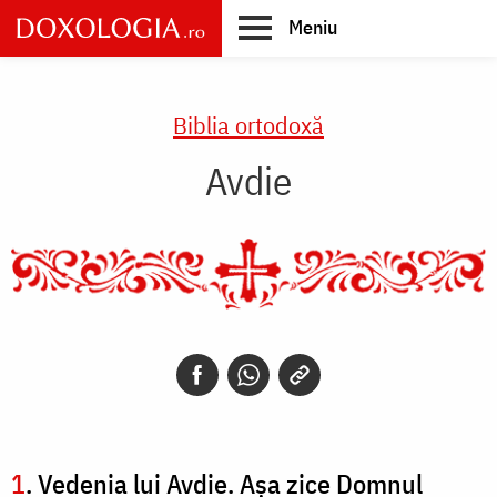
Skip
Meniu
to
main
Main
content
navigation
Biblia ortodoxă
Avdie
1
. Vedenia lui Avdie. Aşa zice Domnul