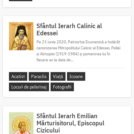
Sfântul Ierarh Calinic al
Edessei
Pe 23 iunie 2020, Patriarhia Ecumenică a hotărât
canonizarea Mitropolitului Calinic al Edessei, Pellei
și Almopiei (1919-1984) și pomenirea lui în
fiecare an la data de...
Acatist
Paraclis
Viață
Icoane
Locuri de pelerinaj
Fotografii
Sfântul Ierarh Emilian
Mărturisitorul, Episcopul
Cizicului