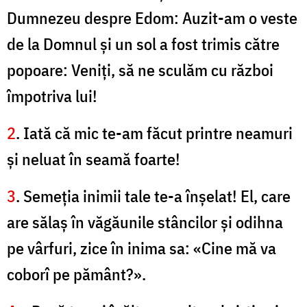
Dumnezeu despre Edom: Auzit-am o veste
de la Domnul şi un sol a fost trimis către
popoare: Veniţi, să ne sculăm cu război
împotriva lui!
2
. Iată că mic te-am făcut printre neamuri
şi neluat în seamă foarte!
3
. Semeţia inimii tale te-a înşelat! El, care
are sălaş în văgăunile stâncilor şi odihna
pe vârfuri, zice în inima sa: «Cine mă va
coborî pe pământ?».