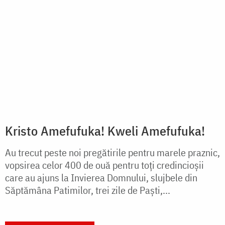
(Video) „Din mâinile lor, în inima ta” –
Campanie de licitații caritabile online
fiideajutor.ro, Platforma Faptelor Bune, lansează un
nou proiect cu profundă încărcătură artistică și
spirituală: „Din mâinile lor, în inima ta”, o serie de
licitații caritabile online cu lucrări...