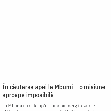
Kristo Amefufuka! Kweli Amefufuka!
Au trecut peste noi pregătirile pentru marele praznic,