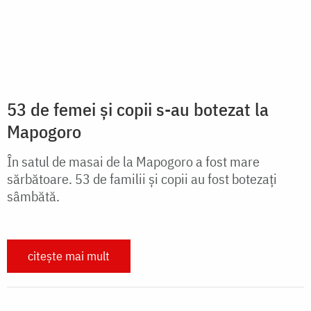
„1 Iunie Altfel” – Bucurie, rugăciune și
speranță în Spitalul de Copii din Iași
Pentru mulți copii, 1 iunie a însemnat joacă, baloane
colorate și ieșiri în parc. Pentru voluntarii Asociației
„Studenți pentru Viață” Iași, această zi a fost o altfel
de sărbătoare – una trăită în...
citește mai mult