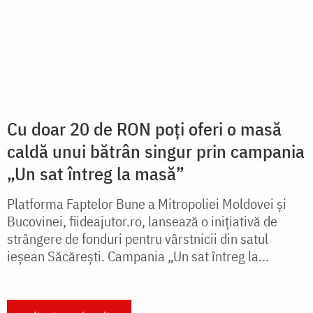
Buna Vestire, hramul Parohiei din
Ipwasi
Flori, prieteni, daruri, agapă și bucurie – acestea
sunt cuvintele care descriu atmosfera de la hramul
parohiei Buna Vestire din satul Ipwasi.
citește mai mult