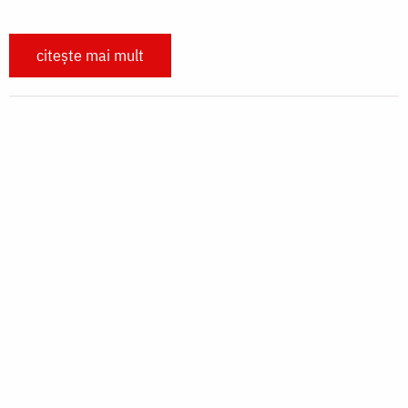
Mapogoro
În satul de masai de la Mapogoro a fost mare
sărbătoare. 53 de familii și copii au fost botezați
sâmbătă.
citește mai mult