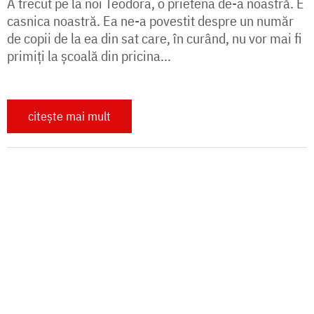
inimi calde” a platformei fiideajutor.ro
În perioada Postului Mare, când ne pregătim
sufletele pentru a întâmpina cum se cuvine Lumina
Învierii, campania „Bunătate coaptă-n inimi calde”
își întinde mâinile către cei lipsiți de sprijin,...
citește mai mult