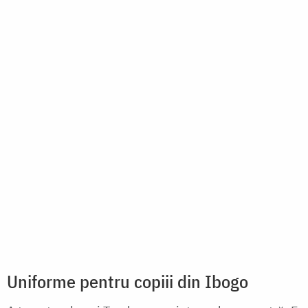
Dăruiește un cozonac unui bunic singur
prin campania „Bunătate coaptă-n