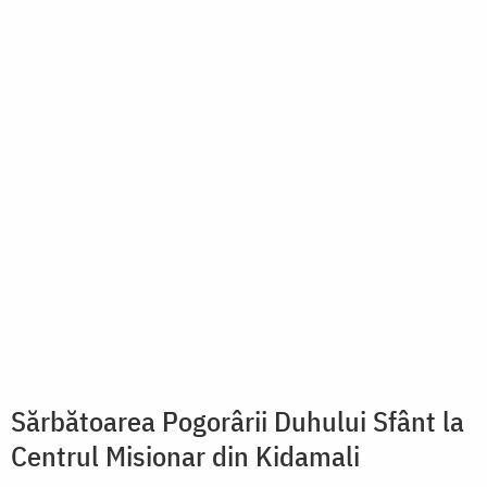
Sărbătoarea Pogorârii Duhului Sfânt la
Centrul Misionar din Kidamali
Tot satul a venit azi la biserică pentru a fi împreună și
a sărbători Rusaliile. Îmbrăcați frumos, cuminți și
așteptând până la final, copiii – în număr foarte mare
– au fost primii care s-au bucurat...
citește mai mult