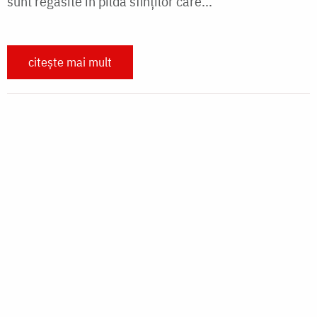
strângere de fonduri pentru vârstnicii din satul
ieșean Săcărești. Campania „Un sat întreg la...
citește mai mult