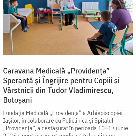
Caravana Medicală „Providența” –
Speranță și Îngrijire pentru Copiii și
Vârstnicii din Tudor Vladimirescu,
Botoșani
Fundația Medicală „Providența” a Arhiepiscopiei
Iașilor, în colaborare cu Policlinica și Spitalul
„Providența”, a desfășurat în perioada 10–17 iunie
2025 o nouă caravană medicală în localitatea