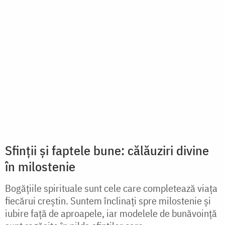
Cu doar 20 de RON poți oferi o masă
caldă unui bătrân singur prin campania
„Un sat întreg la masă”
Platforma Faptelor Bune a Mitropoliei Moldovei și
Bucovinei, fiideajutor.ro, lansează o inițiativă de