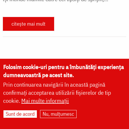
citește mai mult
Paginare
First page
« Prima pagină
Next page
Următoarea pagină
Folosim cookie-uri pentru a îmbunătăți experiența
Last page
Ultima pagină »
dumneavoastră pe acest site.
Prin continuarea navigării în această pagină
confirmați acceptarea utilizării fișierelor de tip
cookie.
Mai multe informații
Sunt de acord
Nu, mulțumesc
MEDIA
vezi mai multe »