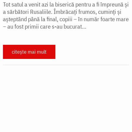
Portret de bursier – Maria sau
motivația de a fi mereu mai bun ca ieri
Pe Maria am întrebat-o, în 2020, care este visul care
i-ar aduce fericire. Fără ezitare, a spus că își dorește