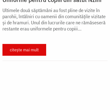
în milostenie
Bogățiile spirituale sunt cele care completează viața
fiecărui creștin. Suntem înclinați spre milostenie și
iubire față de aproapele, iar modelele de bunăvoință
sunt regăsite în pilda sfinților care...
citește mai mult