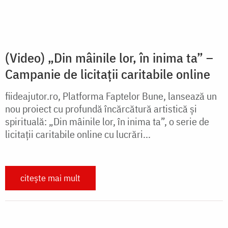
Uniforme pentru copiii din satul Nzihi
Ultimele două săptămâni au fost pline de vizite în
parohii, întâlniri cu oamenii din comunitãțile vizitate
și de hramuri. Unul din lucrurile care ne rămăseseră
restante erau uniformele pentru copiii...
citește mai mult