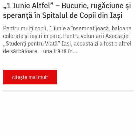
În căutarea apei la Mbumi – o misiune
aproape imposibilă
La Mbumi nu este apă. Oamenii merg în satele
alăturate pentru un pic de apă. Multă nu pot căra.
Ne-am propus ca pentru femeile și copiii din satul
Mbumi care fac efortul acesta dintotdeauna să
săpăm...
citește mai mult