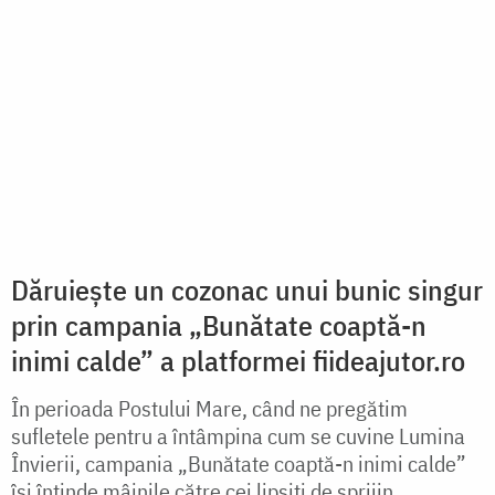
Curge prin țevi aur curat – Fântâna
satului Mkombe
Astăzi, în fața bisericii din Mkombe, se află fântâna
Sfântului Partenie. Tot satul ia acum apă curată de
aici. Copiii vin însetați de la școală și beau apă bună.