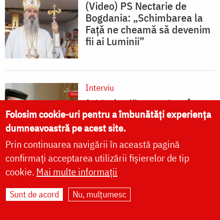
(Video) PS Nectarie de
Bogdania: „Schimbarea la
Față ne cheamă să devenim
fii ai Luminii”
Interviu
(Video) A lăsat cariera în
Folosim cookie-uri pentru a îmbunătăți experiența
business pentru haina
monahală – povestea Maicii
dumneavoastră pe acest site.
Starețe Ambrozia
Prin continuarea navigării în această pagină
confirmați acceptarea utilizării fișierelor de tip
cookie.
Mai multe informații
Sunt de acord
Nu, mulțumesc
CALENDAR ORTODOX