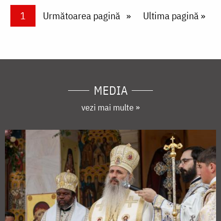
Paginare
Current page
1
Next page
Următoarea pagină
Last page
Ultima pagină »
MEDIA
vezi mai multe »