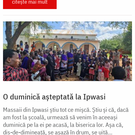
citește mai mult
O duminică așteptată la Ipwasi
Massaii din Ipwasi știu tot ce mișcă. Știu și că, dacă
am fost la școală, urmează să venim în aceeași
duminică pe la ei pe acasă, la biserica lor. Așa că,
dis-de-dimineață, se așază în drum, se uită...