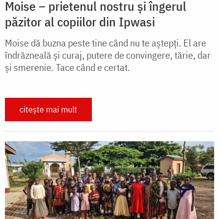
Moise – prietenul nostru şi îngerul
păzitor al copiilor din Ipwasi
Moise dă buzna peste tine când nu te aştepți. El are
îndrăzneală și curaj, putere de convingere, tărie, dar
şi smerenie. Tace când e certat.
citește mai mult