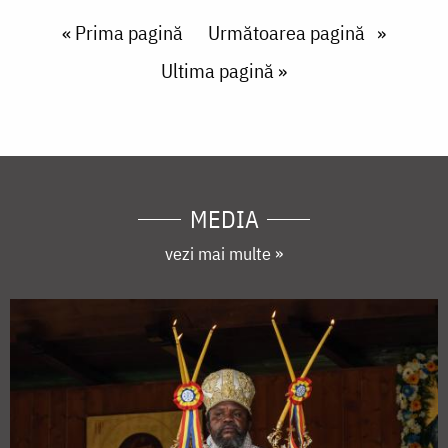
Paginare
First page
« Prima pagină
Next page
Următoarea pagină
Last page
Ultima pagină »
MEDIA
vezi mai multe »