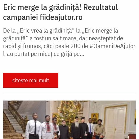
Eric merge la grădiniță! Rezultatul
campaniei fiideajutor.ro
De la „Eric vrea la grădiniță” la „Eric merge la
grădiniță” a fost un salt mare, dar neașteptat de
rapid și frumos, căci peste 200 de #OameniDeAjutor
l-au purtat pe micuț cu grijă pe...
citește mai mult