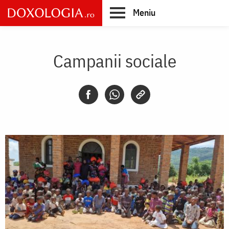
Skip
Meniu
to
main
Main
content
navigation
Campanii sociale